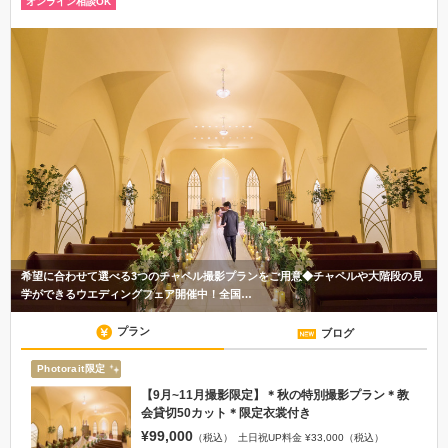
オンライン相談OK
希望に合わせて選べる3つのチャペル撮影プランをご用意◆チャペルや大階段の見
学ができるウエディングフェア開催中！全国…
プラン
ブログ
Photorait限定
【9月~11月撮影限定】＊秋の特別撮影プラン＊教
会貸切50カット＊限定衣裳付き
¥99,000
（税込）
土日祝UP料金 ¥33,000（税込）