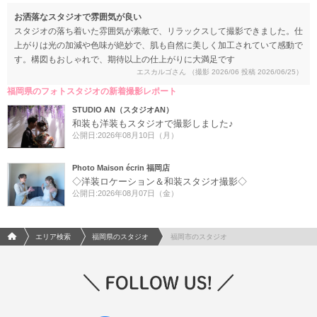
お洒落なスタジオで雰囲気が良い
スタジオの落ち着いた雰囲気が素敵で、リラックスして撮影できました。仕
上がりは光の加減や色味が絶妙で、肌も自然に美しく加工されていて感動で
す。構図もおしゃれで、期待以上の仕上がりに大満足です
エスカルゴさん
（撮影 2026/06 投稿 2026/06/25）
福岡県のフォトスタジオの新着撮影レポート
STUDIO AN（スタジオAN）
和装も洋装もスタジオで撮影しました♪
公開日:2026年08月10日（月）
Photo Maison écrin 福岡店
◇洋装ロケーション＆和装スタジオ撮影◇
公開日:2026年08月07日（金）
フォトウエディング/結婚写真のPhotorait ホーム
エリア検索
福岡県のスタジオ
福岡市のスタジオ