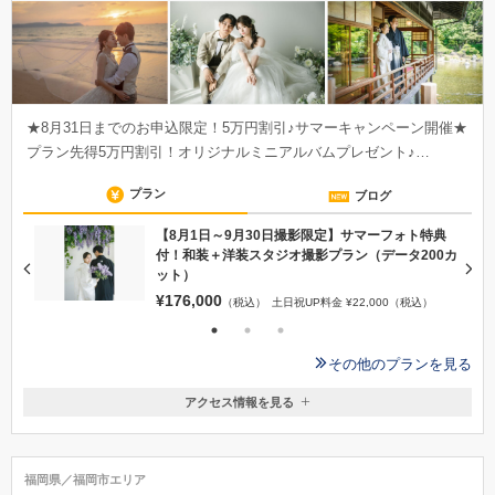
★8月31日までのお申込限定！5万円割引♪サマーキャンペーン開催★
プラン先得5万円割引！オリジナルミニアルバムプレゼント♪…
プラン
ブログ
【8月1日～9月30日撮影限定】サマーフォト特典
ッ
付！和装＋洋装スタジオ撮影プラン（データ200カ
ット）
¥176,000
（税込）
土日祝UP料金 ¥22,000（税込）
その他のプランを見る
アクセス情報を見る
〒812-0007
福岡県福岡市博多区東比恵3丁目14-25 1Ｆ
【お車でおこしの方】 …無料駐車場完備 【地下鉄でおこしの方】 …
福岡県／福岡市エリア
地下鉄空港線「東比恵駅」より徒歩5分 【バスでおこしの方】 … 博多バ