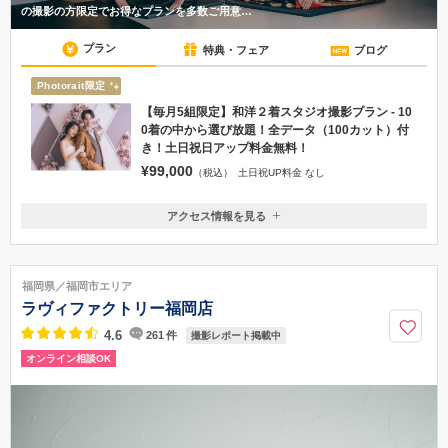
の撮影の方限定でお得なプランを多数ご用意…
プラン
特典・フェア
ブログ
Photorait限定
【毎月5組限定】和洋２着スタジオ撮影プラン - 10
0着の中から選び放題！全データ（100カット）付
き！土日祝日アップ料金無料！
¥99,000
（税込）
土日祝UP料金 なし
アクセス情報を見る
〒810-0021
福岡県福岡市中央区今泉１－２－１３ レソラ今泉テラス２階
西鉄福岡天神駅 徒歩5分
福岡県／福岡市エリア
092-791-2561
ラヴィファクトリー福岡店
4.6
261
件
撮影レポート掲載中
オンライン相談OK