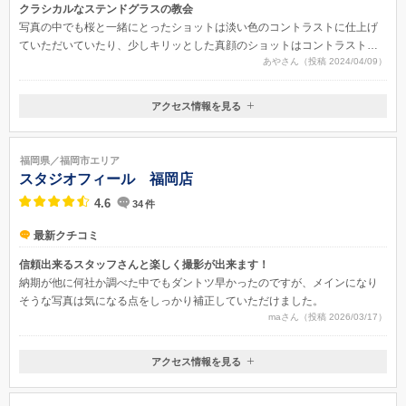
クラシカルなステンドグラスの教会
写真の中でも桜と一緒にとったショットは淡い色のコントラストに仕上げ
ていただいていたり、少しキリッとした真顔のショットはコントラストを
あやさん（投稿 2024/04/09）
濃いめに仕上げていただいておりました。場合によって濃淡を調整してい
ただいたり、モノクロに仕上げていただいていた部分がとてもお気に入り
でした。
アクセス情報を見る
〒810-0024
福岡県福岡市中央区桜坂
地下鉄七隈線 桜坂駅より 徒歩1分
福岡県／福岡市エリア
スタジオフィール 福岡店
4.6
34
件
最新クチコミ
信頼出来るスタッフさんと楽しく撮影が出来ます！
納期が他に何社か調べた中でもダントツ早かったのですが、メインになり
そうな写真は気になる点をしっかり補正していただけました。
maさん（投稿 2026/03/17）
アクセス情報を見る
〒812-0041
福岡県福岡市博多区吉塚4-8-36