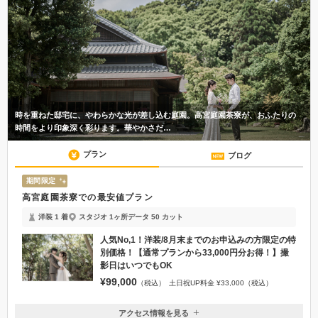
時を重ねた邸宅に、やわらかな光が差し込む庭園。高宮庭園茶寮が、おふたりの
時間をより印象深く彩ります。華やかさだ…
プラン
ブログ
期間限定
高宮庭園茶寮での最安値プラン
洋装 1 着
スタジオ 1ヶ所
データ 50 カット
人気No,1！洋装/8月末までのお申込みの方限定の特
別価格！【通常プランから33,000円分お得！】撮
影日はいつでもOK
¥99,000
（税込）
土日祝UP料金 ¥33,000（税込）
アクセス情報を見る