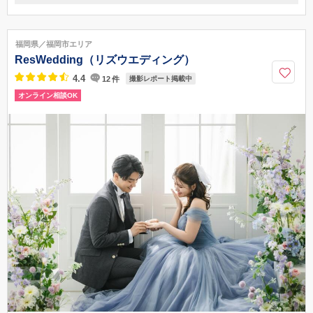
〒815-0083
福岡県福岡市南区高宮5-16-1
西鉄天神大牟田線「高宮」駅中央出口より徒歩5分
福岡県／福岡市エリア
092-474-8686
ResWedding（リズウエディング）
4.4
12
件
撮影レポート掲載中
オンライン相談OK