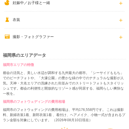
妊娠中／お子様と一緒
衣装
撮影・フォトグラファー
福岡県のエリアデータ
福岡市エリアの特徴
都会の活気と、美しい水辺が調和する九州最大の都市。「シーサイドももち」
でのビーチフォトや、「大濠公園」の豊かな緑の中でのナチュラルな撮影が人
気。天神・大名エリアの洗練された街並みでのストリートフォトもスタイリッ
シュです。都会の利便性と開放的なリゾート感が同居する、福岡らしい爽快な
一枚を。
福岡県のフォトウェディングの費用相場
福岡市のフォトウェディングの費用相場は、平均176,558円です。 これは撮影
料、新婦衣装1着、新郎衣装1着 、着付け、ヘアメイク、小物一式が含まれるプ
ラン金額を対象にしています。 （2026年08月10日現在）