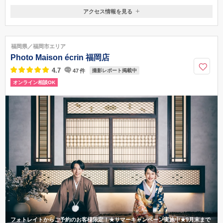
アクセス情報を見る
〒810-0041
福岡県福岡市中央区大名1丁目 14−45QizTENJIN 8F
福岡市空港線 天神駅 徒歩4分 /西鉄天神大牟田線 西鉄福岡（天神）駅 徒
福岡県／福岡市エリア
歩3分
Photo Maison écrin 福岡店
0120-093-760
4.7
47
件
撮影レポート掲載中
オンライン相談OK
フォトレイトからご予約のお客様限定！★サマーキャンペーン実施中★9月末まで