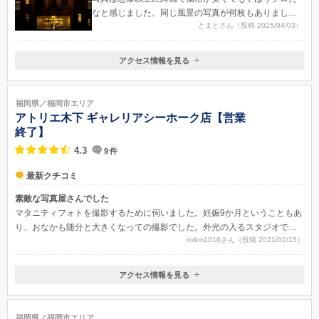
なと感じました。同じ風景の写真が何枚もありました
とまとさん（投稿 2025/04/03）
が、ポーズや表情がそれぞれ違ったので結婚式の準備
にも選びやすかったです。
アクセス情報を見る
福岡県福岡市早良区西新4丁目6-23
福岡県／福岡市エリア
アトリエ木下 ギャレリアシーホーク店【営業
終了】
4.3
9
件
最新クチコミ
素敵な写真屋さんでした
マタニティフォトを撮影するために伺いました。妊娠9か月ということもあ
り、おなかも随分と大きくなっての撮影でした。外光の入るスタジオでし
mrkm1016さん（投稿 2021/02/15）
たが当日曇りだったため、出来栄えを心配しましたが全く問題ありません
でした。曇りをうまく利用したやわらかい光を取り入れた写し方で我が子
を慈しむ優しい母親という雰囲気に仕上げてくださいました。
アクセス情報を見る
〒810-0065
福岡県福岡市中央区地行浜2-2-3 ヒルトン福岡シーホーク4F
福岡県／福岡市エリア