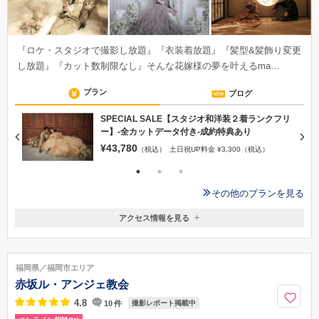
『ロケ・スタジオで撮影し放題』『衣装着放題』『髪型&髪飾り変更
し放題』『カット数制限なし』そんな花嫁様の夢を叶えるma…
プラン
ブログ
SPECIAL SALE【スタジオ和洋装２着ランクフリ
ー】-全カットデータ付き-成約特典あり
！
¥43,780
変
（税込）
土日祝UP料金 ¥3,300（税込）
その他のプランを見る
アクセス情報を見る
〒814-0161
福岡県福岡県福岡市早良区飯倉5-15-36
【地下鉄をご利用の場合】 地下鉄福岡市営七隈線 金山駅（1番出口）よ
福岡県／福岡市エリア
り：徒歩15分 七隈駅（２番出口）より：徒歩20分 野芥駅（２番出口）よ
赤坂ル・アンジェ教会
り：徒歩22分
4.8
10
件
撮影レポート掲載中
092-836-6183