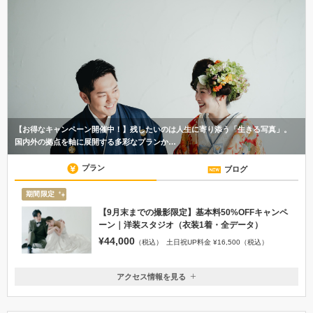
【お得なキャンペーン開催中！】残したいのは人生に寄り添う「生きる写真」。
国内外の拠点を軸に展開する多彩なプランか…
プラン
ブログ
期間限定
【9月末までの撮影限定】基本料50%OFFキャンペ
ーン｜洋装スタジオ（衣装1着・全データ）
¥44,000
（税込）
土日祝UP料金 ¥16,500（税込）
アクセス情報を見る
〒810-0041
福岡県福岡市中央区大名1-3-14 花形館2F