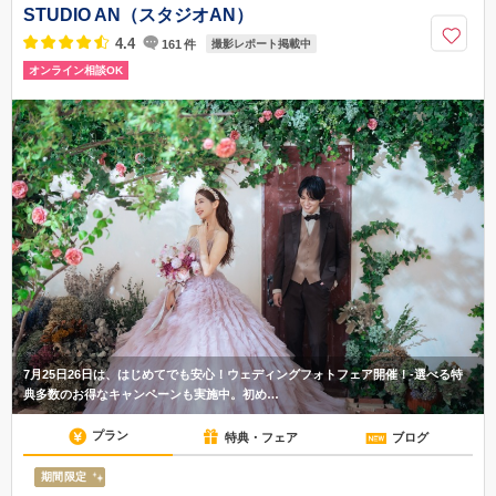
STUDIO AN（スタジオAN）
0120-945-906
4.4
161
件
撮影レポート掲載中
オンライン相談OK
7月25日26日は、はじめてでも安心！ウェディングフォトフェア開催！-選べる特
典多数のお得なキャンペーンも実施中。初め…
プラン
特典・フェア
ブログ
期間限定