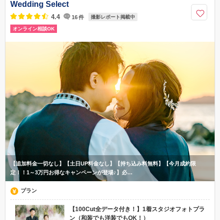
Wedding Select
スターミナルよりバスに乗り、「比恵」で降車後徒歩7分 福岡都市高速
「半道橋」出口より車で10分
4.4
16
件
撮影レポート掲載中
オンライン相談OK
092-473-2411
【追加料金一切なし】【土日UP料金なし】【持ち込み料無料】【今月成約限
定！！1～3万円お得なキャンペーンが登場♪】必…
プラン
【100Cut全データ付き！】1着スタジオフォトプラ
ン（和装でも洋装でもOK！）