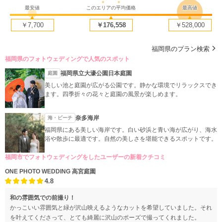
最安値
このエリアの平均価格
最高値
￥7,700
￥176,558
￥528,000
福岡県のプラン検索
福岡県のフォトウェディングで人気のスポット
福岡県立大濠公園日本庭園
庭園
美しい池と庭園が広がる公園です。静かな環境でリラックスでき
ます。四季折々の花々と庭園の風景が楽しめます。
奈多海岸
海・ビーチ
福岡県にある美しい海岸です。白い砂浜と青い海が広がり、海水
浴や散歩に最適です。自然の美しさを堪能できるスポットです。
福岡市でフォトウェディングをしたユーザーの新着クチコミ
ONE PHOTO WEDDING 高宮庭園
4.8
和の雰囲気での前撮り！
かっこいい雰囲気と緑が沢山映えるようなカットを希望していました。それ
を叶えてくださって、とても綺麗に沢山のポーズで撮ってくれました。