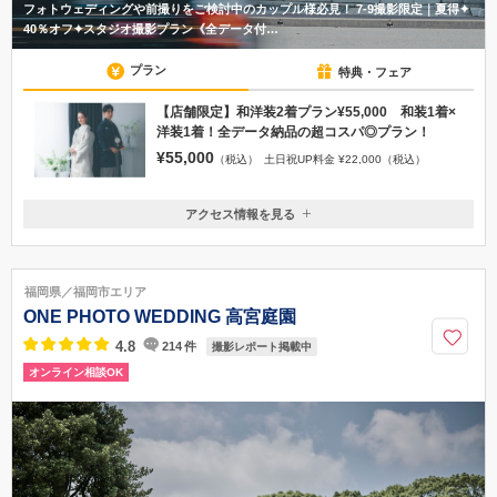
フォトウェディングや前撮りをご検討中のカップル様必見！ 7-9撮影限定｜夏得✦
40％オフ✦スタジオ撮影プラン《全データ付…
プラン
特典・フェア
【店舗限定】和洋装2着プラン¥55,000 和装1着×
洋装1着！全データ納品の超コスパ◎プラン！
¥55,000
（税込）
土日祝UP料金 ¥22,000（税込）
アクセス情報を見る
〒810-0001
福岡県福岡市中央区天神3-4-3大隈ビル8F
福岡市空港線 天神駅 徒歩4分 西鉄天神大牟田線 西鉄福岡（天神）駅 徒
福岡県／福岡市エリア
歩6分
ONE PHOTO WEDDING 高宮庭園
050-1702-1371
4.8
214
件
撮影レポート掲載中
オンライン相談OK