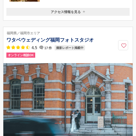
アクセス情報を見る
〒810-0074
福岡県福岡市中央区大手門1－1－5
赤坂駅1番出口から徒歩3分
福岡県／福岡市エリア
092-736-7755
ワタベウェディング福岡フォトスタジオ
4.5
17
件
撮影レポート掲載中
オンライン相談OK