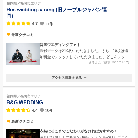
福岡県／福岡市エリア
Res wedding sarang (旧ノーブルジャパン福
岡)
4.7
19
件
最新クチコミ
韓国ウエディングフォト
撮影データは210枚いただきました。うち、10枚は追
加料金でレタッチしていただきました。どこをレタッ
まるさん（投稿 2026/01/17）
チしてほしいなどの希望はできませんが、自然な形で
二の腕を細くしたり、ほうれい線を消したり、肌をな
めらかにしたり、想像以上のクオリティで嬉しかった
アクセス情報を見る
〒812-0007
です。全部で8背景＋屋外で撮影しました。すべての背
福岡県福岡市博多区東比恵3-14-25 2F
景を網羅したデータだったので、大変満足しました。
地下鉄空港線 東比恵駅 6番出口より徒歩3分
福岡県／福岡市エリア
B&G WEDDING
4.4
18
件
最新クチコミ
衣装にそこまでこだわりがなければおすすめ！
写真は想像以上に綺麗で価格が安くてもやはりプロだ