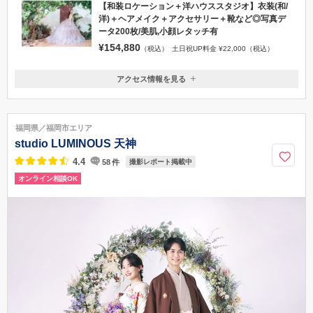
【和装ロケーション＋洋ハウススタジオ】衣装(和/
洋)＋ヘアメイク＋アクセサリー＋靴など◎写真デ
ータ200枚/美肌,小顔レタッチ有
¥154,880
（税込）
土日祝UP料金 ¥22,000（税込）
アクセス情報を見る
〒810-0041
福岡県福岡市中央区大名2丁目1番35号モントーレ大名5F
地下鉄空港線天神駅２番出口より徒歩５分。赤坂駅５番出口より徒歩３
福岡県／福岡市エリア
分。旧大名小学校前。店舗の目の前すぐに天麩羅のひらおがあります。
studio LUMINOUS 天神
092-738-6677
4.4
58
件
撮影レポート掲載中
オンライン相談OK