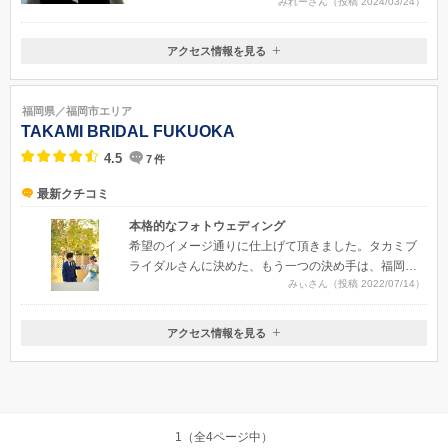
みれーさん（投稿 2024/03/24）
アクセス情報を見る
〒819-0001
福岡県福岡市西区小戸２丁目１０−６１
福岡県／福岡市エリア
TAKAMI BRIDAL FUKUOKA
4.5
7
件
最新クチコミ
本格的なフォトウェディング
希望のイメージ通りに仕上げて頂きました。タカミブ
ライダルさんに決めた、もう一つの決め手は、福岡で
みぃさん（投稿 2022/07/14）
活躍されている「フォトナギ」さんとのコラボプラン
があった事です。事前にフォトナギさんのInstagramで
作品を拝見していたので、納得の仕上がりでした。
アクセス情報を見る
〒810-0001
福岡県福岡市中央区天神2丁目4番27号
西鉄福岡（天神）駅より徒歩5分 ※お車でお越しの際は近隣駐車場をご
利用ください ( 駐車場のご用意はございません )
1（全4ページ中）