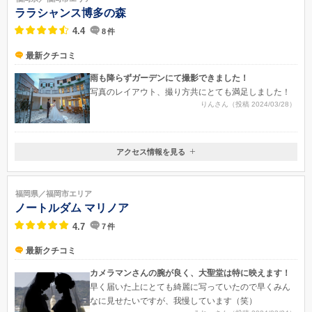
ララシャンス博多の森
4.4
8
件
最新クチコミ
雨も降らずガーデンにて撮影できました！
写真のレイアウト、撮り方共にとても満足しました！
りんさん（投稿 2024/03/28）
アクセス情報を見る
〒812-0854
福岡県福岡市博多区東月隈3-27-2
福岡県／福岡市エリア
ノートルダム マリノア
4.7
7
件
最新クチコミ
カメラマンさんの腕が良く、大聖堂は特に映えます！
早く届いた上にとても綺麗に写っていたので早くみん
なに見せたいですが、我慢しています（笑）