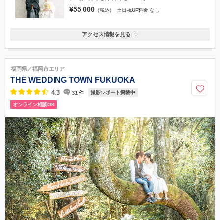
¥55,000
（税込）
土日祝UP料金 なし
アクセス情報を見る
〒815-0082
福岡県福岡市南区大楠1-32-17-5F
西鉄天神大牟田線・高宮駅（または平尾駅）より徒歩8分/西鉄バス大楠
福岡県／福岡市エリア
駅下車徒歩30秒
THE WEDDING TOWN FUKUOKA
092-522-1110
4.3
31
件
撮影レポート掲載中
オンライン相談OK