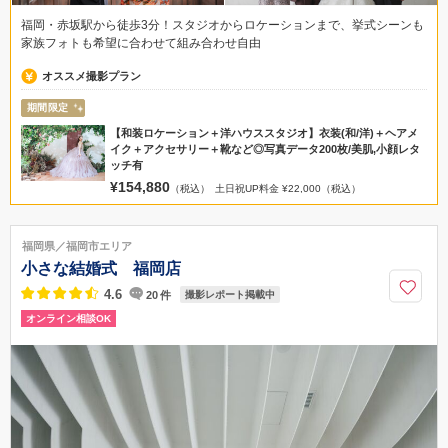
福岡・赤坂駅から徒歩3分！スタジオからロケーションまで、挙式シーンも
家族フォトも希望に合わせて組み合わせ自由
オススメ撮影プラン
期間限定
【和装ロケーション＋洋ハウススタジオ】衣装(和/洋)＋ヘアメ
イク＋アクセサリー＋靴など◎写真データ200枚/美肌,小顔レタ
ッチ有
¥154,880
（税込）
土日祝UP料金 ¥22,000（税込）
福岡県／福岡市エリア
小さな結婚式 福岡店
4.6
20
件
撮影レポート掲載中
オンライン相談OK