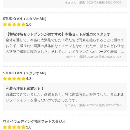
うまさん
（撮影 2026/08 投稿 2026/08/06）
STUDIO AN（スタジオAN）
5.0
【和装洋装セットプランがおすすめ】本格セットが魅力のスタジオ
全体を通して、本当に大満足でした！私たちは写真を撮られることに慣れて
おらず、撮りたい写真の具体的なイメージもなかったため、ほとんどお任せ
の状態で撮影に臨みました。それでも、カメラマンさんがポーズや表情、目
Marさん
（撮影 2026/05 投稿 2026/07/27）
線まで一つひとつ丁寧にアドバイスしてくださり、自然と笑顔になれる雰囲
気を作っていただけました。おかげで、自分たちだけでは絶対に撮ることの
できないような、素敵な写真をたくさん残すことができました。納品時に
STUDIO AN（スタジオAN）
は、たくさん撮影していただいた中から特に素敵なカットを厳選していただ
4.8
き、どの写真もお気に入りで、今でも何度も見返しています。また、写真の
画質も非常にきれいでした。結婚式のオープニングムービーやプロフィール
和装も洋装も家族とも！
ムービーにも使用しましたが、式場のスタッフの方からも今まで見た中で一
綺麗にできていました。画質も良く、特に家族写真が好評でした。またあま
番画質がよいとと言っていただけました。仕上がり・対応ともに期待以上
りツーショットを撮らないので良かったです。
で、お願いしてよかったと思える前撮りになりました。
なつさん
（撮影 2026/06 投稿 2026/07/26）
ワタベウェディング福岡フォトスタジオ
5.0