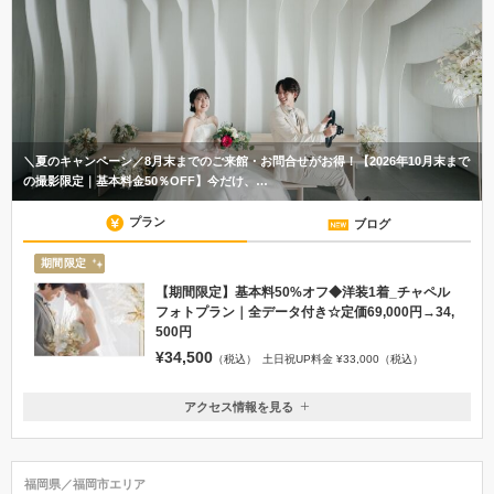
＼夏のキャンペーン／8月末までのご来館・お問合せがお得！【2026年10月末まで
の撮影限定｜基本料金50％OFF】今だけ、…
プラン
ブログ
期間限定
【期間限定】基本料50%オフ◆洋装1着_チャペル
フォトプラン｜全データ付き☆定価69,000円→34,
500円
¥34,500
（税込）
土日祝UP料金 ¥33,000（税込）
アクセス情報を見る
〒810-0041
福岡県福岡市中央区大名１丁目３−１４ 花形館2F
福岡地下鉄空港線 「赤坂駅」 4番出口 徒歩10分 西鉄天神大牟田線 「西
福岡県／福岡市エリア
鉄福岡（天神）駅」 南口 徒歩10分