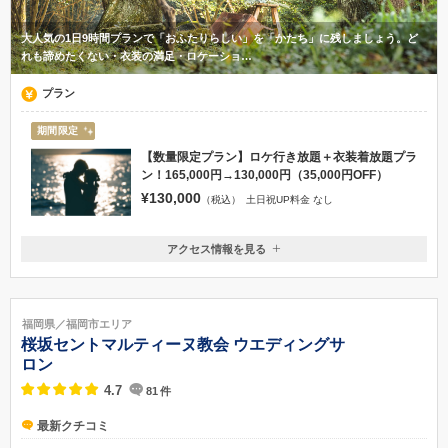
大人気の1日9時間プランで「おふたりらしい」を「かたち」に残しましょう。ど
れも諦めたくない・衣装の満足・ロケーショ…
プラン
期間限定
【数量限定プラン】ロケ行き放題＋衣装着放題プラ
ン！165,000円→130,000円（35,000円OFF）
¥130,000
（税込）
土日祝UP料金 なし
アクセス情報を見る
〒815-0031
福岡県福岡市南区清水3-24-33
電車：西鉄高宮駅 徒歩10分 バス：清水町 徒歩5分
福岡県／福岡市エリア
092-554-2233
桜坂セントマルティーヌ教会 ウエディングサ
ロン
4.7
81
件
最新クチコミ