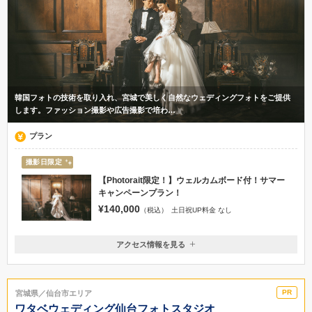
韓国フォトの技術を取り入れ、宮城で美しく自然なウェディングフォトをご提供
します。ファッション撮影や広告撮影で培わ…
プラン
撮影日限定
【Photorait限定！】ウェルカムボード付！サマー
キャンペーンプラン！
¥140,000
（税込）
土日祝UP料金 なし
アクセス情報を見る
〒989-6116
宮城県大崎市古川李埣3-2-2
東北新幹線 古川駅 徒歩15分 タクシー5分
宮城県／仙台市エリア
0229-91-5030
ワタベウェディング仙台フォトスタジオ