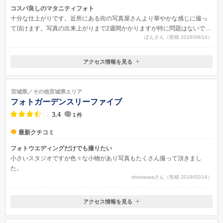
コスパ良しのマタニティフォト
十分な仕上がりです。近所にある街の写真屋さんより華やかな感じに撮っ
て頂けます。写真の出来上がりまで2週間かかりますが特に問題はないで
ぽんさん（投稿 2018/09/14）
す。
アクセス情報を見る
〒986-0866
宮城県石巻市 茜平 4-104 イオンモール石巻２F
宮城県／その他宮城県エリア
フォトガーデンスリーファイブ
3.4
1
件
最新クチコミ
フォトウエディングだけでも撮りたい
小さいスタジオですが色々な小物があり写真もたくさん撮って頂きまし
た。
shiotatataさん（投稿 2019/02/14）
アクセス情報を見る
宮城県気仙沼市田中前4丁目6-10(神山川沿い）