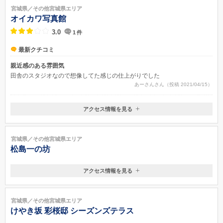
宮城県／その他宮城県エリア
オイカワ写真館
3.0
1
件
最新クチコミ
親近感のある雰囲気
田舎のスタジオなので想像してた感じの仕上がりでした
あーさんさん（投稿 2021/04/15）
アクセス情報を見る
〒987-0601
宮城県登米市中田町石森加賀野2-5-15
宮城県／その他宮城県エリア
松島一の坊
アクセス情報を見る
〒981-0215
宮城県宮城郡松島町高城字浜1-4
東北本線松島駅 / 仙石線松島海岸駅
宮城県／その他宮城県エリア
けやき坂 彩桜邸 シーズンズテラス