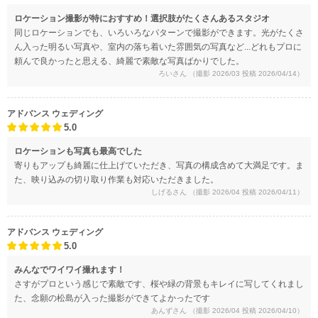
ロケーション撮影が特におすすめ！選択肢がたくさんあるスタジオ
同じロケーションでも、いろいろなパターンで撮影ができます。光がたくさ
ん入った明るい写真や、室内の落ち着いた雰囲気の写真など...どれもプロに
頼んで良かったと思える、綺麗で素敵な写真ばかりでした。
ろいさん
（撮影 2026/03 投稿 2026/04/14）
アドバンス ウェディング
5.0
ロケーションも写真も最高でした
寄りもアップも綺麗に仕上げていただき、写真の構成含めて大満足です。ま
た、映り込みの切り取り作業も対応いただきました。
しげるさん
（撮影 2026/04 投稿 2026/04/11）
アドバンス ウェディング
5.0
みんなでワイワイ撮れます！
さすがプロという感じで素敵です、桜や緑の背景もキレイに写してくれまし
た、念願の松島が入った撮影ができてよかったです
あんずさん
（撮影 2026/04 投稿 2026/04/10）