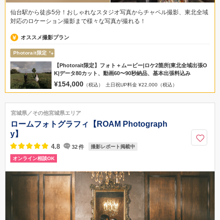
仙台駅から徒歩5分！おしゃれなスタジオ写真からチャペル撮影、東北全域
対応のロケーション撮影まで様々な写真が撮れる！
オススメ撮影プラン
Photorait限定
【Photorait限定】フォト＋ムービー|ロケ2箇所|東北全域出張O
K|データ80カット、動画60〜90秒納品、基本出張料込み
¥154,000
（税込）
土日祝UP料金 ¥22,000（税込）
宮城県／その他宮城県エリア
ロームフォトグラフィ【ROAM Photograph
y】
4.8
32
件
撮影レポート掲載中
オンライン相談OK