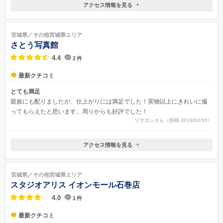
アクセス情報を見る
〒981-1245
宮城県名取市ゆりが丘1-18-1
JR長町駅・地下鉄長町駅より宮城交通バス尚絅学院大行で20分（ゆりが
宮城県／その他宮城県エリア
丘入口下車）
さとう写真館
4.4
2
件
最新クチコミ
とても満足
親族にも配りましたが、仕上がりには満足でした！実物以上にきれいに撮
ってもらえたと思います。周りからも好評でした！
リサポンさん（投稿 2019/03/16）
アクセス情報を見る
〒981-1505
宮城県角田市角田字町200
宮城県／その他宮城県エリア
スタジオアリス イオンモール石巻店
4.0
1
件
最新クチコミ