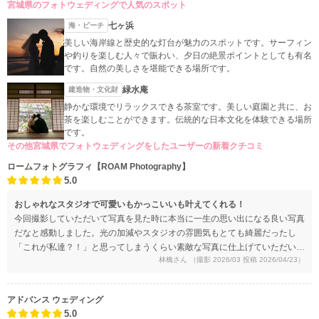
宮城県のフォトウェディングで人気のスポット
七ヶ浜
海・ビーチ
美しい海岸線と歴史的な灯台が魅力のスポットです。サーフィン
や釣りを楽しむ人々で賑わい、夕日の絶景ポイントとしても有名
です。自然の美しさを堪能できる場所です。
緑水庵
建造物・文化財
静かな環境でリラックスできる茶室です。美しい庭園と共に、お
茶を楽しむことができます。伝統的な日本文化を体験できる場所
です。
その他宮城県でフォトウェディングをしたユーザーの新着クチコミ
ロームフォトグラフィ【ROAM Photography】
5.0
おしゃれなスタジオで可愛いもかっこいいも叶えてくれる！
今回撮影していただいて写真を見た時に本当に一生の思い出になる良い写真
だなと感動しました。光の加減やスタジオの雰囲気もとても綺麗だったし
「これが私達？！」と思ってしまうくらい素敵な写真に仕上げていただいて
林檎さん
（撮影 2026/03 投稿 2026/04/23）
本当に感謝しています。
アドバンス ウェディング
5.0