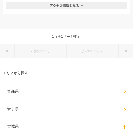
アクセス情報を見る
〒981-3328
宮城県富谷市上桜木2‐3-2
(電車をご利用の場合)市営地下鉄泉中央より車で8分、JR仙台駅より車で
30分（車をご利用の場合）東北自動車道泉ICより車で5分
1（全1ページ中）
前のページ
次のページ
エリアから探す
青森県
岩手県
宮城県