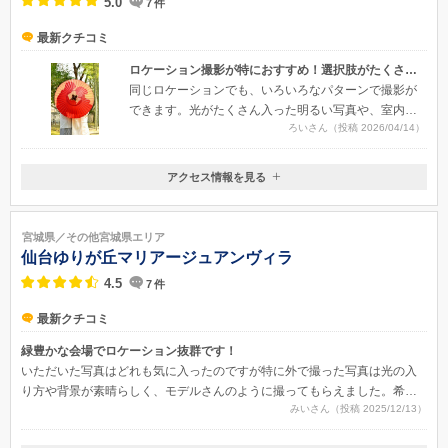
5.0
7
件
最新クチコミ
ロケーション撮影が特におすすめ！選択肢がたくさんあるスタジオ
同じロケーションでも、いろいろなパターンで撮影が
できます。光がたくさん入った明るい写真や、室内の
ろいさん（投稿 2026/04/14）
落ち着いた雰囲気の写真など...どれもプロに頼んで良
かったと思える、綺麗で素敵な写真ばかりでした。
アクセス情報を見る
〒981-0503
宮城県東松島市矢本字作田浦188-12
宮城県／その他宮城県エリア
仙台ゆりが丘マリアージュアンヴィラ
4.5
7
件
最新クチコミ
緑豊かな会場でロケーション抜群です！
いただいた写真はどれも気に入ったのですが特に外で撮った写真は光の入
り方や背景が素晴らしく、モデルさんのように撮ってもらえました。希望
みいさん（投稿 2025/12/13）
していた桜の和装写真も大満足です！