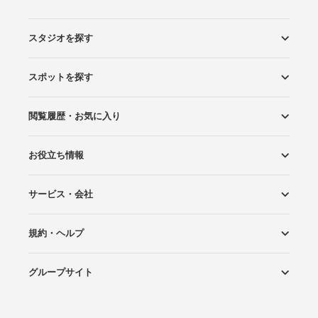
スタジオを探す
スポットを探す
エリアから探す
こだわりから探す
NEW PHOTO STYLE
プランから探す
フォトタイプ診断
フォトグラファーから探す
国内リゾートから探す
閲覧履歴・お気に入り
ロケーションから探す
スタジオから探す
お役立ち情報
閲覧スタジオ
お気に入り
サービス・会社
Wedding Photo マガジン
はじめてガイド
規約・ヘルプ
Photoraitとは
スタジオの掲載について
お問い合わせ
運営会社
サイトマップ
グループサイト
プライバシーポリシー
利用規約
ヘルプ
Wedding Park
Wedding Park 海外
Ringraph