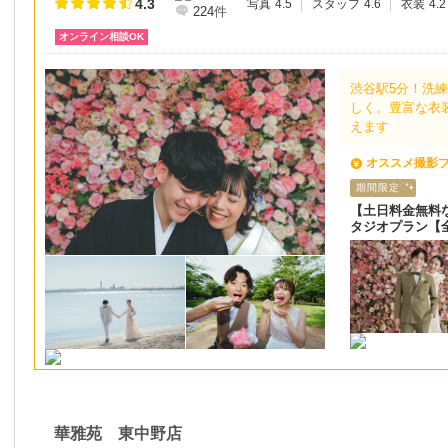
4.3
写真
4.5
スタッフ
4.6
衣装
4.2
224
件
オンライン相談OK
渋谷駅5分！洗
しく。豊富な衣
えます
オススメ撮影
期間限定
【土日料金無料
タジオプラン【
華雅苑 東中野店