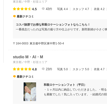
東京都／中野・杉並エリア
4.5
43
件
写真
4.4
スタッフ
4.7
衣装
4.2
最新クチコミ
コスパ抜群でお得な和装ロケーションフォトならこちら！
一番残念だったのは写真の撮り方や仕上がりです。新郎新婦が小さく
ったり、人物がちょうどよい大きさのものは白飛びだったり、これだ
とても残念でした。ヘアメイクの方がご厚意で撮って下さったiPhon
〒164-0003
東京都中野区東中野1-50-4
に写っていましたので、カメラマンさんの力量の問題かもしれません
んを指定するか、アップの写真多めがいいとか、これくらいの人物の
ます。他の写真館ではわざわざ指定しなくても、アップ、ちょい引き
studio M・AI・M
しく撮って下さっていたので、それが普通だと思っていたのですが、
東京都／中野・杉並エリア
悔がないと思います。
4.8
23
件
写真
5.0
スタッフ
5.0
衣装
4.7
最新クチコミ
和装ロケーションフォト（平日）
・１ヶ月以内に納品していただきました。・明る
も素敵でした！気に入っています。・結婚式の招
荒くなることが無く綺麗に仕上がりました・デー