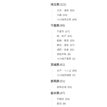
埼玉県
(111)
大宮・浦和
(53)
川越
(13)
その他埼玉県
(45)
千葉県
(99)
千葉市
(17)
柏・松戸
(21)
船橋・幕張
(23)
舞浜・浦安
(17)
成田・佐倉
(11)
房総半島
(9)
その他千葉県
(1)
茨城県
(61)
水戸・つくば
(54)
その他茨城県
(7)
群馬県
(51)
群馬全域
(51)
栃木県
(47)
宇都宮
(23)
那須
(9)