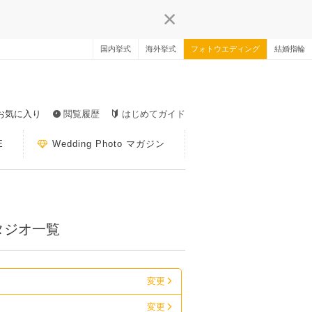
国内挙式
海外挙式
フォトウエディング
結婚指輪
お気に入り
閲覧履歴
はじめてガイド
E
Wedding Photo マガジン
タジオ一覧
変更
変更