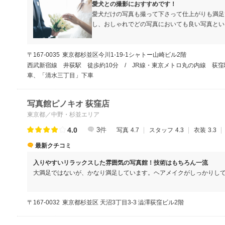
愛犬との撮影におすすめです！
愛犬だけの写真も撮って下さって仕上がりも満足
し、おしゃれでどの写真においても良い写真とい
〒167-0035
東京都杉並区今川1‐19‐1シャトー山崎ビル2階
西武新宿線 井荻駅 徒歩約10分 / JR線・東京メトロ丸の内線 荻窪
車、「清水三丁目」下車
写真館ピノキオ 荻窪店
東京都／中野・杉並エリア
4.0
3
件
写真
4.7
スタッフ
4.3
衣装
3.3
最新クチコミ
入りやすいリラックスした雰囲気の写真館！技術はもちろん一流
大満足ではないが、かなり満足しています。ヘアメイクがしっかりし
修正に頼りつつキレイに仕上げてくれました。値段もしっかりしてい
かなとも思います。
〒167-0032
東京都杉並区 天沼3丁目3-3 澁澤荻窪ビル2階