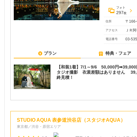
フォト
297
枚
〒166
住所
ＪＲ阿
アクセス
03-53
電話番号
プラン
特典・フェア
【和装1着】7/1～9/6 50,000円➡39,0
タジオ撮影 衣裳差額はありません 39,
終見積！
STUDIO AQUA 表参道渋谷店（スタジオAQUA）
東京都／渋谷・原宿エリア