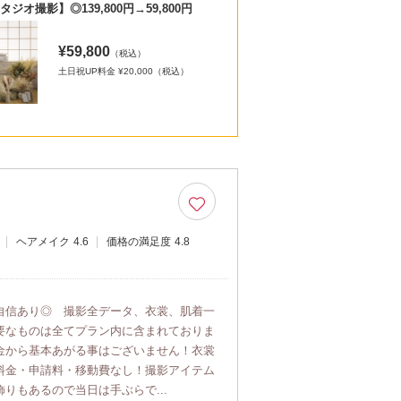
ジオ撮影】◎139,800円→59,800円
¥59,800
（税込）
土日祝UP料金 ¥20,000（税込）
ヘアメイク
4.6
価格の満足度
4.8
自信あり◎ 撮影全データ、衣裳、肌着一
要なものは全てプラン内に含まれておりま
金から基本あがる事はございません！衣裳
料金・申請料・移動費なし！撮影アイテム
りもあるので当日は手ぶらで...