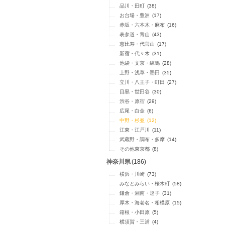
品川・田町
(38)
お台場・豊洲
(17)
赤坂・六本木・麻布
(16)
表参道・青山
(43)
恵比寿・代官山
(17)
新宿・代々木
(31)
池袋・文京・練馬
(28)
上野・浅草・墨田
(35)
立川・八王子・町田
(27)
目黒・世田谷
(30)
渋谷・原宿
(29)
広尾・白金
(6)
中野・杉並
(12)
江東・江戸川
(11)
武蔵野・調布・多摩
(14)
その他東京都
(8)
神奈川県
(186)
横浜・川崎
(73)
みなとみらい・桜木町
(58)
鎌倉・湘南・逗子
(31)
厚木・海老名・相模原
(15)
箱根・小田原
(5)
横須賀・三浦
(4)