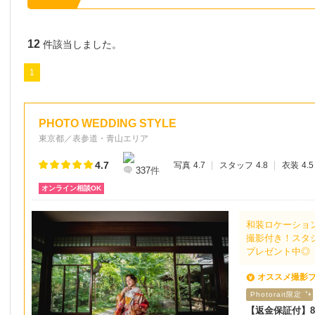
12
件該当しました。
1
PHOTO WEDDING STYLE
東京都／表参道・青山エリア
4.7
写真
4.7
スタッフ
4.8
衣装
4.5
337
件
オンライン相談OK
和装ロケーション
撮影付き！スタ
プレゼント中◎
オススメ撮影
Photorait限定
【返金保証付】8