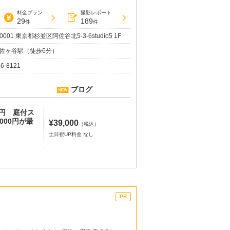
料金プラン
撮影レポート
29
189
件
件
-0001 東京都杉並区阿佐谷北5-3-6studio5 1F
佐ヶ谷駅（徒歩6分）
56-8121
ブログ
00円 庭付ス
000円が最
¥39,000
（税込）
土日祝UP料金 なし