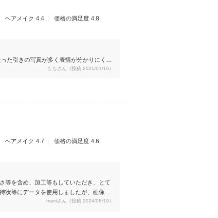
ヘアメイク
4.4
価格の満足度
4.8
映った引きの写真が多く表情が分かりにくか
ももさん（投稿 2021/01/16）
！という出来栄えの写真が少なかったのが、
eでの写真のほうが、似たような構図でも綺麗
。失敗したくない方は、事前にカメラマンさ
大きさが良いなど相談したほうが良いと思い
の全身、遠くから、など色々なパターンを美
こちらのお店では細かくお願いしたほうが後
ヘアメイク
4.7
価格の満足度
4.6
さ等を含め、加工等もしていただき、とて
待状等にデータを使用しましたが、画像も
maniさん（投稿 2024/08/19）
タ数も多く満足しています。