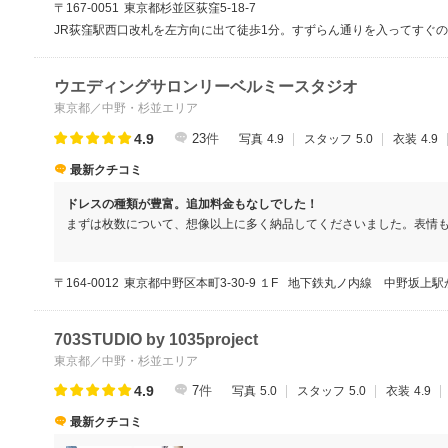
〒167-0051
東京都杉並区荻窪5-18-7
JR荻窪駅西口改札を左方向に出て徒歩1分。すずらん通りを入ってすぐ
ウエディングサロンリーベルミースタジオ
東京都／中野・杉並エリア
4.9
23
件
写真
4.9
スタッフ
5.0
衣装
4.9
最新クチコミ
ドレスの種類が豊富。追加料金もなしでした！
まずは枚数について、想像以上に多く納品してくださいました。表情
だと満足しています。
〒164-0012
東京都中野区本町3-30-9 １F
地下鉄丸ノ内線 中野坂上駅
703STUDIO by 1035project
東京都／中野・杉並エリア
4.9
7
件
写真
5.0
スタッフ
5.0
衣装
4.9
最新クチコミ