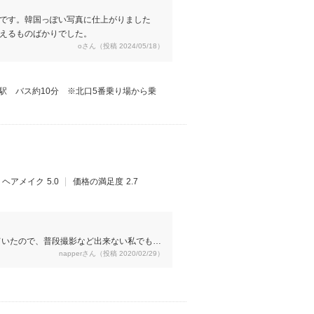
です。韓国っぽい写真に仕上がりました
えるものばかりでした。
oさん（投稿 2024/05/18）
駅 バス約10分 ※北口5番乗り場から乗
ヘアメイク
5.0
価格の満足度
2.7
ていたので、普段撮影など出来ない私でも、
napperさん（投稿 2020/02/29）
るし、もう少し沢山撮ってくれても良かった