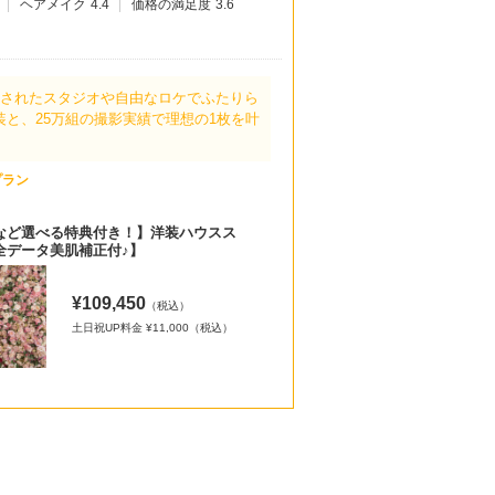
ヘアメイク
4.4
価格の満足度
3.6
練されたスタジオや自由なロケでふたりら
装と、25万組の撮影実績で理想の1枚を叶
プラン
など選べる特典付き！】洋装ハウスス
全データ美肌補正付♪】
¥109,450
（税込）
土日祝UP料金 ¥11,000（税込）