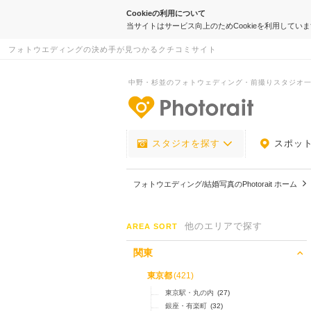
Cookieの利用について
当サイトはサービス向上のためCookieを利用してい
フォトウエディングの決め手が見つかるクチコミサイト
中野・杉並のフォトウェディング・前撮りスタジオ
-フォトウエデ
スタジオを探す
スポッ
フォトウエディング/結婚写真のPhotorait ホーム
他のエリアで探す
AREA SORT
関東
東京都
(421)
東京駅・丸の内
(27)
銀座・有楽町
(32)