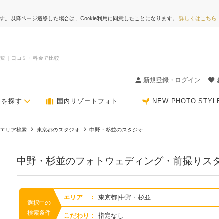
ます。以降ページ遷移した場合は、Cookie利用に同意したことになります。
詳しくはこちら
一覧｜口コミ・料金で比較
ィングの決め手が見つかるクチコミサイト-Photorait
新規登録・ログイン
トを探す
国内リゾートフォト
NEW PHOTO STYL
エリア検索
東京都のスタジオ
中野・杉並のスタジオ
中野・杉並のフォトウェディング・前撮りス
エリア
:
東京都|中野・杉並
選択中の
検索条件
こだわり
:
指定なし