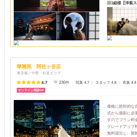
日1組様【洋装スタ
華雅苑 阿佐ヶ谷店
東京都／中野・杉並エリア
4.7
230
件
写真
4.7
スタッフ
4.8
衣装
4.4
オンライン相談OK
価格に絶対的な
式から撮影に必
すのでプラン料
グレードアップ
無料貸出し、髪飾