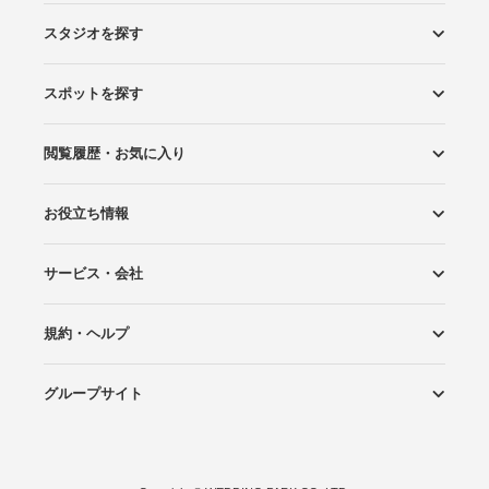
スタジオを探す
スポットを探す
エリアから探す
こだわりから探す
NEW PHOTO STYLE
プランから探す
フォトタイプ診断
フォトグラファーから探す
国内リゾートから探す
閲覧履歴・お気に入り
ロケーションから探す
スタジオから探す
お役立ち情報
閲覧スタジオ
お気に入り
サービス・会社
Wedding Photo マガジン
はじめてガイド
規約・ヘルプ
Photoraitとは
スタジオの掲載について
お問い合わせ
運営会社
サイトマップ
グループサイト
プライバシーポリシー
利用規約
ヘルプ
Wedding Park
Wedding Park 海外
Ringraph