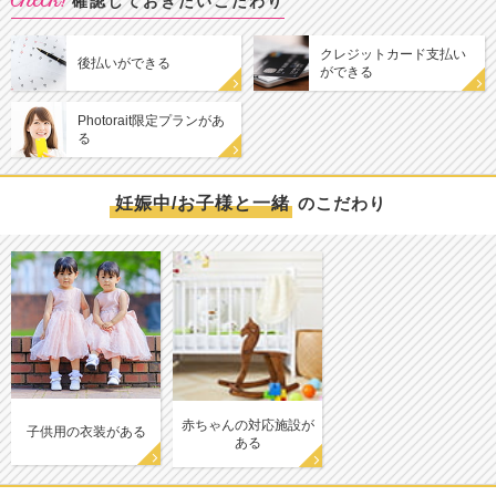
Check!
確認しておきたいこだわり
クレジットカード支払い
後払いができる
ができる
Photorait限定プランがあ
る
妊娠中/お子様と一緒
のこだわり
赤ちゃんの対応施設が
子供用の衣装がある
ある