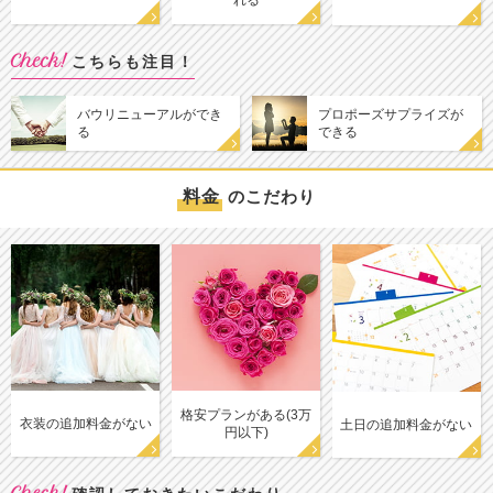
れる
Check!
こちらも注目！
バウリニューアルができ
プロポーズサプライズが
る
できる
料金
のこだわり
格安プランがある(3万
衣装の追加料金がない
土日の追加料金がない
円以下)