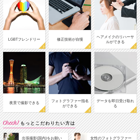
ヘアメイクのリハーサ
LGBTフレンドリー
修正技術が自慢
ルができる
フォトグラファー指名
データを即日受け取れ
夜景で撮影できる
ができる
る
Check!
もっとこだわりたい方は
出張撮影(国内)をお願い
女性のフォトグラファー