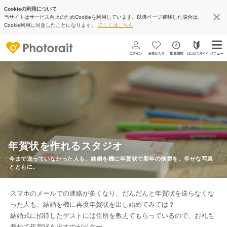
Cookieの利用について
当サイトはサービス向上のためCookieを利用しています。以降ページ遷移した場合は、
Cookie利用に同意したことになります。
詳しくはこちら
年賀状を作れるスタジオ
今まで送っていなかった人も、結婚を機に年賀状で新年の挨拶を。幸せな写真
とともに。
スマホのメールでの連絡が多くなり、だんだんと年賀状を送らなくな
った人も、結婚を機に再度年賀状を出し始めてみては？
結婚式に招待したゲストには住所を教えてもらっているので、お礼も
兼ねて年賀状を出すのがベター。