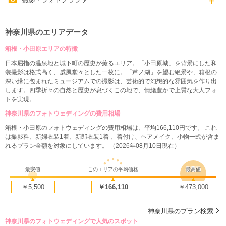
神奈川県のエリアデータ
箱根・小田原エリアの特徴
日本屈指の温泉地と城下町の歴史が薫るエリア。「小田原城」を背景にした和
装撮影は格式高く、威風堂々とした一枚に。「芦ノ湖」を望む絶景や、箱根の
深い緑に包まれたミュージアムでの撮影は、芸術的で幻想的な雰囲気を作り出
します。四季折々の自然と歴史が息づくこの地で、情緒豊かで上質な大人フォ
トを実現。
神奈川県のフォトウェディングの費用相場
箱根・小田原のフォトウェディングの費用相場は、平均166,110円です。 これ
は撮影料、新婦衣装1着、新郎衣装1着 、着付け、ヘアメイク、小物一式が含ま
れるプラン金額を対象にしています。 （2026年08月10日現在）
最安値
このエリアの平均価格
最高値
￥5,500
￥166,110
￥473,000
神奈川県のプラン検索
神奈川県のフォトウェディングで人気のスポット