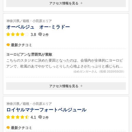
アクセス情報を見る
〒250-0024
神奈川県小田原市根府川583-1
JR東海道本線根府川駅より無料シャトルバスで約5分（毎日運行）、、
神奈川県／箱根・小田原エリア
小田急線小田原駅・JR東海道本線小田原駅西口より無料シャトルバスで約2
オーベルジュ オー･ミラドー
0分（平日のみ運行※大型連休・夏季特定期間は運休）
3.8
2
件
最新クチコミ
ヨーロピアンな雰囲気が素敵
こちらのスタジオに決めた要因となったのは、会場内が全体的にヨーロピ
アンで、欧風のあでやかでしっとりした心地よさがたっぷりと感じられた
ゆめガンガーさん（投稿 2020/03/20）
から、ということが大きいです。また、衣装とか、飾り付けなども種類が
豊富で、たくさんの、イメージの異なる写真が撮影できました。その引き
出しの多さというのはすごくポイントでした！！
アクセス情報を見る
〒250-0522
神奈川県神奈川県足柄下郡箱根町元箱根159-15
神奈川県／箱根・小田原エリア
ロイヤルマナーフォートベルジュール
4.1
2
件
最新クチコミ