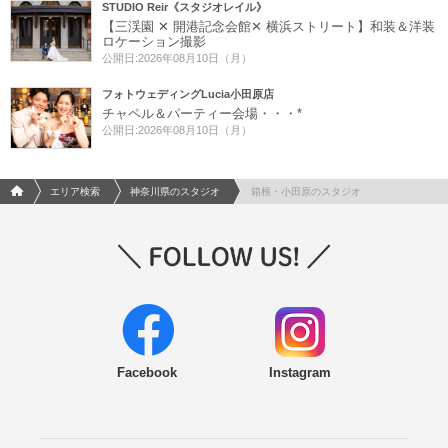
STUDIO Reir《スタジオレイル》
【三渓園 ✕ 開港記念会館✕ 横浜ストリート】和装＆洋装
ロケーション撮影
公開日:2026年08月10日（月）
フォトウェディングLucia小田原店
チャペル＆パーティー会場・・・*
公開日:2026年08月10日（月）
フォトウエディング/結婚写真のPhotorait ホーム
エリア検索
神奈川県のスタジオ
箱根・小田原のスタジオ
Facebook
Instagram