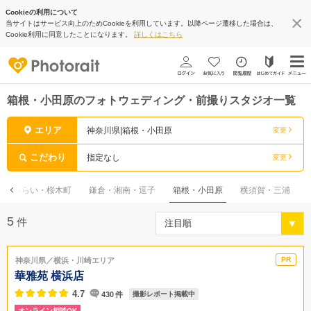
Cookieの利用について
当サイトはサービス向上のためCookieを利用しています。以降ページ遷移した場合は、
Cookie利用に同意したことになります。
詳しくはこちら
箱根・小田原のフォトウェディング・前撮りスタジオ一覧
エリア
神奈川県|箱根・小田原
変更
こだわり
指定なし
変更
なとみらい・桜木町
鎌倉・湘南・逗子
箱根・小田原
横須賀・三浦
5
件
神奈川県／横浜・川崎エリア
華雅苑 横浜店
4.7
430
件
撮影レポート掲載中
オンライン相談OK