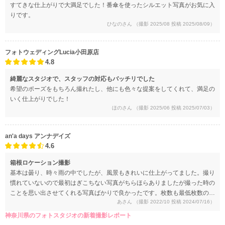
すてきな仕上がりで大満足でした！番傘を使ったシルエット写真がお気に入
りです。
ひなのさん
（撮影 2025/08 投稿 2025/08/09）
フォトウェディングLucia小田原店
4.8
綺麗なスタジオで、スタッフの対応もバッチリでした
希望のポーズをもちろん撮れたし、他にも色々な提案をしてくれて、満足の
いく仕上がりでした！
ほのさん
（撮影 2025/06 投稿 2025/07/03）
an'a days アンナデイズ
4.6
箱根ロケーション撮影
基本は曇り、時々雨の中でしたが、風景もきれいに仕上がってました。撮り
慣れていないので最初はぎこちない写真がちらほらありましたが撮った時の
ことを思い出させてくれる写真ばかりで良かったです。枚数も最低枚数の何
あさん
（撮影 2022/10 投稿 2024/07/16）
倍もあったので満足です。
神奈川県のフォトスタジオの新着撮影レポート