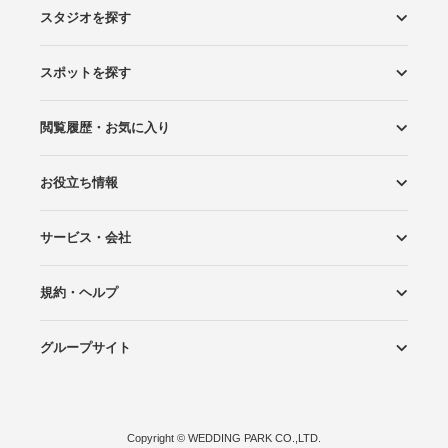
スタジオを探す
スポットを探す
エリアから探す
こだわりから探す
NEW PHOTO STYLE
プランから探す
フォトタイプ診断
フォトグラファーから探す
国内リゾートから探す
閲覧履歴・お気に入り
ロケーションから探す
スタジオから探す
お役立ち情報
閲覧スタジオ
お気に入り
サービス・会社
Wedding Photo マガジン
はじめてガイド
規約・ヘルプ
Photoraitとは
スタジオの掲載について
お問い合わせ
運営会社
サイトマップ
グループサイト
プライバシーポリシー
利用規約
ヘルプ
Wedding Park
Wedding Park 海外
Ringraph
Copyright
©
WEDDING PARK CO.,LTD.