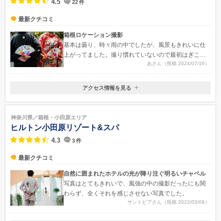
4.5
22
件
最新クチコミ
箱根ロケーション撮影
基本は曇り、時々雨の中でしたが、風景もきれいに仕
上がってました。撮り慣れていないので最初はぎこち
あさん（投稿 2024/07/16）
ない写真がちらほらありましたが撮った時のことを思
い出させてくれる写真ばかりで良かったです。枚数も
最低枚数の何倍もあったので満足です。
アクセス情報を見る
〒250-0875
神奈川県小田原市南鴨宮3-22-9
JR東海道線 鴨宮駅（南口）より徒歩7分
神奈川県／箱根・小田原エリア
ヒルトン小田原リゾート&スパ
4.3
3
件
最新クチコミ
自然に囲まれたホテルの光が降り注ぐ明るいチャペル
写真はとてもきれいで、風強の中の撮影だったにも関
わらず、全くそれを感じさせない写真でした。
サントピアさん（投稿 2022/03/09）