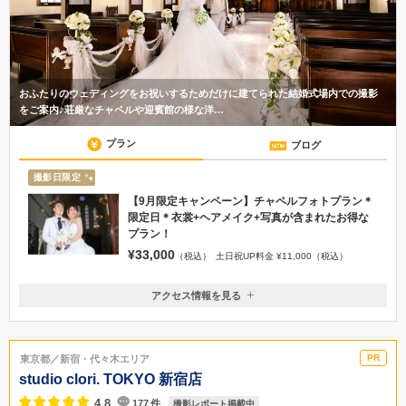
おふたりのウェディングをお祝いするためだけに建てられた結婚式場内での撮影
をご案内♪荘厳なチャペルや迎賓館の様な洋…
プラン
ブログ
撮影日限定
【9月限定キャンペーン】チャペルフォトプラン＊
限定日＊衣裳+ヘアメイク+写真が含まれたお得な
プラン！
¥33,000
（税込）
土日祝UP料金 ¥11,000（税込）
アクセス情報を見る
〒250-0001
神奈川県小田原市扇町4-8-28
<お車でお越しの場合>小田原厚木道路「小田原東IC」より「255線」を
東京都／新宿・代々木エリア
小田原方面へ約10分 / <電車でお越しの場合>小田急線足柄駅より徒歩7分
studio clori. TOKYO 新宿店
046-534-2241
4.8
177
件
撮影レポート掲載中