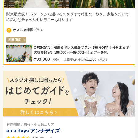
関東最大級！35シーンから選べるスタジオで特別な一枚を。家族を招いて
の温かなチャペルセレモニーも叶います
オススメ撮影プラン
期間限定
OPEN記念！和装＆ドレス撮影プラン【50％OFF！~9月末まで
の撮影限定】198,000円⇒99,000円！全データ付♪
¥99,000
（税込）
土日祝UP料金 ¥22,000（税込）
神奈川県／箱根・小田原エリア
an'a days アンナデイズ