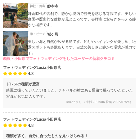
妙本寺
神社・お寺
鎌倉時代の古刹で、静かな境内で歴史を感じる寺院です。美しい
庭園や歴史的な建物が見どころです。参拝客に安らぎを与える静
かな場所です。
城ヶ島
海・ビーチ
美しい海と自然が広がる島です。釣りやハイキングが楽しめ、絶
景スポットも多数あります。自然の美しさと静かな環境が魅力で
す。
箱根・小田原でフォトウェディングをしたユーザーの新着クチコミ
フォトウェディングLucia小田原店
4.8
ドレスの種類が豊富
綺麗に撮っていただけました。チャペルの横にある通路で撮っていただいた
写真がお気に入りです。
k8456さん
（撮影 2026/06 投稿 2026/07/26）
フォトウェディングLucia小田原店
4.8
種類が多く、自分に合ったものを見つけられる！