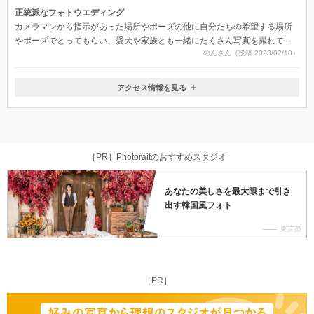
正統派なフォトウエディング
カメラマンから指示があった場所やポーズの他に自分たちの希望する場所
やポーズでとってもらい、愛犬や家族とも一緒にたくさん写真を撮れてよ
のんさん（投稿 2023/02/10）
かった。希望をたくさん聞いてもらい、たくさんのパターンでとってもら
えた。画質がきれいで、データでももらえたのでみんなに共有もしやすく
評判もすごくよかった。
アクセス情報を見る
〒250-0001
神奈川県小田原市扇町４丁目８−２８
［PR］Photoraitのおすすめスタジオ
あなたの美しさを最大限まで引き
出す韓国風フォト
東京都
［PR］