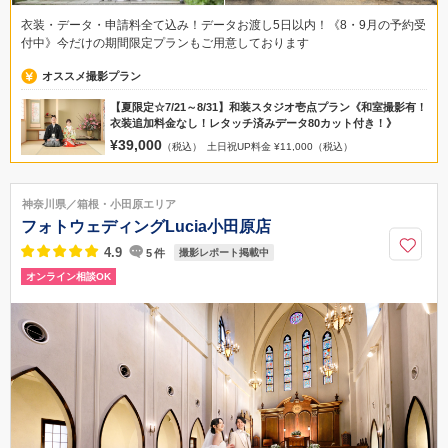
衣装・データ・申請料全て込み！データお渡し5日以内！《8・9月の予約受
付中》今だけの期間限定プランもご用意しております
オススメ撮影プラン
【夏限定☆7/21～8/31】和装スタジオ壱点プラン《和室撮影有！
衣装追加料金なし！レタッチ済みデータ80カット付き！》
¥39,000
（税込）
土日祝UP料金 ¥11,000（税込）
神奈川県／箱根・小田原エリア
フォトウェディングLucia小田原店
4.9
5
件
撮影レポート掲載中
オンライン相談OK