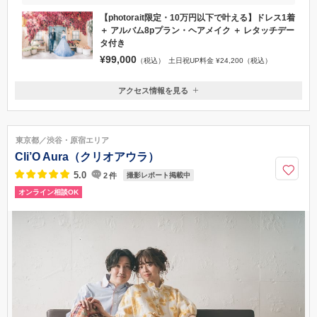
【photorait限定・10万円以下で叶える】ドレス1着
＋ アルバム8pプラン・ヘアメイク ＋ レタッチデー
タ付き
¥99,000
（税込）
土日祝UP料金 ¥24,200（税込）
アクセス情報を見る
〒150-0002
東京都渋谷区渋谷1-23-16 cocoti（ココチ）4F
東京メトロ「渋谷駅」B1番出口正面 JR各線・東急各線・京王線「渋谷
東京都／渋谷・原宿エリア
駅」より明治通りを原宿方面に徒歩4分
Cli’O Aura（クリオアウラ）
0120-093-760
5.0
2
件
撮影レポート掲載中
オンライン相談OK