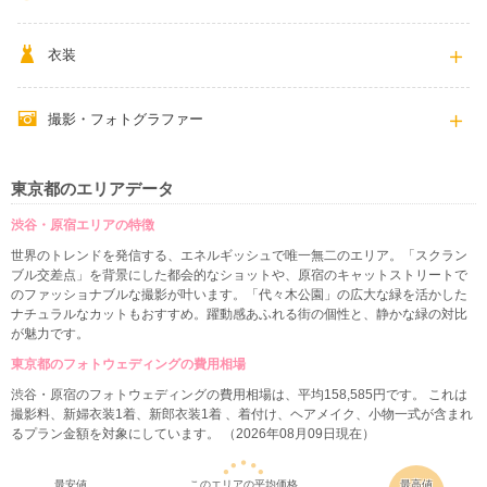
衣装
撮影・フォトグラファー
東京都のエリアデータ
渋谷・原宿エリアの特徴
世界のトレンドを発信する、エネルギッシュで唯一無二のエリア。「スクラン
ブル交差点」を背景にした都会的なショットや、原宿のキャットストリートで
のファッショナブルな撮影が叶います。「代々木公園」の広大な緑を活かした
ナチュラルなカットもおすすめ。躍動感あふれる街の個性と、静かな緑の対比
が魅力です。
東京都のフォトウェディングの費用相場
渋谷・原宿のフォトウェディングの費用相場は、平均158,585円です。 これは
撮影料、新婦衣装1着、新郎衣装1着 、着付け、ヘアメイク、小物一式が含まれ
るプラン金額を対象にしています。 （2026年08月09日現在）
最安値
このエリアの平均価格
最高値