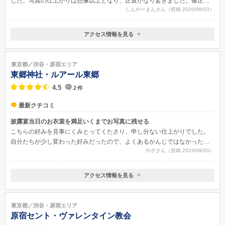
した。写真の仕上がりは想像以上となり、正直かなり驚きました。修正も
しんやーまんさん（投稿 2020/08/03）
とても高度にすることができたので、どの写真の綺麗に仕上がりました。
アクセス情報を見る
〒150-0001
東京都渋谷区神宮前1-15-14 ルセーヌ1号館 3階
東京メトロ千代田線「明治神宮前」徒歩4分 東京メトロ副都心線「明治
東京都／渋谷・原宿エリア
神宮前」徒歩4分 ＪＲ山手線「原宿」徒歩2分
東郷神社・ルアール東郷
4.5
2
件
最新クチコミ
披露宴当日のお衣裳を満足いくまでお写真に残せる
こちらの好みを見事にくみとってくたさり、申し分ない仕上がりでした。
自分たちが少し変わった好みだったので、よくあるかんじではなかったの
やざさん（投稿 2023/09/20）
ですが、ノリノリで撮ってくださりました。
アクセス情報を見る
〒150-0001
東京都渋谷区神宮前1-4-20 パークコート神宮前2階
東京都／渋谷・原宿エリア
原宿セント・ヴァレンタイン教会​