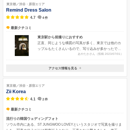
東京都／渋谷・原宿エリア
Remind Dress Salon
4.7
4
件
最新クチコミ
東京駅から前撮りにおすすめ
正直、同じような構図の写真が多く、東京では他のカ
ップルもたくさんいるので、写り込みが多かったで
あやたかさん（投稿 2023/07/01）
す。
アクセス情報を見る
〒150-0001
東京都渋谷区神宮前2-18-11 MF神宮前４階
東京メトロ千代田線「明治伊神宮前駅」徒歩7分 / JR山手線「原宿駅」
東京都／渋谷・原宿エリア
徒歩9分
Zii Korea
4.1
2
件
最新クチコミ
流行りの韓国ウェディングフォト
ソウル市内にある、ST JUNGWOO LOVEYというスタジオで写真を撮りま