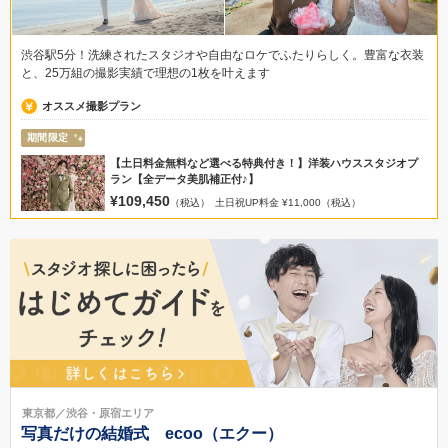
渋谷駅5分！洗練されたスタジオや自由なロケでふたりらしく。豊富な衣装
と、25万組の撮影実績で理想の1枚を叶えます
オススメ撮影プラン
期間限定
【土日料金無料など選べる特典付き！】洋装ハウススタジオプ
ラン【全データ美肌補正付♪】
¥109,450
（税込）
土日祝UP料金 ¥11,000（税込）
東京都／渋谷・原宿エリア
写真だけの結婚式 ecoo（エクー）