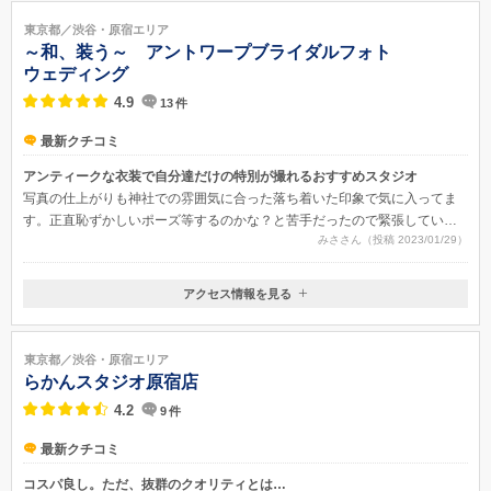
JR原宿駅竹下口or千代田線・副都心線 明治神宮前駅5番出口 ①明治通り
東京都／渋谷・原宿エリア
を新宿方面に向かって進む②東郷神社前の歩行者専用横断歩道を渡る③更
～和、装う～ アントワープブライダルフォト
に明治通りを新宿方面に進む④鏡張りのエレベーター扉とレッドロックと
ウェディング
いうローストビーフ丼店が目印です⑤受付8階へどうぞ
4.9
13
件
最新クチコミ
アンティークな衣装で自分達だけの特別が撮れるおすすめスタジオ
写真の仕上がりも神社での雰囲気に合った落ち着いた印象で気に入ってま
す。正直恥ずかしいポーズ等するのかな？と苦手だったので緊張していた
みささん（投稿 2023/01/29）
のですが、そういった事はなく安心しました。
アクセス情報を見る
〒151-0064
東京都東京都渋谷区上原1-1-17 サウスエヌワイビル1F
東京メトロ千代田線「代々木公園駅」出口１（八幡口） 徒歩3分 小田
東京都／渋谷・原宿エリア
急線「代々木八幡駅」 徒歩3分
らかんスタジオ原宿店
4.2
9
件
最新クチコミ
コスパ良し。ただ、抜群のクオリティとは…