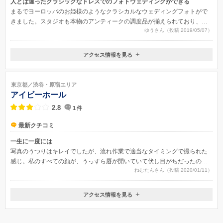
人とは違ったクラシックなドレスでのフォトウェディングができる
まるでヨーロッパのお姫様のようなクラシカルなウェディングフォトがで
きました。スタジオも本物のアンティークの調度品が揃えられており、自
ゆうさん（投稿 2019/05/07）
然光を取り入れた美しい写真に仕上がりました。結婚式では、和装しかし
なかったので、こちらで洋装フォトがとれてうれしいです。
アクセス情報を見る
〒150-0001
東京都渋谷区神宮前１丁目１５−１４
東京都／渋谷・原宿エリア
アイビーホール
2.8
1
件
最新クチコミ
一生に一度には
写真のうつりはキレイでしたが、流れ作業で適当なタイミングで撮られた
感じ。私のすべての顔が、うっすら唇が開いていて伏し目がちだったの
ねむたんさん（投稿 2020/01/11）
に、撮影時カメラマンやスタッフから何も言われず、出来上がった写真を
見るまでソレに気付かなかった。
アクセス情報を見る
〒150-0002
東京都渋谷区渋谷４丁目４−２５