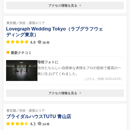
もう少し短時間や暖かければもう少し良い写真を撮れたのか定かではない
アクセス情報を見る
がそのように思った・夜は白系のフラッシュを使用されていた反省点とし
〒150-0041
ては、もう少しこちらもロケーションに関して指示書を沢山にすればよか
東京都東京都渋谷区神南1-18-2 フレーム神南坂2F
った。・フォトグラファーのイメージ任せにするのもありかと思ったが、
渋谷駅「13番」出口から徒歩3分
東京都／渋谷・原宿エリア
自分たちが撮りたいものを尚提示した方が、良いものはとれるとわかっ
Lovegraph Wedding Tokyo（ラブグラフウェ
た・スタジオ、ロケーション共に撮影の際衣装の直しは、ささっとの感じ
ディング東京）
で直してくださり途中メイクの直しは、自分自身なので自身でも気をつけ
4.9
36
件
てみた方が良い・身内がいる方が、気づいてくれるのでいた方がいい・撮
影後写真聞き渡しの際、写真の差し替えも内容を確認し一度は、対応して
最新クチコミ
くれた
母校フォトに
自分たちらしい自然体な表情をプロの技術で最高の一
枚に仕上げてくれました。
こびさん（投稿 2025/12/25）
アクセス情報を見る
〒150-6136
東京都渋谷区渋谷2-24-12 渋谷スクランブルスクエア36F
オンラインでの相談のみ承っております。
東京都／渋谷・原宿エリア
ブライダルハウスTUTU 青山店
4.3
24
件