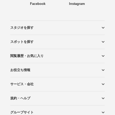
Facebook
Instagram
スタジオを探す
スポットを探す
エリアから探す
こだわりから探す
NEW PHOTO STYLE
プランから探す
フォトタイプ診断
フォトグラファーから探す
国内リゾートから探す
閲覧履歴・お気に入り
ロケーションから探す
スタジオから探す
お役立ち情報
閲覧スタジオ
お気に入り
サービス・会社
Wedding Photo マガジン
はじめてガイド
規約・ヘルプ
Photoraitとは
スタジオの掲載について
お問い合わせ
運営会社
サイトマップ
グループサイト
プライバシーポリシー
利用規約
ヘルプ