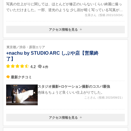
写真の仕上がりに関しては、ほとんどが修正のいらないくらい綺麗に撮っ
ていただけました。一部、逆光のような 少し顔が暗く写っている写真があ
生茶さん（投稿 2021/10/24）
りました。
アクセス情報を見る
〒150-0001
東京都渋谷区神宮前1-8-10 The Ice Cubes 5F
東京メトロ明治神宮前駅から徒歩1分
東京都／渋谷・原宿エリア
+nachu by STUDIO ARC しぶや店【営業終
了】
4.2
4
件
最新クチコミ
スタジオ撮影+ロケーション撮影のコスパ最強
色味もちょうど良くいい仕上がりでした。
ことさん（投稿 2023/09/21）
アクセス情報を見る
〒150-0041
東京都渋谷区神南1-18-2 フレーム神南坂2F