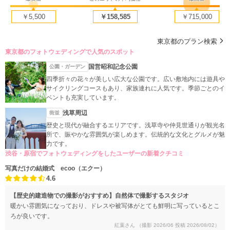
￥5,500
￥158,585
￥715,000
東京都のプラン検索
東京都のフォトウェディングで人気のスポット
国営昭和記念公園
公園・ガーデン
四季折々の花々が美しい広大な公園です。広い敷地内には遊具や
サイクリングコースもあり、家族連れに人気です。季節ごとのイ
ベントも充実しています。
浅草周辺
街並
歴史と現代が融合するエリアです。浅草寺や仲見世通りが観光名
所で、賑やかな雰囲気が楽しめます。伝統的な文化とグルメが魅
力です。
渋谷・原宿でフォトウェディングをしたユーザーの新着クチコミ
写真だけの結婚式 ecoo（エクー）
4.6
【歴史的建造物での撮影がおすすめ】自然体で撮影するスタジオ
暖かい雰囲気になっており、ドレスや被写体がとても鮮明に写っているとこ
ろが良いです。
紅葉さん
（撮影 2026/06 投稿 2026/08/02）