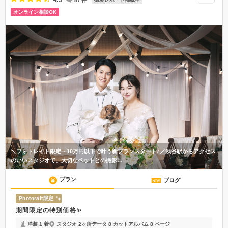
オンライン相談OK
＼フォトレイト限定・10万円以下で叶う新プランスタート♪／渋谷駅からアクセス
のいいスタジオで、大切なペットとの撮影…
プラン
ブログ
Photorait限定
期間限定の特別価格✨
洋装 1 着
スタジオ 2ヶ所
データ 8 カット
アルバム 8 ページ