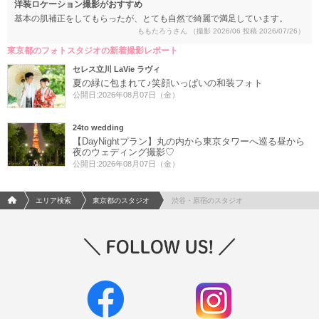
洋装ロケーション撮影がおすすめ
基本の肌補正をしてもらったが、とても自然で綺麗で満足しています。
ももたろうさん
（撮影 2026/06 投稿 2026/07/26）
東京都のフォトスタジオの新着撮影レポート
セレス立川 LaVie ラヴィ
夏の緑に包まれて♪笑顔いっぱいの和装フォト
公開日:2026年08月07日（金）
24to wedding
【DayNightプラン】丸の内から東京タワーへ巡る昼から
夜のウェディング撮影♡
公開日:2026年08月07日（金）
フォトウエディング/結婚写真のPhotorait ホーム
エリア検索
東京都のスタジオ
渋谷・原宿のスタジオ