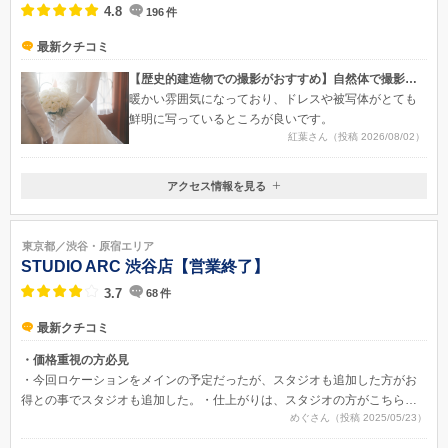
4.8
196
件
最新クチコミ
【歴史的建造物での撮影がおすすめ】自然体で撮影するスタジオ
暖かい雰囲気になっており、ドレスや被写体がとても
鮮明に写っているところが良いです。
紅葉さん（投稿 2026/08/02）
アクセス情報を見る
東京都渋谷区富ヶ谷1-43-12
代々木公園のすぐそば。青いおうちです。東京メトロ千代田線「代々木
東京都／渋谷・原宿エリア
公園駅」より徒歩5分／小田急線「代々木八幡駅」より徒歩7分／「渋谷
STUDIO ARC 渋谷店【営業終了】
駅」より徒歩16分
3.7
68
件
最新クチコミ
・価格重視の方必見
・今回ロケーションをメインの予定だったが、スタジオも追加した方がお
得との事でスタジオも追加した。・仕上がりは、スタジオの方がこちらの
めぐさん（投稿 2025/05/23）
指示書もたくさんあったりスタッフさんの指示もあり満足いく形にはなっ
た。・ロケーションは、撮影スタッフも寒く長時間の撮影ではあった為、