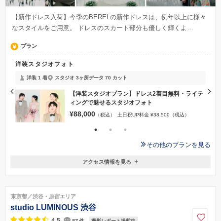
【新作ドレス入荷】今季のBERELの新作ドレスは、例年以上に様々
なスタイルをご用意。 ドレスのスカート部分も優しく輝くよ…
プラン
洋装スタジオフォト
洋装 1 着
スタジオ 3ヶ所
データ 70 カット
ー
【洋装スタジオプラン】ドレス2着目無料・ライテ
が
ィングで魅せるスタジオフォト
¥88,000
（税込）
土日祝UP料金 ¥38,500（税込）
その他のプランを見る
アクセス情報を見る
〒151-0051
東京都渋谷区千駄ヶ谷3-2-4 ミッテウメハラ3F
副都心線「北参道駅」 2番出口より3分、または、JR原宿駅 竹下口より
東京都／渋谷・原宿エリア
徒歩10分
studio LUMINOUS 渋谷
050-5482-9969
4.5
87
件
撮影レポート掲載中