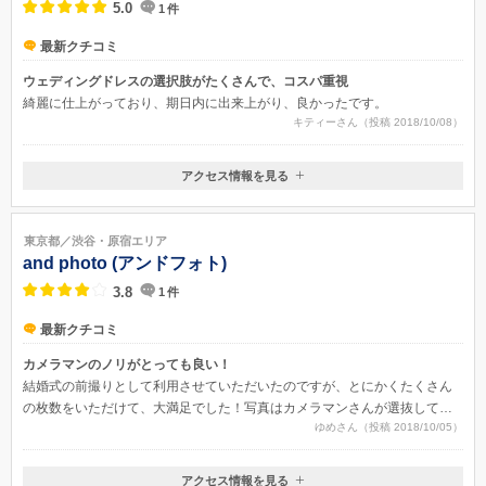
5.0
1
件
最新クチコミ
ウェディングドレスの選択肢がたくさんで、コスパ重視
綺麗に仕上がっており、期日内に出来上がり、良かったです。
キティーさん（投稿 2018/10/08）
アクセス情報を見る
〒150-0001
東京都渋谷区神宮前1-8-17
ＪＲ山手線原宿駅・東京メトロ千代田線、副都心線明治神宮前駅より徒
東京都／渋谷・原宿エリア
歩3分
and photo (アンドフォト)
3.8
1
件
最新クチコミ
カメラマンのノリがとっても良い！
結婚式の前撮りとして利用させていただいたのですが、とにかくたくさん
の枚数をいただけて、大満足でした！写真はカメラマンさんが選抜してく
ゆめさん（投稿 2018/10/05）
れたのですが、しっかり綺麗に写っているものばかりだったので、結婚式
当日の映像やウェルカムボードでどの写真を使用するかとても悩みまし
た。
アクセス情報を見る