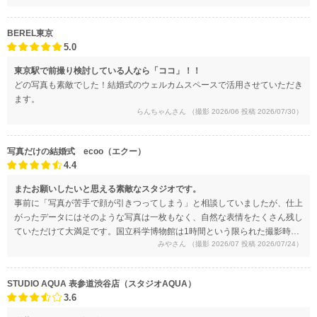
BEREL東京
5.0
東京駅で前撮り検討している人なら「ココ」！！
どの写真も素敵でした！結婚式のウェルカムスペースで活用させていただき
ます。
らんちゃんさん
（撮影 2026/06 投稿 2026/07/30）
写真だけの結婚式 ecoo（エクー）
4.4
またお願いしたいと思える素敵なスタジオです。
事前に「写真が苦手で顔が引きつってしまう」と相談していましたが、仕上
がったデータにはそのような写真は一枚もなく、自然な表情をたくさん残し
ていただけて大満足です。国立科学博物館は1時間という限られた撮影時間
みやさん
（撮影 2026/07 投稿 2026/07/24）
だったため、ポーズは細かく指定せずほぼお任せしましたが、どの写真もと
ても素敵に仕上げていただきました。
STUDIO AQUA 表参道渋谷店（スタジオAQUA）
3.6