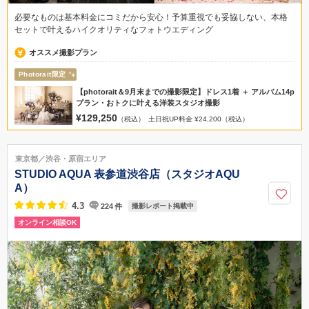
必要なものは基本料金にコミだから安心！予算重視でも妥協しない、本格
セットで叶えるハイクオリティなフォトウエディング
オススメ撮影プラン
Photorait限定
【photorait＆9月末までの撮影限定】ドレス1着 ＋ アルバム14p
プラン・おトクに叶える洋装スタジオ撮影
¥129,250
（税込）
土日祝UP料金 ¥24,200（税込）
東京都／渋谷・原宿エリア
STUDIO AQUA 表参道渋谷店（スタジオAQU
A）
4.3
224
件
撮影レポート掲載中
オンライン相談OK