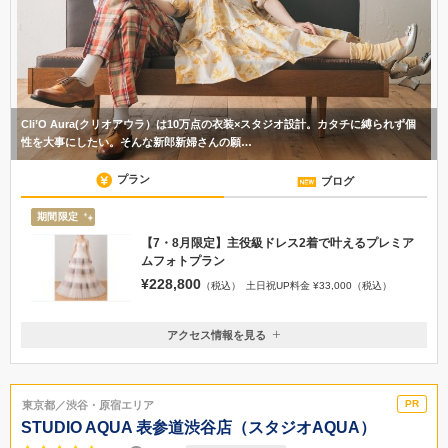
Cli’O Aura(クリオアウラ）は10万点の衣装×スタジオ設計。カタチに縛られず個
性を大事にしたい。そんな新郎新婦さんの願…
プラン
ブログ
期間限定
【7・8月限定】主役級ドレス2着で叶えるプレミア
ムフォトプラン
¥228,800
（税込）
土日祝UP料金 ¥33,000（税込）
アクセス情報を見る
〒150-0043
東京都渋谷区道玄坂1-16-5 大下ビル1F
渋谷駅/渋谷駅から徒歩5分
東京都／渋谷・原宿エリア
03-3770-1686
STUDIO AQUA 表参道渋谷店（スタジオAQUA）