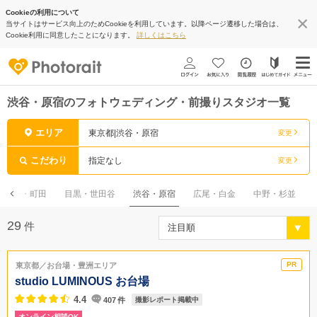
Cookieの利用について
当サイトはサービス向上のためCookieを利用しています。以降ページ遷移した場合は、
Cookie利用に同意したことになります。
詳しくはこちら
渋谷・原宿のフォトウェディング・前撮りスタジオ一覧
エリア
東京都|渋谷・原宿
変更
こだわり
指定なし
変更
八王子・町田
目黒・世田谷
渋谷・原宿
広尾・白金
中野・杉並
29
件
東京都／お台場・豊洲エリア
studio LUMINOUS お台場
4.4
407
件
撮影レポート掲載中
オンライン相談OK