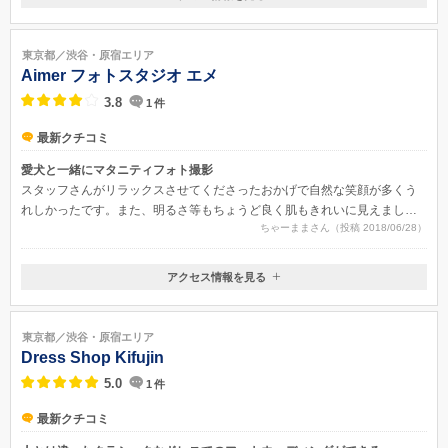
〒150-0043
東京都渋谷区道玄坂2-11-1 G-SQUARE 3Ｆ
JR渋谷駅より徒歩７分 京王井の頭線「渋谷」駅直通マークシティ「R
東京都／渋谷・原宿エリア
ESTAURANTS AVENUE 4F」出口から徒歩1分 横断歩道を渡り、1階がFa
Aimer フォトスタジオ エメ
mily MartのG-SQUAREビル
3.8
1
件
最新クチコミ
愛犬と一緒にマタニティフォト撮影
スタッフさんがリラックスさせてくださったおかげで自然な笑顔が多くう
れしかったです。また、明るさ等もちょうど良く肌もきれいに見えまし
ちゃーままさん（投稿 2018/06/28）
た。
アクセス情報を見る
〒151-0051
東京都渋谷区千駄ヶ谷3-13-22 第25宮庭マンション2F
東京都／渋谷・原宿エリア
Dress Shop Kifujin
5.0
1
件
最新クチコミ