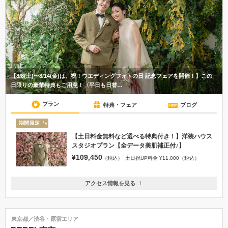
【8/8(土)〜8/14(金)は、祝！ウエディングフォトの日 記念フェアを開催！】この
日限りの豪華特典もご用意！〈平日も日替…
プラン
特典・フェア
ブログ
期間限定
【土日料金無料など選べる特典付き！】洋装ハウス
スタジオプラン【全データ美肌補正付♪】
¥109,450
（税込）
土日祝UP料金 ¥11,000（税込）
アクセス情報を見る
〒150-0002
東京都渋谷区渋谷1−7−7住友不動産青山通ビル12F
各線 「渋谷駅」ヒカリエ方面出口より徒歩5分＜青山通り沿い＞◇銀座
東京都／渋谷・原宿エリア
線・千代田線・半蔵門線「表参道駅」より徒歩10分