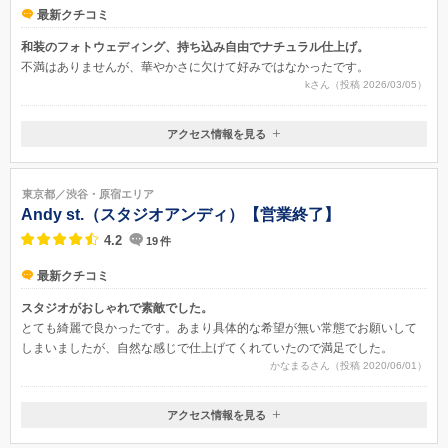
最新クチコミ
和装のフォトウェディング、持ち込み自由でナチュラル仕上げ。
不満はありませんが、華やかさに欠けて好みではなかったです。
kさん（投稿 2026/03/05）
アクセス情報を見る
〒150-0001
東京都渋谷区神宮前6丁目12-20 J6フロントビル3F
メトロ千代田線・副都心線【明治神宮前駅】7番出口 徒歩1分 JR
東京都／渋谷・原宿エリア
【原宿駅】徒歩5分
Andy st.（スタジオアンディ）【営業終了】
4.2
19
件
最新クチコミ
スタジオがおしゃれで素敵でした。
とても綺麗で良かったです。あまり具体的な希望が無い常態でお願いして
しまいましたが、自然な感じで仕上げてくれていたので満足でした。
かなまるさん（投稿 2020/06/01）
アクセス情報を見る
〒150-0001
東京都渋谷区神宮前3-25-12 フジビルディング原宿8F