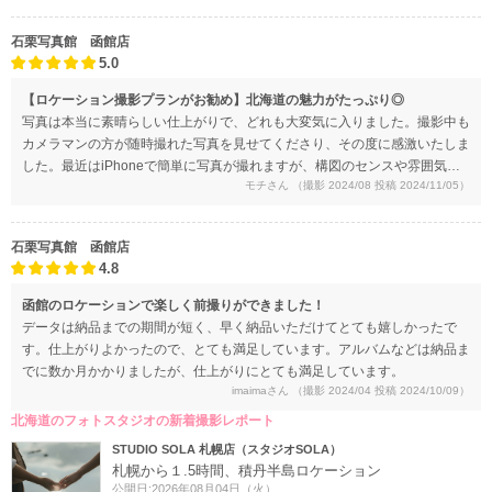
ができたので、すぐに見れたのが嬉しかったです。撮影した写真は、山頂か
らの景色・「函館山」と書いてあるモニュメントと一緒で観光を楽しんでい
石栗写真館 函館店
るようなもの、場所移動中に私と彼が話している自然なもの、後ろからヘア
5.0
セットと手のシルエットだけ撮る等たくさんのシーンがありました。いろん
なパターンを撮っていただいて満足しています。データの画質も綺麗で、結
【ロケーション撮影プランがお勧め】北海道の魅力がたっぷり◎
婚式の招待状やプロフィールムービーにもたくさん使用しました。撮影が終
写真は本当に素晴らしい仕上がりで、どれも大変気に入りました。撮影中も
わり、出来上がったデータを見たときにひとつだけ気になったことは、私が
カメラマンの方が随時撮れた写真を見せてくださり、その度に感激いたしま
細身だったので後ろと横から撮られると、背中側のドレスがブカブカで生地
した。最近はiPhoneで簡単に写真が撮れますが、構図のセンスや雰囲気の
が余っているのが写真で見て分かってしまうのが残念でした。正面からの写
モチさん
（撮影 2024/08 投稿 2024/11/05）
捉え方に関しては、やはりプロの方だと感心させられました。ポーズもたく
真は後ろをクリップで止めていたので問題なかったです。
さんご指導いただいたおかげで、どの写真も決まっていて、非常に満足して
います。
石栗写真館 函館店
4.8
函館のロケーションで楽しく前撮りができました！
データは納品までの期間が短く、早く納品いただけてとても嬉しかったで
す。仕上がりよかったので、とても満足しています。アルバムなどは納品ま
でに数か月かかりましたが、仕上がりにとても満足しています。
imaimaさん
（撮影 2024/04 投稿 2024/10/09）
北海道のフォトスタジオの新着撮影レポート
STUDIO SOLA 札幌店（スタジオSOLA）
札幌から１.5時間、積丹半島ロケーション
公開日:2026年08月04日（火）