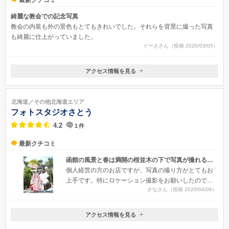
最新クチコミ
綺麗な教会での記念写真
教会の内装も外の景色もとてもきれいでした。それらを背景に撮った写真
も綺麗に仕上がっていました。
ぐーささん（投稿 2020/03/05）
アクセス情報を見る
〒040-0055
北海道函館市船見町8-21
車:函館聖マリア教会まで約12分／市電:5系統（函館駅前→函館どっく前
北海道／その他北海道エリア
行き）「大町」下車 徒歩約9分／路線バス:函館バス1系統（棒二森屋前→船
フォトスタジオさとう
見町行き）「公会堂前」下車 徒歩約8分／元町・ベイエリア周遊号（函館駅
4.2
1
件
→函館駅）:「元町公園前」下車 徒歩約7分
最新クチコミ
函館の風景と春は満開の桜並木の下で写真が撮れる写真館
個人経営の方のお店ですが、写真の撮り方がとてもお
上手です。特にロケーション撮影をお願いしたので、
さなさん（投稿 2020/04/06）
地元の方じゃないと分からないスポットやここからな
ら綺麗にとれる角度を熟知されていたので写真の出来
上がりは光の入り方から撮り方までとても満足のいく
アクセス情報を見る
〒041-0851
ような仕上がりにしていただけました。