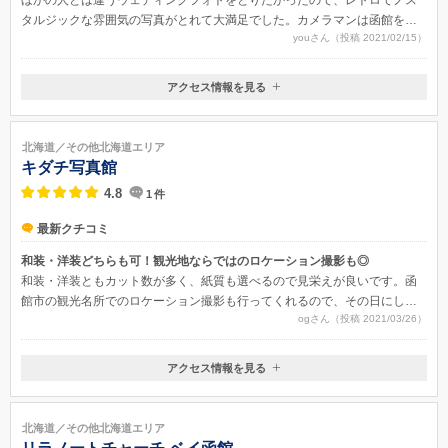
タルジックな雰囲気の写真がとれて大満足でした。カメラマンは函館を代
youさん（投稿 2021/02/15）
表する写真家のTさんで、安心してお願いできました。
アクセス情報を見る
〒040-0052
北海道函館市大町2-9
北海道／その他北海道エリア
キダチ写真館
4.8
1
件
最新クチコミ
和装・洋装どちらも可！観光地ならではのロケーション撮影も◎
和装・洋装ともカット数が多く、紙質も選べるので見栄えが良いです。函
館市の観光名所でのロケーション撮影も行ってくれるので、その日にしか
ogさん（投稿 2021/03/26）
撮ることのできない写真が残りました。
アクセス情報を見る
〒040-0043
北海道函館市宝来町10-13
北海道／その他北海道エリア