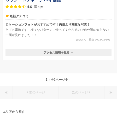
リラノートチャーチ ベイ函館
4.6
1
件
最新クチコミ
ロケーションフォトがおすすめです！肉眼より素敵な写真！
とても素敵です！様々なパターンで撮ってくださるので自分達の知らない
一面が見れました！！
まゆさん（投稿 2022/02/10）
アクセス情報を見る
〒040-0065
北海道函館市豊川町11-5
1（全1ページ中）
前のページ
次のページ
エリアから探す