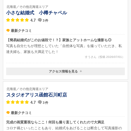
北海道／その他北海道エリア
小さな結婚式 小樽チャペル
4.7
3
件
最新クチコミ
【簡易結婚式がこのお値段で！？】家族とアットホームな撮影も◎
写真も自分たちが理想としていた「自然体な写真」を撮っていただき、私
達夫婦も、家族も大満足でした！
すうさん（投稿 2026/07/01）
アクセス情報を見る
〒047-0007
北海道小樽市港町5-4
JR函館本線小樽約800メートル
北海道／その他北海道エリア
スタジオアリス函館石川町店
4.7
3
件
最新クチコミ
完成の画質重視ならここ！何回も撮り直してくれたので大満足
コロナ禍といったこともあり、結婚式をあげることは断念して写真撮影の