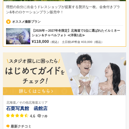
理想の自分に出会うドレスショップが提案する贅沢な一枚。会食付きプラ
ン&冬のロケーションプラン販売中！
オススメ撮影プラン
【2026年～2027年冬限定】北海道で1位に選ばれたイルミネー
ション＆チャペルフォト ≪洋装1点≫
¥118,000
（税込）
土日祝UP料金 ¥33,000（税込）
北海道／その他北海道エリア
石栗写真館 函館店
4.6
7
件
最新クチコミ