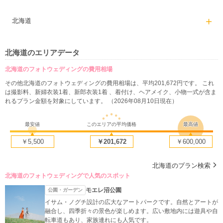
北海道
北海道のエリアデータ
北海道のフォトウェディングの費用相場
その他北海道のフォトウェディングの費用相場は、平均201,672円です。 これ
は撮影料、新婦衣装1着、新郎衣装1着 、着付け、ヘアメイク、小物一式が含ま
れるプラン金額を対象にしています。 （2026年08月10日現在）
最安値
このエリアの平均価格
最高値
￥5,500
￥201,672
￥600,000
北海道のプラン検索
北海道のフォトウェディングで人気のスポット
モエレ沼公園
公園・ガーデン
イサム・ノグチ設計の広大なアートパークです。自然とアートが
融合し、四季折々の景色が楽しめます。広い敷地内には遊具や自
転車道もあり、家族連れにも人気です。