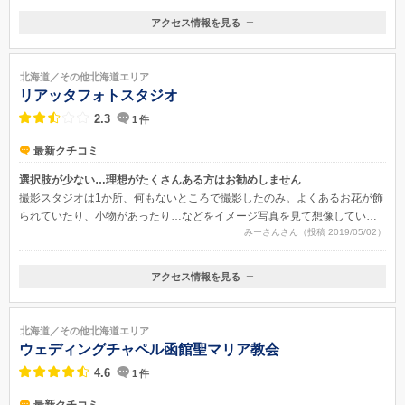
アクセス情報を見る
〒051-0011
北海道室蘭市中央町1-4-9
北海道／その他北海道エリア
リアッタフォトスタジオ
2.3
1
件
最新クチコミ
選択肢が少ない…理想がたくさんある方はお勧めしません
撮影スタジオは1か所、何もないところで撮影したのみ。よくあるお花が飾
られていたり、小物があったり…などをイメージ写真を見て想像していた
みーさんさん（投稿 2019/05/02）
ので正直とても残念でした。出来上がった写真の質自体はきれいに映って
いて良かったです。
アクセス情報を見る
〒053-0802
北海道苫小牧市弥生町２丁目３−１
北海道／その他北海道エリア
ウェディングチャペル函館聖マリア教会
4.6
1
件