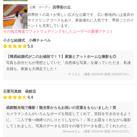
四季彩の丘
公園・ガーデン
四季折々の花々が美しい広大な公園です。広い敷地内には遊具や
サイクリングコースもあり、家族連れに人気です。季節ごとのイ
ベントも充実しています。
その他北海道でフォトウェディングをしたユーザーの新着クチコミ
小さな結婚式 小樽チャペル
5.0
【簡易結婚式がこのお値段で！？】家族とアットホームな撮影も◎
写真も自分たちが理想としていた「自然体な写真」を撮っていただき、私達
夫婦も、家族も大満足でした！
すうさん
（撮影 2026/06 投稿 2026/07/01）
石栗写真館 函館店
4.4
函館観光地で撮影！観光客からもお祝いの言葉をもらいました！笑
カメラマンさんがいろんなポーズを指定してくれて、笑顔を引き出せるよう
に、「二人で食べ物縛りのしりとりしながら！」等とお題をくれながら撮影
してくれました。写真のデータも当日その場でデータを渡してくれたのと、
Mi-waveさん
（撮影 2024/08 投稿 2024/11/22）
（画質はデータより落ちますが）マイページURLから閲覧とダウンロード