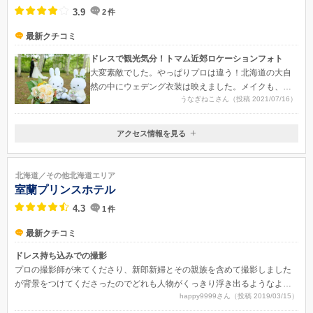
3.9
2
件
最新クチコミ
ドレスで観光気分！トマム近郊ロケーションフォト
大変素敵でした。やっぱりプロは違う！北海道の大自
然の中にウェデング衣装は映えました。メイクも、自
うなぎねこさん（投稿 2021/07/16）
分でするのと違ってやっぱり綺麗に仕上がって嬉しか
ったです。
アクセス情報を見る
〒079-2204
北海道勇払郡占冠村字中トマム
北海道／その他北海道エリア
室蘭プリンスホテル
4.3
1
件
最新クチコミ
ドレス持ち込みでの撮影
プロの撮影師が来てくださり、新郎新婦とその親族を含めて撮影しました
が背景をつけてくださったのでどれも人物がくっきり浮き出るようなよい
happy9999さん（投稿 2019/03/15）
仕上がりとなりました。