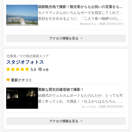
函館観光地で撮影！観光客からもお祝いの言葉をもらいました！笑
カメラマンさんがいろんなポーズを指定してくれて、
笑顔を引き出せるように、「二人で食べ物縛りのしり
Mi-waveさん（投稿 2024/11/22）
とりしながら！」等とお題をくれながら撮影してくれ
ました。写真のデータも当日その場でデータを渡して
くれたのと、（画質はデータより落ちますが）マイペ
アクセス情報を見る
〒040-0064
ージURLから閲覧とダウンロードができたので、すぐ
北海道函館市大手町13-12
に見れたのが嬉しかったです。撮影した写真は、山頂
からの景色・「函館山」と書いてあるモニュメントと
●ＪＲ：函館駅より 徒歩１０分 ●市電：市役所前駅より 徒歩２
北海道／その他北海道エリア
一緒で観光を楽しんでいるようなもの、場所移動中に
分
スタジオフォトス
私と彼が話している自然なもの、後ろからヘアセット
5.0
4
件
と手のシルエットだけ撮る等たくさんのシーンがあり
ました。いろんなパターンを撮っていただいて満足し
最新クチコミ
ています。データの画質も綺麗で、結婚式の招待状や
プロフィールムービーにもたくさん使用しました。撮
素敵な歴史的建造物で撮影！
影が終わり、出来上がったデータを見たときにひとつ
結婚式のウェルカムボードもたのんだが、とっても可
だけ気になったことは、私が細身だったので後ろと横
愛く作ってくれ、大満足！！仕上がりはもちろん、商
から撮られると、背中側のドレスがブカブカで生地が
なっつさん（投稿 2020/06/09）
品ひとつひとつが可愛くでドストライクでした！！
余っているのが写真で見て分かってしまうのが残念で
した。正面からの写真は後ろをクリップで止めていた
アクセス情報を見る
ので問題なかったです。
〒047-0024
北海道小樽市花園1-7-12