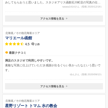
みしてもらおうと思いました。スタジオアリス函館石川町店の写真の仕上
tatata1414さん（投稿 2020/12/16）
がりはとても満足できるものでした。写真撮影に関しても一つの工程毎に
見せていただき、不満があると伝えたところ再度同じシチュエーションで
撮影をしてもらいました。結果シチュエーションが数箇所あった中の、2つ
アクセス情報を見る
再度の撮影をお願いしました。花束だったり背景に設置しているものま
〒041-0802
で、微調整をして再度写真を撮ってくれたので満足度は高いです。玄関に
北海道函館市石川町５２−１５ サントルマルヤマ2Fトイザらス函館店内
その写真を飾って記念としています。
北海道／その他北海道エリア
マリエール函館
4.5
2
件
最新クチコミ
満足のスタジオで利用しやすいです。
素敵な写真に仕上げていただき感謝が出るぐらい良かったなという思いで
す。
ゆんさん（投稿 2020/09/13）
アクセス情報を見る
〒040-0015
北海道函館市梁川町2-8
北海道／その他北海道エリア
星野リゾート トマム 水の教会