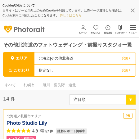
Cookieの利用について
当サイトはサービス向上のためCookieを利用しています。以降ページ遷移した場合は、
Cookie利用に同意したことになります。
詳しくはこちら
その他北海道のフォトウェディング・前撮りスタジオ一覧
エリア
北海道|その他北海道
変更
こだわり
指定なし
変更
すべて
札幌市
旭川・富良野・道北
14
件
北海道／札幌市エリア
Photo Studio Lily
4.9
57
件
撮影レポート掲載中
オンライン相談OK