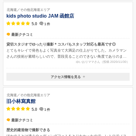
北海道函館市本通2丁目33-33
北海道／その他北海道エリア
kids photo studio JAM 函館店
5.0
1
件
最新クチコミ
貸切スタジオでゆったり撮影＊コスパもスタッフ対応も最高です◎
とてもキレイで発色もよく写真全て大満足の仕上がりでした。カメラマン
さんの技術が素晴らしいので、普段見ることのできない角度でありのまま
ゆいおりママさん（投稿 2020/11/30）
の姿を撮影してもらうことができ、素敵な思い出を作っていただくことが
できました。
アクセス情報を見る
〒040-0064
北海道函館市大手町13-12
北海道／その他北海道エリア
旧小林寫真館
5.0
1
件
最新クチコミ
歴史的建造物で撮影できる
ほかの人とは違うウェディングフォトをとりたかったので、レトロでノス