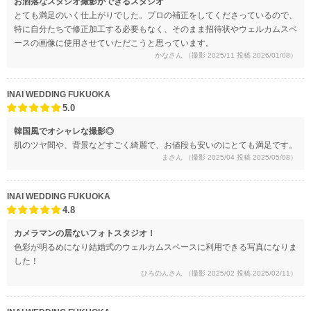
お洒落なスタジオ撮影ができるスタジオ
とても満足のいく仕上がりでした。プロの補正をしてくださっているので、
特に自分たちで修正加工する必要もなく、そのまま招待状やウェルカムスペ
ースの画像に使用させていただこうと思っています。
かなさん
（撮影 2025/11 投稿 2026/01/08）
INAI WEDDING FUKUOKA
5.0
韓国風でオシャレな撮影◎
肌のツヤ間や、背景などすごく綺麗で、お値段も安いのにとても満足です。
まさん
（撮影 2025/04 投稿 2025/05/08）
INAI WEDDING FUKUOKA
4.8
カメラマンの居ないフォトスタジオ！
色彩が明るめになり結婚式のウェルカムスペースに利用できる写真になりま
した！
ひろのんさん
（撮影 2025/02 投稿 2025/02/11）