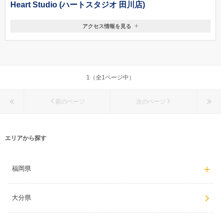
原」→「春日」バス停下車徒歩5分
Heart Studio (ハートスタジオ 田川店)
アクセス情報を見る
〒825-0011
福岡県田川市栄町3178-1(田川市役所前)
【田川伊田駅・田川後藤寺駅】より車で3分 【飯塚市】より車で30分
【嘉麻市】より車で25分 【行橋市】より車で35分 【直方市】より車で30
分 【小倉】より車で50分
1（全1ページ中）
前のページ
次のページ
エリアから探す
福岡県
大分県