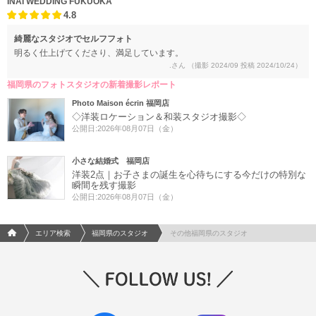
INAI WEDDING FUKUOKA
4.8
綺麗なスタジオでセルフフォト
明るく仕上げてくださり、満足しています。
.さん
（撮影 2024/09 投稿 2024/10/24）
福岡県のフォトスタジオの新着撮影レポート
Photo Maison écrin 福岡店
◇洋装ロケーション＆和装スタジオ撮影◇
公開日:2026年08月07日（金）
小さな結婚式 福岡店
洋装2点｜お子さまの誕生を心待ちにする今だけの特別な
瞬間を残す撮影
公開日:2026年08月07日（金）
フォトウエディング/結婚写真のPhotorait ホーム
エリア検索
福岡県のスタジオ
その他福岡県のスタジオ