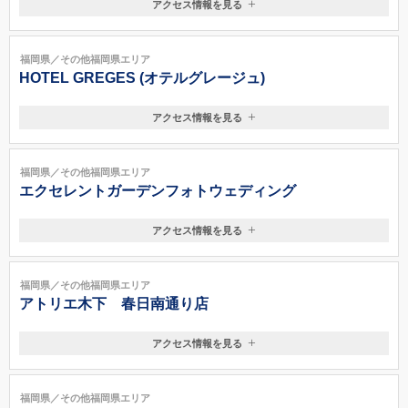
アクセス情報を見る
福岡県筑紫野市 針摺東 3-3-1 ゆめタウン筑紫野 2F
福岡県／その他福岡県エリア
HOTEL GREGES (オテルグレージュ)
アクセス情報を見る
〒811-3501
福岡県宗像市神湊600
ＪＲ鹿児島本線 東郷・赤間駅より15分
福岡県／その他福岡県エリア
エクセレントガーデンフォトウェディング
アクセス情報を見る
〒822-0002
福岡県直方市頓野4069-9
八幡ICより車で10分
福岡県／その他福岡県エリア
アトリエ木下 春日南通り店
アクセス情報を見る
〒816-0814
福岡県春日市春日3-74
JR鹿児島本線「大野城駅」下車徒歩15分 バス / 西鉄バス「西鉄春日
福岡県／その他福岡県エリア