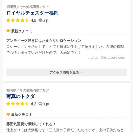
福岡県／その他福岡県エリア
ロイヤルチェスター福岡
4.5
3
件
最新クチコミ
アンティーク好きにはたまらないロケーション
ロケーションを活かして、とても綺麗に仕上げて頂きました。希望の構図
でも快く撮っていただけたので、大満足です！
しぃさん（投稿 2020/07/05）
アクセス情報を見る
〒816-0923
福岡県大野城市雑餉隈町3-3-15
福岡県／その他福岡県エリア
写真のトクダ
4.2
1
件
最新クチコミ
雰囲気重視で撮影してくれる！
仕上がりには大満足です！三人目の子供だったのですが、上の子供たちと