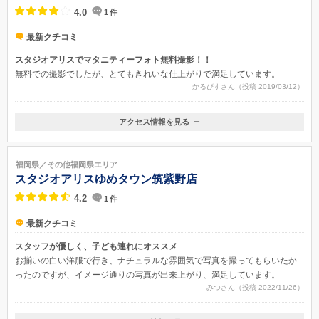
4.0
1
件
最新クチコミ
スタジオアリスでマタニティーフォト無料撮影！！
無料での撮影でしたが、とてもきれいな仕上がりで満足しています。
かるぴすさん（投稿 2019/03/12）
アクセス情報を見る
〒816-0814
福岡県春日市春日７丁目３
福岡県／その他福岡県エリア
スタジオアリスゆめタウン筑紫野店
4.2
1
件
最新クチコミ
スタッフが優しく、子ども連れにオススメ
お揃いの白い洋服で行き、ナチュラルな雰囲気で写真を撮ってもらいたか
ったのですが、イメージ通りの写真が出来上がり、満足しています。
みつさん（投稿 2022/11/26）