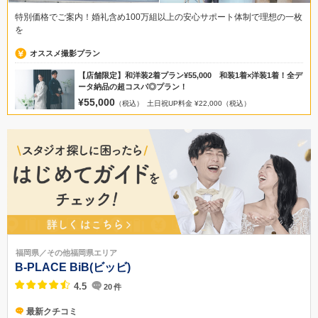
特別価格でご案内！婚礼含め100万組以上の安心サポート体制で理想の一枚
を
オススメ撮影プラン
【店舗限定】和洋装2着プラン¥55,000 和装1着×洋装1着！全デ
ータ納品の超コスパ◎プラン！
¥55,000
（税込）
土日祝UP料金 ¥22,000（税込）
福岡県／その他福岡県エリア
B-PLACE BiB(ビッビ)
4.5
20
件
最新クチコミ