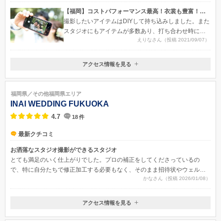
【福岡】コストパフォーマンス最高！衣裳も豊富！なスタジオ
撮影したいアイテムはDIYして持ち込みしました。また
スタジオにもアイテムが多数あり、打ち合わせ時に見
えりなさん（投稿 2021/09/07）
せてもらって使いたいものを当日持って来ていただき
ました。撮影したいポーズや写真の構造などは、撮影
依頼書を作成してお渡ししました。なので、撮りたか
アクセス情報を見る
〒811-0111
ったイメージの写真や使いたかったアイテム等、全て
福岡県糟屋郡新宮町三代 831-1
が理想通りに行きました。カメラマンさんを前にする
と顔が引きつるかな？と不安でしたが、私も彼もとて
福岡県／その他福岡県エリア
も自然な笑顔でいつもの素の感じの仕上がりになった
INAI WEDDING FUKUOKA
ので良かったです。
4.7
18
件
最新クチコミ
お洒落なスタジオ撮影ができるスタジオ
とても満足のいく仕上がりでした。プロの補正をしてくださっているの
で、特に自分たちで修正加工する必要もなく、そのまま招待状やウェルカ
かなさん（投稿 2026/01/08）
ムスペースの画像に使用させていただこうと思っています。
アクセス情報を見る
福岡県福津市宮司浜２丁目３５−２５ Evo Materia E号