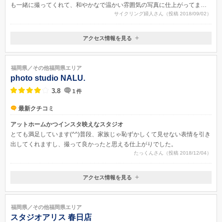
も一緒に撮ってくれて、和やかなで温かい雰囲気の写真に仕上がってまし
サイクリング婦人さん（投稿 2018/09/02）
た。大きくなったお腹に、子供たちが話しかけるような場面の写真や、赤
ちゃんの誕生をすごく楽しみにしてる雰囲気が伝わってくるような写真が
沢山で、何度見ても温かい気持ちになれる写真でした。カメラマンがその
アクセス情報を見る
時にイメージしたシチュエーションで撮ってくれたみたいですが。表情が
〒818-0056
ほんとに自然で、自分では撮れない表情を撮ってもらった気がします。
福岡県筑紫野市二日市北1丁目3-3
福岡県／その他福岡県エリア
photo studio NALU.
3.8
1
件
最新クチコミ
アットホームかつインスタ映えなスタジオ
とても満足しています(^^)普段、家族じゃ恥ずかしくて見せない表情を引き
出してくれますし、撮って良かったと思える仕上がりでした。
たっくんさん（投稿 2018/12/04）
アクセス情報を見る
〒820-0070
福岡県飯塚市堀池154-9
福岡県／その他福岡県エリア
スタジオアリス 春日店