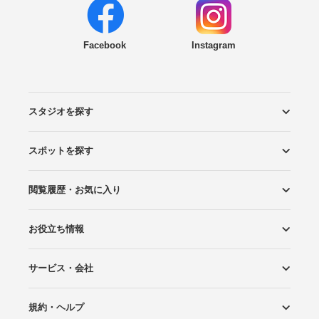
Facebook
Instagram
スタジオを探す
スポットを探す
エリアから探す
こだわりから探す
NEW PHOTO STYLE
プランから探す
フォトタイプ診断
フォトグラファーから探す
国内リゾートから探す
閲覧履歴・お気に入り
ロケーションから探す
スタジオから探す
お役立ち情報
閲覧スタジオ
お気に入り
サービス・会社
Wedding Photo マガジン
はじめてガイド
規約・ヘルプ
Photoraitとは
スタジオの掲載について
お問い合わせ
運営会社
サイトマップ