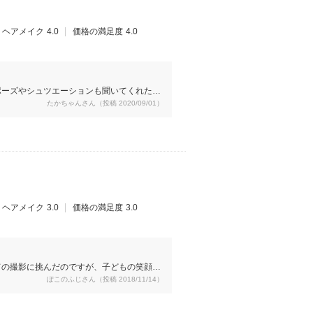
」と見せてあげられるのも楽しみです。
ヘアメイク
4.0
価格の満足度
4.0
ポーズやシュツエーションも聞いてくれたり
たかちゃんさん（投稿 2020/09/01）
ました。午後からの式だと明るい時と暗くな
ありました。こちらだと改めてフォトスダジ
金で、ハネムーンの時に現地のカメラマンさ
ているようで、チャペル入り口の扉は海外の
で撮った写真を見た友人から海外で撮ったみ
魅力的な空間でした。お花もたくさんありま
った写真はとても素敵でした。他にも階段が
界です。写真だけ撮るのに利用しても満足で
ヘアメイク
3.0
価格の満足度
3.0
すし、データで何百枚も貰えました。光の具
ての撮影に挑んだのですが、子どもの笑顔が
ぽこのふじさん（投稿 2018/11/14）
ものがあり、上の子が私たち夫婦の写真を撮
ないような表情で写ることができ、これはこ
く、くっきりはっきり！よりは若干やわらか