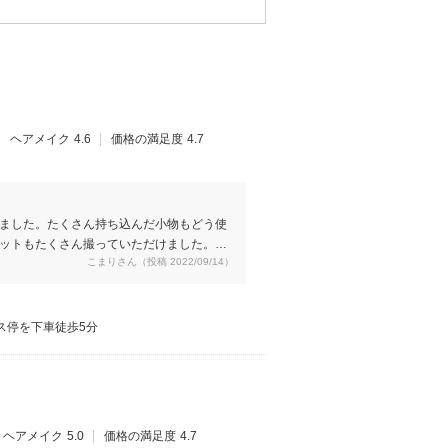
ヘアメイク
4.6
価格の満足度
4.7
ました。たくさん持ち込んだ小物もどう使
ットもたくさん撮っていただけました。数
こまりさん（投稿 2022/09/14）
す。この価格でこのクオリティは、華雅苑
ったのが残念です。子どもができたら七五
ス停を下車徒歩5分
ヘアメイク
5.0
価格の満足度
4.7