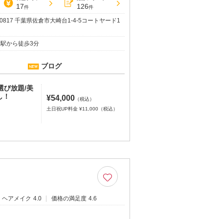
17
126
件
件
-0817 千葉県佐倉市大崎台1-4-5コートヤード1
倉駅から徒歩3分
ブログ
選び放題/美
し！
¥54,000
（税込）
土日祝UP料金 ¥11,000（税込）
ヘアメイク
4.0
価格の満足度
4.6