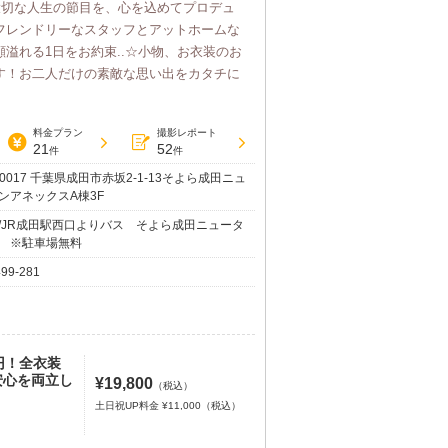
う大切な人生の節目を、心を込めてプロデュ
フレンドリーなスタッフとアットホームな
溢れる1日をお約束..☆小物、お衣装のお
す！お二人だけの素敵な思い出をカタチに
料金プラン
撮影レポート
21
52
件
件
-0017 千葉県成田市赤坂2-1-13そよら成田ニュ
ンアネックスA棟3F
/JR成田駅西口よりバス そよら成田ニュータ
 ※駐車場無料
499-281
円！全衣装
安心を両立し
¥19,800
（税込）
土日祝UP料金 ¥11,000（税込）