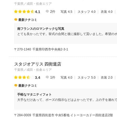
千葉県／成田・佐倉エリア
きくなった時に、「私のお腹にいたときはこんな感じだったんだよ～
4.1
2
件
写真
4.5
スタッフ
4.0
衣装
4.0
最新クチコミ
南フランスのロマンチックな写真
とても良かったです。挙式の合間と後に撮影して貰いました。希望の
カメラマンさんの指示もくれたり色々なバリエーションの写真が撮れ
ってからだとイルミネーションがある中で撮れたりととてもお得感が
〒270-1340
千葉県印西市中央南2-3-1
オにお願いしなくても式だけで満足できます。私はその分の浮いたお
んに依頼する事ができました。スダジオは南フランスをモデルに作っ
教会にあったものを取り寄せたビンテージのようです。後日、扉の前
スタジオアリス 四街道店
たいと言われてた程です。確かに館内はまるで海外のようで、とても
千葉県／成田・佐倉エリア
すし、大きな木があってその下にベンチがあるのですが、その下で撮
あったり、噴水があったり敷地に足を踏み入れた瞬間から本当に別世
3.4
1
件
写真
4.0
スタッフ
5.0
衣装
2.0
きると思います。撮った写真はフォトブックにするサービスもありま
最新クチコミ
合もとても素敵な写真ばかりでした。
手軽なマタニティフォト
大手なだけあって、ポーズの指示などはよかったです。上の子を連れ
自然でとても嬉しくなりました。また、キッズカメラマン体験という
る体験をさせていただきました。こちらはカメラマンさん相手では出
〒284-0009
千葉県四街道市 中央5番地 イトーヨーカドー四街道店2階
れで良い写真ができたなと感じました。写真の色合いは全体的に明る