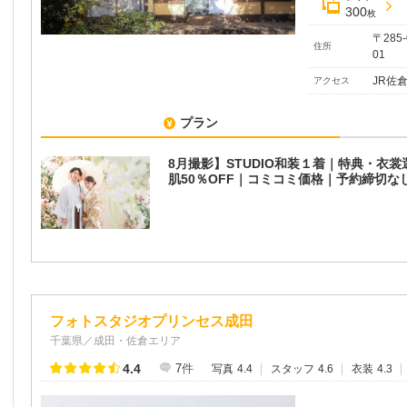
300
枚
〒285
住所
01
JR佐
アクセス
プラン
8月撮影】STUDIO和装１着｜特典・衣裳
肌50％OFF｜コミコミ価格｜予約締切な
フォトスタジオプリンセス成田
千葉県／成田・佐倉エリア
4.4
7
件
写真
4.4
スタッフ
4.6
衣装
4.3