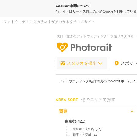
Cookieの利用について
当サイトはサービス向上のためCookieを利用してい
フォトウエディングの決め手が見つかるクチコミサイト
成田・佐倉のフォトウェディング・前撮りスタジオ
-フォトウエデ
スタジオを探す
スポッ
フォトウエディング/結婚写真のPhotorait ホーム
他のエリアで探す
AREA SORT
関東
東京都
(421)
東京駅・丸の内
(27)
銀座・有楽町
(32)