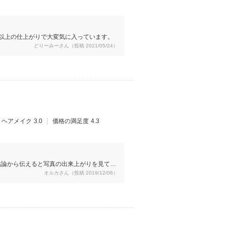
以上の仕上がりで大変気に入っています。
どりーみーさん（投稿 2021/05/24）
ヘアメイク
3.0
価格の満足度
4.3
結論から伝えると写真の出来上がりを見て、
オルカさん（投稿 2019/12/06）
真を撮るのは気恥ずかしく難しかったの
っていたものが、写真という形でちゃんと残
時には、「しっかりとお腹を見てしまうので
掛けられました。写真の出来上がりを見て、
表情のカットとなっていて、自分で撮ったら
っていただきました。いつか、赤ちゃんが大