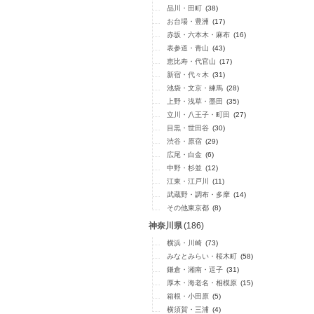
品川・田町
(38)
お台場・豊洲
(17)
赤坂・六本木・麻布
(16)
表参道・青山
(43)
恵比寿・代官山
(17)
新宿・代々木
(31)
池袋・文京・練馬
(28)
上野・浅草・墨田
(35)
立川・八王子・町田
(27)
目黒・世田谷
(30)
渋谷・原宿
(29)
広尾・白金
(6)
中野・杉並
(12)
江東・江戸川
(11)
武蔵野・調布・多摩
(14)
その他東京都
(8)
神奈川県
(186)
横浜・川崎
(73)
みなとみらい・桜木町
(58)
鎌倉・湘南・逗子
(31)
厚木・海老名・相模原
(15)
箱根・小田原
(5)
横須賀・三浦
(4)