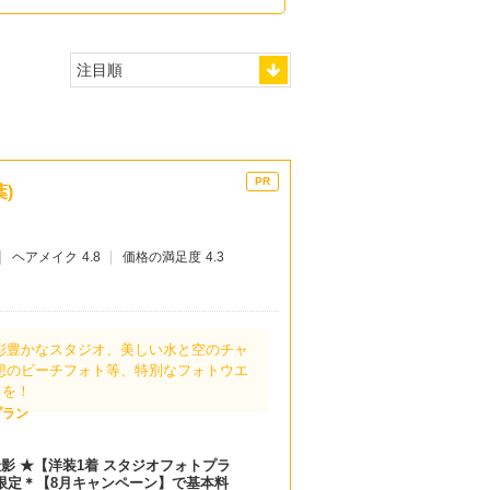
葉)
ヘアメイク
4.8
価格の満足度
4.3
彩豊かなスタジオ、美しい水と空のチャ
想のビーチフォト等、特別なフォトウエ
りを！
プラン
撮影 ★【洋装1着 スタジオフォトプラ
組限定＊【8月キャンペーン】で基本料