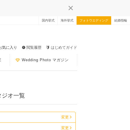
国内挙式
海外挙式
フォトウエディング
結婚指輪
お気に入り
閲覧履歴
はじめてガイド
E
Wedding Photo マガジン
タジオ一覧
変更
変更