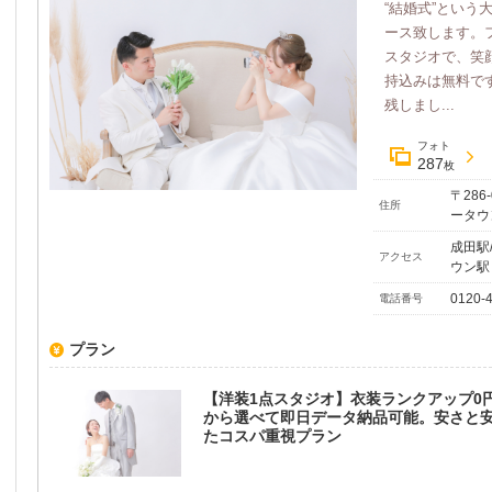
“結婚式”とい
ース致します。
スタジオで、笑顔
持込みは無料で
残しまし...
フォト
287
枚
〒286
住所
ータウ
成田駅
アクセス
ウン駅
0120-
電話番号
プラン
【洋装1点スタジオ】衣装ランクアップ0
から選べて即日データ納品可能。安さと
たコスパ重視プラン