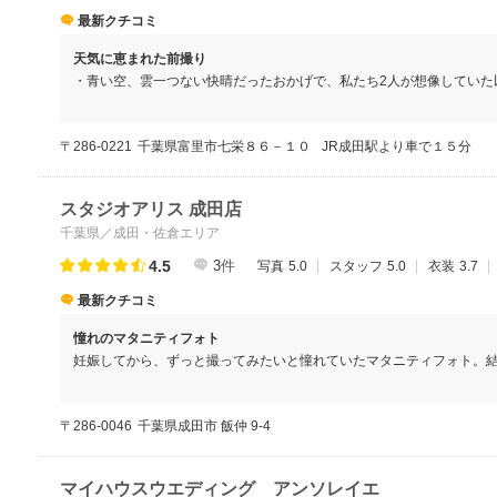
最新クチコミ
天気に恵まれた前撮り
・青い空、雲一つない快晴だったおかげで、私たち2人が想像していた
〒286-0221
千葉県富里市七栄８６－１０
JR成田駅より車で１５分
スタジオアリス 成田店
千葉県／成田・佐倉エリア
4.5
3
件
写真
5.0
スタッフ
5.0
衣装
3.7
最新クチコミ
憧れのマタニティフォト
妊娠してから、ずっと撮ってみたいと憧れていたマタニティフォト。
大満足しました。自分なりに撮ろうとするとなかなかお腹を見せた写
で・・・。しっかりとお腹を見せてマタニティの今しか撮れないと思
〒286-0046
千葉県成田市 飯仲 9-4
せたことに大満足です。また、お腹のほうへ視線をおくったカットの
はなく、お腹よりも少し上を見るような感じでお願いします」と声を
お腹のほうを見ているのだけど、目がつぶれすぎていない、柔らかい
マイハウスウエディング アンソレイエ
こうはならなかったんだろうな、なるほど～と思える素敵な写真も撮