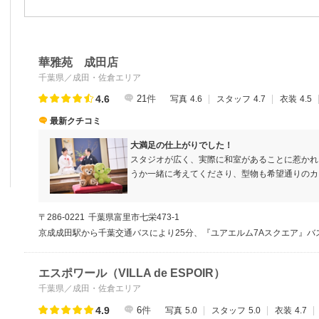
華雅苑 成田店
千葉県／成田・佐倉エリア
4.6
21
件
写真
4.6
スタッフ
4.7
衣装
4.5
最新クチコミ
大満足の仕上がりでした！
スタジオが広く、実際に和室があることに惹かれ
うか一緒に考えてくださり、型物も希望通りのカ
カットですが外撮影できたのもとても良かったで
成田店さんしかできないのでは…？閉店してしま
三とかでお願いしたかったです。
〒286-0221
千葉県富里市七栄473-1
京成成田駅から千葉交通バスにより25分、『ユアエルム7Aスクエア』バ
エスポワール（VILLA de ESPOIR）
千葉県／成田・佐倉エリア
4.9
6
件
写真
5.0
スタッフ
5.0
衣装
4.7