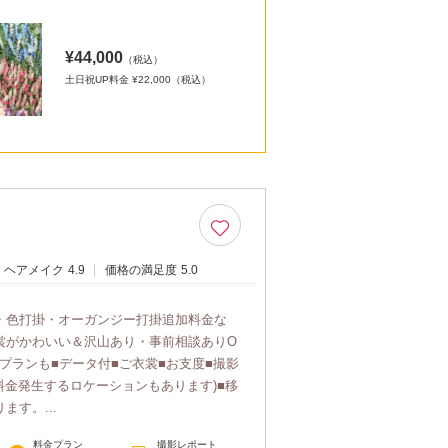
¥44,000
（税込）
土日祝UP料金 ¥22,000（税込）
ヘアメイク
4.9
価格の満足度
5.0
・色打掛・オーガンジー打掛追加料金な
裳がかわいい＆沢山あり・事前相談ありO
のプランも■データ付■ご衣裳■お支度■撮影
料金発生するロケーションもあります)■移
ます。...
料金プラン
撮影レポート