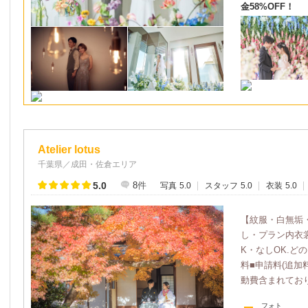
金58%OFF！
Atelier lotus
千葉県／成田・佐倉エリア
5.0
8
件
写真
5.0
スタッフ
5.0
衣装
5.0
【紋服・白無垢
し・プラン内衣
K・なしOK.ど
料■申請料(追加
動費含まれており
フォト