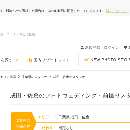
ます。以降ページ遷移した場合は、Cookie利用に同意したことになります。
詳しくはこちら
一覧｜口コミ・料金で比較
ィングの決め手が見つかるクチコミサイト-Photorait
新規登録・ログイン
トを探す
国内リゾートフォト
NEW PHOTO STYL
エリア検索
千葉県のスタジオ
成田・佐倉のスタジオ
成田・佐倉のフォトウェディング・前撮りス
エリア
:
千葉県|成田・佐倉
選択中の
検索条件
こだわり
:
指定なし