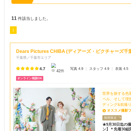
11
件該当しました。
1
Dears Pictures CHIBA (ディアーズ・ピクチャーズ千
千葉県／千葉市エリア
4.7
写真
4.9
スタッフ
4.9
衣装
4.5
42
件
オンライン相談OK
世界を旅する色
ペル、そして理
ディング&前撮
オススメ撮影
期間限定
★9月30日迄の
ン】＊先着30