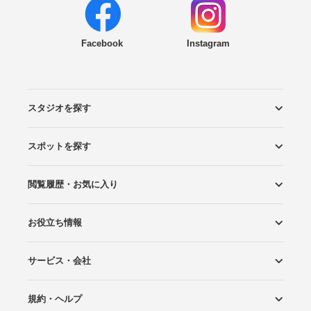
Facebook
Instagram
スタジオを探す
スポットを探す
エリアから探す
こだわりから探す
NEW PHOTO STYLE
プランから探す
フォトタイプ診断
フォトグラファーから探す
国内リゾートから探す
閲覧履歴・お気に入り
ロケーションから探す
スタジオから探す
お役立ち情報
閲覧スタジオ
お気に入り
サービス・会社
Wedding Photo マガジン
はじめてガイド
規約・ヘルプ
Photoraitとは
スタジオの掲載について
お問い合わせ
運営会社
サイトマップ