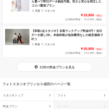
ら選べて即日データ納品可能。安さと安心を両立した
コスパ重視プラン
洋装
スタジオ
￥19,800
（税込）
土日祝UP料金： ￥11,000
（税込）
【和装1点スタジオ】衣装ランクアップ料金0円！当日
データ渡しOK。本格和装が追加費用なしの格安価格で
叶う
和装
スタジオ
￥30,800
（税込）
土日祝UP料金： ￥11,000
（税込）
21件の料金プランを見る
フォトスタジオプリンセス成田のページ一覧
スタジオトップ
フォト
料金プラン
ムービー