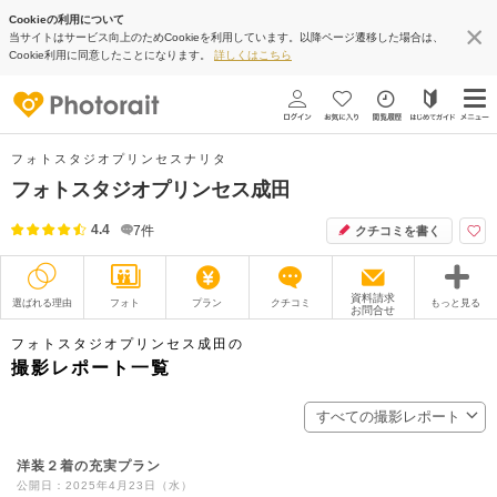
Cookieの利用について
当サイトはサービス向上のためCookieを利用しています。以降ページ遷移した場合は、
Cookie利用に同意したことになります。
詳しくはこちら
フォトスタジオプリンセスナリタ
フォトスタジオプリンセス成田
4.4
7
件
クチコミを書く
資料請求
選ばれる理由
フォト
プラン
クチコミ
もっと見る
お問合せ
撮影レポート
フォトグラファー
フォトスタジオプリンセス成田の
撮影レポート一覧
衣装
ムービー
すべての撮影レポート
オプション
ブログ
洋装２着の充実プラン
アクセス/TEL
スタジオトップ
公開日：2025年4月23日（水）