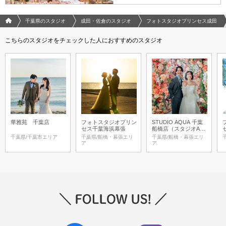
フォトウエディング/結婚写真のPhotorait ホーム
千葉県のスタジオ
成田・佐倉のスタジオ
フォトスタジオプリンセス成田
こちらのスタジオをチェックした人におすすめのスタジオ
華雅苑 千葉店
フォトスタジオプリン
STUDIO AQUA 千葉
セス千葉海浜幕張
船橋店（スタジオAQ
UA）
千葉県/千葉市エリア
千葉県/船橋・幕張エリ
千葉県/船橋・幕張エリ
ア
ア