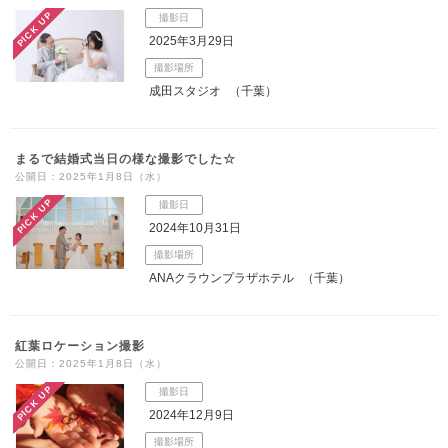
PICK UP
撮影日
こだわりポイント
2025年3月29日
撮影場所
成田スタジオ
（千葉）
まるで結婚式当日の様な撮影でした☆
公開日：2025年1月8日（水）
神社・寺院での撮影
3万円以下のプラン
PICK UP
撮影日
2024年10月31日
撮影場所
ANAクラウンプラザホテル
（千葉）
紅葉ロケーション撮影
衣装追加無料
スタジオでの撮影
公開日：2025年1月8日（水）
PICK UP
撮影日
マタニティフォト
家族・友人と撮影
撮影前の打ち合わせ
2024年12月9日
豊富なドレス
ソロウエディング
チャペルでの撮影
子供用の衣装
エンゲージフォト
撮影場所