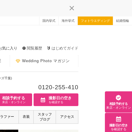
国内挙式
海外挙式
フォトウエディング
結婚指輪
お気に入り
閲覧履歴
はじめてガイド
E
Wedding Photo マガジン
ャーズ千葉)
0120-255-410
相談予約する
撮影日の空き
来店・オンライン
を確認する
相談予約する
来店・オンライン
スタッフ
ラファー
衣装
アクセス
ブログ
撮影日の空き
を確認する