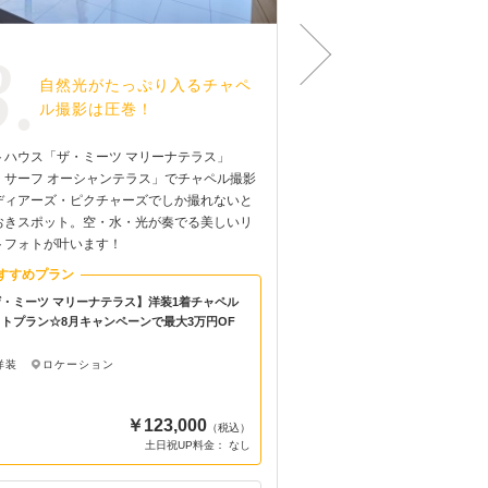
3.
4.
自然光がたっぷり入るチャペ
愛犬・愛猫
ル撮影は圧巻！
ウェディン
トハウス「ザ・ミーツ マリーナテラス」
おふたりの晴れ姿を、大切
・サーフ オーシャンテラス」でチャペル撮影
い。そんな想いを叶えるべ
ディアーズ・ピクチャーズでしか撮れないと
ッフがお待ちしております
おきスポット。空・水・光が奏でる美しいリ
気軽にご相談ください！
トフォトが叶います！
すすめプラン
おすすめプラン
・ミーツ マリーナテラス】洋装1着チャペル
★ペットと一緒に★【洋装1
トプラン☆8月キャンペーンで最大3万円OF
ラン】【8月キャンペーン】9
本料金58%OFF！
洋装
ロケーション
洋装
スタジオ
￥123,000
（税込）
土日祝UP料金： なし
土日祝UP料金