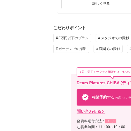
詳しく見る
詳しく見る
こだわりポイント
3万円以下のプラン
スタジオでの撮影
ガーデンでの撮影
庭園での撮影
1分で完了！サクッと相談だけでもOK
Dears Pictures CH
相談予約する
来店・オンラ
問い合わせる
資料送付方法：
メール
営業時間：11：00～19：00