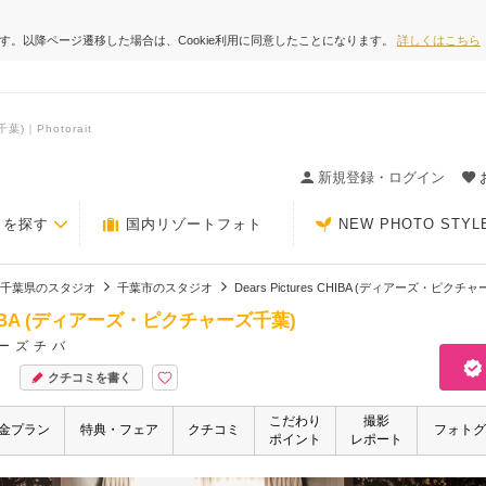
ます。以降ページ遷移した場合は、Cookie利用に同意したことになります。
詳しくはこちら
葉)｜Photorait
ィングの決め手が見つかるクチコミサイト-Photorait
新規登録・ログイン
トを探す
国内リゾートフォト
NEW PHOTO STYL
千葉県のスタジオ
千葉市のスタジオ
Dears Pictures CHIBA (ディアーズ・ピクチ
s CHIBA (ディアーズ・ピクチャーズ千葉)
ーズチバ
クチコミを書く
こだわり
撮影
金プラン
特典・フェア
クチコミ
フォトグ
ポイント
レポート