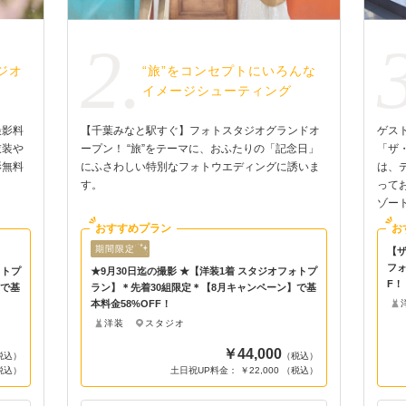
2.
ジオ
“旅”をコンセプトにいろんな
イメージシューティング
撮影料
【千葉みなと駅すぐ】フォトスタジオグランドオ
ゲス
衣装や
ープン！ “旅”をテーマに、おふたりの「記念日」
「ザ
影無料
にふさわしい特別なフォトウエディングに誘いま
は、
す。
って
ゾー
おすすめプラン
お
期間限定
【ザ
フォ
ォトプ
★9月30日迄の撮影 ★【洋装1着 スタジオフォトプ
F！
】で基
ラン】＊先着30組限定＊【8月キャンペーン】で基
本料金58%OFF！
洋装
スタジオ
￥44,000
税込）
（税込）
（税込）
土日祝UP料金： ￥22,000 （税込）