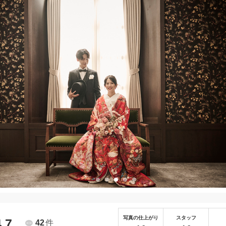
写真の仕上がり
スタッフ
4.7
42
件