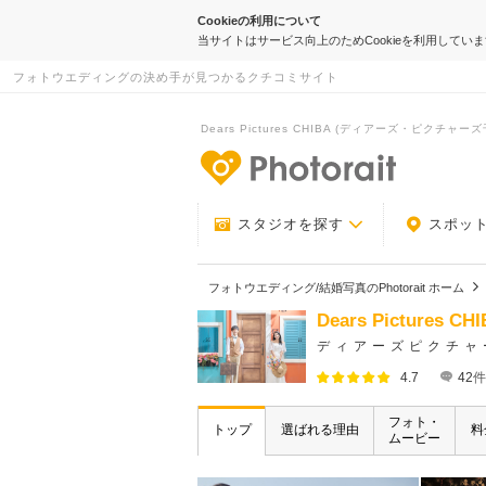
Cookieの利用について
当サイトはサービス向上のためCookieを利用してい
フォトウエディングの決め手が見つかるクチコミサイト
Dears Pictures CHIBA (ディアーズ・ピクチャーズ千
-フォトウエデ
スタジオを探す
スポッ
フォトウエディング/結婚写真のPhotorait ホーム
Dears Picture
ディアーズピクチャ
4.7
42
件
フォト・
トップ
選ばれる理由
料
ムービー