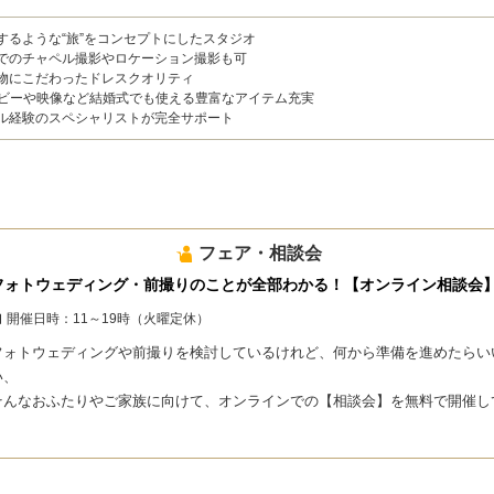
するような“旅”をコンセプトにしたスタジオ
でのチャペル撮影やロケーション撮影も可
物にこだわったドレスクオリティ
ービーや映像など結婚式でも使える豊富なアイテム充実
ル経験のスペシャリストが完全サポート
フェア・相談会
フォトウェディング・前撮りのことが全部わかる！【オンライン相談会
開催日時：
11～19時（火曜定休）
フォトウェディングや前撮りを検討しているけれど、何から準備を進めたらい
い、
そんなおふたりやご家族に向けて、オンラインでの【相談会】を無料で開催して