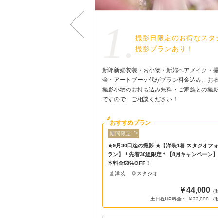
1.
衣装・衣装小物は持ち
撮影日限定のお得なスタ
込み料0円！
撮影プランあり！
ー、撮影アイテムなどのお持
新郎新婦衣装・お小物・新婦ヘアメイク・
りません。お気に入りのもの
金・アートブーケ代がプラン料金込み。お
りらしさを演出！ ※一部プ
撮影小物のお持ち込み無料・ご家族との撮
可】となります。事前にお問
ですので、ご相談ください！
おすすめプラン
期間限定
★【洋装1着 スタジオフォトプ
★9月30日迄の撮影 ★【洋装1着 スタジオフ
定＊【8月キャンペーン】で基
ラン】＊先着30組限定＊【8月キャンペーン
本料金58%OFF！
洋装
スタジオ
￥44,000
￥44,000
（税込）
（
祝UP料金： ￥22,000 （税込）
土日祝UP料金： ￥22,000 