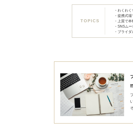
・わくわく
・提携式場
TOPICS
・上質で本
・SNSム
・ブライダ