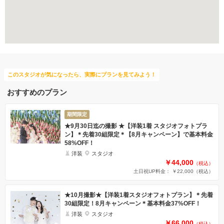
庭園での撮影
家族・友人と撮影
マタニティ用ドレス
持ち込み衣装
このスタジオが気になったら、実際にプランを見てみよう！
おすすめのプラン
期間限定
★9月30日迄の撮影 ★【洋装1着 スタジオフォトプラ
ン】＊先着30組限定＊【8月キャンペーン】で基本料金
58%OFF！
洋装
スタジオ
￥44,000
（税込）
土日祝UP料金： ￥22,000
（税込）
★10月撮影★【洋装1着スタジオフォトプラン】＊先着
30組限定！8月キャンペーン＊基本料金37%OFF！
洋装
スタジオ
￥66,000
（税込）