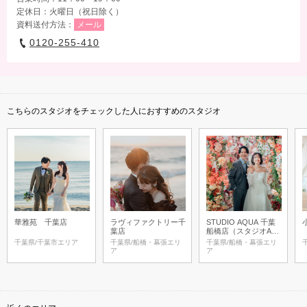
定休日：火曜日（祝日除く）
資料送付方法：
メール
0120-255-410
こちらのスタジオをチェックした人におすすめのスタジオ
華雅苑 千葉店
ラヴィファクトリー千
STUDIO AQUA 千葉
葉店
船橋店（スタジオAQ
UA）
千葉県/千葉市エリア
千葉県/船橋・幕張エリ
千葉県/船橋・幕張エリ
ア
ア