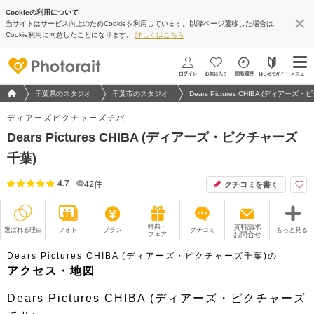
Cookieの利用について
当サイトはサービス向上のためCookieを利用しています。以降ページ遷移した場合は、
地図アプリで見る
Cookie利用に同意したことになります。
詳しくはこちら
フォトウエディング/結婚写真のPhotorait ホーム
千葉県のスタジオ
千葉市のスタジオ
Dears Pictures CHIBA (ディアー
ディアーズピクチャーズチバ
Dears Pictures CHIBA (ディアーズ・ピクチャーズ
千葉)
4.7
42
件
クチコミを書く
特典・
資料請求
選ばれる理由
フォト
プラン
クチコミ
もっと見る
フェア
お問合せ
撮影レポート
フォトグラファー
Dears Pictures CHIBA (ディアーズ・ピクチャーズ千葉)の
アクセス・地図
衣装
ムービー
Dears Pictures CHIBA (ディアーズ・ピクチャーズ
オプション
ブログ