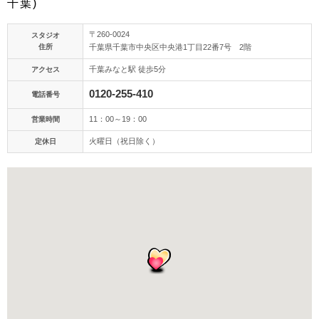
千葉)
アクセス/TEL
スタジオトップ
〒260-0024
スタジオ
住所
千葉県千葉市中央区中央港1丁目22番7号 2階
こだわりポイント
千葉みなと駅 徒歩5分
アクセス
0120-255-410
電話番号
11：00～19：00
営業時間
火曜日（祝日除く）
定休日
3万円以下のプラン
スタジオでの撮影
チャペルでの撮影
ペットと撮影
海での撮影
衣装の試着
結婚式場での撮影
ガーデンでの撮影