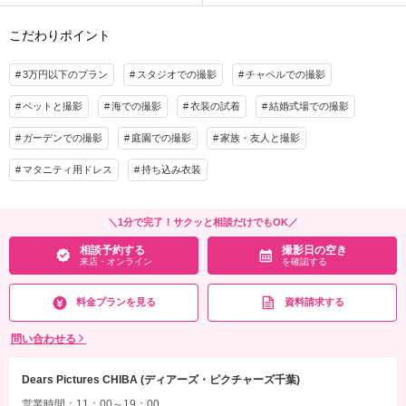
こだわりポイント
3万円以下のプラン
スタジオでの撮影
チャペルでの撮影
ペットと撮影
海での撮影
衣装の試着
結婚式場での撮影
ガーデンでの撮影
庭園での撮影
家族・友人と撮影
マタニティ用ドレス
持ち込み衣装
＼1分で完了！サクッと相談だけでもOK／
相談予約する
撮影日の空き
来店・オンライン
を確認する
料金プランを見る
資料請求する
問い合わせる
Dears Pictures CHIBA (ディアーズ・ピクチャーズ千葉)
営業時間：11：00～19：00