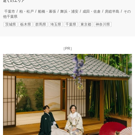
近くのエリア
千葉市
柏・松戸
船橋・幕張
舞浜・浦安
成田・佐倉
房総半島
その
他千葉県
茨城県
栃木県
群馬県
埼玉県
千葉県
東京都
神奈川県
［PR］