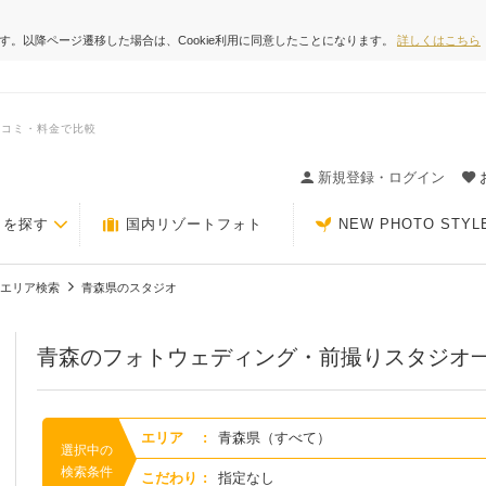
ます。以降ページ遷移した場合は、Cookie利用に同意したことになります。
詳しくはこちら
口コミ・料金で比較
ィングの決め手が見つかるクチコミサイト-Photorait
新規登録・ログイン
トを探す
国内リゾートフォト
NEW PHOTO STYL
エリア検索
青森県のスタジオ
青森のフォトウェディング・前撮りスタジオ
エリア
:
青森県（すべて）
選択中の
検索条件
こだわり
:
指定なし