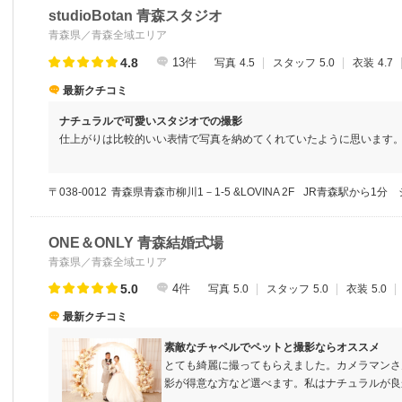
studioBotan 青森スタジオ
青森県／青森全域エリア
4.8
13
件
写真
4.5
スタッフ
5.0
衣装
4.7
最新クチコミ
ナチュラルで可愛いスタジオでの撮影
仕上がりは比較的いい表情で写真を納めてくれていたように思います
わないな〜と思うものもあったりしましたが他にいいものがなかった
がデータを見て好きな場所に写真を配置できるシステムでしたので、
〒038-0012
青森県青森市柳川1－1-5 &LOVINA 2F
JR青森駅から1分
かったです
ONE＆ONLY 青森結婚式場
青森県／青森全域エリア
5.0
4
件
写真
5.0
スタッフ
5.0
衣装
5.0
最新クチコミ
素敵なチャペルでペットと撮影ならオススメ
とても綺麗に撮ってもらえました。カメラマンさ
影が得意な方など選べます。私はナチュラルが良
です。また規定数よりもだいぶ多めに写真をサー