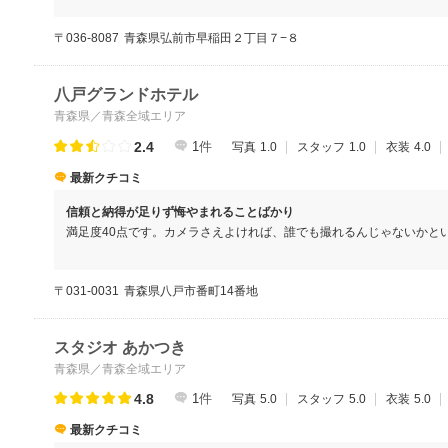
って下さいました。
〒036-8087
青森県弘前市早稲田２丁目７−８
八戸グランドホテル
青森県／青森全域エリア
2.4
1
件
写真
1.0
スタッフ
1.0
衣装
4.0
最新クチコミ
信頼と納得が足りず悔やまれることばかり
満足度40点です。カメラさえよければ、誰でも撮れるんじゃないかと
メージ以下でガッカリです。
〒031-0031
青森県八戸市番町14番地
スタジオ あかつき
青森県／青森全域エリア
4.8
1
件
写真
5.0
スタッフ
5.0
衣装
5.0
最新クチコミ