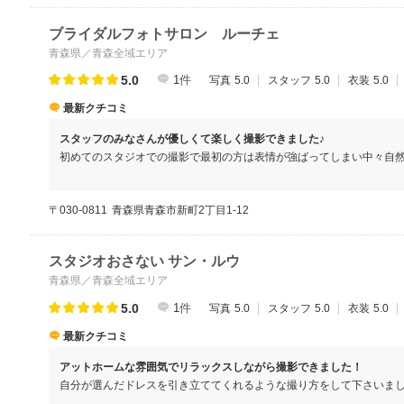
ブライダルフォトサロン ルーチェ
青森県／青森全域エリア
5.0
1
件
写真
5.0
スタッフ
5.0
衣装
5.0
最新クチコミ
スタッフのみなさんが優しくて楽しく撮影できました♪
初めてのスタジオでの撮影で最初の方は表情が強ばってしまい中々自
ラマンの女性の方が自然な会話で笑わせてくれたので段々と緊張もほ
た。仕上がりの写真は自然な表情でどれも素敵な写真ばかりでした。
〒030-0811
青森県青森市新町2丁目1-12
スタジオおさない サン・ルウ
青森県／青森全域エリア
5.0
1
件
写真
5.0
スタッフ
5.0
衣装
5.0
最新クチコミ
アットホームな雰囲気でリラックスしながら撮影できました！
自分が選んだドレスを引き立ててくれるような撮り方をして下さいま
都度変えていて、いろいろなパターンの写真ができあがり満足です。夫