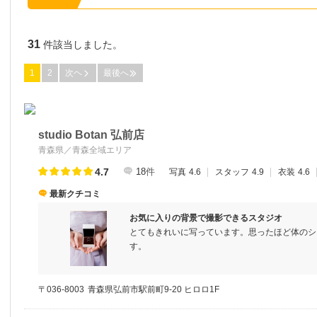
31
件該当しました。
1
2
次ヘ
最後へ
studio Botan 弘前店
青森県／青森全域エリア
4.7
18
件
写真
4.6
スタッフ
4.9
衣装
4.6
最新クチコミ
お気に入りの背景で撮影できるスタジオ
とてもきれいに写っています。思ったほど体のシ
す。
〒036-8003
青森県弘前市駅前町9-20 ヒロロ1F