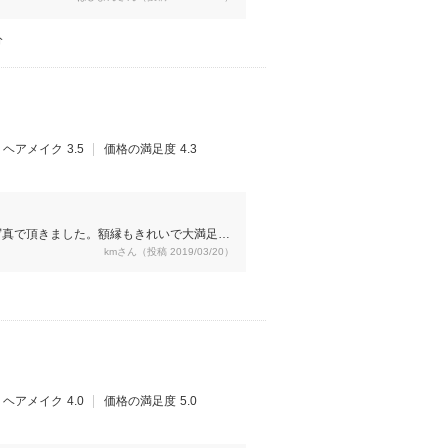
分
ヘアメイク
3.5
価格の満足度
4.3
写真で頂きました。額縁もきれいで大満足で
kmさん（投稿 2019/03/20）
ヘアメイク
4.0
価格の満足度
5.0