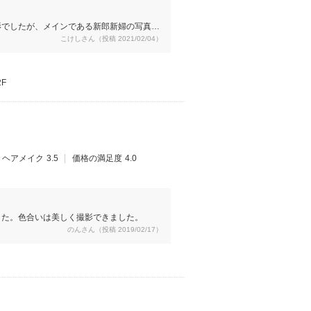
影でしたが、メインである新郎新婦の写真の
こけしさん（投稿 2021/02/04）
を撮っていただきました。もちろん料金に含
で見るよりも写りがとてもよく、素敵な写
が、スタッフさんたちも明るい方でそこまで
F
ヘアメイク
3.5
価格の満足度
4.0
した。色合いは美しく撮影できました。
のんさん（投稿 2019/02/17）