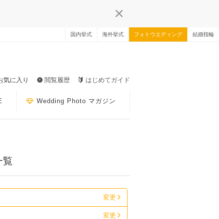
国内挙式
海外挙式
フォトウエディング
結婚指輪
お気に入り
閲覧履歴
はじめてガイド
E
Wedding Photo マガジン
一覧
変更
変更