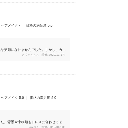
ヘアメイク
-
価格の満足度
5.0
然な笑顔になれませんでした。しかし、カメ
さくさくさん（投稿 2020/11/17）
ぐれ自然な笑顔で撮影に挑む事ができまし
大満足です。
ヘアメイク
5.0
価格の満足度
5.0
した。背景や小物類もドレスに合わせてその
aoiさん（投稿 2019/06/08）
婦2人の仲の良さが伝わる写真を数多く撮