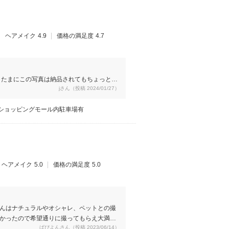
ヘアメイク
4.9
価格の満足度
4.7
。たまにこの写真は納品されてもちょっと使
jさん（投稿 2024/01/27）
のかな？と思いました。アルバムは自分たち
使いたい写真をアルバムにできたところは良
 ショッピングモール内駐車場有
ヘアメイク
5.0
価格の満足度
5.0
んはナチュラルやオシャレ、ペットとの撮
かったので希望通りに撮ってもらえ大満足
ぱぴよんさん（投稿 2023/06/14）
ビスして頂けとても嬉しかったです。