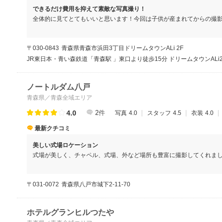
できるだけ費用を抑えて素敵な写真撮り！
全体的に見てとてもいいと思います！今回は子供が産まれてからの撮
他に一緒にお店に行っていた主人の家族と私たちの子供も混ぜた写真
まれています。実際に出来上がるまで1週間ほどかかりましたがデータ
〒030-0843
青森県青森市浜田3丁目ドリームタウンALi 2F
真になっていました。このような写真館で撮影するのは初めてでした
緊張することなく撮影出来ました。
JR東日本・青い森鉄道「青森駅 」東口より徒歩15分 ドリームタウンALi2
ノートルダム八戸
青森県／青森全域エリア
4.0
2
件
写真
4.0
スタッフ
4.5
衣装
4.0
最新クチコミ
美しい式場ロケーション
式場が美しく、チャペル、式場、外など場所も豊富に撮影してくれま
〒031-0072
青森県八戸市城下2-11-70
ホテルグランヒルつたや