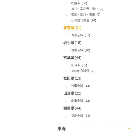
札幌市
(66)
旭川・富良野・道北
(8)
帯広・釧路・道東
(9)
その他北海道
(14)
青森県
(31)
青森全域
(31)
岩手県
(18)
岩手全域
(18)
宮城県
(44)
仙台市
(35)
その他宮城県
(9)
秋田県
(13)
秋田全域
(13)
山形県
(22)
山形全域
(22)
福島県
(44)
福島全域
(44)
東海