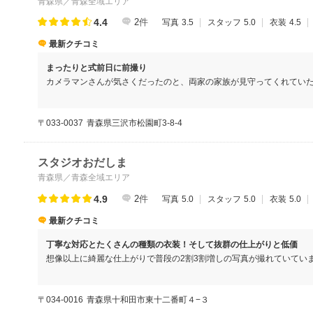
青森県／青森全域エリア
4.4
2
件
写真
3.5
スタッフ
5.0
衣装
4.5
最新クチコミ
まったりと式前日に前撮り
カメラマンさんが気さくだったのと、両家の家族が見守ってくれていた
然な表情で写る事ができました。
〒033-0037
青森県三沢市松園町3-8-4
スタジオおだしま
青森県／青森全域エリア
4.9
2
件
写真
5.0
スタッフ
5.0
衣装
5.0
最新クチコミ
丁寧な対応とたくさんの種類の衣装！そして抜群の仕上がりと低価
想像以上に綺麗な仕上がりで普段の2割3割増しの写真が撮れていてい
っかりしていて高級感のある仕上がりでした。
〒034-0016
青森県十和田市東十二番町４−３