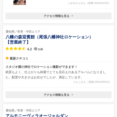
こはるさんさん（投稿 2023/12/31）
アクセス情報を見る
〒474-0053
愛知県大府市柊山町4-1
知多半島道路「大府・東海IC」から10～15分／伊勢湾岸自動車道「大府
愛知県／常滑・半田エリア
IC」から10～15分／東海道線 大府駅より車で5分
八幡の森迎賓館（尾張八幡神社ロケーション）
【営業終了】
4.2
9
件
最新クチコミ
スタジオ横の神社でロケーション撮影ができます！
紙質もよく、仕上がりも綺麗でとても見応えのあるアルバムになりまし
た。配置や大きさはお任せでしたが、満足しています。
りんごさん（投稿 2022/05/15）
アクセス情報を見る
〒478-0001
愛知県知多市八幡字荒古後87尾張八幡神社内
名鉄常滑線 寺本駅から徒歩５分
愛知県／常滑・半田エリア
アルモニーヴィラオージャルダン