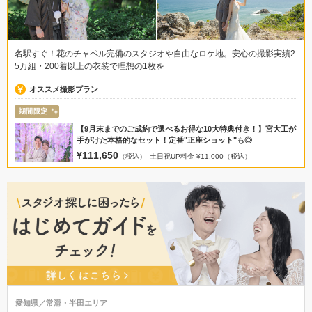
名駅すぐ！花のチャペル完備のスタジオや自由なロケ地。安心の撮影実績2
5万組・200着以上の衣装で理想の1枚を
オススメ撮影プラン
期間限定
【9月末までのご成約で選べるお得な10大特典付き！】宮大工が
手がけた本格的なセット！定番"正座ショット"も◎
¥111,650
（税込）
土日祝UP料金 ¥11,000（税込）
愛知県／常滑・半田エリア