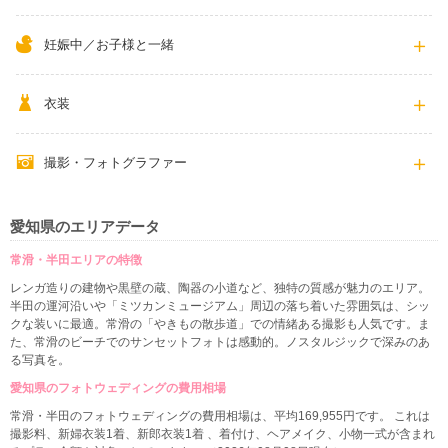
妊娠中／お子様と一緒
衣装
撮影・フォトグラファー
愛知県のエリアデータ
常滑・半田エリアの特徴
レンガ造りの建物や黒壁の蔵、陶器の小道など、独特の質感が魅力のエリア。
半田の運河沿いや「ミツカンミュージアム」周辺の落ち着いた雰囲気は、シッ
クな装いに最適。常滑の「やきもの散歩道」での情緒ある撮影も人気です。ま
た、常滑のビーチでのサンセットフォトは感動的。ノスタルジックで深みのあ
る写真を。
愛知県のフォトウェディングの費用相場
常滑・半田のフォトウェディングの費用相場は、平均169,955円です。 これは
撮影料、新婦衣装1着、新郎衣装1着 、着付け、ヘアメイク、小物一式が含まれ