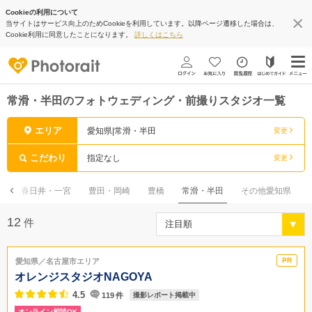
Cookieの利用について
当サイトはサービス向上のためCookieを利用しています。以降ページ遷移した場合は、
Cookie利用に同意したことになります。
詳しくはこちら
常滑・半田のフォトウェディング・前撮りスタジオ一覧
エリア
愛知県|常滑・半田
変更
こだわり
指定なし
変更
市
春日井・一宮
豊田・岡崎
豊橋
常滑・半田
その他愛知県
12
件
愛知県／名古屋市エリア
オレンジスタジオNAGOYA
4.5
119
件
撮影レポート掲載中
オンライン相談OK