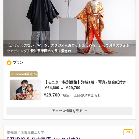
【かけがえのない「写」を。スタジオも海ロケも楽しめる、とっておきのフォト
ウェディング】愛知県半田市で長く愛され…
プラン
Photorait限定
【モニター特別価格】洋装1着・写真2枚台紙付き
￥64,600 → ￥29,700
¥29,700
（税込）
土日祝UP料金 なし
アクセス情報を見る
〒475-0836
愛知県半田市青山2-19-5
知多半島道路「半田IC」から車で約5分 / 名鉄「青山駅」から徒歩約 5分
愛知県／名古屋市エリア
0569-23-7500