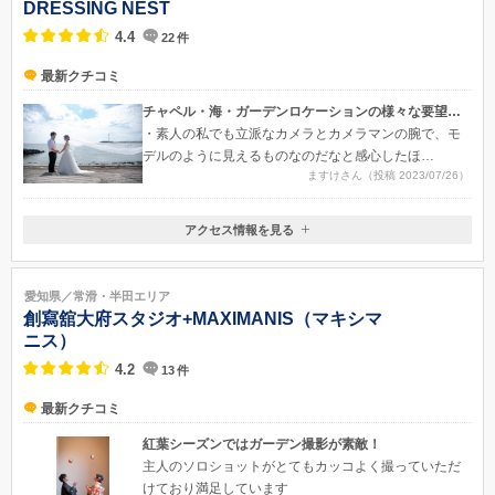
DRESSING NEST
4.4
22
件
最新クチコミ
チャペル・海・ガーデンロケーションの様々な要望聞いて貰った！
・素人の私でも立派なカメラとカメラマンの腕で、モ
デルのように見えるものなのだなと感心したほ
ますけさん（投稿 2023/07/26）
ど！！！・親族が同じ写真を同時にiPhoneで撮った
が、プロの撮影には到底適っていなかった！
アクセス情報を見る
〒478-0036
愛知県知多市新舞子大瀬8-9
● 名鉄常滑線「新舞子駅」より徒歩2分 ● 伊勢湾岸道・東海ICまたは名古
愛知県／常滑・半田エリア
屋高速4号東海線・東海新宝ICから車で西知多産業道路経由15分
創寫舘大府スタジオ+MAXIMANIS（マキシマ
ニス）
4.2
13
件
最新クチコミ
紅葉シーズンではガーデン撮影が素敵！
主人のソロショットがとてもカッコよく撮っていただ
けており満足しています