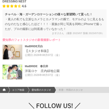
DRESSING NEST
4.6
チャペル・海・ガーデンロケーションの様々な要望聞いて貰った！
・素人の私でも立派なカメラとカメラマンの腕で、モデルのように見えるも
のなのだなと感心したほど！！！・親族が同じ写真を同時にiPhoneで撮っ
たが、プロの撮影には到底適っていなかった！
ますけさん
（撮影 2023/07 投稿 2023/07/26）
愛知県のフォトスタジオの新着撮影レポート
MaiBRIDE天白
【スタジオ和装】
公開日:2026年08月07日（金）
MaiBRIDE 春日井
洋装ロケ 庄内緑地公園
公開日:2026年08月07日（金）
フォトウエディング/結婚写真のPhotorait ホーム
エリア検索
愛知県のスタジオ
常滑・半田のスタジオ