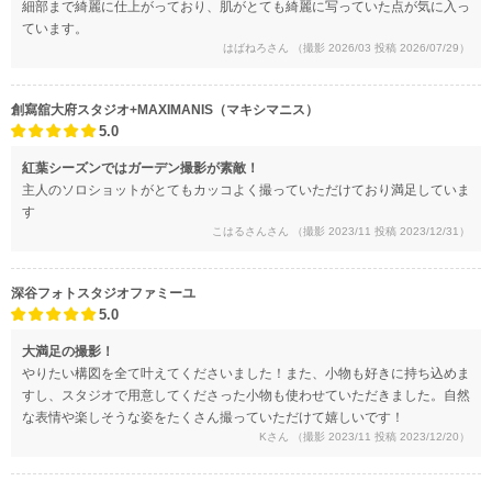
細部まで綺麗に仕上がっており、肌がとても綺麗に写っていた点が気に入っ
ています。
はばねろさん
（撮影 2026/03 投稿 2026/07/29）
創寫舘大府スタジオ+MAXIMANIS（マキシマニス）
5.0
紅葉シーズンではガーデン撮影が素敵！
主人のソロショットがとてもカッコよく撮っていただけており満足していま
す
こはるさんさん
（撮影 2023/11 投稿 2023/12/31）
深谷フォトスタジオファミーユ
5.0
大満足の撮影！
やりたい構図を全て叶えてくださいました！また、小物も好きに持ち込めま
すし、スタジオで用意してくださった小物も使わせていただきました。自然
な表情や楽しそうな姿をたくさん撮っていただけて嬉しいです！
Kさん
（撮影 2023/11 投稿 2023/12/20）