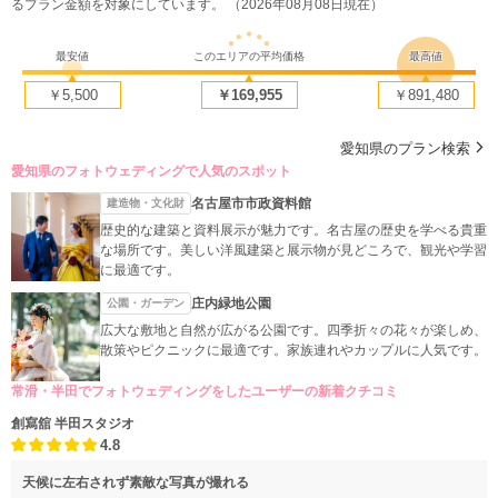
るプラン金額を対象にしています。 （2026年08月08日現在）
最安値
このエリアの平均価格
最高値
￥5,500
￥169,955
￥891,480
愛知県のプラン検索
愛知県のフォトウェディングで人気のスポット
名古屋市市政資料館
建造物・文化財
歴史的な建築と資料展示が魅力です。名古屋の歴史を学べる貴重
な場所です。美しい洋風建築と展示物が見どころで、観光や学習
に最適です。
庄内緑地公園
公園・ガーデン
広大な敷地と自然が広がる公園です。四季折々の花々が楽しめ、
散策やピクニックに最適です。家族連れやカップルに人気です。
常滑・半田でフォトウェディングをしたユーザーの新着クチコミ
創寫舘 半田スタジオ
4.8
天候に左右されず素敵な写真が撮れる