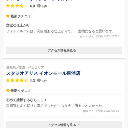
4.0
5
件
最新クチコミ
立派な仕上がり
フォトアルバムは、高級感ある仕上がりで、一生物になると思います。
yoshioさん（投稿 2020/12/11）
アクセス情報を見る
〒479-0882
愛知県常滑市りんくう町三丁目10番7
愛知県／常滑・半田エリア
スタジオアリス イオンモール東浦店
4.3
5
件
最新クチコミ
初めて撮影するならここ！
雰囲気もよく写りも満足でしたが、もう少し明るいとよかった。
pikoさん（投稿 2023/05/24）
アクセス情報を見る