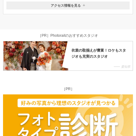
アクセス情報を見る
〒476-0013
愛知県東海市中央町7-88
名鉄常滑線・太田川駅から徒歩18分
［PR］Photoraitのおすすめスタジオ
衣裳の取揃えが豊富！ロケもスタ
ジオも充実のスタジオ
愛知県
［PR］