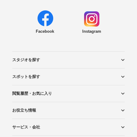
Facebook
Instagram
スタジオを探す
スポットを探す
エリアから探す
こだわりから探す
NEW PHOTO STYLE
プランから探す
フォトタイプ診断
フォトグラファーから探す
国内リゾートから探す
閲覧履歴・お気に入り
ロケーションから探す
スタジオから探す
お役立ち情報
閲覧スタジオ
お気に入り
サービス・会社
Wedding Photo マガジン
はじめてガイド