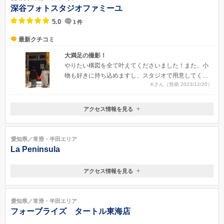
深谷フォトスタジオファミーユ
5.0
1
件
最新クチコミ
大満足の撮影！
やりたい構図を全て叶えてくださいました！また、小
物も好きに持ち込めますし、スタジオで用意してくだ
Kさん（投稿 2023/12/20）
さった小物も使わせていただきました。自然な表情や
楽しそうな姿をたくさん撮っていただけて嬉しいで
す！
アクセス情報を見る
〒475-0857
愛知県半田市広小路町１１９−２
愛知県／常滑・半田エリア
La Peninsula
アクセス情報を見る
〒470-3321
愛知県知多郡南知多町内海揚東57-2
名鉄内海駅から車で約10分。KUROTAKEホテル隣。黄色い屋根が目印
愛知県／常滑・半田エリア
です。ご予約頂ければ名鉄「内海駅」までお迎えに参ります。
フォーブライズ タートル東海店