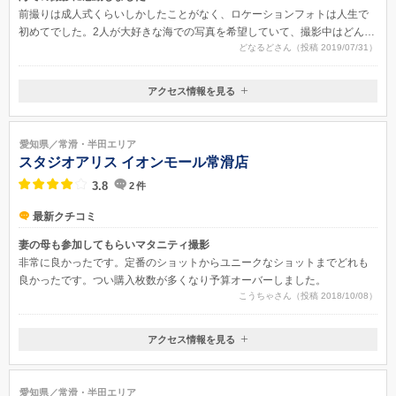
前撮りは成人式くらいしかしたことがなく、ロケーションフォトは人生で
初めてでした。2人が大好きな海での写真を希望していて、撮影中はどんな
どなるどさん（投稿 2019/07/31）
感じになるのかなと不安もありましたがわくわくしてました。1ヶ月くらい
で最初にデータが届いたのですが、夕方に撮ったのに晴天の昼間に見える
とても美しい仕上がりで想像以上で感動しました。他にも和装でも撮りま
アクセス情報を見る
したが、そちらも和の雰囲気を全面に出して頂いて希望通りの写真撮影が
〒479-0882
できました。
愛知県常滑市りんくう町3-10-6
愛知県／常滑・半田エリア
スタジオアリス イオンモール常滑店
3.8
2
件
最新クチコミ
妻の母も参加してもらいマタニティ撮影
非常に良かったです。定番のショットからユニークなショットまでどれも
良かったです。つい購入枚数が多くなり予算オーバーしました。
こうちゃさん（投稿 2018/10/08）
アクセス情報を見る
〒479-0882
愛知県常滑市 りんくう町 2-20-3 イオンモール常滑２F
愛知県／常滑・半田エリア