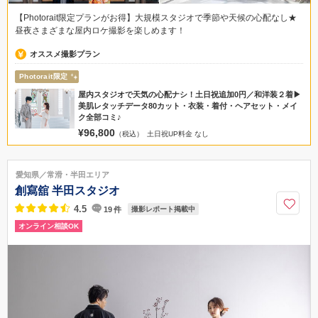
【Photorait限定プランがお得】大規模スタジオで季節や天候の心配なし★
昼夜さまざまな屋内ロケ撮影を楽しめます！
オススメ撮影プラン
Photorait限定
屋内スタジオで天気の心配ナシ！土日祝追加0円／和洋装２着▶
美肌レタッチデータ80カット・衣装・着付・ヘアセット・メイ
ク全部コミ♪
¥96,800
（税込）
土日祝UP料金 なし
愛知県／常滑・半田エリア
創寫舘 半田スタジオ
4.5
19
件
撮影レポート掲載中
オンライン相談OK