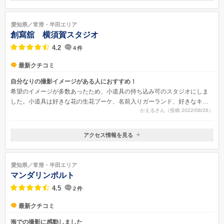
〒470-2102
愛知県知多郡 東浦町大字緒川字旭 13-2 イオンモール東浦2F
愛知県／常滑・半田エリア
創寫舘 横須賀スタジオ
4.2
4
件
最新クチコミ
自分なりの撮影イメージがある人におすすめ！
希望のイメージが多数あったため、小道具の持ち込み可のスタジオにしま
した。小道具は好きな花の生花ブーケ、名前入りガーランド、好きなキャ
かえるさん（投稿 2022/08/26）
ラクターの特大ぬいぐるみ、たくさんの風船、傘と雨粒の飾り、付き合っ
ていた頃の思い出の品などなど…本当にたくさん持ち込んだのですが、全
て笑顔で応じてくださって大満足の写真に仕上げてくださいました。
アクセス情報を見る
〒477-0037
愛知県東海市高横須賀町6-11
名鉄河和線「高横須賀駅」下車 → 同駅から約0.5Km（徒歩で約6分）※
愛知県／常滑・半田エリア
所要時間は目安となります
マンダリンポルト
4.5
2
件
最新クチコミ
海での撮影に感動しました