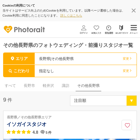
Cookieの利用について
当サイトはサービス向上のためCookieを利用しています。以降ページ遷移した場合は、
Cookie利用に同意したことになります。
詳しくはこちら
その他長野県のフォトウェディング・前撮りスタジオ一覧
エリア
長野県|その他長野県
変更
こだわり
指定なし
変更
すべて
長野市
軽井沢
諏訪
その他長野県
9
件
長野県／その他長野県エリア
イソガイスタジオ
4.8
5
件