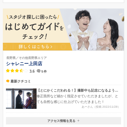
長野県大町市 大町 4140
車：安曇野インターから37分 / 長野インターから60分 / 糸魚川インター
から75分 /麻績インターから45分
0261-22-0131
長野県／その他長野県エリア
シャレニー上田店
3.6
5
件
最新クチコミ
【とにかくこだわれる！】撮影中も記念になるようなスタジオ
修正箇所など細かく指定させていただきましたが、と
ても自然な感じに仕上げていただきました！
あーさん（投稿 2022/11/28）
アクセス情報を見る
〒386-0027