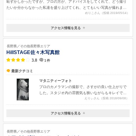
恥ずかしかったですが、プロの方が、アドバイスをしてくれて、どう撮り
たいか分からなかった私達を盛り上げてくれ、とてもいい写真が撮れまし
めりこさん（投稿 2019/05/14）
た。撮った写真は、多く、どれも選びたいくらい綺麗に撮ってもらいまし
た。
アクセス情報を見る
〒395-0001
長野県飯田市座光寺5819−2
長野県／その他長野県エリア
HillSTAGE佐々木写真館
3.8
1
件
最新クチコミ
マタニティーフォト
プロのカメラマンの撮影で、さすがの良い仕上がりで
した。スタジオ内の雰囲気も狭いながらもキレイで
えりぃさん（投稿 2018/09/08）
色々なショットを撮れるようになっています。慣れな
いポーズも丁寧に指示して声をかけてもらっているう
ちに、自然な笑顔を引き出してくれました。
アクセス情報を見る
〒395-0032
長野県飯田市主税町28
JR飯田線 飯田駅より徒歩10分
長野県／その他長野県エリア