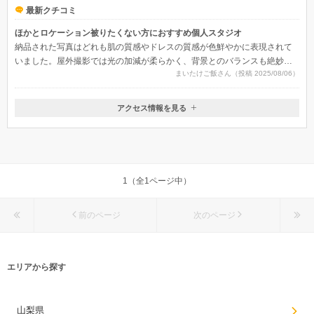
最新クチコミ
ほかとロケーション被りたくない方におすすめ個人スタジオ
納品された写真はどれも肌の質感やドレスの質感が色鮮やかに表現されて
いました。屋外撮影では光の加減が柔らかく、背景とのバランスも絶妙。
まいたけご飯さん（投稿 2025/08/06）
ポーズや表情も多彩で、見返すたびに当日の楽しい雰囲気がよみがえりま
す。編集は予想よりやや過剰でした。
アクセス情報を見る
〒384-0613
長野県南佐久郡佐久穂町高野町2840-3
1（全1ページ中）
前のページ
次のページ
エリアから探す
山梨県