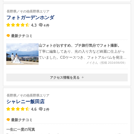
長野県上田市常磐城2250-1
長野県／その他長野県エリア
フォトガーデンホンダ
4.3
4
件
最新クチコミ
山フォトがおすすめ、プチ旅行気分でフォト撮影。
丁寧に編集してあり、光の入り方など綺麗に仕上がっ
ていました。CDケースつき、フォトアルバムを発注し
メイさん（投稿 2024/06/09）
ましたが、上手く編集されてました。
アクセス情報を見る
〒399-4102
長野県駒ヶ根市飯坂1-7-3
長野県／その他長野県エリア
シャレニー飯田店
4.6
2
件
最新クチコミ
一生に一度の写真