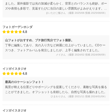
ました。屋外撮影では光の加減が柔らかく、背景とのバランスも絶妙。ポー
ズや表情も多彩で、見返すたびに当日の楽しい雰囲気がよみがえります。編
まいたけご飯さん
（撮影 2025/06 投稿 2025/08/06）
集は予想よりやや過剰でした。
フォトガーデンホンダ
4.8
山フォトがおすすめ、プチ旅行気分でフォト撮影。
丁寧に編集してあり、光の入り方など綺麗に仕上がっていました。CDケー
スつき、フォトアルバムを発注しましたが、上手く編集されてました。
メイさん
（撮影 2024/02 投稿 2024/06/09）
イソガイスタジオ
4.8
最高のロケーションフォト！
風景が映える位置どりやポージングを提案してくださり、素敵な写真を撮る
ことができました。オフショットも依頼したら、自然な写真も撮れました。
ひまわりさん
（撮影 2021/11 投稿 2024/01/04）
イソガイスタジオ