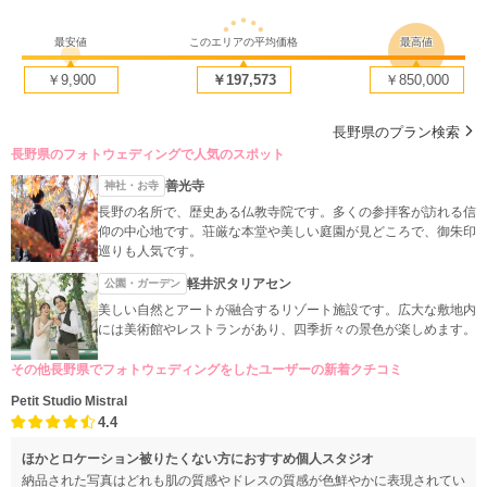
最安値
このエリアの平均価格
最高値
￥9,900
￥197,573
￥850,000
長野県のプラン検索
長野県のフォトウェディングで人気のスポット
善光寺
神社・お寺
長野の名所で、歴史ある仏教寺院です。多くの参拝客が訪れる信
仰の中心地です。荘厳な本堂や美しい庭園が見どころで、御朱印
巡りも人気です。
軽井沢タリアセン
公園・ガーデン
美しい自然とアートが融合するリゾート施設です。広大な敷地内
には美術館やレストランがあり、四季折々の景色が楽しめます。
その他長野県でフォトウェディングをしたユーザーの新着クチコミ
Petit Studio Mistral
4.4
ほかとロケーション被りたくない方におすすめ個人スタジオ
納品された写真はどれも肌の質感やドレスの質感が色鮮やかに表現されてい