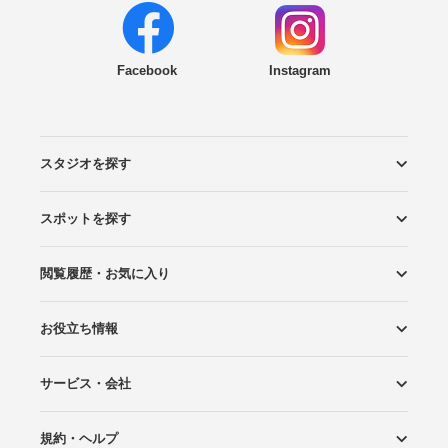
Facebook
Instagram
スタジオを探す
スポットを探す
エリアから探す
こだわりから探す
NEW PHOTO STYLE
プランから探す
フォトタイプ診断
フォトグラファーから探す
国内リゾートから探す
閲覧履歴・お気に入り
ロケーションから探す
スタジオから探す
お役立ち情報
閲覧スタジオ
お気に入り
サービス・会社
Wedding Photo マガジン
はじめてガイド
規約・ヘルプ
Photoraitとは
スタジオの掲載について
お問い合わせ
運営会社
サイトマップ