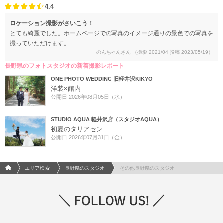
4.4
ロケーション撮影がさいこう！
とても綺麗でした。ホームページでの写真のイメージ通りの景色での写真を
撮っていただけます。
のんちゃんさん
（撮影 2021/04 投稿 2023/05/19）
長野県のフォトスタジオの新着撮影レポート
ONE PHOTO WEDDING 旧軽井沢KIKYO
洋装×館内
公開日:2026年08月05日（水）
STUDIO AQUA 軽井沢店（スタジオAQUA）
初夏のタリアセン
公開日:2026年07月31日（金）
フォトウエディング/結婚写真のPhotorait ホーム
エリア検索
長野県のスタジオ
その他長野県のスタジオ