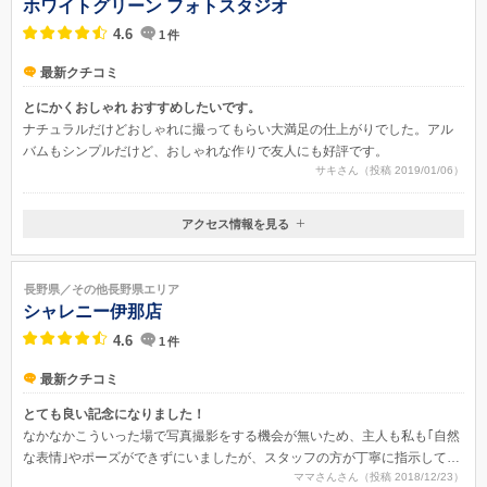
ホワイトグリーン フォトスタジオ
4.6
1
件
最新クチコミ
とにかくおしゃれ おすすめしたいです。
ナチュラルだけどおしゃれに撮ってもらい大満足の仕上がりでした。アル
バムもシンプルだけど、おしゃれな作りで友人にも好評です。
サキさん（投稿 2019/01/06）
アクセス情報を見る
〒386-0033
長野県上田市御所583
長野県／その他長野県エリア
シャレニー伊那店
4.6
1
件
最新クチコミ
とても良い記念になりました！
なかなかこういった場で写真撮影をする機会が無いため、主人も私も｢自然
な表情｣やポーズができずにいましたが、スタッフの方が丁寧に指示してく
ママさんさん（投稿 2018/12/23）
れたおかげで、自然な感じのとても良い写真が撮れました。