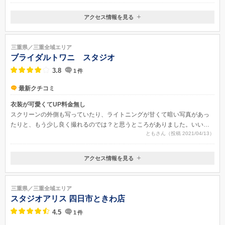
アクセス情報を見る
〒516-0007
三重県伊勢市小木町635-1
近鉄伊勢市駅またはJR伊勢市駅より車で10分
三重県／三重全域エリア
ブライダルトワニ スタジオ
3.8
1
件
最新クチコミ
衣装が可愛くてUP料金無し
スクリーンの外側も写っていたり、ライトニングが甘くて暗い写真があっ
たりと、もう少し良く撮れるのでは？と思うところがありました。いい写
ともさん（投稿 2021/04/13）
真はよく撮れてます。また、表情や顔の角度の指示がもう少し欲しかっ
た。
アクセス情報を見る
〒510-0074
三重県四日市市鵜の森1-12-5
近鉄線「四日市市駅」徒歩5分
三重県／三重全域エリア
スタジオアリス 四日市ときわ店
4.5
1
件