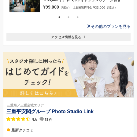
¥99,000
（税込）
土日祝UP料金 ¥33,000（税込）
その他のプランを見る
アクセス情報を見る
〒510-0823
三重県四日市市
近鉄四日市駅から車で4分/徒歩12分
090-5785-2235
三重県／三重全域エリア
三重平安閣グループ Photo Studio Link
4.6
51
件
最新クチコミ