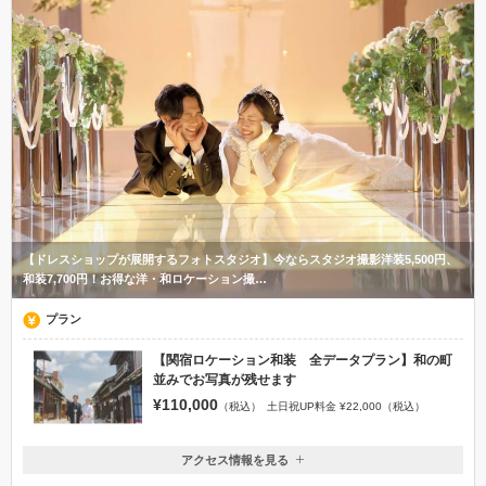
【ドレスショップが展開するフォトスタジオ】今ならスタジオ撮影洋装5,500円、
和装7,700円！お得な洋・和ロケーション撮…
プラン
【関宿ロケーション和装 全データプラン】和の町
並みでお写真が残せます
¥110,000
（税込）
土日祝UP料金 ¥22,000（税込）
アクセス情報を見る
〒514-0304