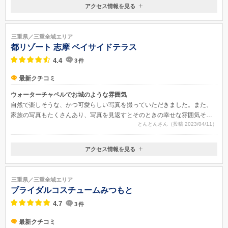
アクセス情報を見る
〒513-0801
三重県鈴鹿市神戸3-6-22
三重県／三重全域エリア
都リゾート 志摩 ベイサイドテラス
4.4
3
件
最新クチコミ
ウォーターチャペルでお城のような雰囲気
自然で楽しそうな、かつ可愛らしい写真を撮っていただきました。また、
家族の写真もたくさんあり、写真を見返すとそのときの幸せな雰囲気その
とんとんさん（投稿 2023/04/11）
まま思い返すことができます。
アクセス情報を見る
〒517-0501
三重県志摩市阿児町鵜方３６１８−３３
三重県／三重全域エリア
ブライダルコスチュームみつもと
4.7
3
件
最新クチコミ