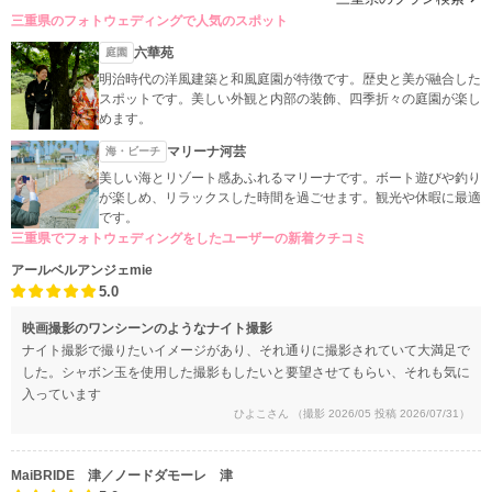
三重県のフォトウェディングで人気のスポット
六華苑
庭園
明治時代の洋風建築と和風庭園が特徴です。歴史と美が融合した
スポットです。美しい外観と内部の装飾、四季折々の庭園が楽し
めます。
マリーナ河芸
海・ビーチ
美しい海とリゾート感あふれるマリーナです。ボート遊びや釣り
が楽しめ、リラックスした時間を過ごせます。観光や休暇に最適
です。
三重県でフォトウェディングをしたユーザーの新着クチコミ
アールベルアンジェmie
5.0
映画撮影のワンシーンのようなナイト撮影
ナイト撮影で撮りたいイメージがあり、それ通りに撮影されていて大満足で
した。シャボン玉を使用した撮影もしたいと要望させてもらい、それも気に
入っています
ひよこさん
（撮影 2026/05 投稿 2026/07/31）
MaiBRIDE 津／ノードダモーレ 津