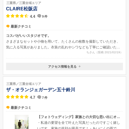
近鉄津新町駅より徒歩15分
三重県／三重全域エリア
CLAIRE松阪店
4.4
9
件
最新クチコミ
コスパがいいスタジオです。
さまざまなセットや小物を用いて、たくさんの枚数を撮影していただき、
気に入る写真がありました。衣装の乱れやシワなども丁寧にご確認いただ
ちさん（投稿 2021/02/19）
き、綺麗に撮影していただきました。撮りたいカットを聞いてくださり、
ぼかしの入ったショットや、座りポーズ、逆光のショット、手繋ぎポーズ
なども撮影してくださりました。ブーケの持ち込みも可能だったため、持
アクセス情報を見る
参しました。事前の打ち合わせ時には基本の立ちポーズにブーケは持てな
〒515-0063
いとのことでしたが、持たせていただきました。
三重県松阪市大黒田町493-1
JR・近鉄山田線「松阪駅」より三重交通バス「駅部田（まえのへた）」
三重県／三重全域エリア
下車、徒歩1分 ／駐車場有り
ザ・オランジェガーデン五十鈴川
4.7
7
件
最新クチコミ
【フォトウェディング】家族との大切な思い出にオススメ
・私達の要望を全て叶えた写真だったのですごく嬉し
いです。家族の笑顔が最高です！・あいにくの雨でし