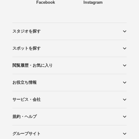
Facebook
Instagram
スタジオを探す
スポットを探す
エリアから探す
こだわりから探す
NEW PHOTO STYLE
プランから探す
フォトタイプ診断
フォトグラファーから探す
国内リゾートから探す
閲覧履歴・お気に入り
ロケーションから探す
スタジオから探す
お役立ち情報
閲覧スタジオ
お気に入り
サービス・会社
Wedding Photo マガジン
はじめてガイド
規約・ヘルプ
Photoraitとは
スタジオの掲載について
お問い合わせ
運営会社
サイトマップ
グループサイト
プライバシーポリシー
利用規約
ヘルプ