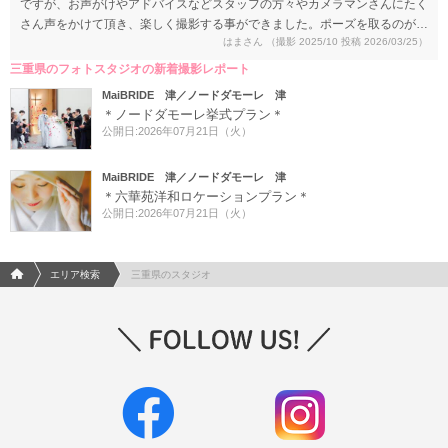
ですが、お声がけやアドバイスなどスタッフの方々やカメラマンさんにたく
さん声をかけて頂き、楽しく撮影する事ができました。ポーズを取るのが苦
はまさん
（撮影 2025/10 投稿 2026/03/25）
手だったのですが、ナチュラルな感じでお任せでお願いし、とても満足のい
く仕上がりになりました。
三重県のフォトスタジオの新着撮影レポート
MaiBRIDE 津／ノードダモーレ 津
＊ノードダモーレ挙式プラン＊
公開日:2026年07月21日（火）
MaiBRIDE 津／ノードダモーレ 津
＊六華苑洋和ロケーションプラン＊
公開日:2026年07月21日（火）
フォトウエディング/結婚写真のPhotorait ホーム
エリア検索
三重県のスタジオ