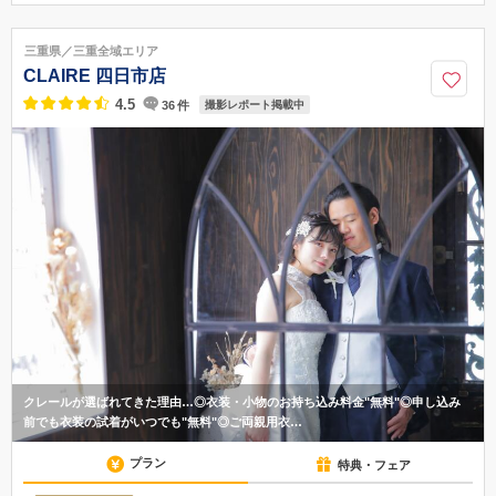
三重県津市雲出本郷町1732
【電車でお越しの場合】JR紀勢本線 高茶屋駅より徒歩10分 / 【お車で
三重県／三重全域エリア
お越しの場合】伊勢自動車道 久居ICより車で10分
CLAIRE 四日市店
059-238-0300
4.5
36
件
撮影レポート掲載中
クレールが選ばれてきた理由…◎衣装・小物のお持ち込み料金"無料"◎申し込み
前でも衣装の試着がいつでも"無料"◎ご両親用衣…
プラン
特典・フェア