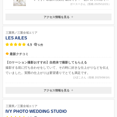
ガースーさん（投稿 2025/12/21）
たが、まるで晴れているかのように撮影いただき、ま
た自然とマッチしており、大変満足しております。・
夫婦の表情、家族の表情、細かな描写を撮影頂き、見
アクセス情報を見る
〒516-0028
ているだけで本当に幸せになる写真です！
三重県伊勢市中村町355-1
近鉄・五十鈴川駅よりすぐ。伊勢道・伊勢ICより車で３分
三重県／三重全域エリア
LES AILES
4.9
5
件
最新クチコミ
【ロケーション撮影おすすめ】自然体で撮影してもらえる
撮影する前に打ち合わせをしていて、その時に好きな仕上がりなどを伝え
ていました。実際の仕上がりは要望通りでとても満足です。
ひぽこさん（投稿 2025/08/16）
アクセス情報を見る
〒510-1251
三重県三重県三重郡菰野町千草7045-755
三重県／三重全域エリア
IVY PHOTO WEDDING STUDIO