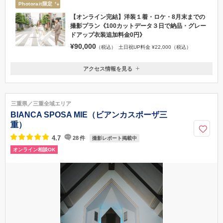
Photorait限定
【オンライン完結】洋装１着・ロケ・8月末までの
撮影プラン《100カットデータ３日で納品・グレー
ドアップ衣装追加料金0円》
¥90,000
（税込）
土日祝UP料金 ¥22,000（税込）
アクセス情報を見る
〒510-0821
三重県三重県四日市市久保田2丁目10-3
「近鉄四日市駅」より徒歩10分 四日市市立病院前バス停より 徒歩１
三重県／三重全域エリア
分 ／無料駐車場有り
BIANCA SPOSA MIE（ビアンカスポーザ三
050-1871-2207
重）
4.7
28
件
撮影レポート掲載中
オンライン相談OK