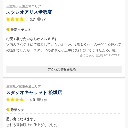
三重県／三重全域エリア
スタジオアリス伊勢店
3.7
1
件
最新クチコミ
お安く取りたいならオススメです
室内のスタジオにて撮影してもらいました。2歳１０か月の子どもを連れて
の撮影でしたが、スタッフの皆さんが上手に笑顔にしてくれたため、撮影
みほこさん（投稿 2019/07/19）
もスムーズに進み、良い写真が取れました。大人はもちろん、子どももよ
く笑っている素敵な写真になりました。特に出来上がってきた写真はサイ
ズが大きかったのですが、とても綺麗に印刷されており、大満足の出来栄
アクセス情報を見る
えでした。何種類かのスタジオにて撮影していただき、どの写真にするか
〒516-0014
悩むほどでした。
三重県伊勢市楠部町乙１０４−５
三重県／三重全域エリア
スタジオキャラット 松坂店
4.0
1
件
最新クチコミ
思い出になります。
どれも期待以上の仕上がりでした。