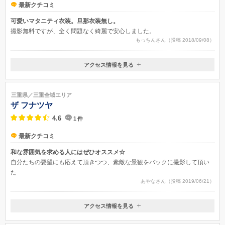
最新クチコミ
可愛いマタニティ衣装。旦那衣装無し。
撮影無料ですが、全く問題なく綺麗で安心しました。
もっちんさん（投稿 2018/09/08）
アクセス情報を見る
〒510-0829
三重県四日市市 城西町 7-23
三重県／三重全域エリア
ザ フナツヤ
4.6
1
件
最新クチコミ
和な雰囲気を求める人にはぜひオススメ☆
自分たちの要望にも応えて頂きつつ、素敵な景観をバックに撮影して頂い
た
あやなさん（投稿 2019/06/21）
アクセス情報を見る
〒511-0011
三重県桑名市船馬町30