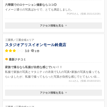
六華園でのロケーション撮影ならココ◎
イメージ通りの写真ばかりで、とても満足しました。
POPOさん（投稿 2021/12/28）
アクセス情報を見る
〒510-0082
三重県四日市市中部17-7
近鉄四日市駅から徒歩15分
三重県／三重全域エリア
スタジオアリスイオンモール鈴鹿店
3.0
2
件
最新クチコミ
家族で撮るなら私服が自然な感じでいい！！
私服で家族の写真とマタニティの衣装で1人の写真+家族の写真を撮っても
らいましたが、私服で撮ってもらった写真が自然な感じでとてもいい出来
m.t.sさん（投稿 2018/10/10）
上がりでした。1人の写真もマタニティの衣装を着てだったので、キレイに
撮ってもらい記念に残りました。
アクセス情報を見る
〒513-0834
三重県鈴鹿市 庄野羽山 4-1-2イオンモール鈴鹿2Ｆ
三重県／三重全域エリア