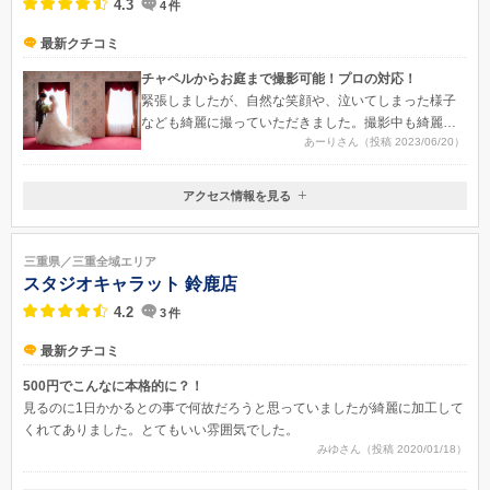
4.3
4
件
最新クチコミ
チャペルからお庭まで撮影可能！プロの対応！
緊張しましたが、自然な笑顔や、泣いてしまった様子
なども綺麗に撮っていただきました。撮影中も綺麗に
あーりさん（投稿 2023/06/20）
写るよう小物や間取りを生かして、様々な写し方をさ
れていました。
アクセス情報を見る
〒515-0011
三重県松阪市高町502
近鉄松阪駅より車で5分/伊勢自動車道松阪ICより車で15分（駐車場あ
三重県／三重全域エリア
り）
スタジオキャラット 鈴鹿店
4.2
3
件
最新クチコミ
500円でこんなに本格的に？！
見るのに1日かかるとの事で何故だろうと思っていましたが綺麗に加工して
くれてありました。とてもいい雰囲気でした。
みゆさん（投稿 2020/01/18）