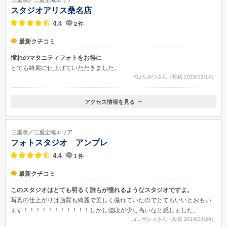
スタジオアリス桑名店
4.4
2
件
最新クチコミ
憧れのマタニティフォトをお得に
とても綺麗に仕上げていただきました。
Rはちみつさん（投稿 2019/12/14）
アクセス情報を見る
〒511-0863
三重県桑名市 新西方 2-90
三重県／三重全域エリア
フォトスタジオ アンプレ
4.4
1
件
最新クチコミ
このスタジオはとても明るく誰もが憧れるようなスタジオですよ。
写真の仕上がりは画質も綺麗で美しく撮れていたのでとてもいいとおもい
ます！！！！！！！！！！！しかし値段が少し高いなと感じました。
ゴンザレスさん（投稿 2019/04/29）