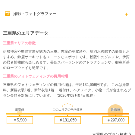
撮影・フォトグラファー
三重県のエリアデータ
三重県エリアの特徴
伊勢神宮や熊野古道が魅力の三重。志摩の英虞湾や、鳥羽水族館での撮影もお
すすめ。鈴鹿サーキットもユニークなスポットです。松阪牛のグルメや、伊賀
の忍者博物館も楽しめます。長島スパーランドのアトラクションや、御在所岳
のロープウェイも絶景です。
三重県のフォトウェディングの費用相場
三重県のフォトウェディングの費用相場は、平均131,659円です。 これは撮影
料、新婦衣装1着、新郎衣装1着 、着付け、ヘアメイク、小物一式が含まれるプ
ラン金額を対象にしています。 （2026年08月07日現在）
最安値
このエリアの平均価格
最高値
￥5,500
￥131,659
￥297,000
三重県のプラン検索