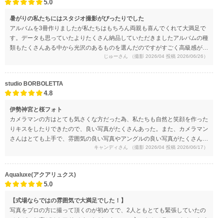
5.0
暑がりの私たちにはスタジオ撮影がぴったりでした
アルバムを3冊作りましたが私たちはもちろん両親も喜んでくれて大満足で
す。データも思っていたよりたくさん納品していただきましたアルバムの種
類もたくさんある中から光沢のあるものを選んだのですがすごく高級感があ
じゅーさん
（撮影 2026/04 投稿 2026/06/26）
り一生に一回の思い出の品としてとても素敵なアルバムに仕上がっていまし
た。希望のポーズも素敵に撮っていただいていて、私たちの持ち込んだ小物
だけの写真もありとても嬉しかったです
studio BORBOLETTA
4.8
伊勢神宮と桜フォト
カメラマンの方はとても気さくな方だった為、私たちも自然と笑顔を作った
りキスをしたりできたので、良い写真がたくさんあった。また、カメラマン
さんはとても上手で、雰囲気の良い写真やアングルの良い写真がたくさんあ
キャンディさん
（撮影 2026/04 投稿 2026/06/17）
って、プロに任せてよかったなと思った。
Aqualuxe(アクアリュクス)
5.0
【式場ならではの雰囲気で大満足でした！】
写真をプロの方に撮って頂くのが初めてで、2人ともとても緊張していたの