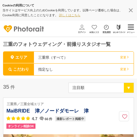
Cookieの利用について
当サイトはサービス向上のためCookieを利用しています。以降ページ遷移した場合は、
Cookie利用に同意したことになります。
詳しくはこちら
三重のフォトウェディング・前撮りスタジオ一覧
エリア
三重県（すべて）
変更
こだわり
指定なし
変更
35
件
三重県／三重全域エリア
MaiBRIDE 津／ノードダモーレ 津
4.7
66
件
撮影レポート掲載中
オンライン相談OK