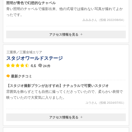
照明が青色で幻想的なチャペル
青い照明のチャペルで撮影出来、他の式場では撮れない写真が撮れてよか
ったです。
みみみさん（投稿 2022/08/04）
アクセス情報を見る
〒510-0088
三重県三重県四日市市元町8-5
ご予約・撮影に関しては最寄りの式場(ラ セーヌ マリアージュ四日市/ア
三重県／三重全域エリア
ニエス・ガーデン名張）にお問い合わせください。
スタジオワールドステージ
4.6
24
件
最新クチコミ
【スタジオ撮影プランがおすすめ】ナチュラルで可愛いスタジオ
雰囲気を飾らずとても自然に撮ってくださっていたので、柔らかい表情で
映っていたので大変気に入りました。
ユウさん（投稿 2024/07/01）
アクセス情報を見る
〒514-0033
三重県津市丸之内20-24