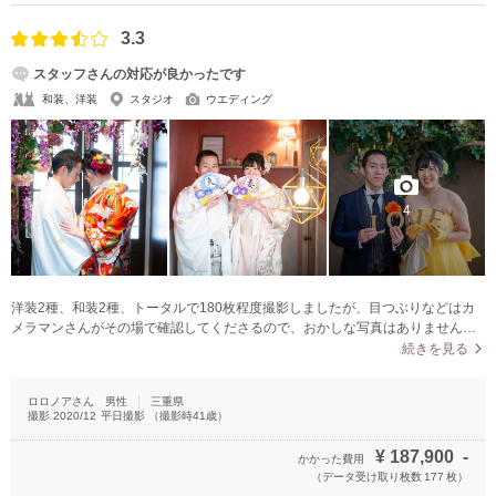
ルしたのもあり当日撮影決行できる事をすごく嬉しく思いましたが結局写真が
微妙でした…撮り直せるなら今すぐにでも撮り直したいと思うレベルでした後
3.3
から思ったのは、これならドレスのみレンタルして知り合いのカメラマンに撮
スタッフさんの対応が良かったです
影お願いした方が余程良い物を残せたな〜と思いました
和装、洋装
スタジオ
ウエディング
4
洋装2種、和装2種、トータルで180枚程度撮影しましたが、目つぶりなどはカ
メラマンさんがその場で確認してくださるので、おかしな写真はありませんで
した。ポーズ、構図などすべておまかせで、指示されるままに撮影しました
続きを見る
が、希望のポーズや撮影小物の持ち込みなど自由に撮影可能なようです。
ロロノアさん
男性
三重県
撮影
2020/12
平日撮影
（撮影時
41
歳）
¥
187,900
-
かかった費用
（データ受け取り枚数
177
枚）