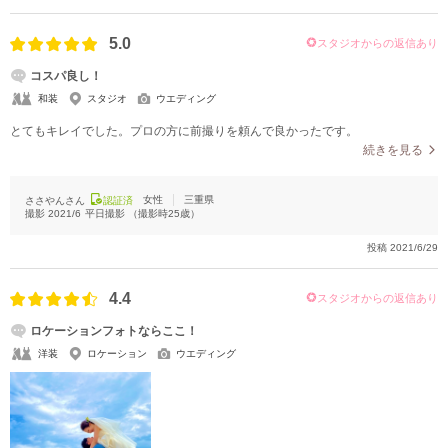
5.0
スタジオからの返信あり
コスパ良し！
和装
スタジオ
ウエディング
とてもキレイでした。プロの方に前撮りを頼んで良かったです。
続きを見る
女性
三重県
ささやんさん
認証済
撮影
2021/6
平日撮影
（撮影時
25
歳）
投稿
2021/6/29
4.4
スタジオからの返信あり
ロケーションフォトならここ！
洋装
ロケーション
ウエディング