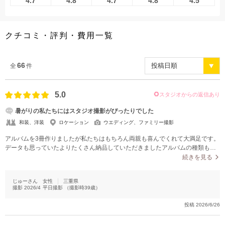
4.7
4.8
4.7
4.8
4.5
こだわりポイント
クチコミ・評判・費用一覧
66
全
件
5.0
スタジオからの返信あり
チャペルでの撮影
人気スポットでの撮影
暑がりの私たちにはスタジオ撮影がぴったりでした
和装、洋装
ロケーション
ウエディング、ファミリー撮影
アルバムを3冊作りましたが私たちはもちろん両親も喜んでくれて大満足です。
データも思っていたよりたくさん納品していただきましたアルバムの種類もた
くさんある中から光沢のあるものを選んだのですがすごく高級感があり一生に
続きを見る
一回の思い出の品としてとても素敵なアルバムに仕上がっていました。希望の
ポーズも素敵に撮っていただいていて、私たちの持ち込んだ小物だけの写真も
女性フォトグラファー
挙式フォト
じゅーさん
女性
三重県
ありとても嬉しかったです
撮影
2026/4
平日撮影
（撮影時
39
歳）
スタジオでの撮影
海での撮影
家族・友人と撮影
投稿
2026/6/26
豊富なカラードレス
持ち込み衣装
子供用の衣装