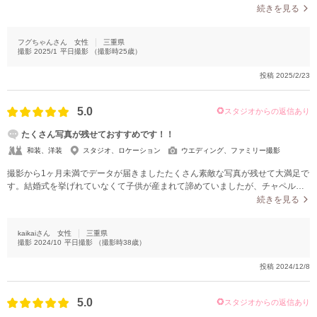
いただき大満足でした。
続きを見る
フグちゃんさん
女性
三重県
撮影
2025/1
平日撮影
（撮影時
25
歳）
投稿
2025/2/23
5.0
スタジオからの返信あり
たくさん写真が残せておすすめです！！
和装、洋装
スタジオ、ロケーション
ウエディング、ファミリー撮影
撮影から1ヶ月未満でデータが届きましたたくさん素敵な写真が残せて大満足で
す。結婚式を挙げれていなくて子供が産まれて諦めていましたが、チャペルで
の撮影ができ結婚式を挙げたような写真の仕上がりで嬉しかったです。
続きを見る
kaikaiさん
女性
三重県
撮影
2024/10
平日撮影
（撮影時
38
歳）
投稿
2024/12/8
5.0
スタジオからの返信あり