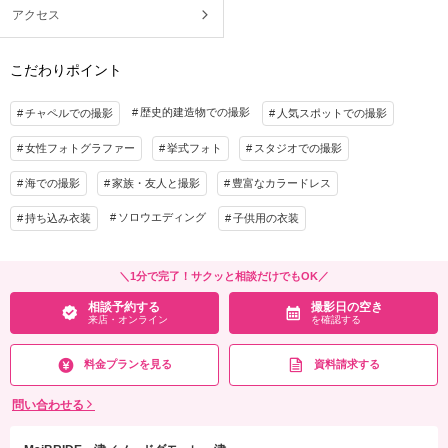
アクセス
こだわりポイント
歴史的建造物での撮影
チャペルでの撮影
人気スポットでの撮影
女性フォトグラファー
挙式フォト
スタジオでの撮影
海での撮影
家族・友人と撮影
豊富なカラードレス
ソロウエディング
持ち込み衣装
子供用の衣装
＼1分で完了！サクッと相談だけでもOK／
相談予約する
撮影日の空き
来店・オンライン
を確認する
料金プランを見る
資料請求する
問い合わせる