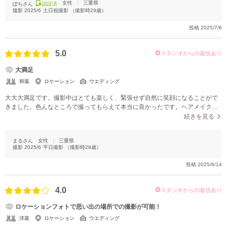
女性
三重県
ぽちさん
認証済
撮影
2025/6
土日祝撮影
（撮影時
29
歳）
投稿
2025/7/6
5.0
スタジオからの返信あり
大満足
和装
ロケーション
ウエディング
大大大満足です。撮影中はとても楽しく、緊張せず自然に笑顔になることがで
きました。色んなところで撮ってもらえて本当に良かったです。ヘアメイクさ
んもカメラマンさんも本当にずっと気さくで雰囲気もよく、危なくないよう気
続きを見る
をつかってくださり、とても思い出に残る一日となりました。
まるさん
女性
三重県
撮影
2025/6
平日撮影
（撮影時
28
歳）
投稿
2025/6/14
4.0
スタジオからの返信あり
ロケーションフォトで思い出の場所での撮影が可能！
洋装
ロケーション
ウエディング