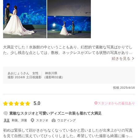
大満足でした！水族館の中ということもあり、幻想的で素敵な写真ばかりでし
た。少し残念な点としては、数枚、ネックレスがズレてる状態の写真があり、
直してくれたら良かったなあと思いました！それ以外は大満足です。旅行先の
続きを見る
いい思い出となりました。結婚式のペーパーアイテム等に使用する予定です！
あおじょうさん
女性
神奈川県
撮影
2024/8
土日祝撮影
（撮影時
32
歳）
投稿
2025/4/16
5.0
スタジオからの返信あり
素敵なスタジオと可愛いディズニー衣装も着れて大満足
和装、洋装
スタジオ
ウエディング
初めは緊張して顔がきがちなくなっているかと思いましたが出来上がりの写真
を見て自然に笑えていてびっくりしました。希望していた撮影も綺麗に撮って