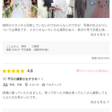
4
他所のスタジオと比較していないのでわからないのですが、写真の仕上がりに
ついては満足です。スタジオもいろいろな場所があり、前ボケ等で主題も強調
されるような写真でうれしく思います。強いて言うなら、ウエディングドレス
続きを見る
での写真がもっとあったら尚良いかなと思いました。撮影してから２週間程度
で仕上がり、スピード感も大変満足です。おすすめ（？）された美肌加工は、
こしおさん
男性
三重県
通常と見比べてみましたが、私たちの場合は差がほとんどないように感じまし
撮影
2021/7
平日撮影
（撮影時
34
歳）
た。
投稿
2021/10/1
4.8
スタジオからの返信あり
平日の撮影がおすすめ！！
和装、洋装
スタジオ
ウエディング
綺麗に撮っていただきました。持って行った小物を使ってたくさん撮影しても
らえたのが良かったです。
続きを見る