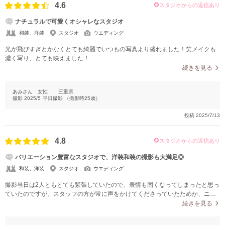
4.6
スタジオからの返信あり
ナチュラルで可愛くオシャレなスタジオ
和装、洋装
スタジオ
ウエディング
光が飛びすぎとかなくとても綺麗でいつもの写真より盛れました！笑メイクも
濃く写り、とても映えました！
続きを見る
あみさん
女性
三重県
撮影
2025/5
平日撮影
（撮影時
25
歳）
投稿
2025/7/13
4.8
スタジオからの返信あり
バリエーション豊富なスタジオで、洋装和装の撮影も大満足◎
和装、洋装
スタジオ
ウエディング
撮影当日は2人ともとても緊張していたので、表情も固くなってしまったと思っ
ていたのですが、スタッフの方が常に声をかけてくださっていたためか、ニッ
コリの写真もすごく自然な笑顔になっていて、嬉しかったです。バリエーショ
続きを見る
ン豊富なスタジオで撮影させていただき、同じ場所でも衣装によって雰囲気が
全然違っていて、写真を見ていてとても楽しかったです。