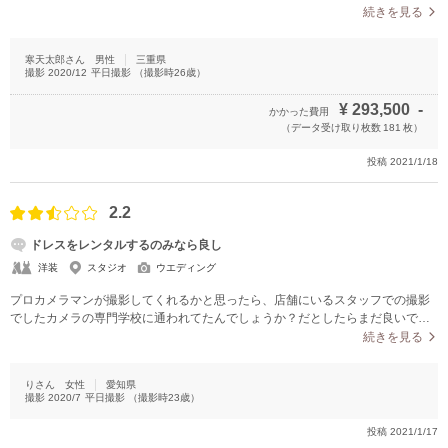
続きを見る
寒天太郎さん
男性
三重県
撮影
2020/12
平日撮影
（撮影時
26
歳）
¥
293,500
-
かかった費用
（データ受け取り枚数
181
枚）
投稿
2021/1/18
2.2
ドレスをレンタルするのみなら良し
洋装
スタジオ
ウエディング
プロカメラマンが撮影してくれるかと思ったら、店舗にいるスタッフでの撮影
でしたカメラの専門学校に通われてたんでしょうか？だとしたらまだ良いです
が、そうでなければちょっと…と思いました撮影中のシャッターを切る速度は
続きを見る
かなり遅めこちらでポーズをその都度変えようと思っても必要ないポーズの指
示ばかりで撮影テンポが遅かったです元々モデルの経験があり、カメラマンの
りさん
女性
愛知県
知り合いも複数居るため撮影に関しては慣れていたり知識がある程度ある身で
撮影
2020/7
平日撮影
（撮影時
23
歳）
したが、あまり出しゃばるのは良くないと思い撮影中は何も言いませんでし
た。撮り終えた写真を見てやはり違和感、不自然…コロナの影響でかなりの期
投稿
2021/1/17
間延期になり、子供もいるし遠方だし、ドレスもハイグレードのものをレンタ