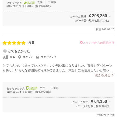
女性
三重県
フラワーさん
認証済
撮影
2021/1
平日撮影
（撮影時
28
歳）
¥
208,250
-
かかった費用
（データ受け取り枚数
151
枚）
投稿
2021/9/26
5.0
スタジオからの返信あり
とてもよかった
和装
スタジオ
ウエディング
とてもきれいに撮っていただき、いい思い出になりました。背景も何パターン
もあり、いろんな雰囲気の写真ができました。式当日にも使用したいと思って
います。
続きを見る
男性
三重県
もっちゃんさん
認証済
撮影
2021/6
平日撮影
（撮影時
25
歳）
¥
64,150
-
かかった費用
（データ受け取り枚数
96
枚）
投稿
2021/7/1