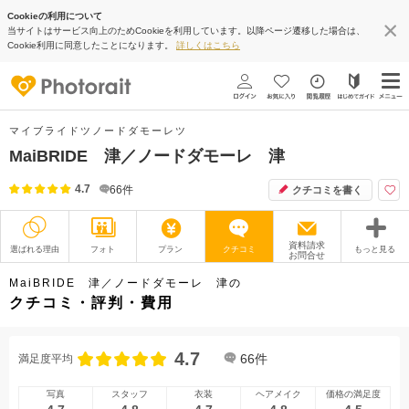
Cookieの利用について
当サイトはサービス向上のためCookieを利用しています。以降ページ遷移した場合は、
Cookie利用に同意したことになります。
詳しくはこちら
マイブライドツノードダモーレツ
MaiBRIDE 津／ノードダモーレ 津
4.7
66
件
クチコミを書く
資料請求
選ばれる理由
フォト
プラン
クチコミ
もっと見る
お問合せ
撮影レポート
フォトグラファー
MaiBRIDE 津／ノードダモーレ 津の
クチコミ・評判・費用
衣装
ムービー
4.7
オプション
ブログ
66
件
満足度平均
アクセス/TEL
スタジオトップ
写真
スタッフ
衣装
ヘアメイク
価格の満足度