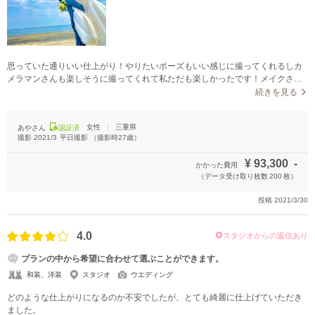
思っていた通りいい仕上がり！やりたいポーズもいい感じに撮ってくれるしカ
メラマンさんも楽しそうに撮ってくれて私ただも楽しかったです！メイクさん
も一緒に同行してくれて私の携帯でずっと写真も撮ってくれたのでデータ以上
続きを見る
にいい写真も手に入りました！
女性
三重県
あやさん
認証済
撮影
2021/3
平日撮影
（撮影時
27
歳）
¥
93,300
-
かかった費用
（データ受け取り枚数
200
枚）
投稿
2021/3/30
4.0
スタジオからの返信あり
プランの中から希望に合わせて選ぶことができます。
和装、洋装
スタジオ
ウエディング
どのような仕上がりになるのか不安でしたが、とても綺麗に仕上げていただき
ました。