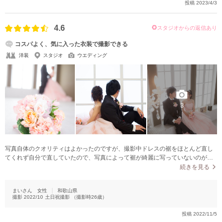
投稿
2023/4/3
4.6
スタジオからの返信あり
コスパよく、気に入った衣装で撮影できる
洋装
スタジオ
ウエディング
3
写真自体のクオリティはよかったのですが、撮影中ドレスの裾をほとんど直し
てくれず自分で直していたので、写真によって裾が綺麗に写っていないのが気
になりました。また、妊娠がわかり急遽時期を早めての撮影だったので、なる
続きを見る
べく締め付けないよう着せていただいたのはいいですが、横から見るとドレス
が完全に浮いてしまっていたのが残念です。
まいさん
女性
和歌山県
撮影
2022/10
土日祝撮影
（撮影時
26
歳）
投稿
2022/11/5