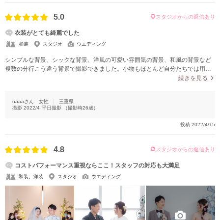
5.0
スタジオからの返信あり
衣装がとても綺麗でした
和装
スタジオ
ウエディング
シンプルな背景、シックな背景、洋風の可愛い雰囲気の背景、和風の背景など
複数の分行こう違う背景で撮影できました。小物もほとんど自分たちでは用意
しませんでしたが、ガーランドや扇子などいろいろなものを使って撮影してい
続きを見る
ただきました。この背景でさっきのポーズをもう一度撮りたいとお願いしたと
ころ快くokしていただけました。
naaaさん
女性
三重県
撮影
2022/4
平日撮影
（撮影時
26
歳）
投稿
2022/4/15
4.8
スタジオからの返信あり
コストパフォーマンス重視ならここ！スタッフの対応も大満足
和装、洋装
スタジオ
ウエディング