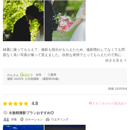
綺麗に撮ってもらえて、撮影も指示がもらえたため、撮影慣れしてなくても問
題なく良い写真が撮って貰えました。自然な表情でとってもらえたので気に入
ってます！
続きを見る
女性
三重県
のんさん
認証済
撮影
2025/5
土日祝撮影
（撮影時
28
歳）
投稿
2025/5/9
4.8
スタジオからの返信あり
水族館撮影プランおすすめ◎
洋装
ロケーション
ウエディング