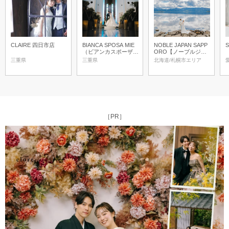
CLAIRE 四日市店
BIANCA SPOSA MIE
NOBLE JAPAN SAPP
（ビアンカスポーザ三
ORO【ノーブルジャ
重）
パン札幌】
三重県
三重県
北海道/札幌市エリア
［PR］