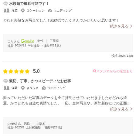
水族館で撮影可能です！
洋装
ロケーション
ウエディング
どれも素敵なお写真でした！結婚式でたくさんつかいたいと思います！
続きを見る
女性
三重県
こちさん
認証済
撮影
2024/11
平日撮影
（撮影時
21
歳）
投稿
2024/12/8
5.0
スタジオからの返信あり
親切、丁寧、かつスピーディなお仕事
洋装
スタジオ
ウエディング
撮っていただいた写真のデータを全て拝見させていただきましたがどれも綺
麗、かつどれも自然な表情でした。一応、全体写真や、新郎新婦だけの正面か
らの写真は撮影するタイミングは教えてくれますが各シーン毎に「向き合って
続きを見る
ください」「指輪を見せてください」などのお声がけされてから、そこから撮
影する際にはお声がけはないので終始作った表情ではなく、いつも通りの自然
pageさん
男性
大阪府
な表情や顔でいられました。
撮影
2023/3
土日祝撮影
（撮影時
23
歳）