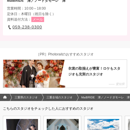
MaiBRIDE 津／ノードダモーレ 津
営業時間：10:00～18:00
定休日：木曜日（祝日を除く）
資料送付方法：
メール
059-238-0300
［PR］Photoraitのおすすめスタジオ
衣裳の取揃えが豊富！ロケもスタ
ジオも充実のスタジオ
愛知県
フォトウエディング/結婚写真のPhotorait ホーム
三重県のスタジオ
三重全域のスタジオ
MaiBRIDE 津／ノードダモーレ 津
こちらのスタジオをチェックした人におすすめのスタジオ