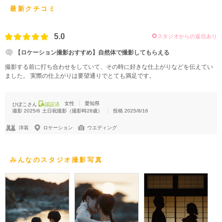
最新クチコミ
5.0
スタジオからの返信あり
【ロケーション撮影おすすめ】自然体で撮影してもらえる
撮影する前に打ち合わせをしていて、その時に好きな仕上がりなどを伝えてい
ました。 実際の仕上がりは要望通りでとても満足です。
女性
愛知県
ひぽこさん
認証済
撮影
2025/6
土日祝撮影
（撮影時
28
歳）
投稿
2025/8/16
洋装
ロケーション
ウエディング
みんなのスタジオ撮影写真