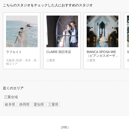
こちらのスタジオをチェックした人におすすめのスタジオ
ラフエイト
CLAIRE 四日市店
BIANCA SPOSA MIE
（ビアンカスポーザ三
重）
大阪府 /吹田・茨木・高
三重県
三重県
槻エリア
近くのエリア
三重全域
岐阜県
静岡県
愛知県
三重県
［PR］