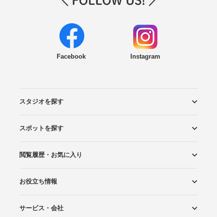
Facebook
Instagram
スタジオを探す
スポットを探す
エリアから探す
こだわりから探す
NEW PHOTO STYLE
プランから探す
フォトタイプ診断
フォトグラファーから探す
国内リゾートから探す
閲覧履歴・お気に入り
ロケーションから探す
スタジオから探す
お役立ち情報
閲覧スタジオ
お気に入り
サービス・会社
Wedding Photo マガジン
はじめてガイド