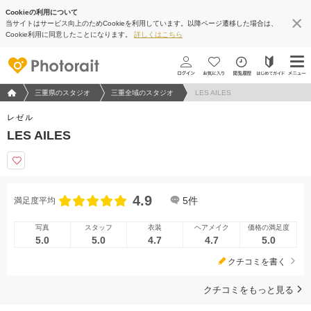
Cookieの利用について
当サイトはサービス向上のためCookieを利用しています。以降ページ遷移した場合は、
Cookie利用に同意したことになります。
詳しくはこちら
フォトウエディング/結婚写真のPhotorait ホーム
三重県のスタジオ
三重全域のスタジオ
LES AILES
レゼル
LES AILES
4.9
5
件
満足度平均
写真
スタッフ
衣装
ヘアメイク
価格の満足度
5.0
5.0
4.7
4.7
5.0
クチコミを書く
クチコミをもっと見る