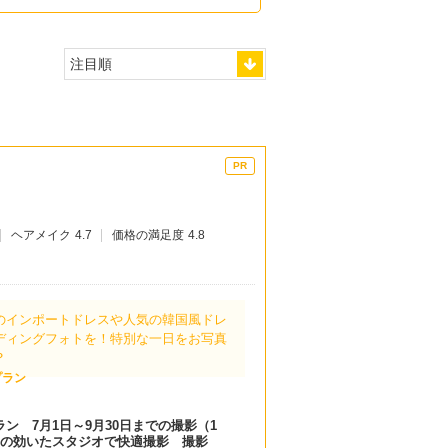
ヘアメイク
4.7
価格の満足度
4.8
のインポートドレスや人気の韓国⾵ドレ
ディングフォトを！特別な一日をお写真
？
プラン
ン 7月1日～9月30日までの撮影（1
房の効いたスタジオで快適撮影 撮影