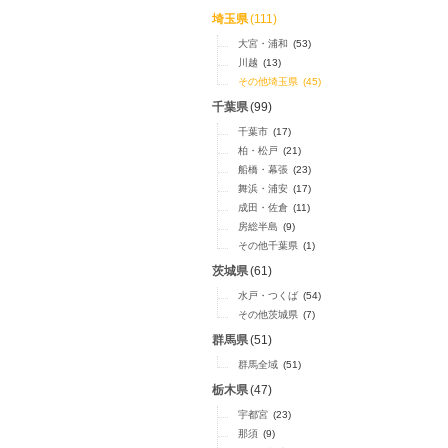
埼玉県
(111)
大宮・浦和
(53)
川越
(13)
その他埼玉県
(45)
千葉県
(99)
千葉市
(17)
柏・松戸
(21)
船橋・幕張
(23)
舞浜・浦安
(17)
成田・佐倉
(11)
房総半島
(9)
その他千葉県
(1)
茨城県
(61)
水戸・つくば
(54)
その他茨城県
(7)
群馬県
(51)
群馬全域
(51)
栃木県
(47)
宇都宮
(23)
那須
(9)