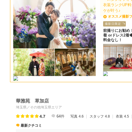
衣装ランクUP
ケが叶う♪
オススメ撮影
撮影日限定
前撮りにお勧め
着 orドレス2
料金なし！
華雅苑 草加店
埼玉県／その他埼玉県エリア
4.7
64
件
写真
4.6
スタッフ
4.8
衣装
4.5
最新クチコミ