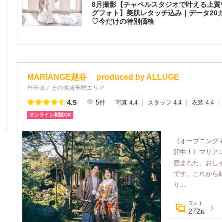
8月撮影【チャペルスタジオで叶える上質
グフォト】美肌レタッチ込み｜データ20
♡今だけの特別価格
MARIANGE越谷 produced by ALLUGE
埼玉県／その他埼玉県エリア
4.5
5
件
写真
4.4
スタッフ
4.4
衣装
4.4
オンライン相談OK
《オープニング
開中！》マリア
囲まれた、おし
です。これから
り...
フォト
272
枚