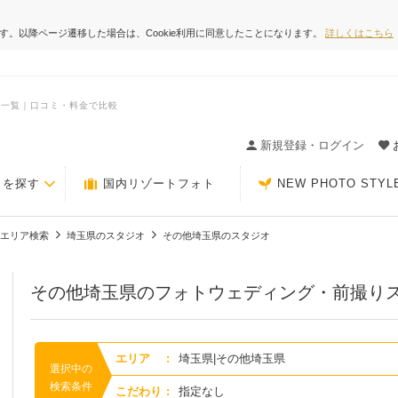
ます。以降ページ遷移した場合は、Cookie利用に同意したことになります。
詳しくはこちら
オ一覧｜口コミ・料金で比較
ィングの決め手が見つかるクチコミサイト-Photorait
新規登録・ログイン
トを探す
国内リゾートフォト
NEW PHOTO STYL
エリア検索
埼玉県のスタジオ
その他埼玉県のスタジオ
その他埼玉県のフォトウェディング・前撮り
エリア
:
埼玉県|その他埼玉県
選択中の
検索条件
こだわり
:
指定なし