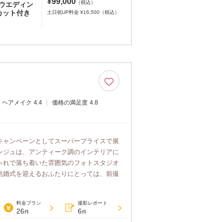
¥99,000
（税込）
ウエディン
カット付き
土日祝UP料金 ¥16,500（税込）
ヘアメイク
4.4
価格の満足度
4.8
キャンペーンとしてスーパープライスで展
ンジュは、アンティーク調のインテリアに
ゃれで落ち着いた雰囲気のフォトスタジオ
結婚式を迎えるおふたりにとっては、前撮
料金プラン
撮影レポート
26
6
件
件