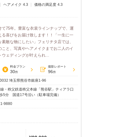
ヘアメイク
4.3
価格の満足度
4.3
けて75年。豊富な衣裳ラインナップで、運
える喜びをお届け致します！！「一生に一
を素敵な物にしたい」フェリチタ店では、
のこと、写真やヘアメイクまでお二人のイ
ウェディングが叶えられ...
料金プラン
撮影レポート
30
96
件
件
-0032 埼玉県熊谷市銀座1-96
崎線・秩父鉄道秩父本線「熊谷駅」ティアラ口
歩5分 国道17号沿い（駐車場完備）
21-9880