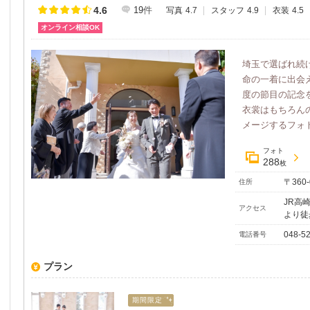
4.6
19
件
写真
4.7
スタッフ
4.9
衣装
4.5
オンライン相談OK
埼玉で選ばれ続
命の一着に出会
度の節目の記念
衣裳はもちろん
メージするフォト
フォト
288
枚
〒360
住所
JR高
アクセス
より徒
048-5
電話番号
プラン
期間限定