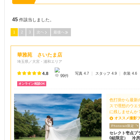
45
件該当しました。
1
2
3
次ヘ
最後へ
華雅苑 さいたま店
埼玉県／大宮・浦和エリア
4.8
写真
4.7
スタッフ
4.9
衣装
4.6
99
件
オンライン相談OK
⾊打掛から最新
スで理想のウエ
に残しませんか
オススメ撮影
Photorait限定
セレクト壱点プラ
0組限定） 冷