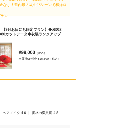
料金なし！県内最大級の28シーンで和洋ロ
プラン
！【9月お日にち限定プラン】◆和装2
着◆80カットデータ◆衣装ランクアップ
¥99,000
（税込）
土日祝UP料金 ¥16,500（税込）
ヘアメイク
4.6
価格の満足度
4.8