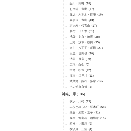
品川・田町
(38)
お台場・豊洲
(17)
赤坂・六本木・麻布
(16)
表参道・青山
(43)
恵比寿・代官山
(17)
新宿・代々木
(31)
池袋・文京・練馬
(28)
上野・浅草・墨田
(35)
立川・八王子・町田
(27)
目黒・世田谷
(30)
渋谷・原宿
(29)
広尾・白金
(6)
中野・杉並
(12)
江東・江戸川
(11)
武蔵野・調布・多摩
(14)
その他東京都
(8)
神奈川県
(186)
横浜・川崎
(73)
みなとみらい・桜木町
(58)
鎌倉・湘南・逗子
(31)
厚木・海老名・相模原
(15)
箱根・小田原
(5)
横須賀・三浦
(4)