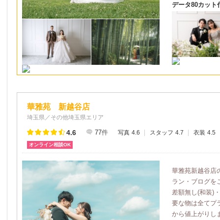
データ80カット
華雅苑 新越谷店
埼玉県／その他埼玉県エリア
4.6
77
件
写真
4.6
スタッフ
4.7
衣装
4.5
オンライン相談OK
華雅苑新越谷店
ラン・ブログを
差額無し(和装
要な物は全てプ
から値上がりしま