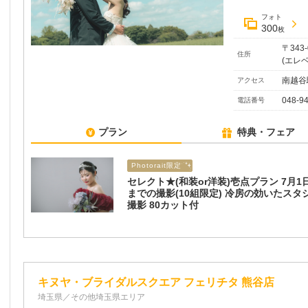
フォト
300
枚
〒343
住所
(エレ
南越谷
アクセス
048-9
電話番号
プラン
特典・フェア
Photorait限定
セレクト★(和装or洋装)壱点プラン 7月1
までの撮影(10組限定) 冷房の効いたスタ
撮影 80カット付
キヌヤ・ブライダルスクエア フェリチタ 熊谷店
埼玉県／その他埼玉県エリア