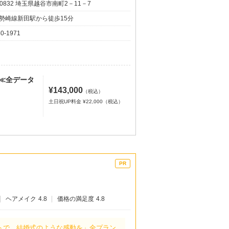
-0832 埼玉県越谷市南町2－11－7
勢崎線新田駅から徒歩15分
40-1971
≪全データ
¥143,000
（税込）
土日祝UP料金 ¥22,000（税込）
ヘアメイク
4.8
価格の満足度
4.8
トで、結婚式のような感動を」全プラン