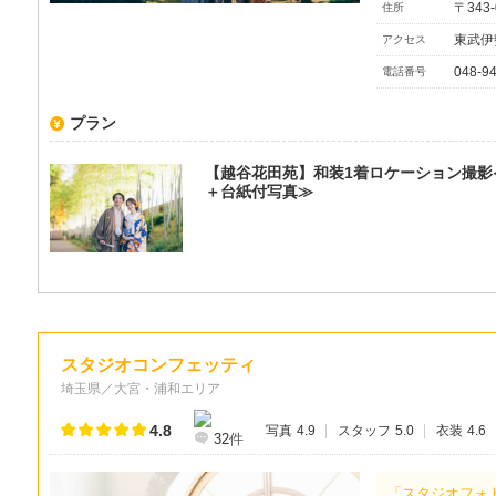
〒343
住所
東武伊
アクセス
048-9
電話番号
プラン
【越谷花田苑】和装1着ロケーション撮影
＋台紙付写真≫
スタジオコンフェッティ
埼玉県／大宮・浦和エリア
4.8
写真
4.9
スタッフ
5.0
衣装
4.6
32
件
「スタジオフォ