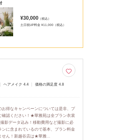
付
¥30,000
（税込）
土日祝UP料金 ¥11,000（税込）
ヘアメイク
4.4
価格の満足度
4.8
のお得なキャンペーンについては是非、プ
ご確認ください！★華雅苑は全プラン衣裳
)・撮影データ込み！移動費用など撮影に必
ランに含まれているので基本、プラン料金
せん！新越谷店は★華雅...