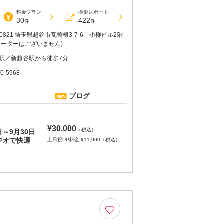
料金プラン
撮影レポート
30
422
件
件
-0821 埼玉県越谷市瓦曽根3-7-6 小柳ビル2階
ベーターはございません)
駅／新越谷駅から徒歩7分
40-5968
ブログ
¥30,000
（税込）
日～9月30日
ジオで快適
土日祝UP料金 ¥11,000（税込）