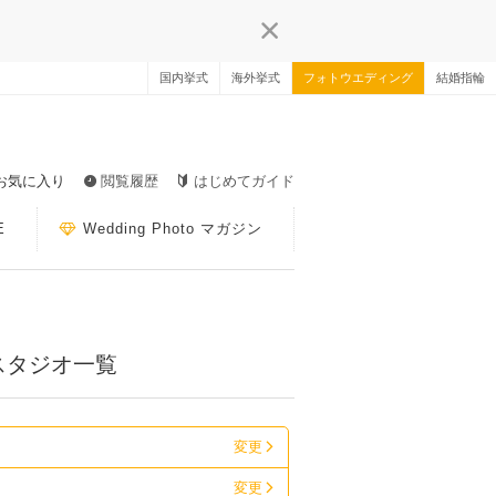
国内挙式
海外挙式
フォトウエディング
結婚指輪
お気に入り
閲覧履歴
はじめてガイド
E
Wedding Photo マガジン
スタジオ一覧
変更
変更