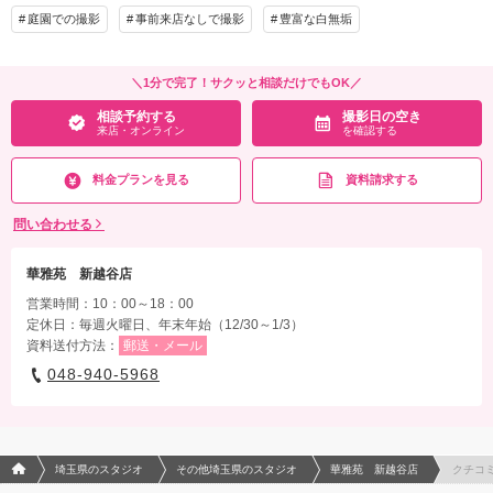
庭園での撮影
事前来店なしで撮影
豊富な白無垢
＼1分で完了！サクッと相談だけでもOK／
相談予約する
撮影日の空き
来店・オンライン
を確認する
料金プランを見る
資料請求する
問い合わせる
華雅苑 新越谷店
営業時間：10：00～18：00
定休日：毎週火曜日、年末年始（12/30～1/3）
資料送付方法：
郵送・メール
048-940-5968
フォトウエディング/結婚写真のPhotorait ホーム
埼玉県のスタジオ
その他埼玉県のスタジオ
華雅苑 新越谷店
クチコ