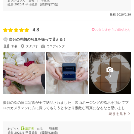
おさかなさん
女性
埼玉県
撮影
2026/4
平日撮影
（撮影時
27
歳）
投稿
2026/5/26
4.8
スタジオからの返信あり
自分の理想の写真を撮って貰える！
和装
スタジオ
ウエディング
3
撮影の次の日に写真が全て納品されました！沢山ポージングの指示を頂いてプ
ロのカメラマンに方に撮ってもらうとやはり素敵な写真になるなと思いまし
た。
続きを見る
女性
埼玉県
あずさん
認証済
撮影
2026/5
平日撮影
（撮影時
28
歳）