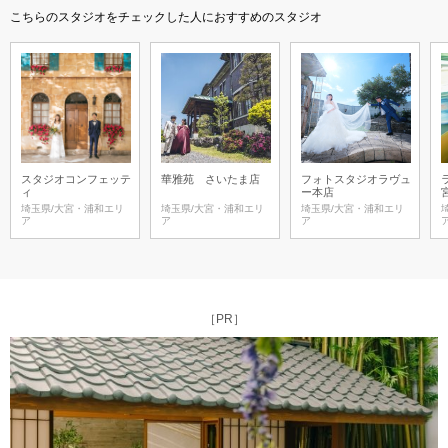
こちらのスタジオをチェックした人におすすめのスタジオ
スタジオコンフェッテ
華雅苑 さいたま店
フォトスタジオラヴュ
ィ
ー本店
埼玉県/大宮・浦和エリ
埼玉県/大宮・浦和エリ
埼玉県/大宮・浦和エリ
ア
ア
ア
［PR］