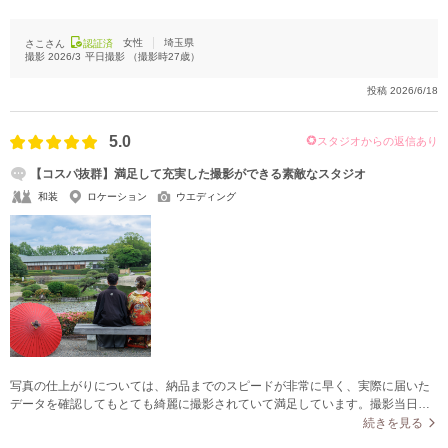
ちらしい写真を仕上げてくださったと思います。
女性
埼玉県
さこさん
認証済
撮影
2026/3
平日撮影
（撮影時
27
歳）
投稿
2026/6/18
5.0
スタジオからの返信あり
【コスパ抜群】満足して充実した撮影ができる素敵なスタジオ
和装
ロケーション
ウエディング
写真の仕上がりについては、納品までのスピードが非常に早く、実際に届いた
データを確認してもとても綺麗に撮影されていて満足しています。撮影当日
は、立ち位置や目線、手の置き方、衣装の見え方などを細かく指示していただ
続きを見る
けたため、写真撮影に慣れていない自分たちでも安心して撮影に臨むことがで