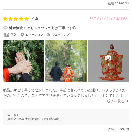
投稿
2026/5/14
4.8
スタジオからの返信あり
料金格安！でもスタッフの方は丁寧です◎
和装
ロケーション
ウエディング
3
納品がすごく早くて助かりました。事前に言われていた通り、レタッチがない
ものだったので、自分でアプリを使ってレタッチしましたが、十分でした！！
続きを見る
みーさん
撮影
2026/4
土日祝撮影
（撮影時
34
歳）
投稿
2026/4/30