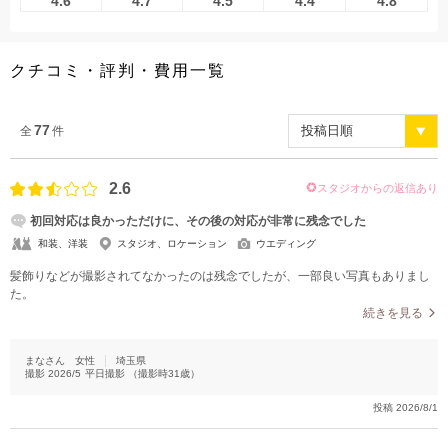
4.6
4.7
4.5
4.4
4.8
こだわりポイント
クチコミ・評判・費用一覧
77
全
件
2.6
スタジオからの返信あり
豊富な色打掛・着物
土日同一料金
初回対応は良かっただけに、その後の対応が非常に残念でした
和装、洋装
スタジオ、ロケーション
ウエディング
髪飾りなどが撮影されてなかったのは残念でしたが、一部良い写真もありまし
た。
続きを見る
チャペルでの撮影
豊富なドレス
まなさん
女性
埼玉県
撮影
2026/5
平日撮影
（撮影時
31
歳）
家族・友人と撮影
動画の作成
ペットと撮影
庭園での撮影
投稿
2026/8/1
事前来店なしで撮影
豊富な白無垢