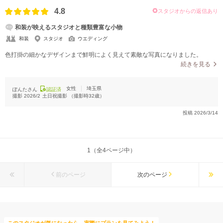
4.8
スタジオからの返信あり
和装が映えるスタジオと種類豊富な小物
和装
スタジオ
ウエディング
色打掛の細かなデザインまで鮮明によく見えて素敵な写真になりました。
続きを見る
女性
埼玉県
ぽんたさん
認証済
撮影
2026/2
土日祝撮影
（撮影時
32
歳）
投稿
2026/3/14
1（全4ページ中）
前のページ
次のページ
このスタジオが気になったら、実際にプランを見てみよう！