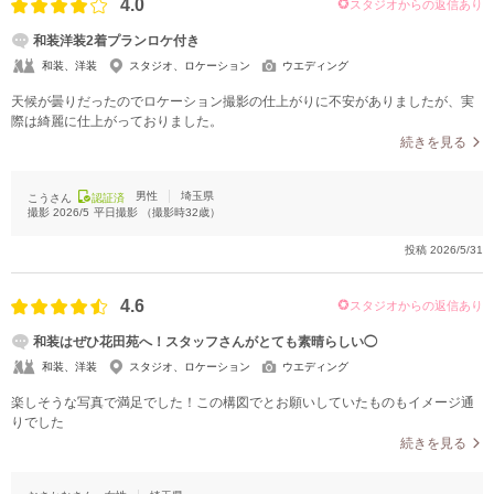
4.0
スタジオからの返信あり
和装洋装2着プランロケ付き
和装、洋装
スタジオ、ロケーション
ウエディング
天候が曇りだったのでロケーション撮影の仕上がりに不安がありましたが、実
際は綺麗に仕上がっておりました。
続きを見る
男性
埼玉県
こうさん
認証済
撮影
2026/5
平日撮影
（撮影時
32
歳）
投稿
2026/5/31
4.6
スタジオからの返信あり
和装はぜひ花田苑へ！スタッフさんがとても素晴らしい◯
和装、洋装
スタジオ、ロケーション
ウエディング
楽しそうな写真で満足でした！この構図でとお願いしていたものもイメージ通
りでした
続きを見る