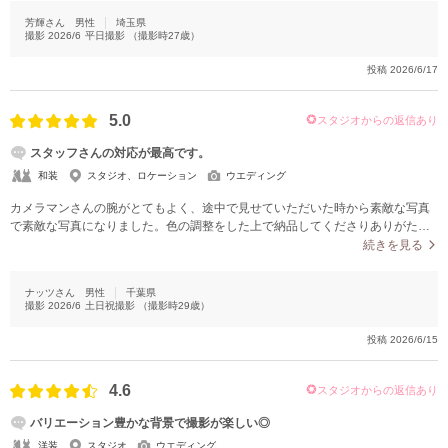
きました。特に、和装の雰囲気やロケーションの良さがしっかり伝わる写真に
芳輝さん
男性
埼玉県
なっており、自分たちではなかなか撮れないような仕上がりになっていた点が
撮影
2026/6
平日撮影
（撮影時
27
歳）
とても気に入っています。撮影中にスマートフォンでも同じような場面を撮影
していましたが、納品された写真を見比べると、構図や明るさ、表情の引き出
投稿
2026/6/17
し方などがやはりプロの撮影ならではだと感じました。また、自然な表情の写
真だけでなく、衣装や小物を生かしたカットも綺麗に残していただけて、見返
した時に撮影当日の雰囲気を思い出せるような写真になっていました。初めて
5.0
スタジオからの返信あり
前撮りやスタジオ撮影をする方でも、細かくサポートしていただけるのでおす
スタッフさんの対応が最高です。
すめできると思います。
和装
スタジオ、ロケーション
ウエディング
カメラマンさんの腕がとてもよく、途中で見せていただいた時から素敵な写真
で素敵な写真になりました。色の調整をした上で納品してくださりありがたか
ったです。雰囲気も暖かい写真がたくさん撮れました。
続きを見る
ナッツさん
男性
千葉県
撮影
2026/6
土日祝撮影
（撮影時
29
歳）
投稿
2026/6/15
4.6
スタジオからの返信あり
バリエーション豊かな背景で撮影が楽しい◎
洋装
スタジオ
ウエディング