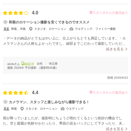
4.0
スタジオからの返信あり
和装のロケーション撮影を安くできるのでオススメ
和装、洋装
スタジオ、ロケーション
ウエディング、ファミリー撮影
・データの納品がとてもはやい上に、仕上がりもとても満足しています。・カ
メラマンさんの人柄もよかったですし、細部までこだわって撮影していただき
プロ意識を感じました。・レタッチをしなくてもとても綺麗に撮影していただ
続きを見る
き驚きました。
女性
埼玉県
skmkさん
認証済
撮影
2026/6
平日撮影
（撮影時
30
歳）
投稿
2026/6/22
4.4
スタジオからの返信あり
カメラマン、スタッフと楽しみながら撮影できる！
和装
スタジオ、ロケーション
ウエディング
雨が降っていましたが、撮影時にちょうど晴れてくるという絶好の機会でし
た。空と庭園が色鮮やかだったり、季節の花をバックにして下さったり、夫婦
のキャラクターを何となく出せるようなポージングをとらせてくれたり自分た
続きを見る