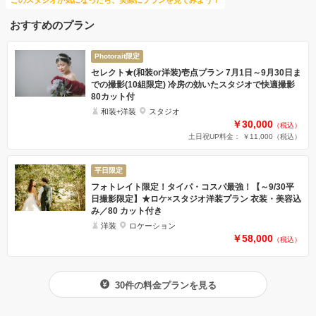
おすすめのプラン
Photorait限定
セレクト★(和装or洋装)壱点プラン 7月1日～9月30日ま
での撮影(10組限定) 冷房の効いたスタジオで快適撮影
80カット付
和装+洋装
スタジオ
￥30,000
（税込）
土日祝UP料金： ￥11,000
（税込）
平日限定
フォトレイト限定！タイパ・コスパ最強！【～9/30平
日撮影限定】★ロケ×スタジオ洋装プラン 衣装・美容込
み／80 カット付き
洋装
ロケーション
￥58,000
（税込）
30件の料金プランを見る