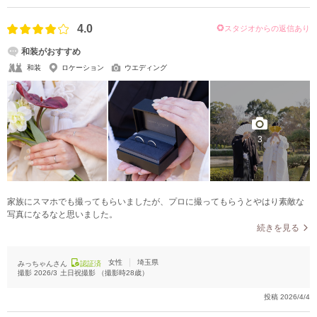
4.0
スタジオからの返信あり
和装がおすすめ
和装
ロケーション
ウエディング
3
家族にスマホでも撮ってもらいましたが、プロに撮ってもらうとやはり素敵な
写真になるなと思いました。
続きを見る
女性
埼玉県
みっちゃんさん
認証済
撮影
2026/3
土日祝撮影
（撮影時
28
歳）
投稿
2026/4/4