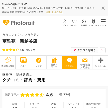
Cookieの利用について
当サイトはサービス向上のためCookieを利用しています。以降ページ遷移した場合は、
Cookie利用に同意したことになります。
詳しくはこちら
カガエンシンコシガヤテン
華雅苑 新越谷店
4.6
77
件
クチコミを書く
特典・
資料請求
選ばれる理由
フォト
プラン
クチコミ
もっと見る
フェア
お問合せ
撮影レポート
フォトグラファー
華雅苑 新越谷店の
クチコミ・評判・費用
衣装
ムービー
4.6
オプション
ブログ
77
件
満足度平均
アクセス/TEL
スタジオトップ
写真
スタッフ
衣装
ヘアメイク
価格の満足度