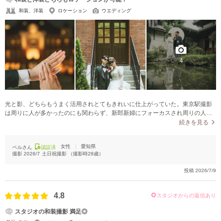
和装、洋装
ロケーション
ウエディング
4
光と影、どちらもうまく活用されとてもきれいに仕上がっていた。東京駅撮影
は周りに人が多かったのにも関わらず、新郎新婦にフォーカスされ周りの人は
写っていないように見え、素敵な写真に仕上がっていた。
続きを見る
女性
愛知県
ベルさん
認証済
撮影
2026/7
土日祝撮影
（撮影時
28
歳）
投稿
2026/7/9
4.8
スタジオからの返信あり
スタジオの和装撮影 満足◎