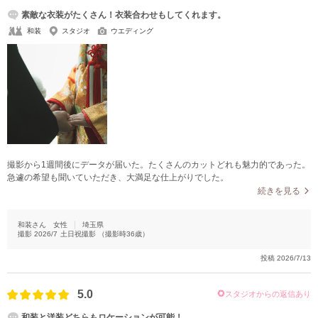
素敵な衣装がたくさん！衣装合わせもしてくれます。
和装
スタジオ
ウエディング
撮影から1週間後にデータが届いた。たくさんのカットどれも魅力的であった。
急遽の希望も聞いていただき、大満足な仕上がりでした。
続きを見る
和装さん
女性
埼玉県
撮影
2026/7
土日祝撮影
（撮影時
36
歳）
投稿
2026/7/13
5.0
スタジオからの返信あり
和装と洋装どちらもロケーションが可能！