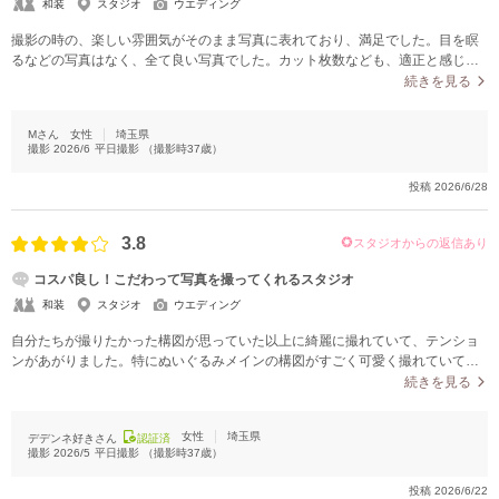
和装
スタジオ
ウエディング
撮影の時の、楽しい雰囲気がそのまま写真に表れており、満足でした。目を瞑
るなどの写真はなく、全て良い写真でした。カット枚数なども、適正と感じ良
かったです。
続きを見る
Mさん
女性
埼玉県
撮影
2026/6
平日撮影
（撮影時
37
歳）
投稿
2026/6/28
3.8
スタジオからの返信あり
コスパ良し！こだわって写真を撮ってくれるスタジオ
和装
スタジオ
ウエディング
自分たちが撮りたかった構図が思っていた以上に綺麗に撮れていて、テンショ
ンがあがりました。特にぬいぐるみメインの構図がすごく可愛く撮れていて待
ち受けにしました。またご提案頂いたクッションを投げ合うポーズが、すごく
続きを見る
楽しそう＆可愛く撮れていたのでよかったです。
女性
埼玉県
デデンネ好きさん
認証済
撮影
2026/5
平日撮影
（撮影時
37
歳）
投稿
2026/6/22