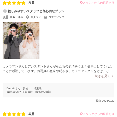
5.0
スタジオからの返信あり
親しみやすいスタッフと良心的なプラン
和装、洋装
スタジオ
ウエディング
カメラマンさんとアシスタントさんが私たちの表情をうまく引き出してくれた
ことに感謝しています。お写真の色味や明るさ、カメラアングルなどは、どれ
も自然な仕上がりで、大変満足しています。
続きを見る
Donaldさん
男性
埼玉県
撮影
2026/7
平日撮影
（撮影時
35
歳）
投稿
2026/7/20
4.8
スタジオからの返信あり