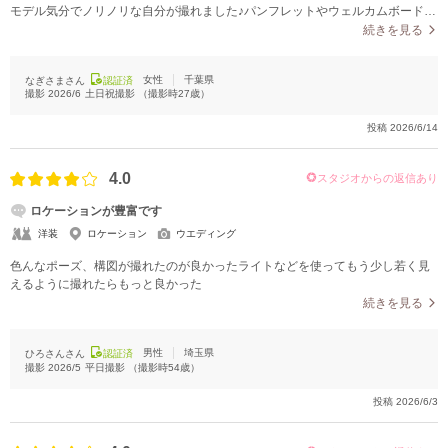
モデル気分でノリノリな自分が撮れました♪パンフレットやウェルカムボードに
もぴったりでした
続きを見る
女性
千葉県
なぎさまさん
認証済
撮影
2026/6
土日祝撮影
（撮影時
27
歳）
投稿
2026/6/14
4.0
スタジオからの返信あり
ロケーションが豊富です
洋装
ロケーション
ウエディング
色んなポーズ、構図が撮れたのが良かったライトなどを使ってもう少し若く見
えるように撮れたらもっと良かった
続きを見る
男性
埼玉県
ひろさんさん
認証済
撮影
2026/5
平日撮影
（撮影時
54
歳）
投稿
2026/6/3