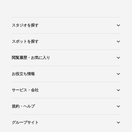
スタジオを探す
スポットを探す
エリアから探す
こだわりから探す
NEW PHOTO STYLE
プランから探す
フォトタイプ診断
フォトグラファーから探す
国内リゾートから探す
閲覧履歴・お気に入り
ロケーションから探す
スタジオから探す
お役立ち情報
閲覧スタジオ
お気に入り
サービス・会社
Wedding Photo マガジン
はじめてガイド
規約・ヘルプ
Photoraitとは
スタジオの掲載について
お問い合わせ
運営会社
サイトマップ
グループサイト
プライバシーポリシー
利用規約
ヘルプ