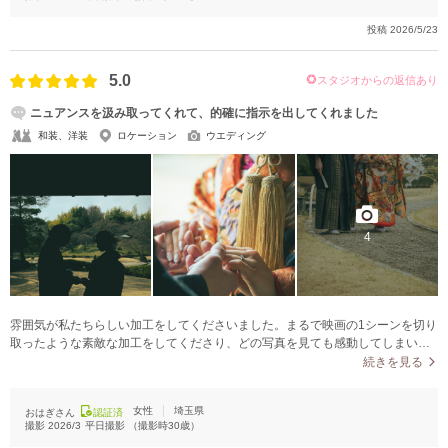
投稿
2026/5/23
5.0
スタジオからの返信あり
ニュアンスを汲み取ってくれて、的確に指示を出してくれました
和装、洋装
ロケーション
ウエディング
4
雰囲気が私たちらしい加工をしてくださいました。まるで映画の1シーンを切り
取ったような素敵な加工をしてくださり、どの写真を見ても感動してしまいま
す。また、沢山ポージングの指示を頂いてたものを写真で見た時に、「どうな
続きを見る
るんだろう？」とポージングしてる時は想像できていませんでしたが、「こん
な素敵な写真に並んだ！」と夫婦共に感動していました。自然体な撮影をした
女性
埼玉県
おはぎさん
認証済
いと、ニュアンスで伝えていたにも関わらず、私たちが思う「自然体」がしっ
撮影
2026/3
平日撮影
（撮影時
30
歳）
かり表現されていました。本当に嬉しかったです。