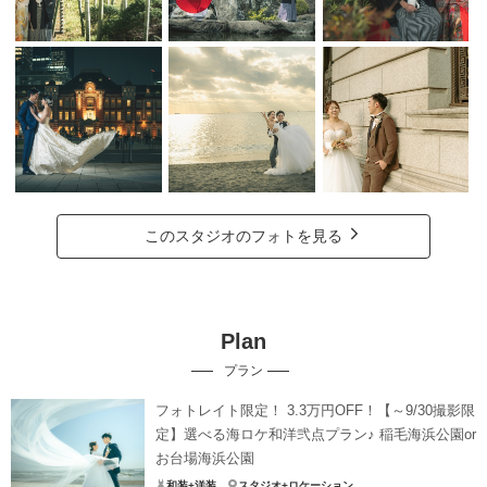
このスタジオのフォトを見る
Plan
プラン
フォトレイト限定！ 3.3万円OFF！【～9/30撮影限
定】選べる海ロケ和洋弐点プラン♪ 稲毛海浜公園or
お台場海浜公園
和装+洋装
スタジオ+ロケーション