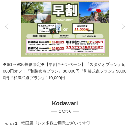
こだわりポイント
豊富な色打掛・着物
土日同一料金
☘️6/1～9/30撮影限定☘️【早割キャンペーン】『スタジオプラン』5,
000円オフ！『和装壱点プラン』80,000円『和装弍点プラン』90,00
0円『和洋弍点プラン』110,000円
Kodawari
チャペルでの撮影
豊富なドレス
こだわり
家族・友人と撮影
動画の作成
ペットと撮影
庭園での撮影
事前来店なしで撮影
豊富な白無垢
韓国風ドレス多数ご用意ございます♡
1
POINT