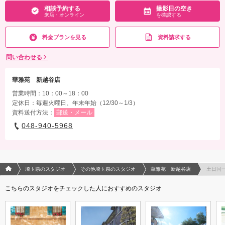
家族と撮影
家族用衣装レンタル
ペットと撮影
相談予約する
撮影日の空き
来店・オンライン
を確認する
その他含むもの
料金プランを見る
資料請求する
撮影データ（トリミング・色味補正済み・5日以内に納品可能）・撮影場所までの移
動費用・ブーケ・撮影小物・髪飾り・美容同行・撮影アイテム（※持込OK）・肌
問い合わせる
着・足袋等の衣裳小物
相談予約する
撮影日の空き
華雅苑 新越谷店
来店・オンライン
を確認する
営業時間：10：00～18：00
定休日：毎週火曜日、年末年始（12/30～1/3）
資料送付方法：
郵送・メール
048-940-5968
フォトウエディング/結婚写真のPhotorait ホーム
埼玉県のスタジオ
その他埼玉県のスタジオ
華雅苑 新越谷店
土日同
こちらのスタジオをチェックした人におすすめのスタジオ