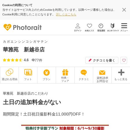
Cookieの利用について
当サイトはサービス向上のためCookieを利用しています。以降ページ遷移した場合は、
Cookie利用に同意したことになります。
詳しくはこちら
カガエンシンコシガヤテン
華雅苑 新越谷店
4.6
77
件
クチコミを書く
特典・
資料請求
選ばれる理由
フォト
プラン
クチコミ
もっと見る
フェア
お問合せ
撮影レポート
フォトグラファー
華雅苑 新越谷店のこだわり
土日の追加料金がない
衣装
ムービー
オプション
ブログ
期間限定！土日祝日撮影料金11,000円OFF！
アクセス/TEL
スタジオトップ