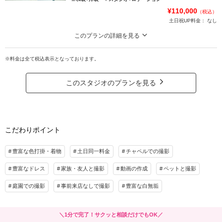
¥110,000
（税込）
土日祝UP料金：
なし
このプランの詳細を見る
★210データ最短3～5営業日納品可能★肌着・足袋・草履・靴・ドレス用イン
ナー・撮影小物・ブーケ・髪飾り・アクセサリー無料貸出！
※料金は全て税込表示となっております。
【選べるロケ地】
稲毛海浜公園 or お台場海浜公園
このスタジオのプランを見る
【特典】
土日祝撮影の場合→土日祝料金無料（6/1～8/31まで）
土日祝料金22,000円→11,000円（9/1～9/30まで）
こだわりポイント
平日撮影の場合→ウェルカムボードプレゼント
※紹介割と併用不可
豊富な色打掛・着物
土日同一料金
チャペルでの撮影
プラン詳細
豊富なドレス
家族・友人と撮影
動画の作成
ペットと撮影
撮影料
新婦衣装2着
新郎衣装2着
庭園での撮影
事前来店なしで撮影
豊富な白無垢
着付け
ヘアメイク
小物一式
アルバム
データ 210カット
台紙付写真
＼1分で完了！サクッと相談だけでもOK／
衣装追加
会食
挙式