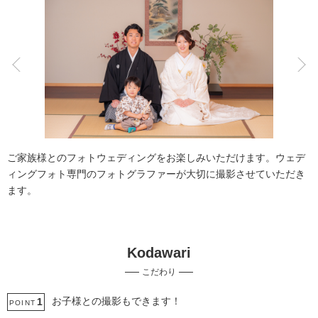
こだわりポイント
豊富な色打掛・着物
土日同一料金
ご家族様とのフォトウェディングをお楽しみいただけます。ウェデ
ィングフォト専門のフォトグラファーが大切に撮影させていただき
ます。
Kodawari
チャペルでの撮影
豊富なドレス
こだわり
家族・友人と撮影
動画の作成
ペットと撮影
庭園での撮影
事前来店なしで撮影
豊富な白無垢
お子様との撮影もできます！
1
POINT