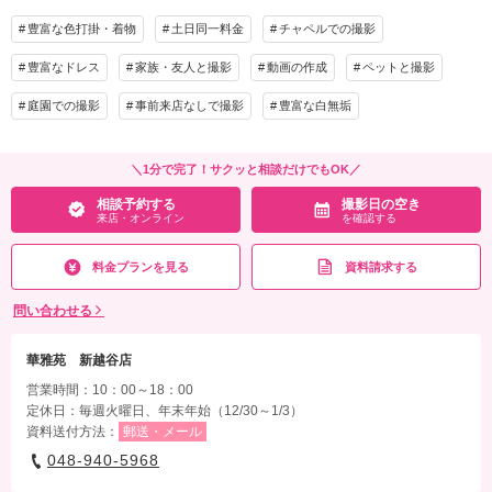
その他含むもの
着付け
ヘアメイク
小物一式
豊富な色打掛・着物
土日同一料金
チャペルでの撮影
撮影データ（トリミング・色味補正済み・5日以内に納品可能）・ブーケ・撮影小
アルバム
データ 120カット
台紙付写真
物・髪飾り・美容同行・撮影アイテム（※持込OK）・肌着・足袋等の衣裳小物
豊富なドレス
家族・友人と撮影
動画の作成
ペットと撮影
衣装追加
会食
挙式
相談予約する
撮影日の空き
庭園での撮影
事前来店なしで撮影
豊富な白無垢
家族と撮影
家族用衣装レンタル
ペットと撮影
来店・オンライン
を確認する
その他含むもの
＼1分で完了！サクッと相談だけでもOK／
撮影データ（トリミング・色味補正済み・5日以内に納品可能）・ブーケ・撮影小
相談予約する
撮影日の空き
物・髪飾り・美容同行・撮影アイテム（※持込OK）・肌着・足袋等の衣裳小物
来店・オンライン
を確認する
相談予約する
撮影日の空き
来店・オンライン
を確認する
料金プランを見る
資料請求する
問い合わせる
華雅苑 新越谷店
営業時間：10：00～18：00
定休日：毎週火曜日、年末年始（12/30～1/3）
資料送付方法：
郵送・メール
048-940-5968