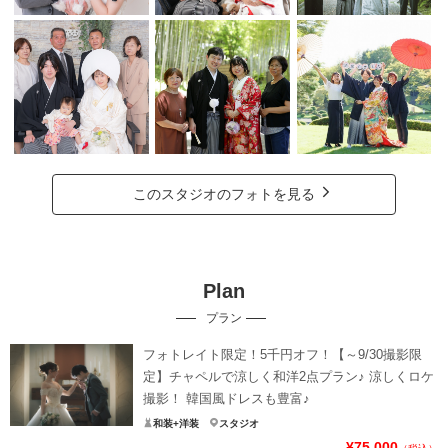
このスタジオのフォトを見る
Plan
プラン
フォトレイト限定！5千円オフ！【～9/30撮影限
定】チャペルで涼しく和洋2点プラン♪ 涼しくロケ
撮影！ 韓国風ドレスも豊富♪
和装+洋装
スタジオ
¥75,000