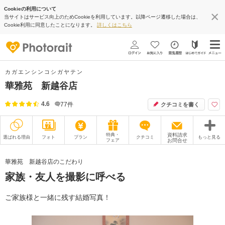
Cookieの利用について
当サイトはサービス向上のためCookieを利用しています。以降ページ遷移した場合は、
Cookie利用に同意したことになります。
詳しくはこちら
カガエンシンコシガヤテン
華雅苑 新越谷店
4.6
77
件
クチコミを書く
特典・
資料請求
選ばれる理由
フォト
プラン
クチコミ
もっと見る
フェア
お問合せ
撮影レポート
フォトグラファー
華雅苑 新越谷店のこだわり
家族・友人を撮影に呼べる
衣装
ムービー
オプション
ブログ
ご家族様と一緒に残す結婚写真！
アクセス/TEL
スタジオトップ