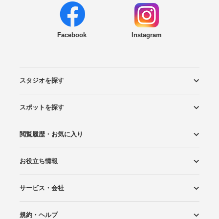
Facebook
Instagram
スタジオを探す
スポットを探す
エリアから探す
こだわりから探す
NEW PHOTO STYLE
プランから探す
フォトタイプ診断
フォトグラファーから探す
国内リゾートから探す
閲覧履歴・お気に入り
ロケーションから探す
スタジオから探す
お役立ち情報
閲覧スタジオ
お気に入り
サービス・会社
Wedding Photo マガジン
はじめてガイド
規約・ヘルプ
Photoraitとは
スタジオの掲載について
お問い合わせ
運営会社
サイトマップ