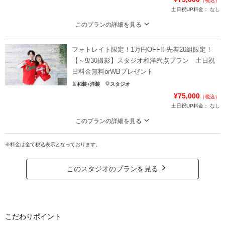
（税込）
土日祝UP料金：
なし
このプランの詳細を見る
★130データ最短3～5営業日納品可能★靴・ドレス用インナー・撮影小物・ブ
ーケ・髪飾り・アクセサリー無料貸出！
フォトレイト限定！1万円OFF!! 先着20組限定！
※別途申請料22,000円がかかります。
【～9/30撮影】スタジオ和洋弐点プラン 土日祝
日料金無料orWBプレゼント
【特典】
和装+洋装
スタジオ
土日祝撮影の場合→土日祝料金無料（6/1～8/31まで）
¥75,000
（税込）
土日祝料金22,000円→11,000円（9/1～9/30まで）
土日祝UP料金：
なし
平日撮影の場合→ウェルカムボードプレゼント
※紹介割と併用不可
このプランの詳細を見る
スタジオで和装・洋装両方が撮影できるプラン♪ データ１２０カット付
プラン詳細
※料金は全て税込表示となっております。
新婦様：和装１着・洋装１着（着付け・ヘアメイク）
新郎様：和装１着・洋装１着（着付け）
撮影料
新婦衣装1着
新郎衣装1着
データ：120カット
このスタジオのプランを見る
着付け
ヘアメイク
小物一式
アルバム
データ 80カット
台紙付写真
特典：土日祝料金11,000円OFForウェルカムボードプレゼント
衣装追加
会食
挙式
プラン詳細
家族と撮影
家族用衣装レンタル
ペットと撮影
こだわりポイント
撮影料
新婦衣装2着
新郎衣装2着