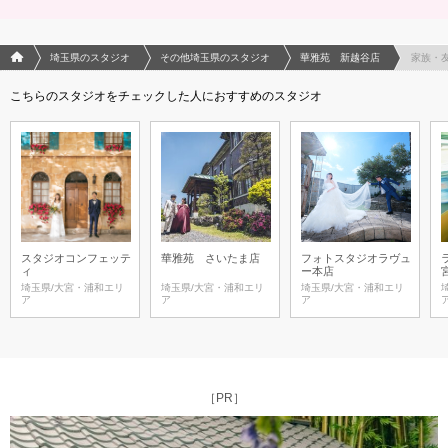
フォトウエディング/結婚写真のPhotorait ホーム
埼玉県のスタジオ
その他埼玉県のスタジオ
華雅苑 新越谷店
家族・
こちらのスタジオをチェックした人におすすめのスタジオ
スタジオコンフェッテ
華雅苑 さいたま店
フォトスタジオラヴュ
ィ
ー本店
埼玉県/大宮・浦和エリ
埼玉県/大宮・浦和エリ
埼玉県/大宮・浦和エリ
ア
ア
ア
［PR］