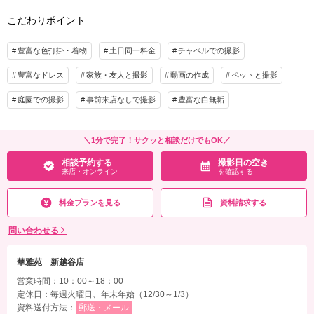
※紹介割と併用不可
着・足袋等の衣裳小物
こだわりポイント
プラン詳細
相談予約する
撮影日の空き
来店・オンライン
を確認する
豊富な色打掛・着物
土日同一料金
チャペルでの撮影
撮影料
新婦衣装2着
新郎衣装2着
豊富なドレス
着付け
家族・友人と撮影
ヘアメイク
動画の作成
ペットと撮影
小物一式
アルバム
データ 210カット
台紙付写真
庭園での撮影
事前来店なしで撮影
豊富な白無垢
衣装追加
会食
挙式
家族と撮影
家族用衣装レンタル
ペットと撮影
＼1分で完了！サクッと相談だけでもOK／
その他含むもの
相談予約する
撮影日の空き
来店・オンライン
を確認する
撮影データ（トリミング・色味補正済み・5日以内に納品可能）・撮影場所までの移
動費用・ブーケ・撮影小物・髪飾り・美容同行・撮影アイテム（※持込OK）・肌
料金プランを見る
資料請求する
着・足袋等の衣裳小物
問い合わせる
相談予約する
撮影日の空き
来店・オンライン
を確認する
華雅苑 新越谷店
営業時間：10：00～18：00
定休日：毎週火曜日、年末年始（12/30～1/3）
資料送付方法：
郵送・メール