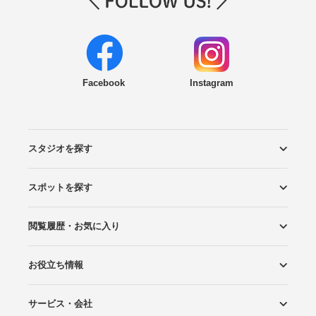
Facebook
Instagram
スタジオを探す
スポットを探す
エリアから探す
こだわりから探す
NEW PHOTO STYLE
プランから探す
フォトタイプ診断
フォトグラファーから探す
国内リゾートから探す
閲覧履歴・お気に入り
ロケーションから探す
スタジオから探す
お役立ち情報
閲覧スタジオ
お気に入り
サービス・会社
Wedding Photo マガジン
はじめてガイド