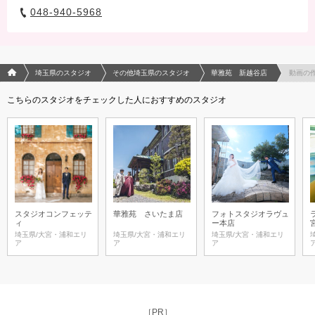
048-940-5968
フォトウエディング/結婚写真のPhotorait ホーム
埼玉県のスタジオ
その他埼玉県のスタジオ
華雅苑 新越谷店
動画の
こちらのスタジオをチェックした人におすすめのスタジオ
スタジオコンフェッテ
華雅苑 さいたま店
フォトスタジオラヴュ
ィ
ー本店
埼玉県/大宮・浦和エリ
埼玉県/大宮・浦和エリ
埼玉県/大宮・浦和エリ
ア
ア
ア
［PR］