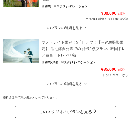
和装
スタジオ+ロケーション
¥88,000
（税込）
土日祝UP料金：
￥11,000
(税込)
このプランの詳細を見る
130データ★最短3～5営業日納品可能★肌着・足袋・草履・髪飾り・撮影小
物・無料貸出！
フォトレイト限定！5千円オフ！【～9/30撮影限
【早割特典】
定】 稲毛海浜公園での 洋装1点プラン♪ 韓国ドレ
土日祝料金11,000円OFForウェルカムボードプレゼント！
ス豊富！ドレス60着
和装+洋装
スタジオ+ロケーション
プラン詳細
¥85,000
（税込）
撮影料
新婦衣装1着
新郎衣装1着
土日祝UP料金：
なし
着付け
ヘアメイク
小物一式
このプランの詳細を見る
アルバム
データ 130カット
台紙付写真
210データ 髪飾り・撮影小物・ブーケ・肌着・ドレスインナー・足袋・シュー
ズ無料貸出！
※料金は全て税込表示となっております。
衣装追加
会食
挙式
撮影場所：稲毛海浜公園（洋装)
家族と撮影
家族用衣装レンタル
ペットと撮影
土日祝撮影の場合→（6/1～8/31まで）土日祝料金無料
このスタジオのプランを見る
（9/1～9/30まで）土日祝料金22,000円→11,000円
その他含むもの
平日撮影の場合→ウェルカムボードプレゼント
撮影データ（トリミング・色味補正済み・5日以内に納品可能）・撮影場所までの移
動費用・ブーケ・撮影小物・髪飾り・美容同行・撮影アイテム（※持込OK）・肌