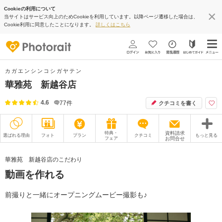
Cookieの利用について
当サイトはサービス向上のためCookieを利用しています。以降ページ遷移した場合は、
Cookie利用に同意したことになります。
詳しくはこちら
カガエンシンコシガヤテン
華雅苑 新越谷店
4.6
77
件
クチコミを書く
特典・
資料請求
選ばれる理由
フォト
プラン
クチコミ
もっと見る
フェア
お問合せ
撮影レポート
フォトグラファー
華雅苑 新越谷店のこだわり
動画を作れる
衣装
ムービー
オプション
ブログ
前撮りと一緒にオープニングムービー撮影も♪
アクセス/TEL
スタジオトップ