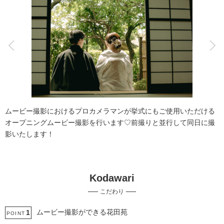
こだわりポイント
豊富な色打掛・着物
土日同一料金
ムービー撮影におけるプロカメラマンが挙式にもご使用いただける
オープニングムービー撮影を行います♡前撮りと並行して同日に撮
影いたします！
Kodawari
チャペルでの撮影
豊富なドレス
こだわり
家族・友人と撮影
動画の作成
ペットと撮影
庭園での撮影
事前来店なしで撮影
豊富な白無垢
ムービー撮影ができる花田苑
1
POINT