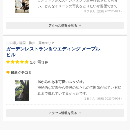
カメラマンさんのインスタグラムを拝見させてもら
い、どんなイメージの写真をとりたいか要望できてよ
リタさん（投稿 2023/04/21）
かったです。仕上がりもオシャレな雰囲気と、こども
の自然な姿がうつっていて気に入っています
アクセス情報を見る
〒745-0076
山口県周南市梅園町3-1-5
山口県／岩国・柳井・周南エリア
ガーデンレストラン＆ウエディング メープル
ヒル
5.0
1
件
最新クチコミ
温かみのある可愛いスタジオ。
神秘的な写真から普段の私たちの雰囲気が出ている写
真まで撮れていて良かったです。
はるさん（投稿 2023/06/08）
アクセス情報を見る
〒745-0851
山口県周南市徳山西北山7681-1