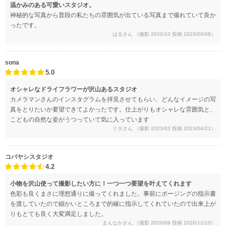
温かみのある可愛いスタジオ。
神秘的な写真から普段の私たちの雰囲気が出ている写真まで撮れていて良か
ったです。
はるさん
（撮影 2020/10 投稿 2023/06/08）
sona
5.0
オシャレなドライフラワーが沢山あるスタジオ
カメラマンさんのインスタグラムを拝見させてもらい、どんなイメージの写
真をとりたいか要望できてよかったです。仕上がりもオシャレな雰囲気と、
こどもの自然な姿がうつっていて気に入っています
リタさん
（撮影 2023/03 投稿 2023/04/21）
コバヤシスタジオ
4.2
小物を沢山使って撮影したい方に！一つ一つ要望を叶えてくれます
色彩も良くまさに理想通りに撮ってくれました。事前にポージングの指示書
を渡していたので細かいところまで的確に指示してくれていたので出来上が
りもとても良く大変満足しました。
まんなかさん
（撮影 2020/09 投稿 2020/12/10）