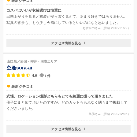
最新クチコミ
コスパはいいが衣装選びは慎重に
出来上がりを見ると衣装が安っぽく見えて、あまり好きではありません。
写真の背景も、もう少し今風にしているといいのになと思いました。
あすかのさん（投稿 2018/11/29）
アクセス情報を見る
〒745-0002
山口県周南市二番町一丁目4-7
山口県／岩国・柳井・周南エリア
空逢sora-ai
4.6
1
件
最新クチコミ
式場、ロケーション撮影どちらもとても綺麗に撮って頂きました
冊子にまとめて頂いたのですが、どのカットももれなく隅々まで掲載して
くださいました。
鳥肌さん（投稿 2020/12/06）
アクセス情報を見る
〒743-0007