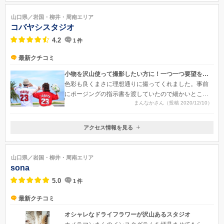
山口県光市室積3-9-27
山口県／岩国・柳井・周南エリア
コバヤシスタジオ
4.2
1
件
最新クチコミ
小物を沢山使って撮影したい方に！一つ一つ要望を叶えてくれます
色彩も良くまさに理想通りに撮ってくれました。事前
にポージングの指示書を渡していたので細かいところ
まんなかさん（投稿 2020/12/10）
まで的確に指示してくれていたので出来上がりもとて
も良く大変満足しました。
アクセス情報を見る
〒742-2301
山口県大島郡周防大島町 大字久賀西中津原4707−7
山口県／岩国・柳井・周南エリア
sona
5.0
1
件
最新クチコミ
オシャレなドライフラワーが沢山あるスタジオ