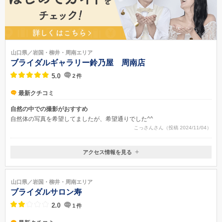
山口県／岩国・柳井・周南エリア
ブライダルギャラリー鈴乃屋 周南店
5.0
2
件
最新クチコミ
自然の中での撮影がおすすめ
自然体の写真を希望してましたが、希望通りでした^^
こっさんさん（投稿 2024/11/04）
アクセス情報を見る
〒745-0007
山口県周南市岐南町10-7
山口県／岩国・柳井・周南エリア
ブライダルサロン寿
2.0
1
件