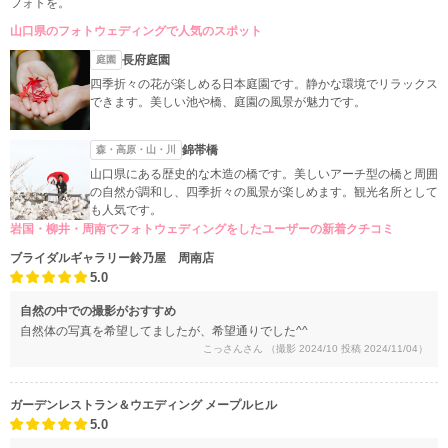
フォトを。
山口県のフォトウェディングで人気のスポット
長府庭園
庭園
四季折々の花が楽しめる日本庭園です。静かな環境でリラックス
できます。美しい池や橋、庭園の風景が魅力です。
錦帯橋
森・高原・山・川
山口県にある歴史的な木造の橋です。美しいアーチ型の橋と周囲
の自然が調和し、四季折々の風景が楽しめます。観光名所として
も人気です。
岩国・柳井・周南でフォトウェディングをしたユーザーの新着クチコミ
ブライダルギャラリー鈴乃屋 周南店
5.0
自然の中での撮影がおすすめ
自然体の写真を希望してましたが、希望通りでした^^
こっさんさん
（撮影 2024/10 投稿 2024/11/04）
ガーデンレストラン＆ウエディング メープルヒル
5.0