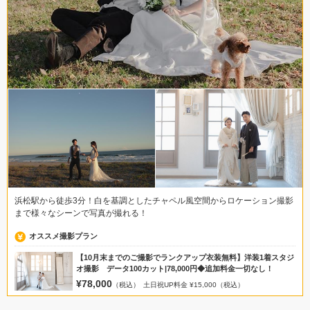
浜松駅から徒歩3分！白を基調としたチャペル風空間からロケーション撮影
まで様々なシーンで写真が撮れる！
オススメ撮影プラン
【10月末までのご撮影でランクアップ衣装無料】洋装1着スタジ
オ撮影 データ100カット|78,000円◆追加料金一切なし！
¥78,000
（税込）
土日祝UP料金 ¥15,000（税込）