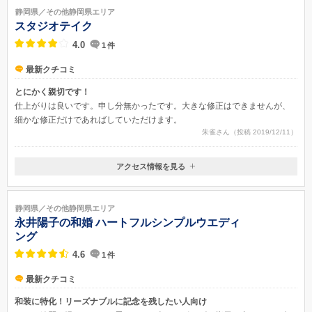
静岡県／その他静岡県エリア
スタジオテイク
4.0
1
件
最新クチコミ
とにかく親切です！
仕上がりは良いです。申し分無かったです。大きな修正はできませんが、
細かな修正だけであればしていただけます。
朱雀さん（投稿 2019/12/11）
アクセス情報を見る
〒436-0024
静岡県掛川市南西郷458-4
静岡県／その他静岡県エリア
永井陽子の和婚 ハートフルシンプルウエディ
ング
4.6
1
件
最新クチコミ
和装に特化！リーズナブルに記念を残したい人向け