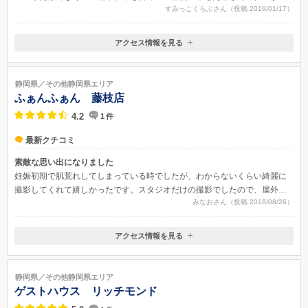
すみっこくらぶさん（投稿 2019/01/17）
となり大変満足でした。また、あまり長引かないように短時間で段取り良
く進めてくれたので、身体のことも考え、とても助かりました。
アクセス情報を見る
〒436-0043
静岡県掛川市大池2763-1
JR掛川駅
静岡県／その他静岡県エリア
ふぁんふぁん 藤枝店
4.2
1
件
最新クチコミ
素敵な思い出になりました
妊娠初期で肌荒れしてしまっている時でしたが、わからないくらい綺麗に
撮影してくれて嬉しかったです。スタジオだけの撮影でしたので、屋外の
みなおさん（投稿 2018/08/26）
撮影より不自然になるかとあまり期待していませんでしたが、柔らかい雰
囲気に仕上がっていて大満足です。
アクセス情報を見る
〒426-0061
静岡県藤枝市田沼1-16-1アピタ藤枝店
静岡県／その他静岡県エリア
ゲストハウス リッチモンド