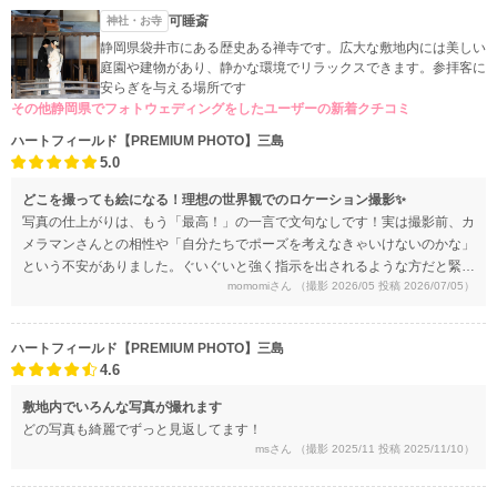
可睡斎
神社・お寺
静岡県袋井市にある歴史ある禅寺です。広大な敷地内には美しい
庭園や建物があり、静かな環境でリラックスできます。参拝客に
安らぎを与える場所です
その他静岡県でフォトウェディングをしたユーザーの新着クチコミ
ハートフィールド【PREMIUM PHOTO】三島
5.0
​どこを撮っても絵になる！理想の世界観でのロケーション撮影✨
​写真の仕上がりは、もう「最高！」の一言で文句なしです！​実は撮影前、カ
メラマンさんとの相性や「自分たちでポーズを考えなきゃいけないのかな」
という不安がありました。ぐいぐいと強く指示を出されるような方だと緊張
momomiさん
（撮影 2026/05 投稿 2026/07/05）
してしまうな…と思っていたのですが、担当してくださったのは優しいお声
のとても穏やかな方でした。​ポーズの指示もカメラマンさんが最初から最後
まですべて細かく出してくださったので、ほぼノープランだった私たちでも
ハートフィールド【PREMIUM PHOTO】三島
全く問題なく、終始リラックスして心から楽しむことができました。​そして
4.6
何より感動したのが、写真の圧倒的なクオリティです。後日、カメラが趣味
の友人に写真を見せたところ、「普通に綺麗に撮れている写真はよくあるけ
敷地内でいろんな写真が撮れます
れど、パッと見て『おぉー！』と惹き込まれるような写真はなかなかない
どの写真も綺麗でずっと見返してます！
よ。本当に腕のいいカメラマンさんだね！」と大絶賛してくれました。​プロ
msさん
（撮影 2025/11 投稿 2025/11/10）
のカメラマンさんに対してこのようなことを申し上げるのは大変恐縮です
が、第三者から見ても感動するような、本当に素晴らしい写真を撮っていた