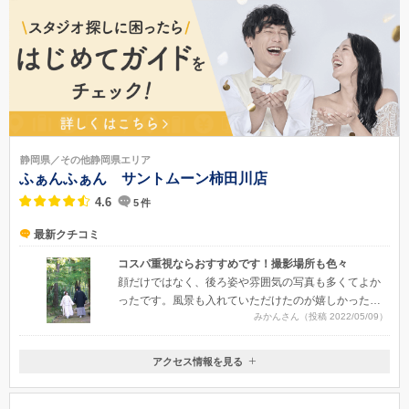
静岡県／その他静岡県エリア
ふぁんふぁん サントムーン柿田川店
4.6
5
件
最新クチコミ
コスパ重視ならおすすめです！撮影場所も色々
顔だけではなく、後ろ姿や雰囲気の写真も多くてよか
ったです。風景も入れていただけたのが嬉しかったで
みかんさん（投稿 2022/05/09）
す。
アクセス情報を見る
〒411-0907
静岡県駿東郡清水町伏見字泉頭58-1サントムーン柿田川店アネックス3F