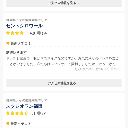
アクセス情報を見る
〒436-0028
静岡県掛川市亀の甲2-17-20
東海道本線「掛川」駅より車で5分・駐車場もございます
静岡県／その他静岡県エリア
セントクロワール
4.0
1
件
最新クチコミ
納得いきます
ドレスも豊富で、私は３号サイズなのですが、お気に入りのドレスを選ぶ
ことができました。私たちはスタジオにて撮影しましたが、セットがたく
あえいあのさん（投稿 2018/07/22）
さんあり、安っぽくなく、とっても満足な仕上がりの写真を撮って頂けま
した！平日はチャペルでも撮影できます。
アクセス情報を見る
〒436-0021
静岡県掛川市緑ヶ丘2-7-1
JR掛川駅南口より5分
静岡県／その他静岡県エリア
スタジオワン福田
4.4
1
件
最新クチコミ