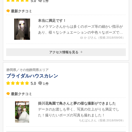
5.0
1
件
最新クチコミ
本当に満足です！
カメラマンさんからは多くのポーズ等の細かい指示が
あり、様々なシチュエーションの中色々なポーズでの
ゆ か ぴさん（投稿 2018/09/06）
写真をとってくださり嬉しかったです。途中会話をは
さんでくださったので、段々と緊張もほぐれ自然な笑
顔を見せることができました。
アクセス情報を見る
〒425-0076
静岡県焼津市小屋敷385
静岡県／その他静岡県エリア
ブライダルハウスカレン
5.0
1
件
最新クチコミ
掛川花鳥園で鳥さんと夢の様な撮影ができました
データのお渡しも早く、写真の仕上がりも満足でし
た！撮りたいポーズの写真も撮れました！
ちむぱんさん（投稿 2018/09/09）