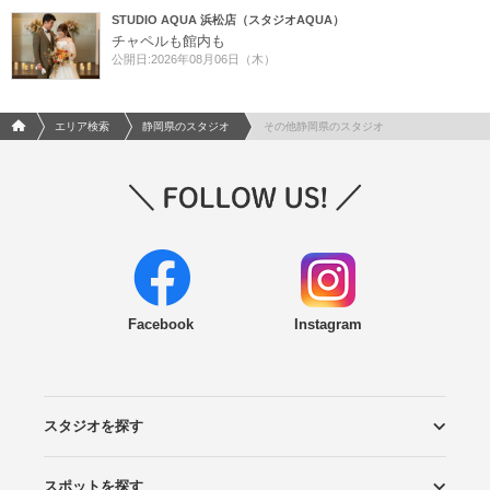
STUDIO AQUA 浜松店（スタジオAQUA）
チャペルも館内も
公開日:2026年08月06日（木）
フォトウエディング/結婚写真のPhotorait ホーム
エリア検索
静岡県のスタジオ
その他静岡県のスタジオ
Facebook
Instagram
スタジオを探す
スポットを探す
エリアから探す
こだわりから探す
NEW PHOTO STYLE
プランから探す
フォトタイプ診断
フォトグラファーから探す
国内リゾートから探す