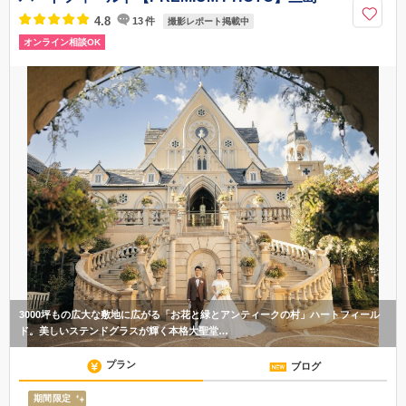
4.8
13
件
撮影レポート掲載中
オンライン相談OK
3000坪もの広大な敷地に広がる「お花と緑とアンティークの村」ハートフィール
ド。美しいステンドグラスが輝く本格大聖堂…
プラン
ブログ
期間限定