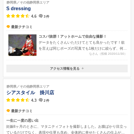
静岡県／その他静岡県エリア
S dressing
4.6
3
件
最新クチコミ
コスパ抜群！アットホームで自由な撮影！
データをたくさんいただけてとても良かったです！欲
を言えば同じポーズの写真でも1枚だけに絞らず、何枚
なさん（投稿 2020/11/30）
か候補を残しておいていただけるとなお良かったと思
います。
アクセス情報を見る
〒411-0933
静岡県駿東郡長泉町納米里206
静岡県／その他静岡県エリア
シアスタイル 掛川店
4.3
2
件
最新クチコミ
一生に一度の思い出
妊娠8ヶ月のときに、マタニティフォトを撮影しました。お腹ばかり目立っ
ているだけでなく、表現や仕草も含め、全体的に幸せたくさんの仕上がり