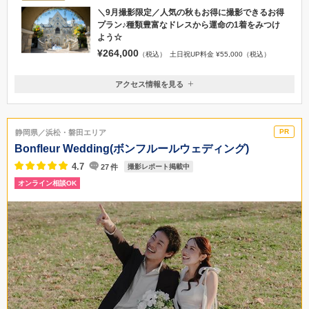
＼9月撮影限定／人気の秋もお得に撮影できるお得
プラン♪種類豊富なドレスから運命の1着をみつけ
よう☆
¥264,000
（税込）
土日祝UP料金 ¥55,000（税込）
アクセス情報を見る
〒411-0903
静岡県駿東郡清水町堂庭250-1
JR三島駅／車で12分、東名高速道路沼津ICより車で19分
静岡県／浜松・磐田エリア
055-971-1122
Bonfleur Wedding(ボンフルールウェディング)
4.7
27
件
撮影レポート掲載中
オンライン相談OK