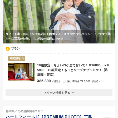
リピート率９割以上が信頼の証！静岡フォトスタジオ マリエフルーリィです！柔
らかな写真が特徴。 ご相談が気軽にできる…
プラン
期間限定
10組限定！ちょいロケ全て付いて！￥96800→￥8
5800 10組限定！もっとリーズナブルロケ！【和
庭園＋茶室】
¥85,800
（税込）
土日祝UP料金 ¥22,000（税込）
アクセス情報を見る
〒425-0088
静岡県焼津市大覚寺2-24-5
焼津駅もしくは西焼津駅
静岡県／その他静岡県エリア
054-270-7511
ハートフィールド【PREMIUM PHOTO】三島