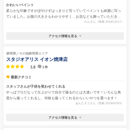
かわいいペイント
柔らかな印象ですがぼやけずはっきりと写っていてペイントも綺麗に写っ
ていました。お腹の大きさもわかりやすく、お花なども飾っていただきと
のんさん（投稿 2018/12/17）
ても思い出になりました。ペイントも自分の要望に合わせてくださり、自
分好みの可愛らしい絵を書いてくださいました。
アクセス情報を見る
〒439-0031
静岡県菊川市加茂2978
静岡県／その他静岡県エリア
スタジオアリス イオン焼津店
3.8
1
件
最新クチコミ
スタッフさんが子供を笑わせてくれる
やっぱプロだなって仕上がりで自分で撮るのとは大違いです！いろんな角
度から撮ってくれるし、何枚も撮ってくれるからいいやつを選べます！
あんたろうさん（投稿 2019/02/03）
アクセス情報を見る
〒425-0045
静岡県焼津市祢宜島５５５ イオン焼津ショッピングセンター 2F