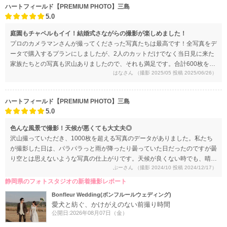
だけたことが心から嬉しかったです。一生大切に見返したいと思います。
ハートフィールド【PREMIUM PHOTO】三島
5.0
庭園もチャペルもイイ！結婚式さながらの撮影が楽しめました！
プロのカメラマンさんが撮ってくださった写真たちは最高です！全写真をデ
ータで購入するプランにしましたが、2人のカットだけでなく当日見に来た
家族たちとの写真も沢山ありましたので、それも満足です。合計600枚を超
はなさん
（撮影 2025/05 投稿 2025/06/26）
えていました。その中から家族に送る写真を選びましたが、どれも良いの
で、ほとんど全部渡すことになったくらいでした。写真を見ていると、撮影
時の楽しかった思い出と幸せな気持ちが蘇ります。
ハートフィールド【PREMIUM PHOTO】三島
5.0
色んな風景で撮影！天候が悪くても大丈夫◎
沢山撮っていただき、1000枚を超える写真のデータがありました。私たち
が撮影した日は、パラパラっと雨が降ったり曇っていた日だったのですが曇
り空とは思えないような写真の仕上がりです。天候が良くない時でも、晴れ
ぷーさん
（撮影 2024/10 投稿 2024/12/17）
の日に撮ったんだ！と思わせてくれます！
静岡県のフォトスタジオの新着撮影レポート
Bonfleur Wedding(ボンフルールウェディング)
愛犬と紡ぐ、かけがえのない前撮り時間
公開日:2026年08月07日（金）