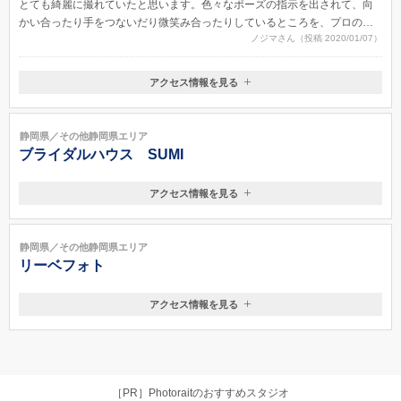
とても綺麗に撮れていたと思います。色々なポーズの指示を出されて、向
かい合ったり手をつないだり微笑み合ったりしているところを、プロのカ
ノジマさん（投稿 2020/01/07）
メラマンさんがこれでもか！というくらい連写してくれます（笑）後日デ
ータを焼いたディスクが郵送されてきて、自分達で気に入った写真をプリ
ントアウトしたりアルバムにしたりするという形にしました。
アクセス情報を見る
〒411-0933
静岡県駿東郡長泉町納米里145
静岡県／その他静岡県エリア
ブライダルハウス SUMI
アクセス情報を見る
〒411-0907
静岡県駿東郡清水町伏見616-1
静岡県／その他静岡県エリア
リーベフォト
アクセス情報を見る
〒419-0124
静岡県田方郡函南町塚本938-7
伊豆箱根鉄道伊豆仁田駅徒歩20分
［PR］Photoraitのおすすめスタジオ