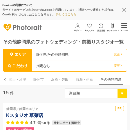
Cookieの利用について
当サイトはサービス向上のためCookieを利用しています。以降ページ遷移した場合は、
Cookie利用に同意したことになります。
詳しくはこちら
その他静岡県のフォトウェディング・前撮りスタジオ一覧
エリア
静岡県|その他静岡県
変更
こだわり
指定なし
変更
て
富士・沼津
静岡市
浜松・磐田
熱海・伊豆
その他静岡県
15
件
静岡県／静岡市エリア
Kスタジオ 草薙店
4.7
50
件
撮影レポート掲載中
オンライン相談OK