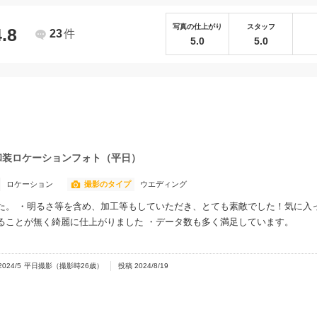
写真の仕上がり
スタッフ
4.8
23
件
5.0
5.0
和装ロケーションフォト（平日）
ロケーション
撮影のタイプ
ウエディング
た。 ・明るさ等を含め、加工等もしていただき、とても素敵でした！気に入
ることが無く綺麗に仕上がりました ・データ数も多く満足しています。
2024/5
平日撮影
（撮影時
26
歳）
投稿
2024/8/19