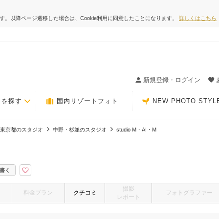
ます。以降ページ遷移した場合は、Cookie利用に同意したことになります。
詳しくはこちら
ィングの決め手が見つかるクチコミサイト-Photorait
新規登録・ログイン
トを探す
国内リゾートフォト
NEW PHOTO STYL
東京都のスタジオ
中野・杉並のスタジオ
studio M・AI・M
書く
撮影
料金プラン
クチコミ
フォトグラファー
レポート