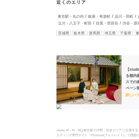
近くのエリア
東京駅・丸の内
銀座・有楽町
品川・田町
立川・八王子・町田
目黒・世田谷
渋谷・原
茨城県
栃木県
群馬県
埼玉県
千葉県
【stud
る都内
スでの
ペーン
詳しい
studio M・AI・Mは東京都 の中野・杉並エリア 
エディング専門サイト「Photorait(フォトレイト)」で