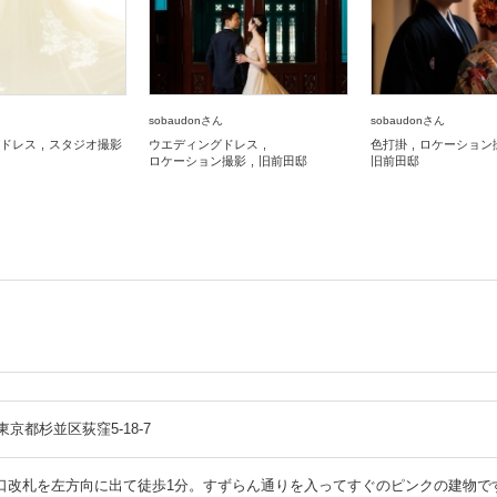
sobaudonさん
sobaudonさん
ドレス
スタジオ撮影
ウエディングドレス
色打掛
ロケーション
ロケーション撮影
旧前田邸
旧前田邸
1 東京都杉並区荻窪5-18-7
西口改札を左方向に出て徒歩1分。すずらん通りを入ってすぐのピンクの建物で