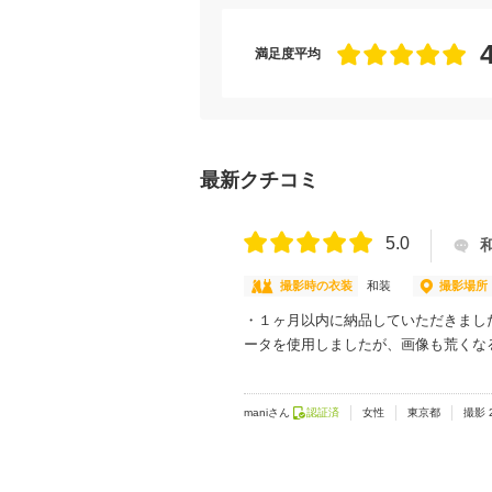
満足度平均
最新クチコミ
5.0
撮影時の衣装
和装
撮影場所
・１ヶ月以内に納品していただきまし
ータを使用しましたが、画像も荒くな
maniさん
認証済
女性
東京都
撮影