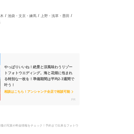
木
池袋・文京・練馬
上野・浅草・墨田
都
やっぱりいいね！絶景と涼風味わうリゾー
トフォトウエディング。海と花畑に包まれ
る特別な一枚を！準備期間は平均2-3週間で
叶う！
相談はこちら！アンシャンテ全店で相談可能
ンの自慢の写真や料金情報をチェック！予約まで出来るフォトウ