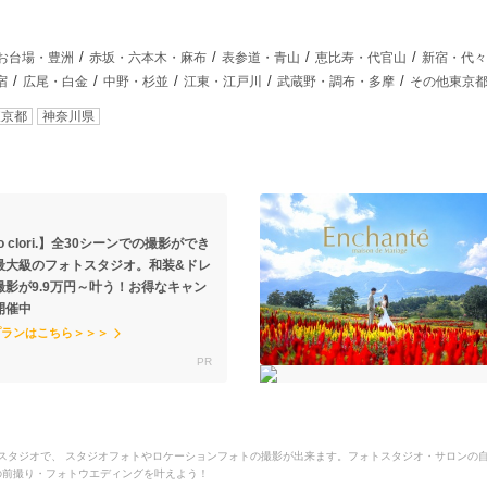
お台場・豊洲
赤坂・六本木・麻布
表参道・青山
恵比寿・代官山
新宿・代々
宿
広尾・白金
中野・杉並
江東・江戸川
武蔵野・調布・多摩
その他東京
東京都
神奈川県
io clori.】全30シーンでの撮影ができ
最大級のフォトスタジオ。和装&ドレ
撮影が9.9万円～叶う！お得なキャン
開催中
プランはこちら＞＞＞
に位置するスタジオで、 スタジオフォトやロケーションフォトの撮影が出来ます。フォトスタジオ・サロ
理想の前撮り・フォトウエディングを叶えよう！