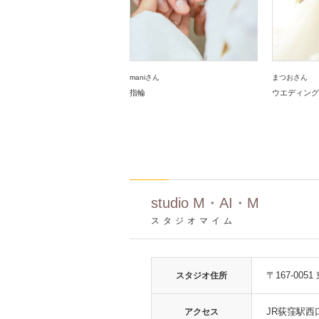
maniさん
まつおさん
指輪
ウエディング
studio M・AI・M
スタジオマイム
〒167-005
スタジオ住所
JR荻窪駅
アクセス