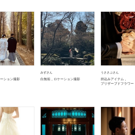
みずさん
うささぷさん
ーション撮影
白無垢
ロケーション撮影
持込みアイテム
プリザーブドフラワー