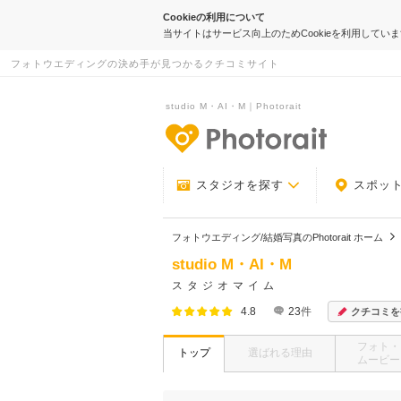
Cookieの利用について
当サイトはサービス向上のためCookieを利用してい
フォトウエディングの決め手が見つかるクチコミサイト
studio M・AI・M｜Photorait
-フォトウエデ
スタジオを探す
スポッ
フォトウエディング/結婚写真のPhotorait ホーム
studio M・AI・M
スタジオマイム
4.8
23
件
クチコミを
フォト・
トップ
選ばれる理由
ムービー