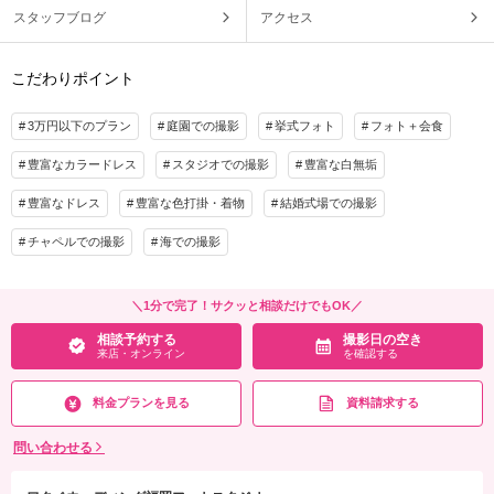
スタッフブログ
アクセス
こだわりポイント
3万円以下のプラン
庭園での撮影
挙式フォト
フォト＋会食
豊富なカラードレス
スタジオでの撮影
豊富な白無垢
豊富なドレス
豊富な色打掛・着物
結婚式場での撮影
チャペルでの撮影
海での撮影
＼1分で完了！サクッと相談だけでもOK／
相談予約する
撮影日の空き
来店・オンライン
を確認する
料金プランを見る
資料請求する
問い合わせる