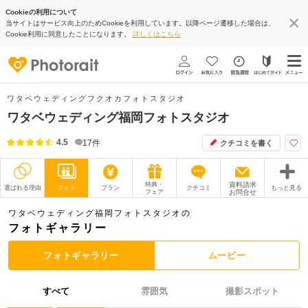
Cookieの利用について
当サイトはサービス向上のためCookieを利用しています。以降ページ遷移した場合は、
Cookie利用に同意したことになります。
詳しくはこちら
ワタベウェディングフクオカフォトスタジオ
ワタベウェディング福岡フォトスタジオ
4.5
17
件
クチコミを書く
特典・
資料請求
選ばれる理由
フォト
プラン
クチコミ
もっと見る
フェア
お問合せ
撮影レポート
フォトグラファー
ワタベウェディング福岡フォトスタジオの
フォトギャラリー
衣装
ムービー
フォトギャラリー
ムービー
オプション
ブログ
すべて
雰囲気
撮影スポット
アクセス/TEL
スタジオトップ