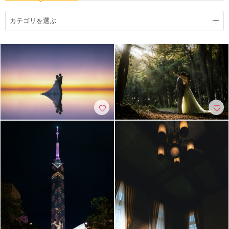
こだわりポイント
カテゴリを選ぶ
3万円以下のプラン
庭園での撮影
挙式フォト
フォト＋会食
豊富なカラードレス
スタジオでの撮影
豊富な白無垢
豊富なドレス
豊富な色打掛・着物
結婚式場での撮影
チャペルでの撮影
海での撮影