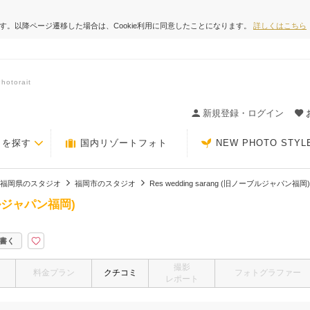
ます。以降ページ遷移した場合は、Cookie利用に同意したことになります。
詳しくはこちら
otorait
ィングの決め手が見つかるクチコミサイト-Photorait
新規登録・ログイン
トを探す
国内リゾートフォト
NEW PHOTO STYL
福岡県のスタジオ
福岡市のスタジオ
Res wedding sarang (旧ノーブルジャパン福岡)
ーブルジャパン福岡)
書く
撮影
料金プラン
クチコミ
フォトグラファー
レポート