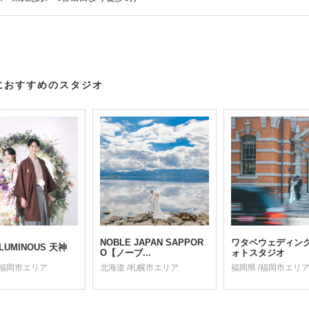
におすすめのスタジオ
NOBLE JAPAN SAPPOR
ワタベウェディン
o LUMINOUS 天神
O【ノーブ...
ォトスタジオ
/福岡市エリア
北海道 /札幌市エリア
福岡県 /福岡市エリ