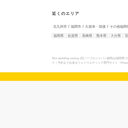
近くのエリア
北九州市
福岡市
久留米・筑後
その他福岡
福岡県
佐賀県
長崎県
熊本県
大分県
Res wedding sarang (旧ノーブルジャパン福
ク！予約まで出来るフォトウエディング専門サイト「Photo