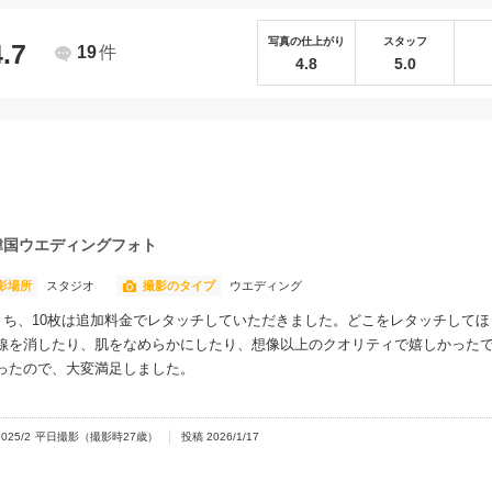
写真の仕上がり
スタッフ
4.7
19
件
4.8
5.0
韓国ウエディングフォト
影場所
スタジオ
撮影のタイプ
ウエディング
。うち、10枚は追加料金でレタッチしていただきました。どこをレタッチして
線を消したり、肌をなめらかにしたり、想像以上のクオリティで嬉しかったで
ったので、大変満足しました。
2025/2
平日撮影
（撮影時
27
歳）
投稿
2026/1/17