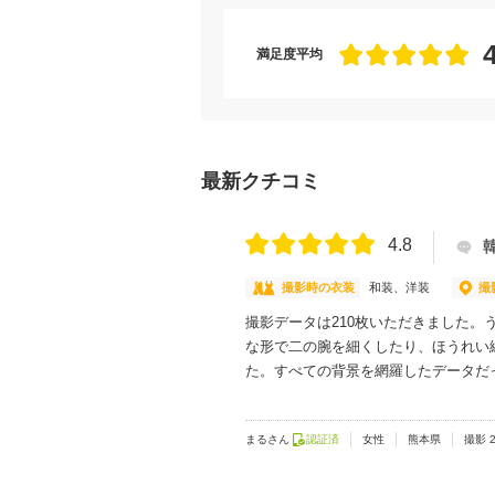
満足度平均
最新クチコミ
4.8
撮影時の衣装
和装、洋装
撮
撮影データは210枚いただきました
な形で二の腕を細くしたり、ほうれい
た。すべての背景を網羅したデータだ
まるさん
認証済
女性
熊本県
撮影