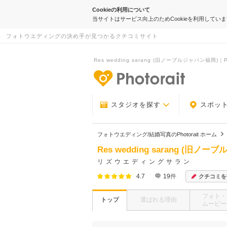
Cookieの利用について
当サイトはサービス向上のためCookieを利用してい
フォトウエディングの決め手が見つかるクチコミサイト
Res wedding sarang (旧ノーブルジャパン福岡)｜Ph
-フォトウエデ
スタジオを探す
スポッ
フォトウエディング/結婚写真のPhotorait ホーム
Res wedding sarang (旧ノ
リズウエディングサラン
4.7
19
件
クチコミを
フォト・
トップ
選ばれる理由
ムービー