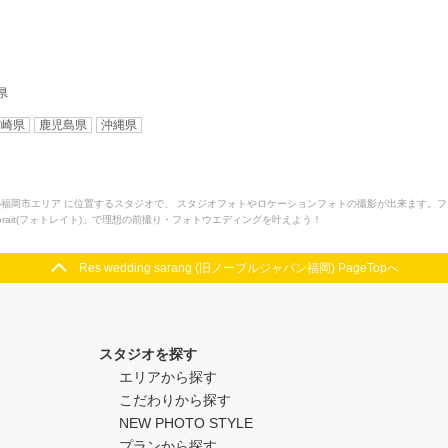
県
宮崎県
鹿児島県
沖縄県
岡)は福岡県 の福岡市エリア に位置するスタジオで、 スタジオフォトやロケーションフォトの撮影が出来
rait(フォトレイト)」で理想の前撮り・フォトウエディングを叶えよう！
Res wedding sarang (旧ノーブルジャパン福岡) PageTopへ
スタジオを探す
エリアから探す
こだわりから探す
NEW PHOTO STYLE
プランから探す