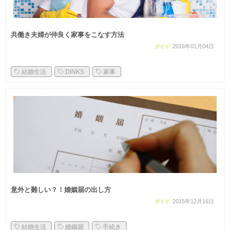
共働き夫婦が仲良く家事をこなす方法
2016年01月04日
ガイド
結婚生活
DINKS
家事
意外と難しい？！婚姻届の出し方
2015年12月16日
ガイド
結婚生活
婚姻届
手続き