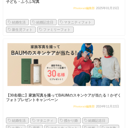
子ども・ふうふ写真
2025年01月15日
Photorait編集部
結婚生活
結婚記念日
マタニティフォト
新生児フォト
ファミリーフォト
【30名様に】家族写真を撮ってBAUMのスキンケアが当たる！かぞく
フォトプレゼントキャンペーン
2024年11月22日
Photorait編集部
結婚生活
マタニティ
授かり婚
結婚記念日