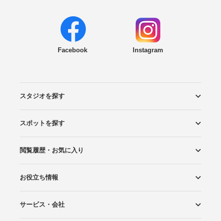
Facebook
Instagram
スタジオを探す
スポットを探す
エリアから探す
こだわりから探す
NEW PHOTO STYLE
プランから探す
フォトタイプ診断
フォトグラファーから探す
国内リゾートから探す
閲覧履歴・お気に入り
ロケーションから探す
スタジオから探す
お役立ち情報
閲覧スタジオ
お気に入り
サービス・会社
Wedding Photo マガジン
はじめてガイド