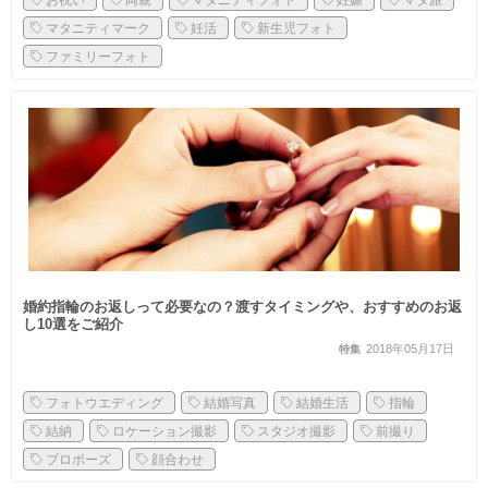
お祝い
両親
マタニティフォト
妊娠
マタ旅
マタニティマーク
妊活
新生児フォト
ファミリーフォト
婚約指輪のお返しって必要なの？渡すタイミングや、おすすめのお返
し10選をご紹介
2018年05月17日
特集
フォトウエディング
結婚写真
結婚生活
指輪
結納
ロケーション撮影
スタジオ撮影
前撮り
プロポーズ
顔合わせ