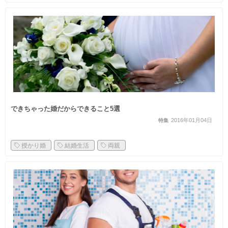
できちゃった婚だからできること5選
2016年01月04日
特集
授かり婚
結婚生活
両親