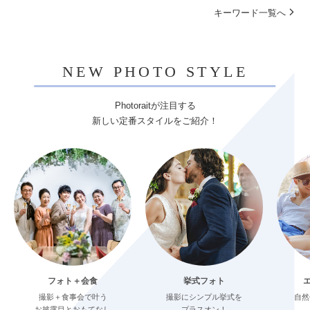
キーワード一覧へ
NEW PHOTO STYLE
Photoraitが注目する
新しい定番スタイルをご紹介！
フォト＋会食
挙式フォト
撮影＋食事会で叶う
撮影にシンプル挙式を
自然
お披露目とおもてなし
プラスオン！