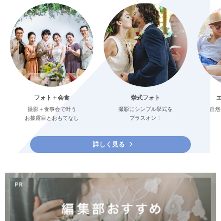
フォト＋会食
挙式フォト
撮影＋食事会で叶う
撮影にシンプル挙式を
自然
お披露目とおもてなし
プラスオン！
詳しく見る