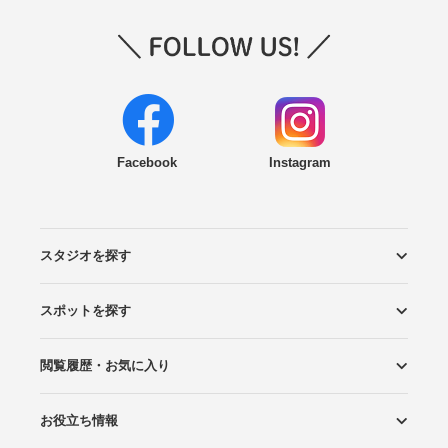
Facebook
Instagram
スタジオを探す
スポットを探す
エリアから探す
こだわりから探す
NEW PHOTO STYLE
プランから探す
フォトタイプ診断
フォトグラファーから探す
国内リゾートから探す
閲覧履歴・お気に入り
ロケーションから探す
スタジオから探す
お役立ち情報
閲覧スタジオ
お気に入り