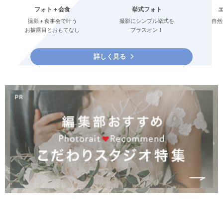
フォト＋会食
挙式フォト
撮影＋食事会で叶う
撮影にシンプル挙式を
自然
お披露目とおもてなし
プラスオン！
詳しく見る