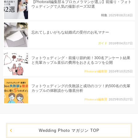
【Photorait編集部＆プロカメラマンが選ぶ】前撮り・フォト
ウェディングで人気の撮影ポーズ32選
特集
2025年08月18日
忘れてしまいがちな結婚式の受付のお礼マナー
ガイド
2016年04月17日
フォトウェディング・前撮り節約術！300名アンケート結果
と先輩カップル直伝の費用をおさえるコツを公開
Photorait編集部
2024年10月25日
フォトウェディングの失敗談と成功のコツ！約500名の先輩
カップルの体験談から徹底分析
Photorait編集部
2025年05月27日
Wedding Photo マガジン TOP