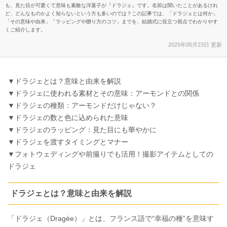
も、見た目が可愛くて意味も素敵な洋菓子が『ドラジェ』です。名前は聞いたことがあるけれ
ど、どんなものかよく知らないという方も多いのでは？この記事では、「ドラジェとは何か」
「その意味や由来」「ラッピングや贈り方のコツ」までを、結婚式に役立つ視点でわかりやす
くご紹介します。
2025年05月23日 更新
▼ドラジェとは？意味と由来を解説
▼ドラジェに使われる素材とその意味：アーモンドとの関係
▼ドラジェの種類：アーモンドだけじゃない？
▼ドラジェの数と色に込められた意味
▼ドラジェのラッピング：見た目にも華やかに
▼ドラジェを渡すタイミングとマナー
▼フォトウェディングや前撮りでも活用！撮影アイテムとしての
ドラジェ
ドラジェとは？意味と由来を解説
「ドラジェ（Dragée）」とは、フランス語で“幸福の種”を意味す