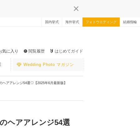
国内挙式
海外挙式
フォトウエディング
結婚指輪
お気に入り
閲覧履歴
はじめてガイド
E
Wedding Photo マガジン
ヘアアレンジ54選♡【2025年6月最新版】
のヘアアレンジ54選