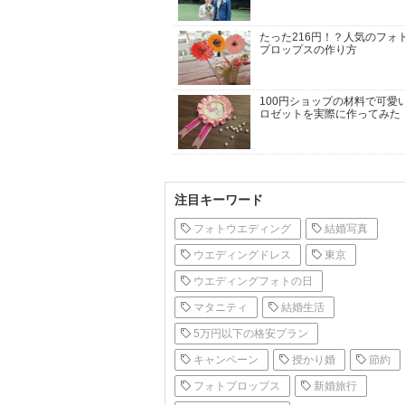
たった216円！？人気のフォ
プロップスの作り方
100円ショップの材料で可愛
ロゼットを実際に作ってみた
注目キーワード
フォトウエディング
結婚写真
ウエディングドレス
東京
ウエディングフォトの日
マタニティ
結婚生活
5万円以下の格安プラン
キャンペーン
授かり婚
節約
フォトプロップス
新婚旅行