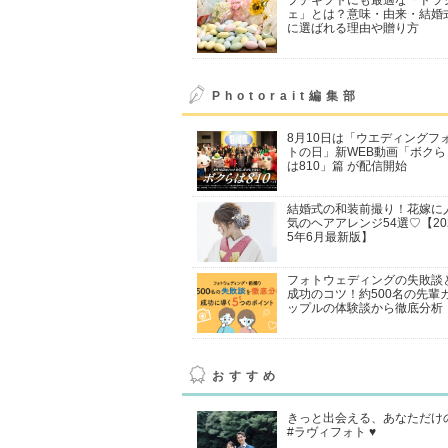
ェ」とは？意味・由来・結婚
に選ばれる理由や贈り方
Photorait編集部
8月10日は「ウエディングフ
トの日」新WEB動画「ボクら
は810」篇 が配信開始
結婚式の和装前撮り！花嫁に
気のヘアアレンジ54選♡【20
5年6月最新版】
フォトウェディングの失敗談
成功のコツ！約500名の先輩
ップルの体験談から徹底分析
おすすめ
きっと出会える、あなただけ
#ラヴィフォト ♥