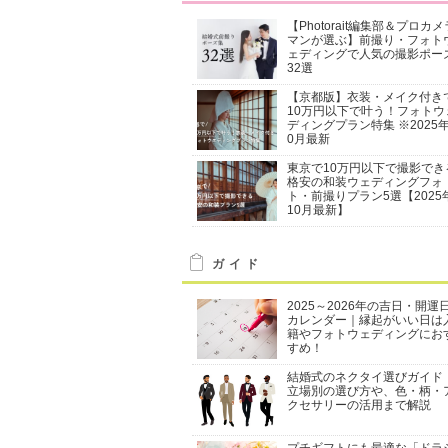
【Photorait編集部＆プロカメ
マンが選ぶ】前撮り・フォト
ェディングで人気の撮影ポー
32選
【京都版】衣装・メイク付き
10万円以下で叶う！フォトウ
ディングプラン特集 ※2025年
0月最新
東京で10万円以下で撮影でき
格安の和装ウェディングフォ
ト・前撮りプラン5選【2025
10月最新】
ガイド
2025～2026年の吉日・開運
カレンダー｜縁起がいい日は
籍やフォトウェディングにお
すめ！
結婚式のネクタイ選びガイド
立場別の選び方や、色・柄・
クセサリーの活用まで解説
プチギフトにも最適な「ドラ