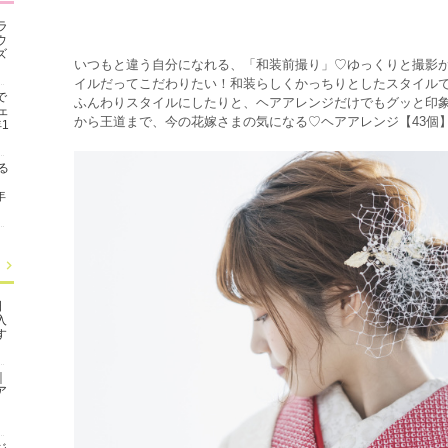
ラ
ウ
ズ
いつもと違う自分になれる、「和装前撮り」♡ゆっくりと撮影
イルだってこだわりたい！和装らしくかっちりとしたスタイル
で
ふんわりスタイルにしたりと、ヘアアレンジだけでもグッと印
ェ
から王道まで、今の花嫁さまの気になる♡ヘアアレンジ【43個
1
る
年
日
入
す
｜
ア
ジ