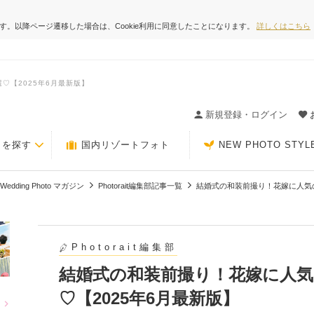
ます。以降ページ遷移した場合は、Cookie利用に同意したことになります。
詳しくはこちら
♡【2025年6月最新版】
ィングの決め手が見つかるクチコミサイト-Photorait
新規登録・ログイン
トを探す
国内リゾートフォト
NEW PHOTO STYL
Wedding Photo マガジン
Photorait編集部記事一覧
結婚式の和装前撮り！花嫁に人気の
Photorait編集部
結婚式の和装前撮り！花嫁に人気
♡【2025年6月最新版】