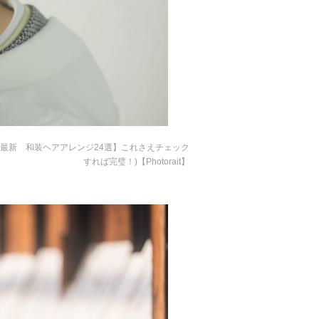
024年最新 和装ヘアアレンジ24選】これさえチェック
すれば完璧！)【Photorait】