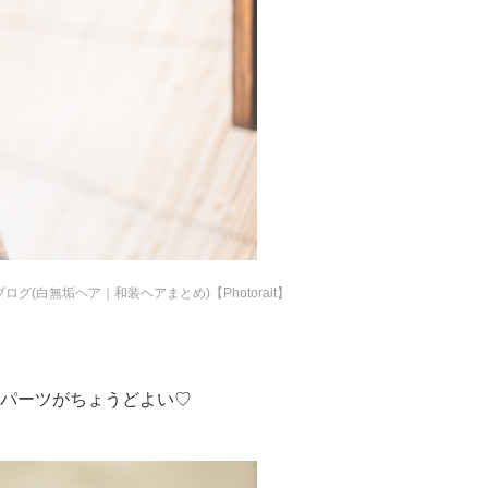
グ(白無垢ヘア｜和装ヘアまとめ)【Photorait】
パーツがちょうどよい♡