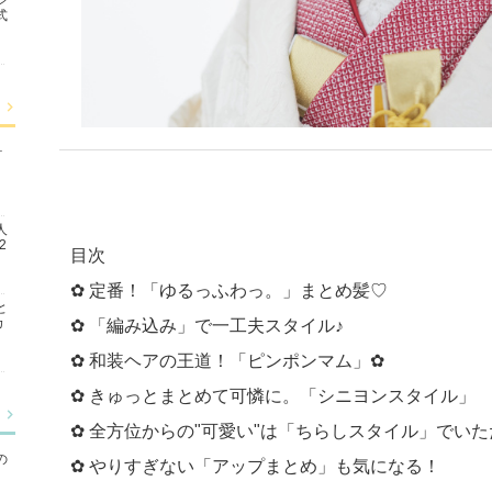
式
ォ
人
2
目次
✿ 定番！「ゆるっふわっ。」まとめ髪♡
と
カ
✿ 「編み込み」で一工夫スタイル♪
✿ 和装ヘアの王道！「ピンポンマム」✿
✿ きゅっとまとめて可憐に。「シニヨンスタイル」
✿ 全方位からの"可愛い"は「ちらしスタイル」でい
の
✿ やりすぎない「アップまとめ」も気になる！