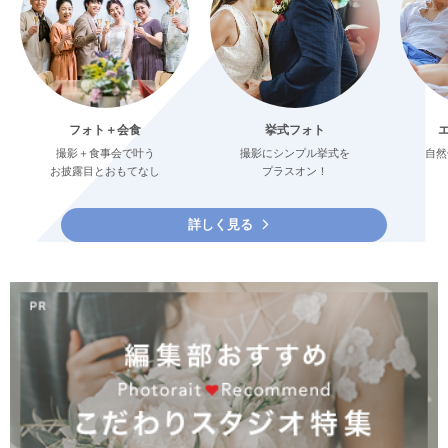
フォト＋会食
挙式フォト
撮影＋食事会で叶う
撮影にシンプル挙式を
自然
お披露目とおもてなし
プラスオン！
詳しく見る