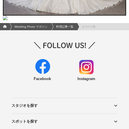
フォトウエディング/結婚写真のPhotorait ホーム
Wedding Photo マガジン
料理記事一覧
1ページ目
Facebook
Instagram
スタジオを探す
スポットを探す
エリアから探す
こだわりから探す
NEW PHOTO STYLE
プランから探す
フォトタイプ診断
フォトグラファーから探す
国内リゾートから探す