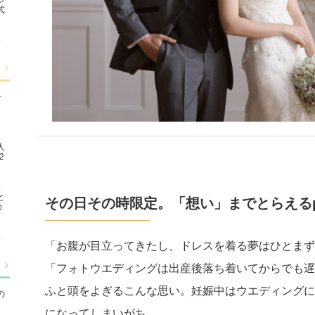
式
ォ
人
2
と
その日その時限定。「想い」までとらえるpre
カ
「お腹が目立ってきたし、ドレスを着る夢はひとまず
「フォトウエディングは出産後落ち着いてからでも遅
ふと頭をよぎるこんな思い。妊娠中はウエディングに
の
になってしまいがち。