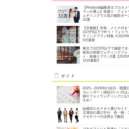
【Photorait編集部＆プロカメ
マンが選ぶ】前撮り・フォト
ェディングで人気の撮影ポー
32選
【京都版】衣装・メイク付き
10万円以下で叶う！フォトウ
ディングプラン特集 ※2025年
0月最新
東京で10万円以下で撮影でき
格安の和装ウェディングフォ
ト・前撮りプラン5選【2025
10月最新】
ガイド
2025～2026年の吉日・開運
カレンダー｜縁起がいい日は
籍やフォトウェディングにお
すめ！
結婚式のネクタイ選びガイド
立場別の選び方や、色・柄・
クセサリーの活用まで解説
プチギフトにも最適な「ドラ