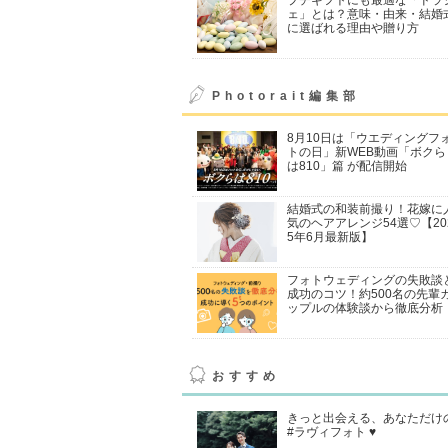
ェ」とは？意味・由来・結婚
に選ばれる理由や贈り方
Photorait編集部
8月10日は「ウエディングフ
トの日」新WEB動画「ボクら
は810」篇 が配信開始
結婚式の和装前撮り！花嫁に
気のヘアアレンジ54選♡【20
5年6月最新版】
フォトウェディングの失敗談
成功のコツ！約500名の先輩
ップルの体験談から徹底分析
おすすめ
きっと出会える、あなただけ
#ラヴィフォト ♥