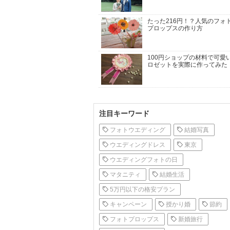
たった216円！？人気のフォ
プロップスの作り方
100円ショップの材料で可愛
ロゼットを実際に作ってみた
注目キーワード
フォトウエディング
結婚写真
ウエディングドレス
東京
ウエディングフォトの日
マタニティ
結婚生活
5万円以下の格安プラン
キャンペーン
授かり婚
節約
フォトプロップス
新婚旅行