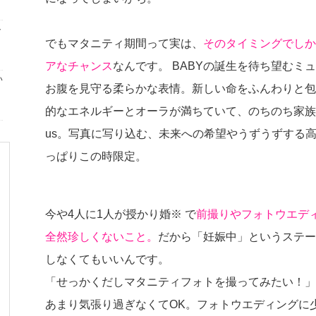
ト
でもマタニティ期間って実は、
そのタイミングでしか
アなチャンス
なんです。 BABYの誕生を待ち望むミ
い
お腹を見守る柔らかな表情。新しい命をふんわりと包
的なエネルギーとオーラが満ちていて、のちのち家族で
us。写真に写り込む、未来への希望やうずうずする
っぱりこの時限定。
今や4人に1人が授かり婚※ で
前撮りやフォトウエデ
全然珍しくないこと。
だから「妊娠中」というステー
しなくてもいいんです。
「せっかくだしマタニティフォトを撮ってみたい！」
あまり気張り過ぎなくてOK。フォトウエディングに