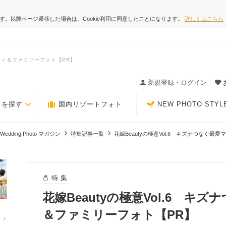
ます。以降ページ遷移した場合は、Cookie利用に同意したことになります。
詳しくはこちら
ニティ＆ファミリーフォト【PR】
ィングの決め手が見つかるクチコミサイト-Photorait
新規登録・ログイン
トを探す
国内リゾートフォト
NEW PHOTO STYL
Wedding Photo マガジン
特集記事一覧
花嫁Beautyの極意Vol.6 キズナつなぐ
特集
花嫁Beautyの極意Vol.6 キ
＆ファミリーフォト【PR】