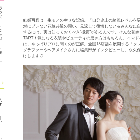
ラ
ウ
ズ
結婚写真は一生モノの幸せな記録。「自分史上の綺麗レベルを
対にブレない花嫁共通の願い。見返して後悔しない＆みんなに
で
するには、実は知っておくべき“極意”があるんです。そんな花
ェ
TART！気になる衣装やビューティの磨き方はもちろん、イマ
1
は、やっぱりプロに聞くのが正解。全国13店舗を展開する「ク
グラファーやヘアメイクさんに編集部がインタビューし、永久保存
る
けします♡
年
日
入
す
｜
ア
ジ