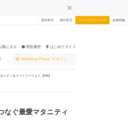
国内挙式
海外挙式
フォトウエディング
結婚指輪
お気に入り
閲覧履歴
はじめてガイド
E
Wedding Photo マガジン
最愛マタニティ＆ファミリーフォト【PR】
ズナつなぐ最愛マタニティ