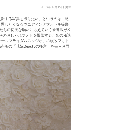
2018年02月15日 更新
更新する写真を撮りたい」というのは、絶
自慢したくなるウエディングフォトを撮影
嫁たちの切実な願いに応えていく新連載がS
ドキのおしゃれフォトを撮影するための秘訣
レールブライダルスタジオ」の現役フォト
版の「花嫁Beautyの極意」を毎月お届