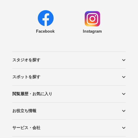
Facebook
Instagram
スタジオを探す
スポットを探す
エリアから探す
こだわりから探す
NEW PHOTO STYLE
プランから探す
フォトタイプ診断
フォトグラファーから探す
国内リゾートから探す
閲覧履歴・お気に入り
ロケーションから探す
スタジオから探す
お役立ち情報
閲覧スタジオ
お気に入り
サービス・会社
Wedding Photo マガジン
はじめてガイド