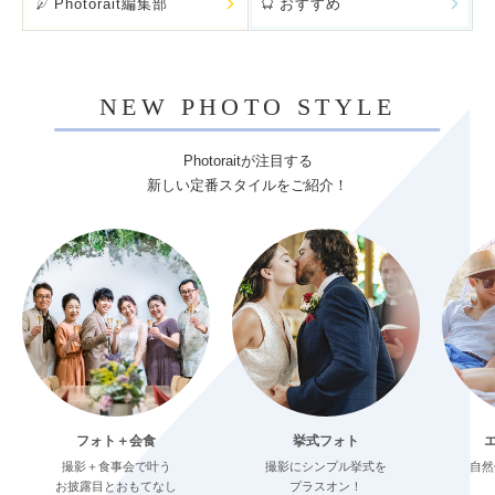
Photorait編集部
おすすめ
NEW PHOTO STYLE
Photoraitが注目する
新しい定番スタイルをご紹介！
フォト＋会食
挙式フォト
撮影＋食事会で叶う
撮影にシンプル挙式を
自然
お披露目とおもてなし
プラスオン！