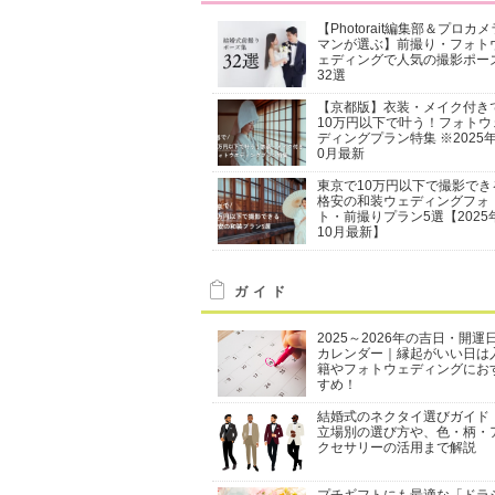
【Photorait編集部＆プロカメ
マンが選ぶ】前撮り・フォト
ェディングで人気の撮影ポー
32選
【京都版】衣装・メイク付き
10万円以下で叶う！フォトウ
ディングプラン特集 ※2025年
0月最新
東京で10万円以下で撮影でき
格安の和装ウェディングフォ
ト・前撮りプラン5選【2025
10月最新】
ガイド
2025～2026年の吉日・開運
カレンダー｜縁起がいい日は
籍やフォトウェディングにお
すめ！
結婚式のネクタイ選びガイド
立場別の選び方や、色・柄・
クセサリーの活用まで解説
プチギフトにも最適な「ドラ