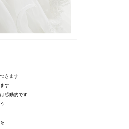
つきます
ます
は感動的です
う
を