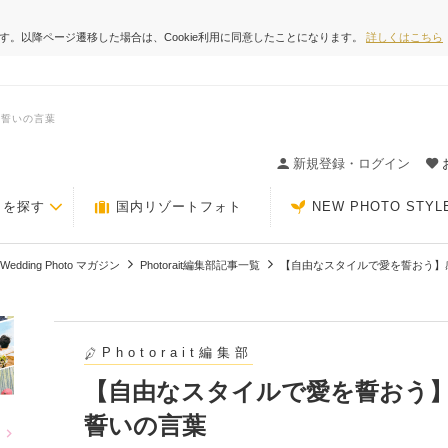
ます。以降ページ遷移した場合は、Cookie利用に同意したことになります。
詳しくはこちら
の誓いの言葉
ィングの決め手が見つかるクチコミサイト-Photorait
新規登録・ログイン
トを探す
国内リゾートフォト
NEW PHOTO STYL
Wedding Photo マガジン
Photorait編集部記事一覧
【自由なスタイルで愛を誓おう】
Photorait編集部
【自由なスタイルで愛を誓おう
誓いの言葉