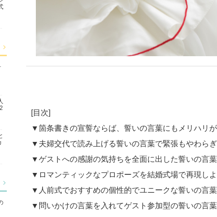
式
ォ
人
2
[目次]
▼箇条書きの宣誓ならば、誓いの言葉にもメリハリが
と
カ
▼夫婦交代で読み上げる誓いの言葉で緊張もやわらぎ
▼ゲストへの感謝の気持ちを全面に出した誓いの言葉
▼ロマンティックなプロポーズを結婚式場で再現しよ
▼人前式でおすすめの個性的でユニークな誓いの言葉
の
▼問いかけの言葉を入れてゲスト参加型の誓いの言葉