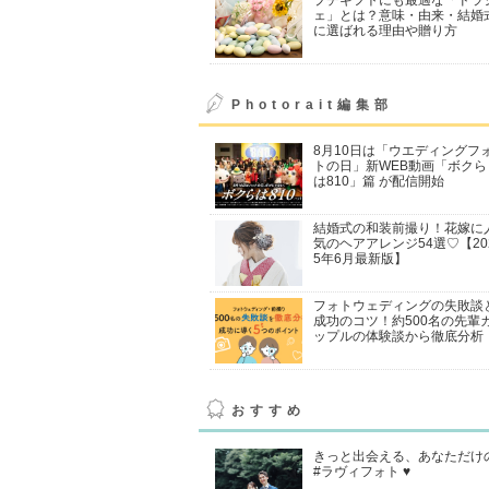
ェ」とは？意味・由来・結婚
に選ばれる理由や贈り方
Photorait編集部
8月10日は「ウエディングフ
トの日」新WEB動画「ボクら
は810」篇 が配信開始
結婚式の和装前撮り！花嫁に
気のヘアアレンジ54選♡【20
5年6月最新版】
フォトウェディングの失敗談
成功のコツ！約500名の先輩
ップルの体験談から徹底分析
おすすめ
きっと出会える、あなただけ
#ラヴィフォト ♥