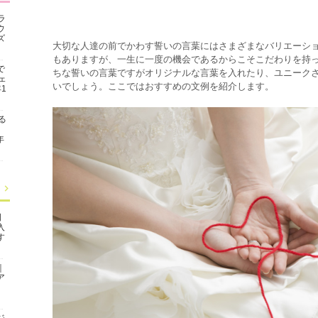
ラ
ウ
ズ
大切な人達の前でかわす誓いの言葉にはさまざまなバリエーシ
もありますが、一生に一度の機会であるからこそこだわりを持
で
ちな誓いの言葉ですがオリジナルな言葉を入れたり、ユニーク
ェ
いでしょう。ここではおすすめの文例を紹介します。
1
る
年
日
入
す
｜
ア
ジ