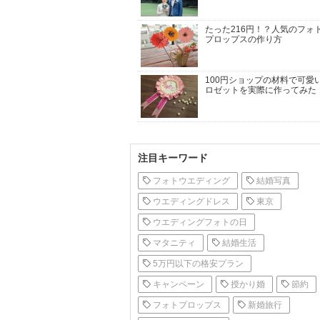
たった216円！？人気のフォ
プロップスの作り方
100円ショップの材料で可愛
ロゼットを実際に作ってみた
注目キーワード
フォトウエディング
結婚写真
ウエディングドレス
東京
ウエディングフォトの日
マタニティ
結婚生活
5万円以下の格安プラン
キャンペーン
授かり婚
節約
フォトプロップス
新婚旅行