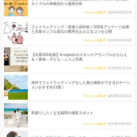
カップルの体験談から徹底分析
Photorait編集部
2025年05月27日
フォトウェディング・前撮り節約術！300名アンケート結果
と先輩カップル直伝の費用をおさえるコツを公開
Photorait編集部
2024年10月25日
【先着300名様】N organicのスキンケアサンプルがもらえ
る！家族・子ども・ふうふ写真
Photorait編集部
2025年01月15日
海外でフォトウェディングをした風の撮影ができるロケーシ
ョンおすすめ13選！
Photorait編集部
2025年10月31日
前撮りしたくなる福岡の撮影スポット
Photorait編集部
2015年12月16日