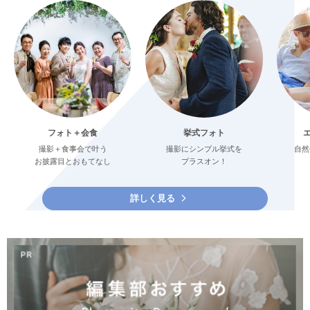
フォト＋会食
挙式フォト
撮影＋食事会で叶う
撮影にシンプル挙式を
自然
お披露目とおもてなし
プラスオン！
詳しく見る