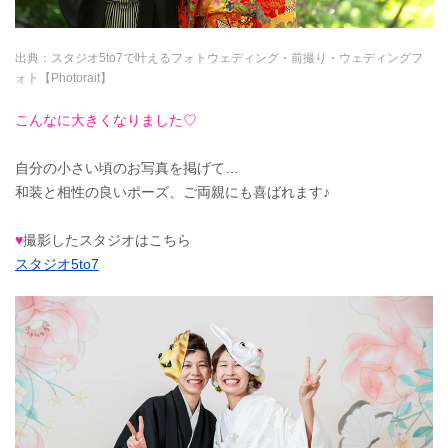
出典：
スタジオ5to7で叶えるフォトウェディング・前撮り・ウェディングフ
ォト【Photorait】
こんなに大きくなりました
♡
自分の小さい頃のお写真を掲げて…
和装と相性の良いポーズ、ご両親にも喜ばれます♪
♥
撮影したスタジオはこちら
スタジオ5to7