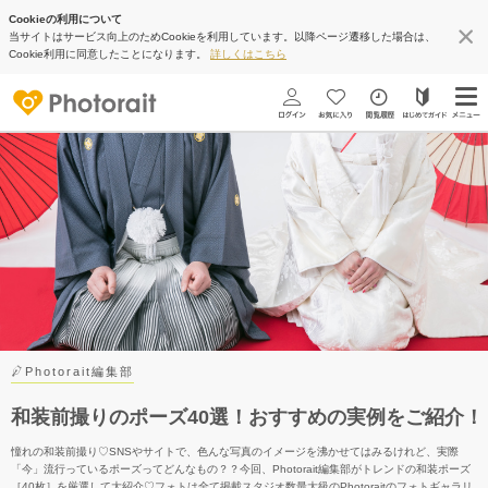
Cookieの利用について
当サイトはサービス向上のためCookieを利用しています。以降ページ遷移した場合は、
Cookie利用に同意したことになります。
詳しくはこちら
Photorait編集部
和装前撮りのポーズ40選！おすすめの実例をご紹介！
憧れの和装前撮り♡SNSやサイトで、色んな写真のイメージを沸かせてはみるけれど、実際
「今」流行っているポーズってどんなもの？？今回、Photorait編集部がトレンドの和装ポーズ
［40枚］を厳選して大紹介♡フォトは全て掲載スタジオ数最大級のPhotoraitのフォトギャラリ