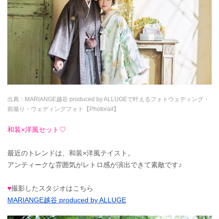
出典：
MARIANGE越谷 produced by ALLUGEで叶えるフォトウェディング・
前撮り・ウェディングフォト【Photorait】
和装×洋風セット
♡
最近のトレンドは、和装×洋風テイスト。
アンティークな雰囲気がレトロ感が演出できて素敵です♪
♥
撮影したスタジオはこちら
MARIANGE越谷 produced by ALLUGE