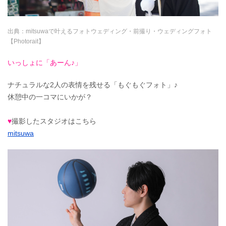
出典：
mitsuwaで叶えるフォトウェディング・前撮り・ウェディングフォト
【Photorait】
いっしょに「あーん♪」
ナチュラルな2人の表情を残せる「もぐもぐフォト」♪
休憩中の一コマにいかが？
♥
撮影したスタジオはこちら
mitsuwa