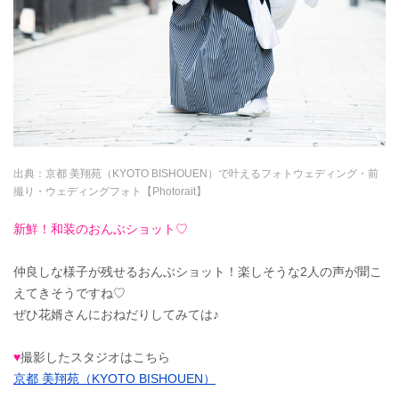
出典：
京都 美翔苑（KYOTO BISHOUEN）で叶えるフォトウェディング・前
撮り・ウェディングフォト【Photorait】
新鮮！和装のおんぶショット♡
仲良しな様子が残せるおんぶショット！楽しそうな2人の声が聞こ
えてきそうですね♡
ぜひ花婿さんにおねだりしてみては♪
♥
撮影したスタジオはこちら
京都 美翔苑（KYOTO BISHOUEN）