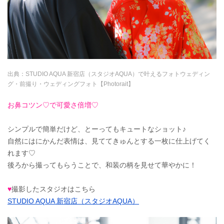
出典：
STUDIO AQUA 新宿店（スタジオAQUA）で叶えるフォトウェディン
グ・前撮り・ウェディングフォト【Photorait】
お鼻コツン♡で可愛さ倍増♡
シンプルで簡単だけど、とーってもキュートなショット♪
自然にはにかんだ表情は、見ててきゅんとする一枚に仕上げてく
れます♡
後ろから撮ってもらうことで、和装の柄を見せて華やかに！
♥
撮影したスタジオはこちら
STUDIO AQUA 新宿店（スタジオAQUA）