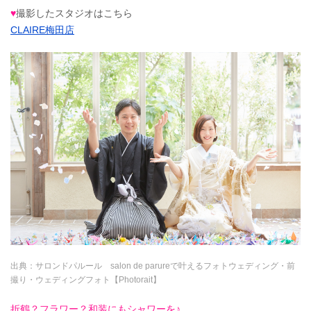
♥
撮影したスタジオはこちら
CLAIRE梅田店
出典：
サロンドパルール salon de parureで叶えるフォトウェディング・前
撮り・ウェディングフォト【Photorait】
折鶴？フラワー？和装にもシャワーを♪