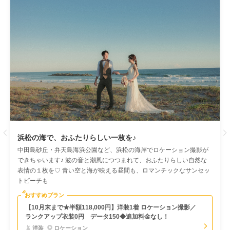
Previous
浜松の海で、おふたりらしい一枚を♪
中田島砂丘・弁天島海浜公園など、浜松の海岸でロケーション撮影が
できちゃいます♪ 波の音と潮風につつまれて、おふたりらしい自然な
表情の１枚を♡ 青い空と海が映える昼間も、ロマンチックなサンセッ
トビーチも
おすすめプラン
【10月末まで★半額118,000円】洋装1着 ロケーション撮影／
ランクアップ衣装0円 データ150◆追加料金なし！
洋装
ロケーション