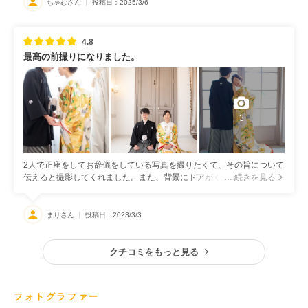
クリーム色や刺繍まではっきりと写っていて、白飛びしているものは
ちゃむさん
投稿日：2025/3/6
なかったです。スタジオの写真は白を基調とした壁のところは一部背
景が白飛びしているものがありました。ですが、光が差し込んでいる
ように見えたため、特に違和感は感じませんでした。構図も文字入れ
4.8
がしやすいように余白が大きかったり、同じシーンでも縦と横で撮影
最高の前撮りになりました。
されているものがあって、とても納品後の使い勝手が良かったです。
3
2人で正座をしてお辞儀をしている写真を撮りたくて、その旨について
伝えると撮影してくれました。また、背景にドアがくる写真の中に、
… 続きを見る
ドアの窓から外を走っている車が写り込んでしまうことが多々あった
のですが、出来上がりの写真を見ると、光が差し込むようにしてくれ
ており、全て写り込みなどのない状態にしてくれていたのが素晴らし
まりさん
投稿日：2023/3/3
かったです。また、あまりポーズにこだわりがなかったのですが、撮
影スタッフの方が色んなポーズを提案してくれて、たくさんの種類の
写真が撮れました。
クチコミをもっと見る
フォトグラファー