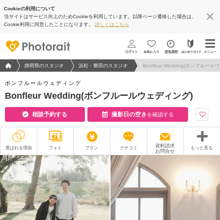
Cookieの利用について
当サイトはサービス向上のためCookieを利用しています。以降ページ遷移した場合は、
Cookie利用に同意したことになります。
詳しくはこちら
フォトウエディング/結婚写真のPhotorait ホーム
静岡県のスタジオ
浜松・磐田のスタジオ
Bonfleur Wedding(ボンフルー
ボンフルールウェディング
Bonfleur Wedding(ボンフルールウェディング)
相談予約する
撮影日の空き
を確認する
資料請求
選ばれる理由
フォト
プラン
クチコミ
もっと見る
お問合せ
撮影レポート
フォトグラファー
衣装
ムービー
オプション
ブログ