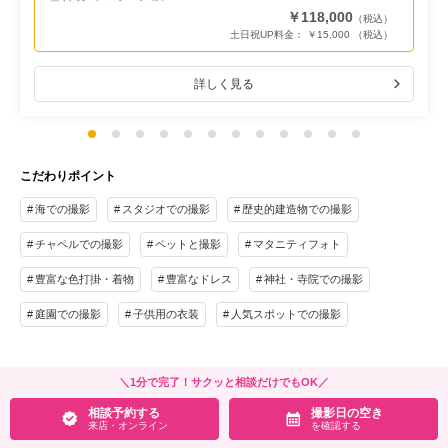
￥118,000
（税込）
土日祝UP料金： ￥15,000 （税込）
詳しく見る
こだわりポイント
海での撮影
スタジオでの撮影
歴史的建造物での撮影
チャペルでの撮影
ペットと撮影
マタニティフォト
豊富な色打掛・着物
豊富なドレス
神社・寺院での撮影
庭園での撮影
子供用の衣装
人気スポットでの撮影
＼1分で完了！サクッと相談だけでもOK／
相談予約する
撮影日の空き
来店・オンライン
を確認する