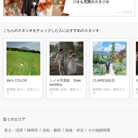
ジオも充実のスタジオ
愛知県
こちらのスタジオをチェックした人におすすめのスタジオ
We's COLOR
シイキ写真館 Shiiki
CLAIRE浜松店
wedding
静岡県 /富士・沼津エリ
静岡県 /浜松・磐田エリ
静岡県 /浜松・磐田エリ
静岡
ア
ア
ア
近くのエリア
富士・沼津
静岡市
浜松・磐田
熱海・伊豆
その他静岡県