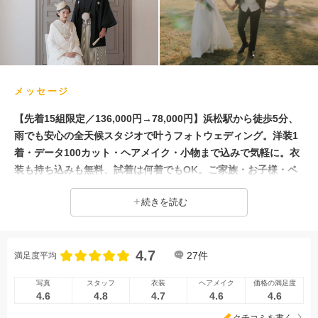
人気スポットでの撮影
メッセージ
【先着15組限定／136,000円→78,000円】浜松駅から徒歩5分、
雨でも安心の全天候スタジオで叶うフォトウェディング。洋装1
着・データ100カット・ヘアメイク・小物まで込みで気軽に。衣
装も持ち込みも無料、試着は何着でもOK。ご家族・お子様・ペ
ットとの撮影も追加料金なし。スタッフと一緒に進めるので、緊
続きを読む
張せず自然な表情で撮れたと喜ばれています。
4.7
27
件
満足度平均
写真
スタッフ
衣装
ヘアメイク
価格の満足度
4.6
4.8
4.7
4.6
4.6
クチコミを書く