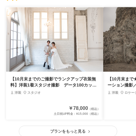
【10月末までのご撮影でランクアップ衣装無
【10月末まで★
料】洋装1着スタジオ撮影 データ100カット|
ーション撮影
78,000円◆追加料金一切なし！
150◆追加料
洋装
スタジオ
洋装
ロケー
￥78,000
（税込）
土日祝UP料金：
¥15,000
（税込）
プランをもっと見る