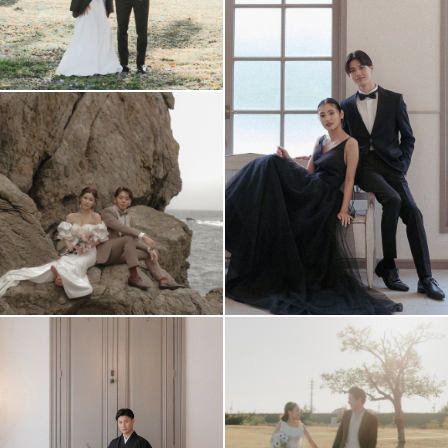
アクセス/TEL
スタジオトップ
こだわりポイント
海での撮影
スタジオでの撮影
歴史的建造物での撮影
チャペルでの撮影
ペットと撮影
マタニティフォト
豊富な色打掛・着物
豊富なドレス
神社・寺院での撮影
庭園での撮影
子供用の衣装