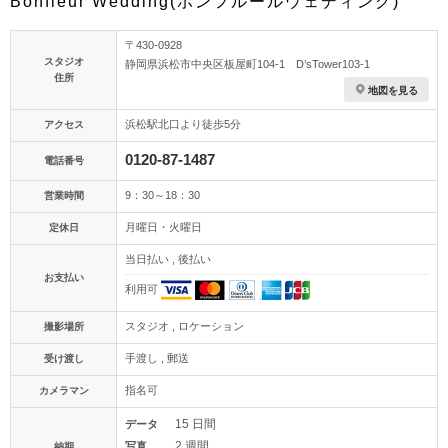
Bonfleur Wedding(ボンフルールウェディング)
〒430-0928
スタジオ
静岡県浜松市中央区板屋町104-1 D’sTower103-1
住所
地図を見る
浜松駅北口より徒歩5分
アクセス
0120-87-1487
電話番号
9：30～18：30
営業時間
月曜日・火曜日
定休日
当日払い , 後払い
お支払い
利用可
スタジオ , ロケーション
撮影場所
手渡し , 郵送
受け渡し
指名可
カメラマン
15 日間
データ
2 週間
写真
納期