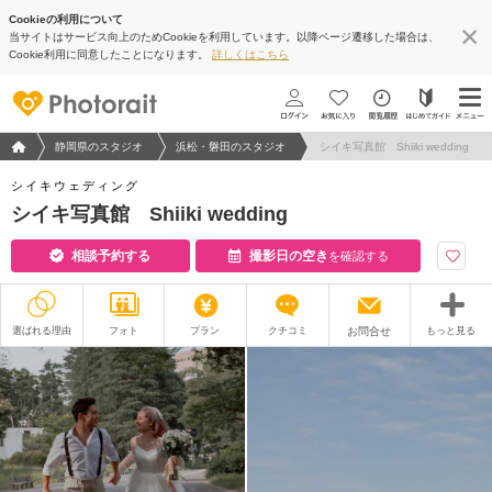
Cookieの利用について
当サイトはサービス向上のためCookieを利用しています。以降ページ遷移した場合は、
Cookie利用に同意したことになります。
詳しくはこちら
フォトウエディング/結婚写真のPhotorait ホーム
静岡県のスタジオ
浜松・磐田のスタジオ
シイキ写真館 Shiiki wedding
シイキウェディング
シイキ写真館 Shiiki wedding
相談予約する
撮影日の空き
を確認する
選ばれる理由
フォト
プラン
クチコミ
お問合せ
もっと見る
撮影レポート
フォトグラファー
衣装
ムービー
オプション
ブログ