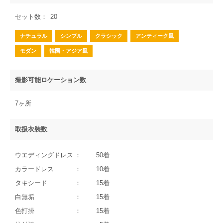
セット数
20
ナチュラル
シンプル
クラシック
アンティーク風
モダン
韓国・アジア風
撮影可能ロケーション数
7ヶ所
取扱衣裝数
ウエディングドレス
50着
カラードレス
10着
タキシード
15着
白無垢
15着
色打掛
15着