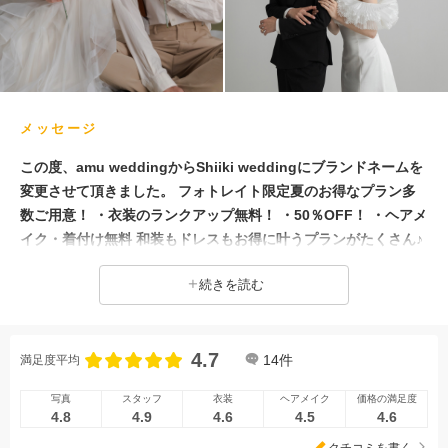
撮影前の打ち合わせ
メッセージ
この度、amu weddingからShiiki weddingにブランドネームを
変更させて頂きました。 フォトレイト限定夏のお得なプラン多
数ご用意！ ・衣装のランクアップ無料！ ・50％OFF！ ・ヘアメ
イク・着付け無料 和装もドレスもお得に叶うプランがたくさん♪
撮影スタジオは浜松・磐田の2か所、衣装が選べるドレスサロン
続きを読む
は浜松に完備！ 静岡県で5万件以上の結婚写真を手掛ける創業10
1年のシイキ写真館がプロデュース♪ 総理大臣賞・文部大臣賞受
賞の確かな技術で、おしゃれでかわいい写真が残せる！ スタジ
4.7
オ撮影からガーデン、ロケーション撮影まで様々なシーンに対応
14
件
満足度平均
しております。 おふたりにワンランク上のフォトウェディング
写真
スタッフ
衣装
ヘアメイク
価格の満足度
をご提案いたします♪
4.8
4.9
4.6
4.5
4.6
クチコミを書く