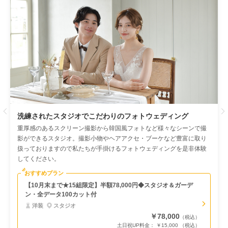
Previous
洗練されたスタジオでこだわりのフォトウェディング
重厚感のあるスクリーン撮影から韓国風フォトなど様々なシーンで撮
影ができるスタジオ。撮影小物やヘアアクセ・ブーケなど豊富に取り
扱っておりますので私たちが手掛けるフォトウェディングを是非体験
してください。
おすすめプラン
【10月末まで★15組限定】半額78,000円◆スタジオ＆ガーデ
ン・全データ100カット付
洋装
スタジオ
￥78,000
（税込）
土日祝UP料金： ￥15,000 （税込）