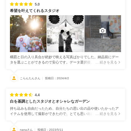
5.0
希望を叶えてくれるスタジオ
11
構図と日の入り具合が絶妙で映える写真ばかりでした。納品前にデー
タを選ぶことができるので安心です。データ選択後、まっすぐでない
… 続きを見る
写真などは無料で修正しただけるのでよりよくなって納品されてきま
した。
こらんたんさん
投稿日：2024/4/2
4.4
白を基調としたスタジオとオシャレなガーデン
持ち込みも自由だったため、自分たちの思い出の品や使いたかったア
イテムを使用して撮影ができたので、とても思い出に残る写真に仕上
… 続きを見る
がりました。またカメラマンの方が撮りたい要望も丁寧に聞き取って
いただいたので心から満足する写真を残すことができました。しっか
りとしたスクリーンに加えて2人が話している間や笑っている瞬間も映
nanaさん
投稿日：2023/5/11