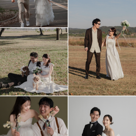
アクセス/TEL
スタジオトップ
こだわりポイント
スタジオでの撮影
海での撮影
豊富な色打掛・着物
ペットと撮影
フォト＋会食
豊富なドレス
神社・寺院での撮影
ガーデンでの撮影
豊富な白無垢
ソロウエディング