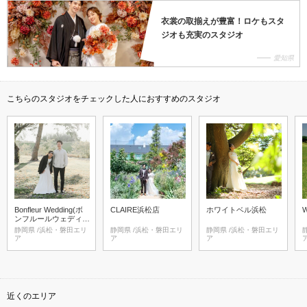
衣裳の取揃えが豊富！ロケもスタ
ジオも充実のスタジオ
愛知県
こちらのスタジオをチェックした人におすすめのスタジオ
Bonfleur Wedding(ボ
CLAIRE浜松店
ホワイトベル浜松
W
ンフルールウェディン
グ)
静岡県 /浜松・磐田エリ
静岡県 /浜松・磐田エリ
静岡県 /浜松・磐田エリ
静岡
ア
ア
ア
近くのエリア