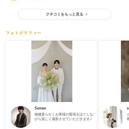
してくださりかしこまりすぎずナチュラルな写真も残せました。ドレ
ス全体が綺麗に映る写真や手元やヘアスタイルの写真も撮って下さり
ました。前撮りに合わせてネイルをしたのでとても嬉しかったです。
クチコミをもっと見る
フォトグラファー
Sunao
s
物腰柔らかくお客様の緊張をほぐしな
がら楽しく撮影させていただきます♪