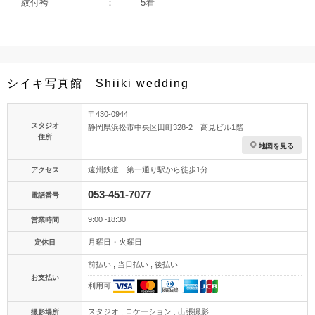
紋付袴
5着
シイキ写真館 Shiiki wedding
〒430-0944
スタジオ
静岡県浜松市中央区田町328-2 高見ビル1階
住所
地図を見る
遠州鉄道 第一通り駅から徒歩1分
アクセス
053-451-7077
電話番号
9:00~18:30
営業時間
月曜日・火曜日
定休日
前払い , 当日払い , 後払い
お支払い
利用可
スタジオ , ロケーション , 出張撮影
撮影場所