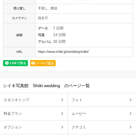
手渡し , 郵送
受け渡し
指名可
カメラマン
7 日間
データ
14 日間
写真
納期
30 日間
アルバム
https://www.shiiki.jp/wedding/shiiki/
URL
メールで送る
シイキ写真館 Shiiki wedding のページ一覧
スタジオトップ
フォト
料金プラン
ムービー
オプション
クチコミ