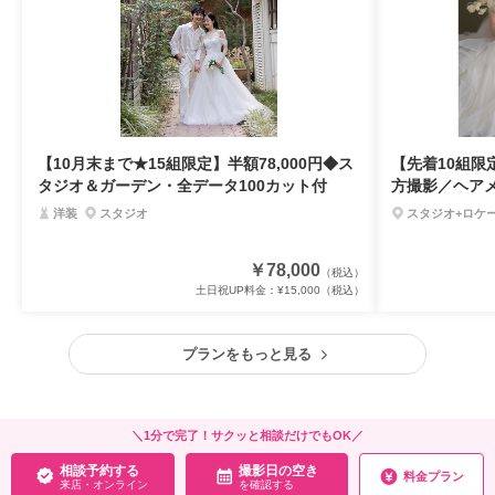
【10月末まで★15組限定】半額78,000円◆ス
【先着10組限
タジオ＆ガーデン・全データ100カット付
方撮影／ヘアメ
38,000円
洋装
スタジオ
スタジオ+ロケ
￥78,000
（税込）
土日祝UP料金：
¥15,000
（税込）
プランをもっと見る
＼1分で完了！サクッと相談だけでもOK／
相談予約する
撮影日の空き
料金プラン
来店・オンライン
を確認する