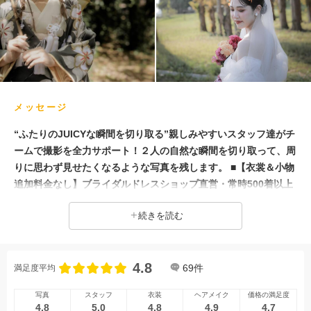
メッセージ
“ふたりのJUICYな瞬間を切り取る”親しみやすいスタッフ達がチ
ームで撮影を全力サポート！２人の自然な瞬間を切り取って、周
りに思わず見せたくなるような写真を残します。 ■【衣裳＆小物
追加料金なし】ブライダルドレスショップ直営・常時500着以上
の品揃えから＜一切追加料金なし＞で好きな衣裳を選べます！種
続きを読む
類豊富な衣裳や小物で思い通りのコーディネートが叶います♪ ■
【全データ高クオリティな補正レタッチ付！】最新技術とプロの
技で体型や肌などの補正に加え、明るさ・色味など世界観をより
4.8
引き立てるレタッチをしたデータをお渡しさせていただきます ■
69
件
満足度平均
【専属コーディネーター】が衣裳合わせから撮影当日までトータ
写真
スタッフ
衣装
ヘアメイク
価格の満足度
ルサポート！ ふたりの想いやお好みを丁寧にカウンセリングし
4.8
5.0
4.8
4.9
4.7