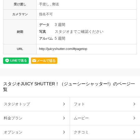
手渡し , 郵送
受け渡し
指名不可
カメラマン
3 週間
データ
スタジオまでご確認ください
写真
納期
5 週間
アルバム
http://juicyshutter.com/#pagetop
URL
メールで送る
スタジオJUICY SHUTTER！（ジューシーシャッター!）のページ一
覧
スタジオトップ
フォト
料金プラン
ムービー
オプション
クチコミ