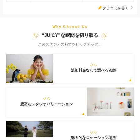
ながら、大満足のフォトウェディングを一緒に作りあげます。 ■
クチコミを書く
【トレンド感のあるスタジオ空間】NEW背景『ジューシーなオ
レンジ背景』が新たに誕生♡その他、白背景やカラー背景・和室
など、空間コーディネートにもこだわったバリエーション豊かな
Why Choose Us
スタジオで多彩な撮影ができます。 ■【ロケ撮影もお任せくださ
“JUICY”な瞬間を切り取る
い】イメージに合わせた魅力的なロケーションもご提案させてい
このスタジオの魅力をピックアップ！
ただきます！
追加料金なしで選べる衣裳
豊富なスタジオバリエーション
魅力的なロケーション場所