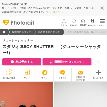
Cookieの利用について
当サイトはサービス向上のためCookieを利用しています。以降ページ遷移した場合は、
Cookie利用に同意したことになります。
詳しくはこちら
フォトウエディング/結婚写真のPhotorait ホーム
福岡県のスタジオ
北九州市のスタジオ
スタジオJUICY SHUTTER！（ジ
ジューシーシャッター
スタジオJUICY SHUTTER！（ジューシーシャッタ
ー!）
相談予約する
撮影日の空き
を確認する
資料請求
選ばれる理由
フォト
プラン
クチコミ
もっと見る
お問合せ
撮影レポート
フォトグラファー
衣装
ムービー
オプション
ブログ