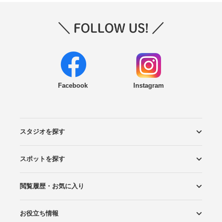
Facebook
Instagram
スタジオを探す
スポットを探す
エリアから探す
こだわりから探す
NEW PHOTO STYLE
プランから探す
フォトタイプ診断
フォトグラファーから探す
国内リゾートから探す
閲覧履歴・お気に入り
ロケーションから探す
スタジオから探す
お役立ち情報
閲覧スタジオ
お気に入り