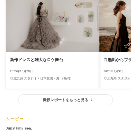
新作ドレスと雄大なロケ舞台
白無垢からブ
2025年10月20日
2026年1月30日
北九州 スタジオ・日本庭園・海 （福岡）
北九州 スタジオ
撮影レポートをもっと見る
ムービー
Juicy Film_sea.