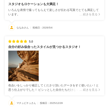
スタジオもロケーションも大満足！
いろんな表情で撮ってもらえて楽しさが伝わる写真でとても満足して
います。
… 続きを見る
ななみさん
投稿日：2026/5/4
5.0
自分の好み似合ったスタイルが見つかるスタジオ！
色合いをしっかり補正してくださり頂いたデータをすぐ使いたい！と
思う仕上がりでした！ ピシッとした自分たちだけじゃなく、笑い合っ
… 続きを見る
ていたり何気ない2人の瞬間まで捉えてくださっていたのが嬉しかった
です！ データは2種類あり実際の色合いに近いものと風合いのある色
合いになったものをくださりどちらもとても気に入りました！ USB
マチュピチュさん
投稿日：2025/12/28
（別料金）も希望することが出来たので個人的にはそこもとても嬉し