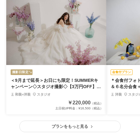
撮影日限定
会食付プラン
＜9月まで延長＞お日にち限定！SUMMERキ
＊会食付フォ
ャンペーン◇スタジオ撮影◇【3万円OFF】和
＆６名分会食
装１点＆ドレス１点《衣裳２点撮影プラン》
家族と一緒に
和装+洋装
スタジオ
洋装
スタジ
￥220,000
（税込）
土日祝UP料金：
¥16,500
（税込）
プランをもっと見る