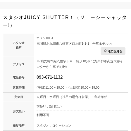
スタジオJUICY SHUTTER！（ジューシーシャッタ
ー!）
〒805-0061
スタジオ
福岡県北九州市八幡東区西本町1-1-1 千草ホテル内
住所
地図を見る
JR鹿児島本線八幡駅下車 徒歩10分/ 北九州都市高速大谷イ
アクセス
ンターから車で約5分
093-671-1132
電話番号
(平日)11:00～19:00 ・(土日祝)10:00～19:00
営業時間
火曜日・水曜日（祝日の場合は営業）・年末年始
定休日
前払い , 当日払い
お支払い
利用不可
スタジオ , ロケーション
撮影場所