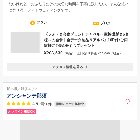
結婚式場のガーデンチャペルで、自然光に包まれる撮影
結婚式場という特別な空間で、自然光に包まれながら撮影。結婚式はし
ないけれど、おふたりだけの大切な時間を丁寧に残したい。そんな想い
に寄り添うフォトウェディングです。
プラン
ブログ
《フォト＆会食プラン》チャペル・家族撮影＆6名
様～の会食｜全データ納品＆アルバム10P付♪ご両
家様に台紙1冊ずつプレゼント
¥266,530
（税込）
土日祝UP料金 ¥33,000（税込）
アクセス情報を見る
〒150-0021
東京都渋谷区恵比寿西2-10-10
JR山手線 恵比寿駅(西口改札を出て左) 徒歩4分 東京メトロ 日比谷線
栃木県／那須エリア
恵比寿駅(2番出口) 徒歩4分 東急東横線 代官山駅(東口) 徒歩5分
アンシャンテ那須
050-1724-8585
4.9
4
件
撮影レポート掲載中
オンライン相談OK