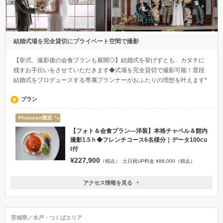
結婚式場を完全貸切にプライベート空間で撮影
【挙式、撮影後の会食プランも展開◎】結婚式を挙げずとも、カタチに
残すお手伝いをさせていただきます◆式場を完全貸切で撮影可能！普段
結婚式をプロデュースする専属プランナーがおふたりの理想を叶えます*
プラン
Photorait限定
【フォト＆会食プラン―洋装】本格チャペル＆館内
撮影1.5ｈ◆フレンチコース6名様分｜データ100cu
t付
¥227,900
（税込）
土日祝UP料金 ¥88,000（税込）
アクセス情報を見る
〒350-0062
埼玉県川越市元町1-9-8
川越駅：バス１５分 / 本川越駅：バス１0分
茨城県／水戸・つくばエリア