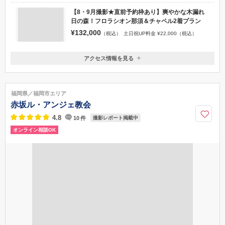
近隣のホテルフロラシオンさんでのチャペル撮影も叶う！ロケーション
も、きちっとチャペルもどちらも撮影したい方必見♪
プラン
【8・9月撮影★直前予約枠あり】爽やかな木漏れ
日の森！フロラシオン那須＆チャペル2着プラン
¥132,000
（税込）
土日祝UP料金 ¥22,000（税込）
アクセス情報を見る
〒325-0001
栃木県那須郡那須町高久甲5721-4
那須インターチェンジから車で７分 ★「那須ログコテージフィンラン
福岡県／福岡市エリア
ディア」内★
赤坂ル・アンジェ教会
0287-74-6760
4.8
10
件
撮影レポート掲載中
オンライン相談OK