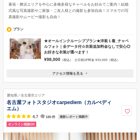
幕張・舞浜エリアを中心に多種多様なチャペルをお好みでご案内！結婚
式風な写真撮影やご家族・ご友人様との撮影も参加自由！スマホでの写
真撮影やムービー撮影も自由！
プラン
★オールインクルーシブプラン★洋装１着_チャペ
ルフォト｜全データ付☆衣装追加料金なしで安心◎
お好きな衣装が選べます！
¥98,000
（税込）
土日祝UP料金 ¥33,000（税込）
アクセス情報を見る
〒261-0023
千葉県千葉市美浜区中瀬2-6-1WBGマリブイースト2階
JR京葉線「海浜幕張」駅徒歩約2分
愛知県／名古屋市エリア
0120-945-906
名古屋フォトスタジオcarpediem（カルぺディ
エム）
4.7
180
件
撮影レポート掲載中
オンライン相談OK