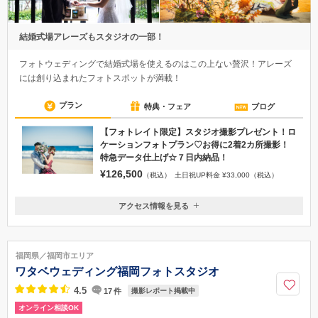
結婚式場アレーズもスタジオの一部！
フォトウェディングで結婚式場を使えるのはこの上ない贅沢！アレーズ
には創り込まれたフォトスポットが満載！
プラン
特典・フェア
ブログ
【フォトレイト限定】スタジオ撮影プレゼント！ロ
ケーションフォトプラン♡お得に2着2カ所撮影！
特急データ仕上げ☆７日内納品！
¥126,500
（税込）
土日祝UP料金 ¥33,000（税込）
アクセス情報を見る
〒312-0042
茨城県ひたちなか市東大島4-2-12
JR常磐線勝田駅より徒歩13分 常磐自動車道那珂ICより車で15分
福岡県／福岡市エリア
029-354-6432
ワタベウェディング福岡フォトスタジオ
4.5
17
件
撮影レポート掲載中
オンライン相談OK