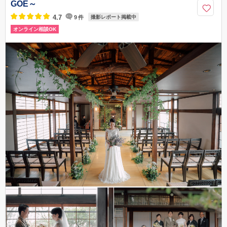
03-6264-2902
GOE～
4.7
9
件
撮影レポート掲載中
オンライン相談OK