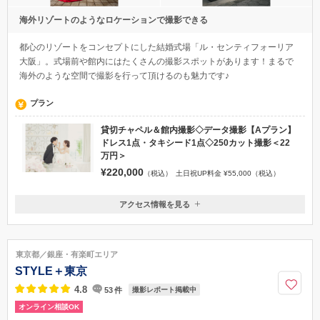
海外リゾートのようなロケーションで撮影できる
都心のリゾートをコンセプトにした結婚式場「ル・センティフォーリア
大阪」。式場前や館内にはたくさんの撮影スポットがあります！まるで
海外のような空間で撮影を行って頂けるのも魅力です♪
プラン
貸切チャペル＆館内撮影◇データ撮影【Aプラン】
ドレス1点・タキシード1点◇250カット撮影＜22
万円＞
¥220,000
（税込）
土日祝UP料金 ¥55,000（税込）
アクセス情報を見る
〒542-0081
大阪府大阪市中央区南船場3-9-15 御堂筋武田ビル8F（クチュールナオコ
心斎橋店内）
東京都／銀座・有楽町エリア
地下鉄御堂筋線「心斎橋駅」北10番出口より徒歩3分
STYLE＋東京
06-6243-7050
4.8
53
件
撮影レポート掲載中
オンライン相談OK