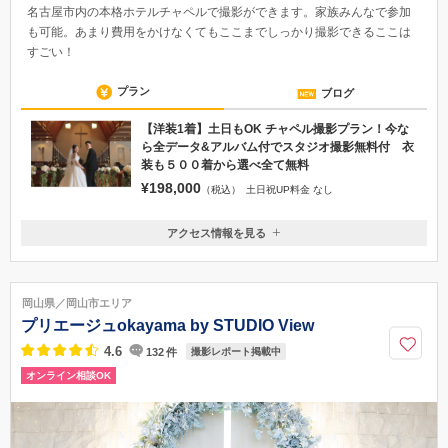
名古屋市内の本格ホテルチャペルで撮影ができます。家族みんなで参加
も可能。あまり費用をかけなくてもここまでしっかり撮影できるここは
すごい！
プラン
ブログ
【洋装1着】土日もOK チャペル撮影プラン！今な
ら全データ&アルバム付でスタジオ撮影無料付 衣
装も５００着から選べ全て無料
¥198,000
（税込）
土日祝UP料金 なし
アクセス情報を見る
〒460-0008
愛知県名古屋市中区栄3丁目31-13加地ビル3F ※地下鉄「矢場町」4番出口
正面(徒歩０分)
岡山県／岡山市エリア
名城線矢場町4番出口正面（徒歩0分）
プリエージュokayama by STUDIO View
052-684-5478
4.6
132
件
撮影レポート掲載中
オンライン相談OK