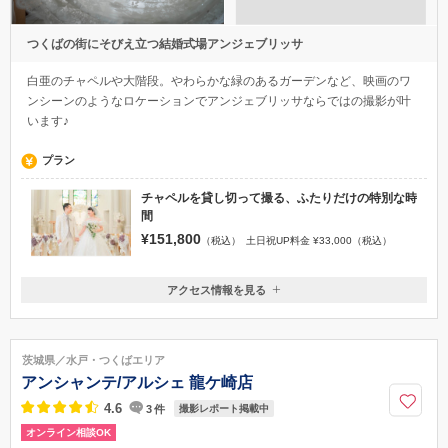
つくばの街にそびえ立つ結婚式場アンジェブリッサ
白亜のチャペルや大階段。やわらかな緑のあるガーデンなど、映画のワ
ンシーンのようなロケーションでアンジェブリッサならではの撮影が叶
います♪
プラン
チャペルを貸し切って撮る、ふたりだけの特別な時
間
¥151,800
（税込）
土日祝UP料金 ¥33,000（税込）
アクセス情報を見る
〒305-0033
茨城県つくば市東新井38-9
つくばエクスプレスつくば駅から徒歩１４分
茨城県／水戸・つくばエリア
029-853-7700
アンシャンテ/アルシェ 龍ケ崎店