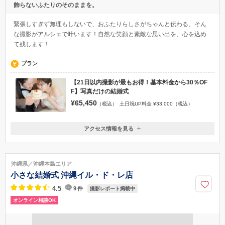
飾らないふたりのそのままを。
緊張しすぎず無理もしないで、おふたりらしさがちゃんと伝わる、そん
な撮影がアルシェで叶います！自然な笑顔と素敵な思い出を、心を込め
て残します！
プラン
【21日以内撮影が最もお得！基本料金から30％OF
F】写真だけの結婚式
¥65,450
（税込）
土日祝UP料金 ¥33,000（税込）
アクセス情報を見る
茨城県龍ケ崎市松ケ丘4-3-4
龍ケ崎市駅/竜ヶ崎駅
沖縄県／沖縄本島エリア
0297-64-5566
小さな結婚式 沖縄イル・ド・レ店
4.5
9
件
撮影レポート掲載中
オンライン相談OK