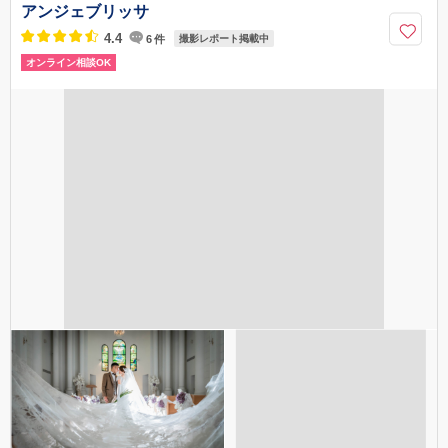
049-229-2217
アンジェブリッサ
4.4
6
件
撮影レポート掲載中
オンライン相談OK