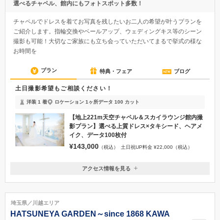
選べるチャペル、館内にもフォトスポット多数！
チャペルでドレスを着てお写真を残したいお二人の希望が叶うプランを
ご紹介します。指輪交換やベールアップ、ウェディングキス等のシーン
撮影も可能！大切なご家族にも立ち会っていただいてまるで挙式の様な
お時間を
プラン
特典・フェア
ブログ
土日撮影希望もご相談ください！
洋装 1 着
ロケーション 1ヶ所
データ 100 カット
【地上221m天空チャペル＆スカイラウンジ館内撮
影プラン】選べる上質ドレス×タキシード、ヘアメ
イク、データ100枚付
¥143,000
（税込）
土日祝UP料金 ¥22,000（税込）
アクセス情報を見る
〒104-0044
東京都中央区明石町8-1 聖路加ガーデン47F
築地／地下鉄日比谷線築地駅より徒歩5分、有楽町線新富町駅より徒歩7
埼玉県／川越エリア
分、東京メトロ各線銀座駅より徒歩15分
HATSUNEYA GARDEN～since 1868 KAWA