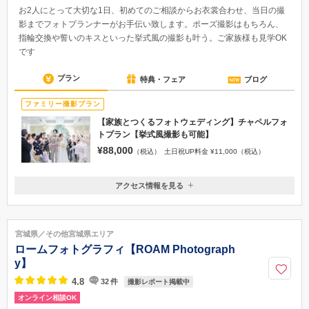
お2人にとって大切な1日、初めてのご相談からお衣裳合わせ、当日の撮
影までフォトプランナーがお手伝い致します。ポーズ撮影はもちろん、
指輪交換や誓いのキスといった挙式風の撮影も叶う。ご家族様も見学OK
です
プラン
特典・フェア
ブログ
ファミリー撮影プラン
【家族とつくるフォトウェディング】チャペルフォ
トプラン【挙式風撮影も可能】
¥88,000
（税込）
土日祝UP料金 ¥11,000（税込）
アクセス情報を見る
〒700-0822
岡山県岡山市北区表町3-2-15表町ビル2F
路面電車清輝橋行き 新西大寺町筋駅／岡山駅より車で10分 駐車場有り
宮城県／その他宮城県エリア
086-801-3655
ロームフォトグラフィ【ROAM Photograph
y】
4.8
32
件
撮影レポート掲載中
オンライン相談OK