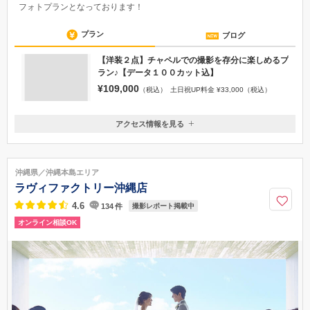
写真に残す結婚式”おひろめフォト”
“おひろめフォト”とは結婚式風のお写真が残せるプランです。「結婚式が
したい」という気持ちを諦めてほしくないという想いからできた素敵な
フォトプランとなっております！
プラン
ブログ
【洋装２点】チャペルでの撮影を存分に楽しめるプ
ラン♪【データ１００カット込】
¥109,000
（税込）
土日祝UP料金 ¥33,000（税込）
アクセス情報を見る
〒904-0415
沖縄県国頭郡恩納村仲泊1329-2
0120-945-906
沖縄県／沖縄本島エリア
ラヴィファクトリー沖縄店
4.6
134
件
撮影レポート掲載中
オンライン相談OK