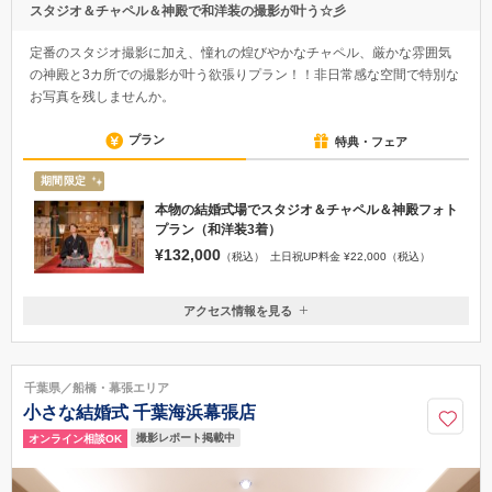
スタジオ＆チャペル＆神殿で和洋装の撮影が叶う☆彡
定番のスタジオ撮影に加え、憧れの煌びやかなチャペル、厳かな雰囲気
の神殿と3カ所での撮影が叶う欲張りプラン！！非日常感な空間で特別な
お写真を残しませんか。
プラン
特典・フェア
期間限定
本物の結婚式場でスタジオ＆チャペル＆神殿フォト
プラン（和洋装3着）
¥132,000
（税込）
土日祝UP料金 ¥22,000（税込）
アクセス情報を見る
〒810-0001
福岡県福岡市中央区天神3-4-3大隈ビル8F
福岡市空港線 天神駅 徒歩4分 西鉄天神大牟田線 西鉄福岡（天神）駅 徒
千葉県／船橋・幕張エリア
歩6分
小さな結婚式 千葉海浜幕張店
050-1702-1371
撮影レポート掲載中
オンライン相談OK