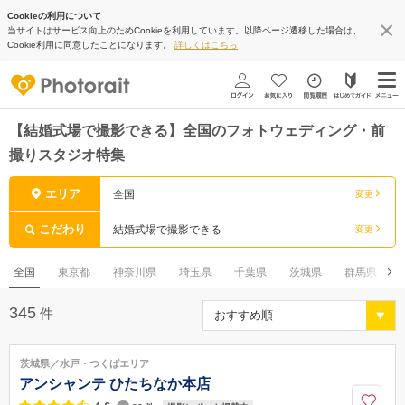
Cookieの利用について
当サイトはサービス向上のためCookieを利用しています。以降ページ遷移した場合は、
Cookie利用に同意したことになります。
詳しくはこちら
【結婚式場で撮影できる】全国のフォトウェディング・前
撮りスタジオ特集
エリア
全国
変更
こだわり
結婚式場で撮影できる
変更
全国
東京都
神奈川県
埼玉県
千葉県
茨城県
群馬県
345
件
茨城県／水戸・つくばエリア
アンシャンテ ひたちなか本店