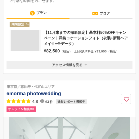
沖縄・恩納村の高台に建つ、スタイリッシュなチャペル
海の見えるスタイリッシュチャペル。目の前には恩納村の美しい海が広
がる木目が落ち着いた印象のロケーション。ゆったりとした寛ぎの空間
で特別な時間を過ごせます。
プラン
ブログ
期間限定
【11月末までの撮影限定】基本料50%OFFキャン
ペーン｜洋装ロケーションフォト（衣装+新婦ヘア
メイク+全データ）
¥82,500
（税込）
土日祝UP料金 ¥33,000（税込）
アクセス情報を見る
〒900-0005
沖縄県那覇市天久1-8-5 1Ｆ
那覇空港より北へ車で約20分 / モノレール「おもろまち駅」より徒歩10
東京都／恵比寿・代官山エリア
分
emorma photowedding
098-995-1222
4.8
63
件
撮影レポート掲載中
オンライン相談OK