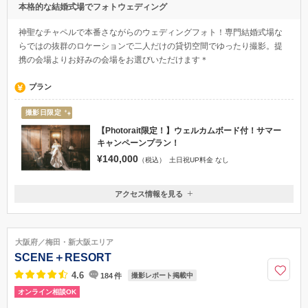
本格的な結婚式場でフォトウェディング
神聖なチャペルで本番さながらのウェディングフォト！専門結婚式場な
らではの抜群のロケーションで二人だけの貸切空間でゆったり撮影。提
携の会場よりお好みの会場をお選びいただけます＊
プラン
撮影日限定
【Photorait限定！】ウェルカムボード付！サマー
キャンペーンプラン！
¥140,000
（税込）
土日祝UP料金 なし
アクセス情報を見る
〒989-6116
宮城県大崎市古川李埣3-2-2
東北新幹線 古川駅 徒歩15分 タクシー5分
大阪府／梅田・新大阪エリア
0229-91-5030
SCENE＋RESORT
4.6
184
件
撮影レポート掲載中
オンライン相談OK