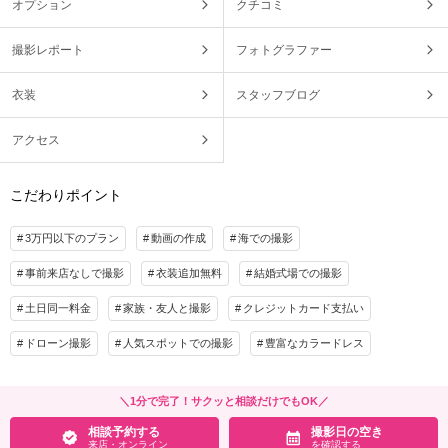
オプション
クチコミ
撮影レポート
フォトグラファー
衣装
スタッフブログ
アクセス
こだわりポイント
3万円以下のプラン
動画の作成
海での撮影
事前来店なしで撮影
衣装追加無料
結婚式場での撮影
土日同一料金
家族・友人と撮影
クレジットカード支払い
ドローン撮影
人気スポットでの撮影
豊富なカラードレス
＼1分で完了！サクッと相談だけでもOK／
相談予約する
撮影日の空き
来店・オンライン
を確認する