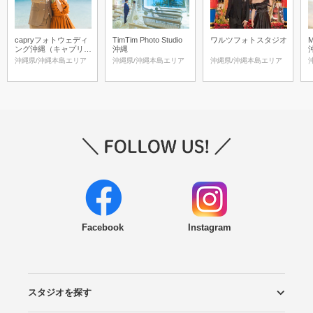
capryフォトウェディ
TimTim Photo Studio
ワルツフォトスタジオ
M
ング沖縄（キャプリィ
沖縄
フォトウェディング沖
沖縄県/沖縄本島エリア
沖縄県/沖縄本島エリア
沖縄県/沖縄本島エリア
縄）
Facebook
Instagram
スタジオを探す