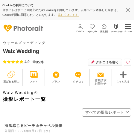
Cookieの利用について
当サイトはサービス向上のためCookieを利用しています。以降ページ遷移した場合は、
Cookie利用に同意したことになります。
詳しくはこちら
ウォールズウェディング
Walz Wedding
4.9
85
件
クチコミを書く
資料請求
選ばれる理由
フォト
プラン
クチコミ
もっと見る
お問合せ
撮影レポート
フォトグラファー
Walz Weddingの
撮影レポート一覧
衣装
ムービー
すべての撮影レポート
オプション
ブログ
海風感じるビーチ＆チャペル撮影
アクセス/TEL
スタジオトップ
公開日：2026年6月10日（水）