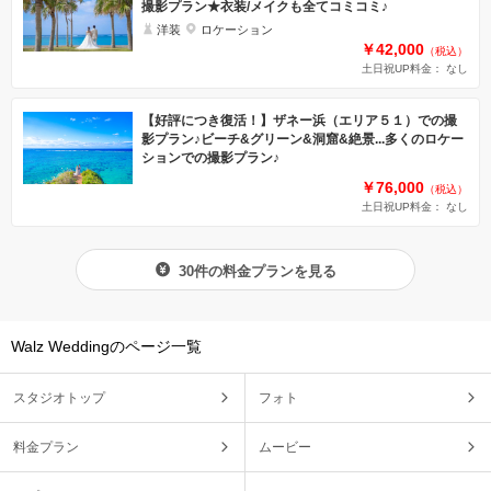
撮影プラン★衣装/メイクも全てコミコミ♪
洋装
ロケーション
￥42,000
（税込）
土日祝UP料金： なし
【好評につき復活！】ザネー浜（エリア５１）での撮
影プラン♪ビーチ&グリーン&洞窟&絶景...多くのロケー
ションでの撮影プラン♪
￥76,000
（税込）
土日祝UP料金： なし
30件の料金プランを見る
Walz Weddingのページ一覧
スタジオトップ
フォト
料金プラン
ムービー