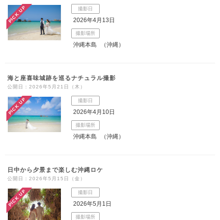
PICK UP
撮影日
こだわりポイント
2026年4月13日
撮影場所
沖縄本島
（沖縄）
海と座喜味城跡を巡るナチュラル撮影
公開日：2026年5月21日（木）
3万円以下のプラン
動画の作成
PICK UP
撮影日
2026年4月10日
撮影場所
沖縄本島
（沖縄）
日中から夕景まで楽しむ沖縄ロケ
海での撮影
事前来店なしで撮影
公開日：2026年5月15日（金）
PICK UP
撮影日
衣装追加無料
結婚式場での撮影
土日同一料金
2026年5月1日
家族・友人と撮影
クレジットカード支払い
ドローン撮影
人気スポットでの撮影
豊富なカラードレス
撮影場所