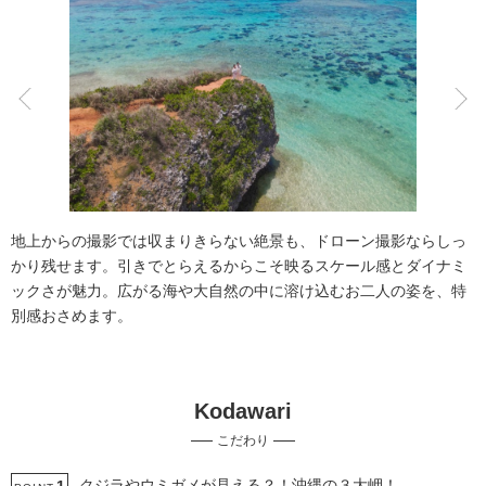
こだわりポイント
3万円以下のプラン
動画の作成
地上からの撮影では収まりきらない絶景も、ドローン撮影ならしっ
かり残せます。引きでとらえるからこそ映るスケール感とダイナミ
ックさが魅力。広がる海や大自然の中に溶け込むお二人の姿を、特
別感おさめます。
海での撮影
事前来店なしで撮影
Kodawari
衣装追加無料
結婚式場での撮影
土日同一料金
こだわり
家族・友人と撮影
クレジットカード支払い
ドローン撮影
人気スポットでの撮影
豊富なカラードレス
クジラやウミガメが見える？！沖縄の３大岬！