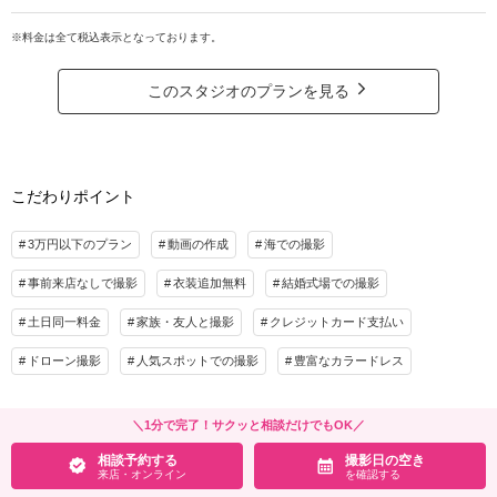
人気撮影スポット「ザネー浜」での撮影プラン♪
プラン詳細
※料金は全て税込表示となっております。
恩納村にあるザネー浜（エリア５１）での撮影♪１つのエリアでビーチ、グリー
撮影料
新婦衣装2着
新郎衣装1着
ン、岩場など盛り沢山な撮影ができる！
写真150カット以上
着付け
ヘアメイク
小物一式
このスタジオのプランを見る
オープニングMV用動画オプション¥12000
アルバム
データ 250カット
台紙付写真
衣装追加
会食
挙式
プラン詳細
家族と撮影
家族用衣装レンタル
ペットと撮影
撮影料
新婦衣装1着
新郎衣装1着
こだわりポイント
着付け
ヘアメイク
小物一式
その他含むもの
3万円以下のプラン
動画の作成
海での撮影
アルバム
データ 150カット
台紙付写真
ドレス100着の中からフリーチョイス、ヘアアクセ、イヤリング、ネックレス、ヒー
ル、タキシード、持込み無料、雨天補償、プロ編集、アテンド、60秒動画、写真撮影
衣装追加
会食
挙式
事前来店なしで撮影
衣装追加無料
結婚式場での撮影
データ全てお渡し、
家族と撮影
家族用衣装レンタル
ペットと撮影
土日同一料金
家族・友人と撮影
クレジットカード支払い
相談予約する
撮影日の空き
来店・オンライン
を確認する
その他含むもの
ドローン撮影
人気スポットでの撮影
豊富なカラードレス
ドレス100着の中からフリーチョイス、ヘアアクセ、イヤリング、ネックレス、ヒー
ル、タキシード、持込み無料、雨天補償、プロ編集、アテンド、写真撮影データ全て
お渡し、
＼1分で完了！サクッと相談だけでもOK／
相談予約する
撮影日の空き
相談予約する
撮影日の空き
来店・オンライン
を確認する
来店・オンライン
を確認する