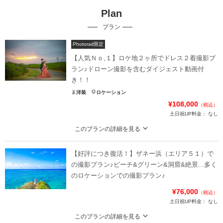
Plan
プラン
Photorait限定
【人気Ｎｏ,１】ロケ地２ヶ所でドレス２着撮影プ
ラン♪ドローン撮影を含むダイジェスト動画付
き！！
洋装
ロケーション
¥108,000
（税込）
土日祝UP料金：
なし
このプランの詳細を見る
ドレス１着じゃ満足できない方の特別お得プラン！ビーチともう１ヶ所のロケ
地でそれぞれ異なるドレスで撮影ができます！
【好評につき復活！】ザネー浜（エリア５１）で
白とカラードレス...などお好きなドレス２着で撮影ができます！
の撮影プラン♪ビーチ&グリーン&洞窟&絶景...多く
・２ヶ所（３〜４ロケーション）
のロケーションでの撮影プラン♪
・写真２５0枚以上
¥76,000
（税込）
・動画６０秒
土日祝UP料金：
なし
・ドローン写真５カット以上/動画付き
※(ヘアチェンジご希望の場合別途¥6,200)
このプランの詳細を見る