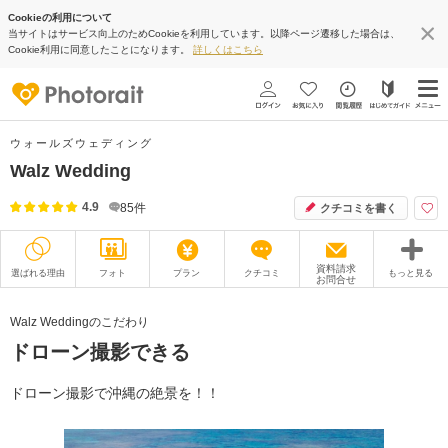
Cookieの利用について
当サイトはサービス向上のためCookieを利用しています。以降ページ遷移した場合は、
Cookie利用に同意したことになります。
詳しくはこちら
ウォールズウェディング
Walz Wedding
4.9
85
件
クチコミを書く
資料請求
選ばれる理由
フォト
プラン
クチコミ
もっと見る
お問合せ
撮影レポート
フォトグラファー
Walz Weddingのこだわり
ドローン撮影できる
衣装
ムービー
オプション
ブログ
ドローン撮影で沖縄の絶景を！！
アクセス/TEL
スタジオトップ