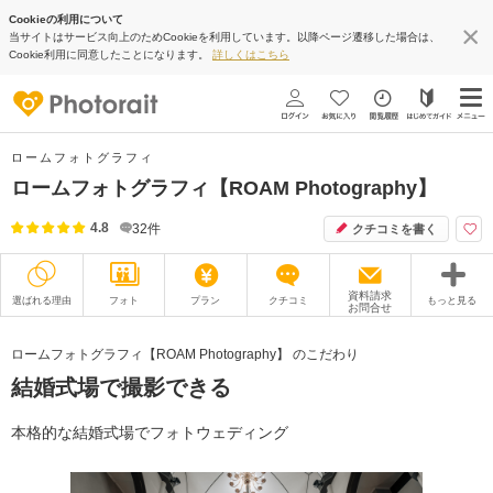
Cookieの利用について
当サイトはサービス向上のためCookieを利用しています。以降ページ遷移した場合は、
Cookie利用に同意したことになります。
詳しくはこちら
ロームフォトグラフィ
ロームフォトグラフィ【ROAM Photography】
4.8
32
件
クチコミを書く
資料請求
選ばれる理由
フォト
プラン
クチコミ
もっと見る
お問合せ
撮影レポート
フォトグラファー
ロームフォトグラフィ【ROAM Photography】 のこだわり
結婚式場で撮影できる
衣装
ムービー
オプション
ブログ
本格的な結婚式場でフォトウェディング
アクセス/TEL
スタジオトップ