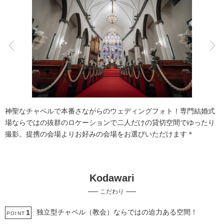
こだわりポイント
結婚式場での撮影
自慢の修正技術
神聖なチャペルで本番さながらのウェディングフォト！専門結婚式
場ならではの抜群のロケーションで二人だけの貸切空間でゆったり
撮影。提携の会場よりお好みの会場をお選びいただけます＊
Kodawari
挙式フォト
スタジオでの撮影
こだわり
衣装追加無料
神社・寺院での撮影
海での撮影
人気スポットでの撮影
国内出張撮影
独立型チャペル（教会）ならではの迫力ある空間！
1
POINT