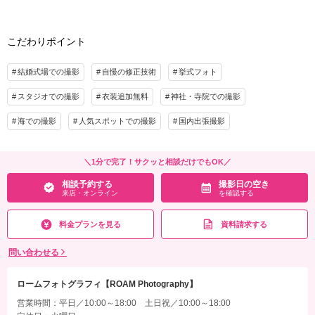
差額設定はございません。
◇新婦小物一式
◇
相談予約する
撮影日の空き
来店・オンライン
を確認する
こだわりポイント
◇コーディネート一式
◇フルメイク
◇ヘアセット
結婚式場での撮影
自慢の修正技術
挙式フォト
※衣装毎のヘアチェンジ
スタジオでの撮影
衣装追加無料
神社・寺院での撮影
プラン詳細
海での撮影
人気スポットでの撮影
国内出張撮影
撮影料
新婦衣装1着
新郎衣装1着
着付け
ヘアメイク
小物一式
＼1分で完了！サクッと相談だけでもOK／
アルバム
データ 50カット
台紙付写真
相談予約する
撮影日の空き
衣装追加
会食
挙式
来店・オンライン
を確認する
家族と撮影
家族用衣装レンタル
ペットと撮影
料金プランを見る
資料請求する
その他含むもの
問い合わせる
お選びいただく衣装による金額UPはございません。また洋装・和装等の違いによる
差額設定はございません。
ロームフォトグラフィ【ROAM Photography】
相談予約する
撮影日の空き
営業時間：平日／10:00～18:00 土日祝／10:00～18:00
来店・オンライン
を確認する