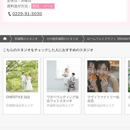
定休日：火曜日
資料送付方法：
郵送・メール
0229-91-5030
フォトウエディング/結婚写真のPhotorait ホーム
宮城県のスタジオ
その他宮城県のスタジオ
ロームフォトグラフィ【ROAM Pho
こちらのスタジオをチェックした人におすすめのスタジオ
ONESTYLE 仙台
ワタベウェディング仙
ラヴィファクトリー仙
台フォトスタジオ
台店
宮城県/仙台市エリア
宮城県/仙台市エリア
宮城県/仙台市エリア