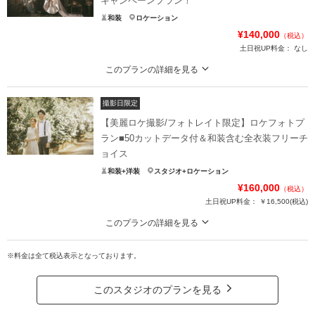
キャンペーンプラン！
和装
ロケーション
¥140,000
（税込）
土日祝UP料金：
なし
このプランの詳細を見る
オプションなしのオールインパッケージです
撮影日限定
Photorait限定のスペシャルプラン！結婚式を控えられているカップルにはウェ
ルカムボードまで付くお得なプラン！レタッチ付きなのでWEB招待状はもちろ
【美麗ロケ撮影/フォトレイト限定】ロケフォトプ
んウェルカムボードも美しいお写真で揃えられます！
ラン■50カットデータ付＆和装含む全衣装フリーチ
ョイス
プラン詳細
和装+洋装
スタジオ+ロケーション
撮影料
新婦衣装1着
新郎衣装1着
¥160,000
（税込）
着付け
ヘアメイク
土日祝UP料金：
小物一式
￥16,500
(税込)
アルバム
データ 50カット
台紙付写真
このプランの詳細を見る
衣装追加
会食
挙式
フォトスタジオでよくある「衣装による追加料金」は一切無し。店内全ての衣
装からお好みの一着を選ぶことができます！
※料金は全て税込表示となっております。
家族と撮影
家族用衣装レンタル
ペットと撮影
■新郎衣装1点
■新婦衣装1点
その他含むもの
このスタジオのプランを見る
衣装は安心のフリーチョイス！
お選びいただく衣装による金額UPはございません。また洋装・和装等の違いによる
衣装ランク・和装or洋装などお選び頂く衣装による追加料金はございません！