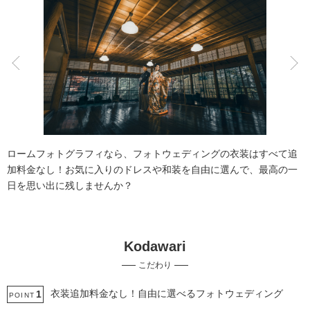
こだわりポイント
結婚式場での撮影
自慢の修正技術
ロームフォトグラフィなら、フォトウェディングの衣装はすべて追
加料金なし！お気に入りのドレスや和装を自由に選んで、最高の一
日を思い出に残しませんか？
Kodawari
挙式フォト
スタジオでの撮影
こだわり
衣装追加無料
神社・寺院での撮影
海での撮影
人気スポットでの撮影
国内出張撮影
衣装追加料金なし！自由に選べるフォトウェディング
1
POINT