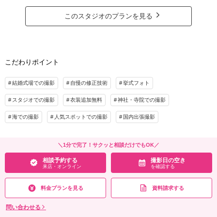
■新郎衣装1点
■新婦衣装1点
その他含むもの
このスタジオのプランを見る
衣装は安心のフリーチョイス！
お選びいただく衣装による金額UPはございません。また洋装・和装等の違いによる
衣装ランク・和装or洋装などお選び頂く衣装による追加料金はございません！
差額設定はございません。
◇新婦小物一式
◇
相談予約する
撮影日の空き
来店・オンライン
を確認する
こだわりポイント
◇コーディネート一式
◇フルメイク
◇ヘアセット
結婚式場での撮影
自慢の修正技術
挙式フォト
※衣装毎のヘアチェンジ
スタジオでの撮影
衣装追加無料
神社・寺院での撮影
プラン詳細
海での撮影
人気スポットでの撮影
国内出張撮影
撮影料
新婦衣装1着
新郎衣装1着
着付け
ヘアメイク
小物一式
＼1分で完了！サクッと相談だけでもOK／
アルバム
データ 50カット
台紙付写真
相談予約する
撮影日の空き
衣装追加
会食
挙式
来店・オンライン
を確認する
家族と撮影
家族用衣装レンタル
ペットと撮影
料金プランを見る
資料請求する
その他含むもの
問い合わせる
お選びいただく衣装による金額UPはございません。また洋装・和装等の違いによる