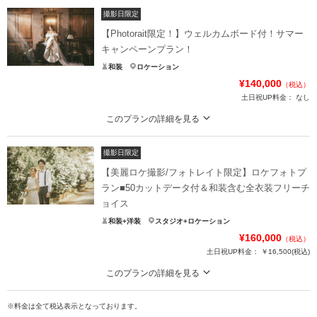
撮影日限定
【Photorait限定！】ウェルカムボード付！サマー
キャンペーンプラン！
和装
ロケーション
¥140,000
（税込）
土日祝UP料金：
なし
このプランの詳細を見る
オプションなしのオールインパッケージです
撮影日限定
Photorait限定のスペシャルプラン！結婚式を控えられているカップルにはウェ
ルカムボードまで付くお得なプラン！レタッチ付きなのでWEB招待状はもちろ
【美麗ロケ撮影/フォトレイト限定】ロケフォトプ
んウェルカムボードも美しいお写真で揃えられます！
ラン■50カットデータ付＆和装含む全衣装フリーチ
ョイス
プラン詳細
和装+洋装
スタジオ+ロケーション
撮影料
新婦衣装1着
新郎衣装1着
¥160,000
（税込）
着付け
ヘアメイク
土日祝UP料金：
小物一式
￥16,500
(税込)
アルバム
データ 50カット
台紙付写真
このプランの詳細を見る
衣装追加
会食
挙式
フォトスタジオでよくある「衣装による追加料金」は一切無し。店内全ての衣
装からお好みの一着を選ぶことができます！
※料金は全て税込表示となっております。
家族と撮影
家族用衣装レンタル
ペットと撮影