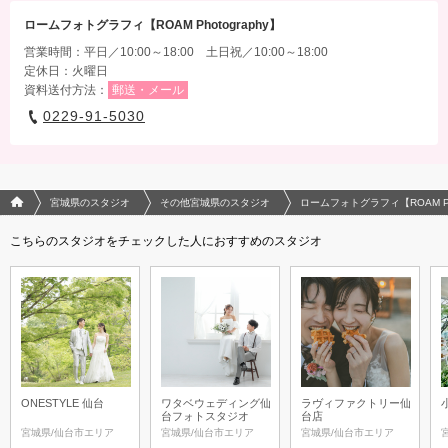
差額設定はございません。
ロームフォトグラフィ【ROAM Photography】
相談予約する
撮影日の空き
営業時間：平日／10:00～18:00 土日祝／10:00～18:00
来店・オンライン
を確認する
定休日：火曜日
資料送付方法：
郵送・メール
0229-91-5030
フォトウエディング/結婚写真のPhotorait ホーム
宮城県のスタジオ
その他宮城県のスタジオ
ロームフォトグラフィ【ROAM Pho
こちらのスタジオをチェックした人におすすめのスタジオ
ONESTYLE 仙台
ワタベウェディング仙
ラヴィファクトリー仙
台フォトスタジオ
台店
宮城県/仙台市エリア
宮城県/仙台市エリア
宮城県/仙台市エリア