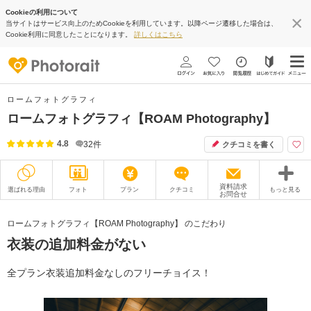
Cookieの利用について
当サイトはサービス向上のためCookieを利用しています。以降ページ遷移した場合は、
Cookie利用に同意したことになります。
詳しくはこちら
ロームフォトグラフィ
ロームフォトグラフィ【ROAM Photography】
4.8
32
件
クチコミを書く
資料請求
選ばれる理由
フォト
プラン
クチコミ
もっと見る
お問合せ
撮影レポート
フォトグラファー
ロームフォトグラフィ【ROAM Photography】 のこだわり
衣装の追加料金がない
衣装
ムービー
オプション
ブログ
全プラン衣装追加料金なしのフリーチョイス！
アクセス/TEL
スタジオトップ