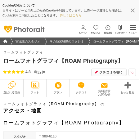
Cookieの利用について
当サイトはサービス向上のためCookieを利用しています。以降ページ遷移した場合は、
地図アプリで見る
Cookie利用に同意したことになります。
詳しくはこちら
フォトウエディング/結婚写真のPhotorait ホーム
宮城県のスタジオ
その他宮城県のスタジオ
ロームフォトグラフィ【ROAM Pho
ロームフォトグラフィ
ロームフォトグラフィ【ROAM Photography】
4.8
32
件
クチコミを書く
資料請求
選ばれる理由
フォト
プラン
クチコミ
もっと見る
お問合せ
撮影レポート
フォトグラファー
ロームフォトグラフィ【ROAM Photography】 の
アクセス・地図
衣装
ムービー
ロームフォトグラフィ【ROAM Photography】
オプション
ブログ
〒989-6116
スタジオ