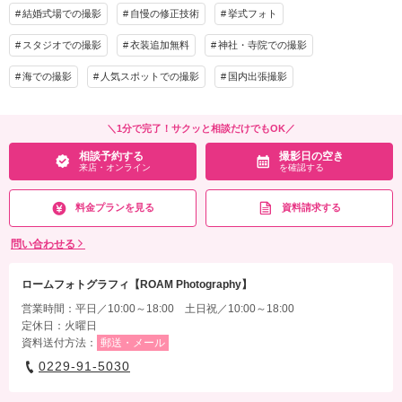
結婚式場での撮影
自慢の修正技術
挙式フォト
スタジオでの撮影
衣装追加無料
神社・寺院での撮影
海での撮影
人気スポットでの撮影
国内出張撮影
＼1分で完了！サクッと相談だけでもOK／
相談予約する
撮影日の空き
来店・オンライン
を確認する
料金プランを見る
資料請求する
問い合わせる
ロームフォトグラフィ【ROAM Photography】
営業時間：平日／10:00～18:00 土日祝／10:00～18:00
定休日：火曜日
資料送付方法：
郵送・メール
0229-91-5030