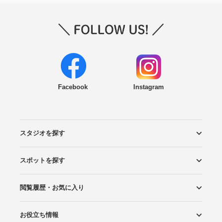
Facebook
Instagram
スタジオを探す
スポットを探す
エリアから探す
こだわりから探す
NEW PHOTO STYLE
プランから探す
フォトタイプ診断
フォトグラファーから探す
国内リゾートから探す
閲覧履歴・お気に入り
ロケーションから探す
スタジオから探す
お役立ち情報
閲覧スタジオ
お気に入り