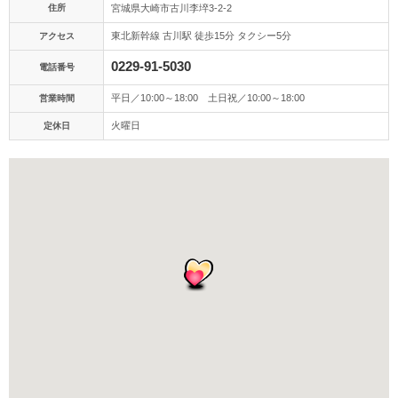
アクセス/TEL
スタジオトップ
住所
宮城県大崎市古川李埣3-2-2
東北新幹線 古川駅 徒歩15分 タクシー5分
アクセス
こだわりポイント
0229-91-5030
電話番号
平日／10:00～18:00 土日祝／10:00～18:00
営業時間
火曜日
定休日
結婚式場での撮影
自慢の修正技術
挙式フォト
スタジオでの撮影
衣装追加無料
神社・寺院での撮影
海での撮影
人気スポットでの撮影
国内出張撮影