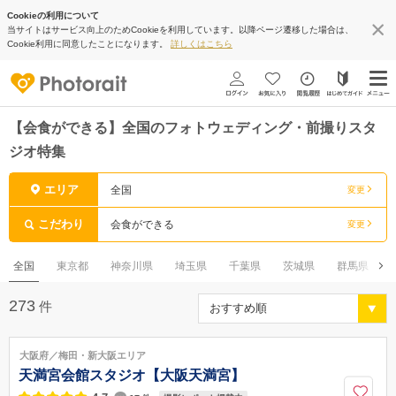
Cookieの利用について
当サイトはサービス向上のためCookieを利用しています。以降ページ遷移した場合は、
Cookie利用に同意したことになります。
詳しくはこちら
【会食ができる】全国のフォトウェディング・前撮りスタ
ジオ特集
エリア
全国
変更
こだわり
会食ができる
変更
全国
東京都
神奈川県
埼玉県
千葉県
茨城県
群馬県
273
件
大阪府／梅田・新大阪エリア
天満宮会館スタジオ【大阪天満宮】