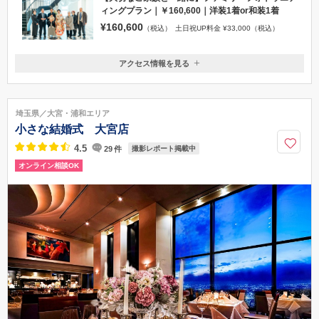
ィングプラン｜￥160,600｜洋装1着or和装1着
¥160,600
（税込）
土日祝UP料金 ¥33,000（税込）
アクセス情報を見る
〒604-8162
京都府京都市中京区七観音町629-1
阪急｢烏丸駅」、地下鉄「四条駅」、地下鉄東西線「烏丸御池駅」より徒
埼玉県／大宮・浦和エリア
歩3分
小さな結婚式 大宮店
0120-94-8044
4.5
29
件
撮影レポート掲載中
オンライン相談OK