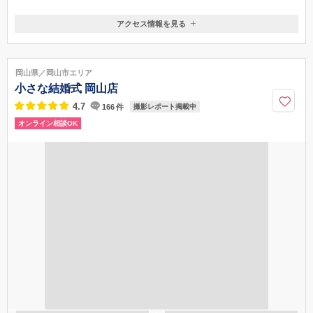
アクセス情報を見る
〒411-0903
静岡県駿東郡清水町堂庭250-1
JR三島駅／車で12分、東名高速道路沼津ICより車で19分
岡山県／岡山市エリア
055-971-1122
小さな結婚式 岡山店
4.7
166
件
撮影レポート掲載中
オンライン相談OK