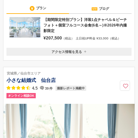
プラン
ブログ
【期間限定特別プラン】洋装1点チャペル＆ビーチ
フォト＋個室フルコース会食(6名～)※2026年内撮
影限定
¥207,500
（税込）
土日祝UP料金 ¥33,000（税込）
アクセス情報を見る
〒901-0306
沖縄県糸満市西崎町1丁目6-1 サザンビーチホテル＆リゾート3F
那覇空港から国道331号線を糸満方向に向かい、瀬長交差点を右折、海
宮城県／仙台市エリア
の上を走るバイパスを直進し西崎4丁目交差点を右折し約800m
小さな結婚式 仙台店
0120-945-906
4.5
39
件
撮影レポート掲載中
オンライン相談OK