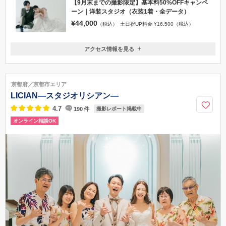
【9月末までの撮影限定】基本料50%OFFキャンペ
ーン｜洋装スタジオ（衣装1着・全データ）
¥44,000
（税込）
土日祝UP料金 ¥16,500（税込）
アクセス情報を見る
〒135-0091
東京都港区台場1-6-1 デックス東京ビーチ6F（シーサイドモール）
新交通ゆりかもめ「お台場海浜公園駅」より徒歩2分
京都府／京都市エリア
03-3599-5351
LICIAN―スタジオリシアン―
4.7
190
件
撮影レポート掲載中
オンライン相談OK