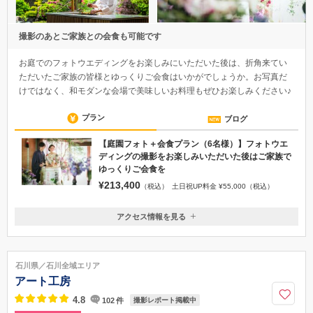
撮影のあとご家族との会食も可能です
お庭でのフォトウエディングをお楽しみにいただいた後は、折角来てい
ただいたご家族の皆様とゆっくりご会食はいかがでしょうか。お写真だ
けではなく、和モダンな会場で美味しいお料理もぜひお楽しみください♪
プラン
ブログ
【庭園フォト＋会食プラン（6名様）】フォトウエ
ディングの撮影をお楽しみいただいた後はご家族で
ゆっくりご会食を
¥213,400
（税込）
土日祝UP料金 ¥55,000（税込）
アクセス情報を見る
〒530-0041
大阪府大阪市北区天神橋2丁目1番8号
地下鉄谷町線・堺筋線南森町4番出口徒歩3分、JR東西線大阪天満宮駅7
石川県／石川全域エリア
番出口より徒歩3分
アート工房
06-6351-0025
4.8
102
件
撮影レポート掲載中