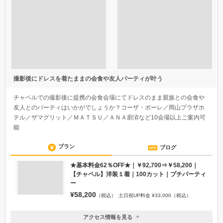
撮影後にドレスを着たままの会食や友人パーティが叶う
チャペルでの撮影後に提携の会食会場にてドレスのまま親族との会食や
友人とのパーティはいかがでしょうか？コーザ・ボーレ／岡山プラザホ
テル／ザマグリット／ＭＡＴＳＵ／ＡＮＡ廚洊など10会場以上ご案内可
能
プラン
ブログ
★基本料金62％OFF★｜￥92,700⇒￥58,200｜
【チャペル】洋装１着｜100カット｜プチパーティ
ー
¥58,200
（税込）
土日祝UP料金 ¥33,000（税込）