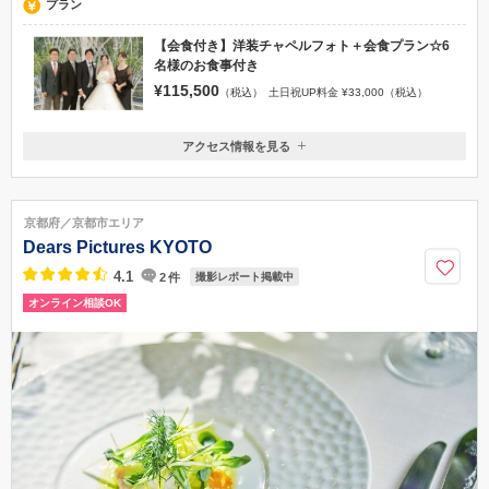
プラン
【会食付き】洋装チャペルフォト＋会食プラン☆6
名様のお食事付き
¥115,500
（税込）
土日祝UP料金 ¥33,000（税込）
アクセス情報を見る
〒980-0822
宮城県仙台市青葉区立町26-20 2F・3F ヴィア定禅寺
地下鉄南北線 「勾当台公園駅」 公園2出口、南出口 徒歩約6分 地下鉄南
京都府／京都市エリア
北線 「広瀬通駅」 西4～6出口より 徒歩約12分 JR 「仙台駅」 徒歩約20分
Dears Pictures KYOTO
0120-945-906
4.1
2
件
撮影レポート掲載中
オンライン相談OK