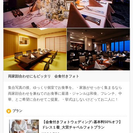
両家顔合わせにもピッタリ 会食付きフォト
集合写真の後、ゆっくり個室でお食事を。・家族がせっかく集まるなら
両家顔合わせを兼ねてのお食事に最適・ジャンルは和食、フレンチ、中
華、とご希望に合わせてご提案。・挙式はしないけどってお二人に！
プラン
【会食付きフォトウェディング♪基本料50%オフ】
ドレス１着_大宮チャペルフォトプラン