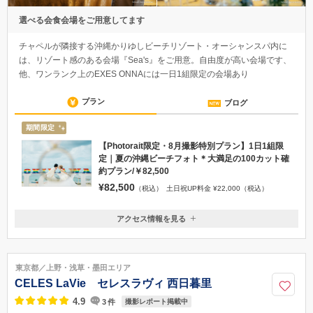
選べる会食会場をご用意してます
チャペルが隣接する沖縄かりゆしビーチリゾート・オーシャンスパ内に
は、リゾート感のある会場『Sea's』をご用意。自由度が高い会場です、
他、ワンランク上のEXES ONNAには一日1組限定の会場あり
プラン
ブログ
期間限定
【Photorait限定・8月撮影特別プラン】1日1組限
定｜夏の沖縄ビーチフォト＊大満足の100カット確
約プラン/￥82,500
¥82,500
（税込）
土日祝UP料金 ¥22,000（税込）
アクセス情報を見る
〒904-0401
沖縄県国頭郡恩納村名嘉真ヤーシ原2591－1 沖縄かりゆしビーチリゾー
トオーシャンスパ内
東京都／上野・浅草・墨田エリア
那覇空港より70分 沖縄自動車道許田ICより10分
CELES LaVie セレスラヴィ 西日暮里
098-967-7750
4.9
3
件
撮影レポート掲載中