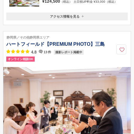
¥124,500
（税込）
土日祝UP料金 ¥33,000（税込）
アクセス情報を見る
〒330-9501
埼玉県さいたま市大宮区桜木町2-3（大宮マルイ 7F）
大宮駅 徒歩1分
静岡県／その他静岡県エリア
0120-945-906
ハートフィールド【PREMIUM PHOTO】三島
4.8
13
件
撮影レポート掲載中
オンライン相談OK