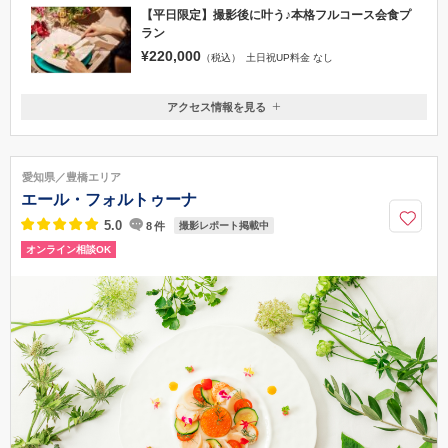
【平日限定】撮影後に叶う♪本格フルコース会食プ
ラン
¥220,000
（税込）
土日祝UP料金 なし
アクセス情報を見る
〒605-0073
京都府京都市東山区祇園町北側310番 KOTOWA 京都 八坂内
京阪祇園四条駅から徒歩5分
愛知県／豊橋エリア
0120-255-410
エール・フォルトゥーナ
5.0
8
件
撮影レポート掲載中
オンライン相談OK