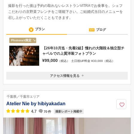
撮影を行った後は予約の取れないレストランVITRAでお食事を。シェフ
こだわりの京野菜フレンチをご堪能下さい。ご結婚式当日のメニューを
召し上がっていただくこともできます。
プラン
ブログ
Photorait限定
【26年10月迄・先着2組】憧れの大階段＆独立型チ
ャペルでの上質洋装フォトプラン
¥99,000
（税込）
土日祝UP料金 ¥33,000（税込）
アクセス情報を見る
〒464-0835
愛知県名古屋市千種区御棚町3丁目26番地
覚王山駅／地下鉄東山線「覚王山駅」4番出口より徒歩8分
千葉県／千葉市エリア
052-757-5553
Atelier Nie by hibiyakadan
4.7
70
件
撮影レポート掲載中