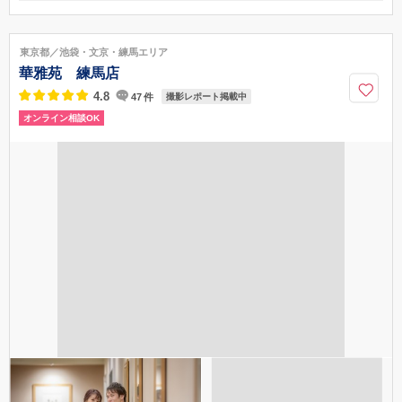
アクセス情報を見る
〒700-0822
岡山県岡山市北区表町1-11-38 ザ・コートヤード表町 3F
岡山電気軌道 東山線「県庁通」電停 徒歩約２分
東京都／池袋・文京・練馬エリア
0120-945-906
華雅苑 練馬店
4.8
47
件
撮影レポート掲載中
オンライン相談OK