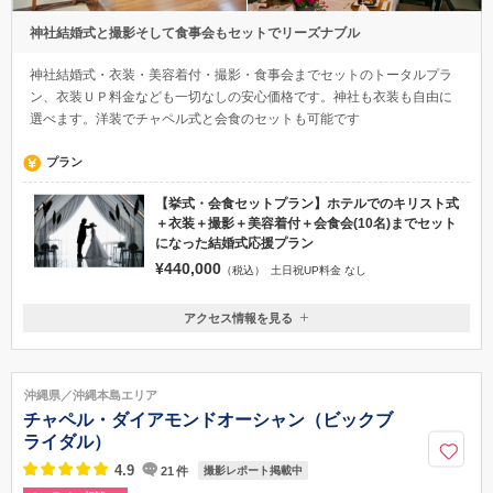
神社結婚式と撮影そして食事会もセットでリーズナブル
神社結婚式・衣装・美容着付・撮影・食事会までセットのトータルプラ
ン、衣装ＵＰ料金なども一切なしの安心価格です。神社も衣装も自由に
選べます。洋装でチャペル式と会食のセットも可能です
プラン
【挙式・会食セットプラン】ホテルでのキリスト式
＋衣装＋撮影＋美容着付＋会食会(10名)までセット
になった結婚式応援プラン
¥440,000
（税込）
土日祝UP料金 なし
アクセス情報を見る
〒921-8802
石川県野々市市押野2丁目63番1
「アート工房野々市スタジオ」★ＪＲ野々市駅より車で3分 布水中学
沖縄県／沖縄本島エリア
前。駐車場は店前に5台分有・ ご相談・衣装合わせなどお気軽にお越しくだ
チャペル・ダイアモンドオーシャン（ビックブ
さい。事前予約いただくとスムースです。
ライダル）
076-213-6679
4.9
21
件
撮影レポート掲載中