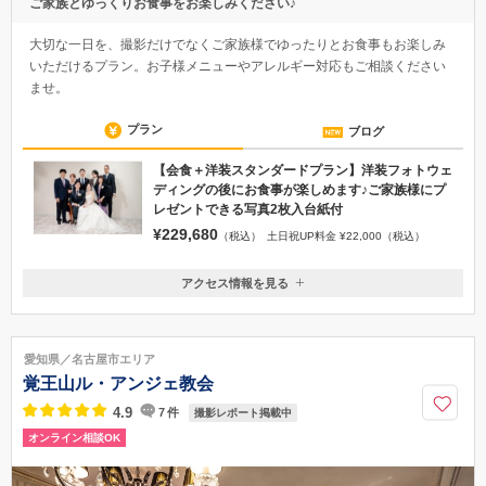
ご家族とゆっくりお食事をお楽しみください♪
大切な一日を、撮影だけでなくご家族様でゆったりとお食事もお楽しみ
いただけるプラン。お子様メニューやアレルギー対応もご相談ください
ませ。
プラン
ブログ
【会食＋洋装スタンダードプラン】洋装フォトウェ
ディングの後にお食事が楽しめます♪ご家族様にプ
レゼントできる写真2枚入台紙付
¥229,680
（税込）
土日祝UP料金 ¥22,000（税込）
アクセス情報を見る
〒116-0013
東京都荒川区西日暮里６丁目５４−４
JR 千代田線 西日暮里駅から徒歩5分 / 舎人ライナー 西日暮里駅から徒歩
愛知県／名古屋市エリア
３分
覚王山ル・アンジェ教会
03-3894-0151
4.9
7
件
撮影レポート掲載中
オンライン相談OK