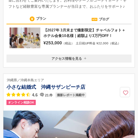
望に合わせてご案内いたします。お料理やテーブルコーディネート・ギ
フトなど経験豊富な専属プランナーが当日まで、おふたりをサポート♪
プラン
ブログ
【2027年 3月末まで撮影限定】チャペルフォト＋
ホテル会食10名様｜総額より3万円OFF！
¥253,000
（税込）
土日祝UP料金 ¥22,000（税込）
アクセス情報を見る
〒260-8626
千葉県千葉市中央区中央1-11-1 ロイヤルパインズホテル千葉4F
JR千葉駅 東口より徒歩約7分 千葉都市モノレール 葭川公園駅より
沖縄県／沖縄本島エリア
徒歩約3分 京成電鉄 千葉中央駅より徒歩約5分 千葉中央公園が目印で
小さな結婚式 沖縄サザンビーチ店
す。
4.6
21
件
撮影レポート掲載中
043-222-1701
オンライン相談OK