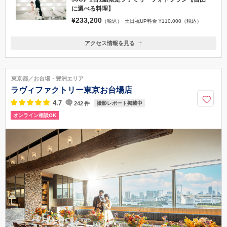
に選べる料理】
¥233,200
（税込）
土日祝UP料金 ¥110,000（税込）
アクセス情報を見る
〒441-8051
愛知県豊橋市柱四番町14-1
豊橋駅より車で約10分
東京都／お台場・豊洲エリア
0532-47-1122
ラヴィファクトリー東京お台場店
4.7
242
件
撮影レポート掲載中
オンライン相談OK